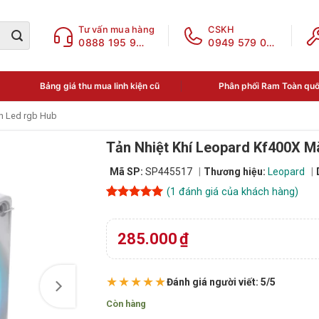
Tư vấn mua hàng
CSKH
0888 195 969
0949 579 078
Bảng giá thu mua linh kiện cũ
Phân phối Ram Toàn qu
n Led rgb Hub
Tản Nhiệt Khí Leopard Kf400X M
Mã SP:
SP445517
Thương hiệu:
Leopard
(
1
đánh giá của khách hàng)
5
1
trên 5
dựa trên
đánh giá
285.000
₫
★★★★★
Đánh giá người viết: 5/5
Còn hàng