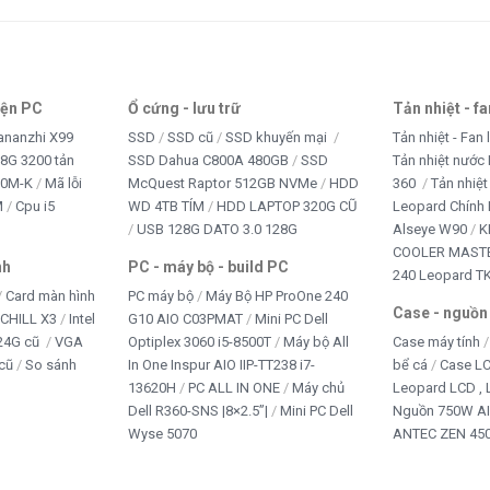
iện PC
Ổ cứng - lưu trữ
Tản nhiệt - f
mic Bearing)
ananzhi X99
SSD
SSD cũ
SSD khuyến mại
Tản nhiệt - Fan 
5x / 2011 / 1366
8G 3200 tản
SSD Dahua C800A 480GB
SSD
Tản nhiệt nước 
10M-K
Mã lỗi
McQuest Raptor 512GB NVMe
HDD
360
Tản nhiệt
M
Cpu i5
WD 4TB TÍM
HDD LAPTOP 320G CŨ
Leopard Chính
ệt tối ưu
USB 128G DATO 3.0 128G
Alseye W90
K
COOLER MASTE
C đồ họa
nh
PC - máy bộ - build PC
240 Leopard T
Card màn hình
PC máy bộ
Máy Bộ HP ProOne 240
Case - nguồn
iCHILL X3
Intel
G10 AIO C03PMAT
Mini PC Dell
uất
24G cũ
VGA
Optiplex 3060 i5-8500T
Máy bộ All
Case máy tính
cũ
So sánh
In One Inspur AIO IIP-TT238 i7-
bể cá
Case L
13620H
PC ALL IN ONE
Máy chủ
Leopard LCD ,
Dell R360-SNS |8×2.5”|
Mini PC Dell
Nguồn 750W A
eopard Kf400X Màu Trắng
Wyse 5070
ANTEC ZEN 450
ệt khi chơi game nặng.