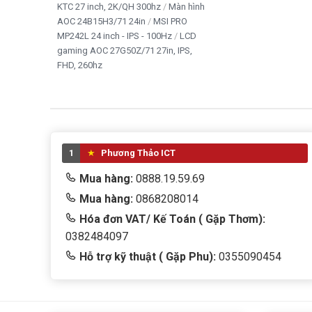
KTC 27 inch, 2K/QH 300hz
Màn hình
Người làm việc đồ họa – kỹ thuật
: đảm bảo CPU hoạt độ
AOC 24B15H3/71 24in
MSI PRO
MP242L 24 inch - IPS - 100Hz
LCD
Người build PC cá nhân
: dễ dàng lắp đặt, tương thích cao,
gaming AOC 27G50Z/71 27in, IPS,
FHD, 260hz
1
Phương Thảo ICT
Mua hàng:
0888.19.59.69
Mua hàng:
0868208014
Hóa đơn VAT/ Kế Toán ( Gặp Thơm):
0382484097
Hỗ trợ kỹ thuật ( Gặp Phu):
0355090454