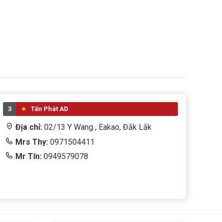
3
Tấn Phát AD
Địa chỉ:
02/13 Y Wang , Eakao, Đắk Lắk
Mrs Thy:
0971504411
Mr Tín:
0949579078