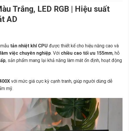
àu Trắng, LED RGB | Hiệu suất
át AD
 mẫu
tản nhiệt khí CPU
được thiết kế cho hiệu năng cao và
 làm việc chuyên nghiệp
. Với
chiều cao tối ưu 155mm
, hỗ
cấp
, sản phẩm mang lại khả năng làm mát ổn định, hoạt động
400X
với mức giá cực kỳ cạnh tranh, giúp người dùng dễ
hẩm mỹ.