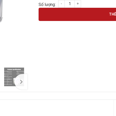
Tản Nhiệt Khí Leopard Kf400X Màu Trắng s
THÊ