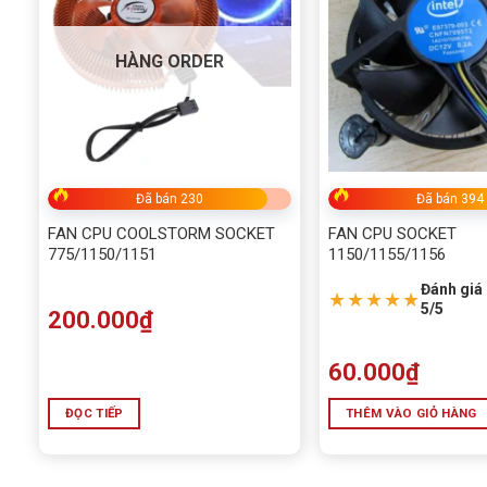
HÀNG ORDER
Đã bán 230
Đã bán 394
FAN CPU COOLSTORM SOCKET
FAN CPU SOCKET
775/1150/1151
1150/1155/1156
Đánh giá 
★★★★★
5/5
200.000
₫
60.000
₫
ĐỌC TIẾP
THÊM VÀO GIỎ HÀNG
Thông số kỹ thuật Tản Nhiệt Khí 