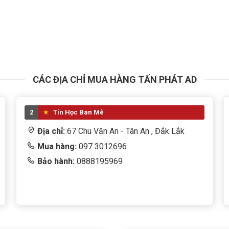
ng mượt mà trong môi trường render, thiết kế 3D.
 giá hợp lý.
CÁC ĐỊA CHỈ MUA HÀNG TẤN PHÁT AD
2
Tin Học Ban Mê
Địa chỉ:
67 Chu Văn An - Tân An , Đắk Lắk
Mua hàng:
097 3012696
Bảo hành:
0888195969