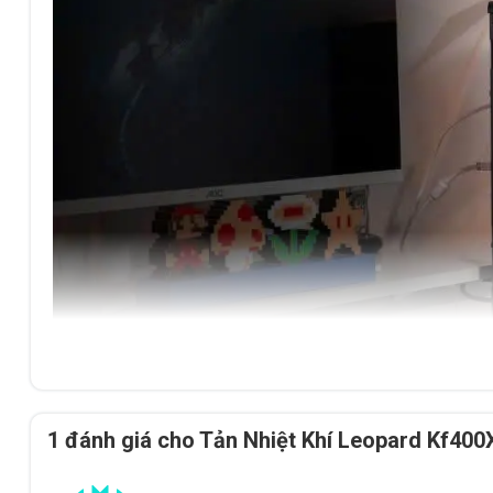
1 đánh giá cho
Tản Nhiệt Khí Leopard Kf400
Tan nhiet khi Leopard Kf400X – đen, Led RGB sẵ