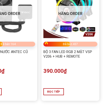
ÀNG ORDER
HÀNG ORDER
Đã bán 164
Đã bán 437
 NƯỚC ANTEC CŨ
BỘ 3 FAN LED RGB 2 MẶT VSP
V206 + HUB + REMOTE
0
₫
390.000
₫
ĐỌC TIẾP