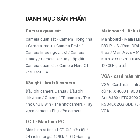
THÔNG SỐ
CHI TIẾT
Loại sản phẩm
Tản nhiệt khí Leopard CPU
DANH MỤC SẢN PHẨM
Chiều cao
155mm
Camera quan sát
Mainboard - linh k
Quạt tản nhiệt
Công nghệ FDB (Fluid Dyna
Camera quan sát
Camera Trong nhà
Mainboard
Main Hu
Socket hỗ trợ
Intel LGA 1700 / 1200 / 11
Camera Imou
Camera Ezviz
F8D PLUS
Ram DR4 
Camera Imou ngoài trời
Camera
thép
Main Asus H5
LED
RGB
Tiandy
Camera Dahua
Lắp đặt
main X99
CPU
RA
Chất liệu
Nhôm, thiết kế cánh tản nhi
Camera quan sát
Camera Hero C1
12400F giá tốt
4MP DAHUA
Ứng dụng
PC Gaming, Workstation, P
VGA - card màn hì
Đầu ghi - lưu trữ camera
VGA - Card màn hình
Phân phối
Chính hãng – Tấn Phát AD
Đầu ghi camera Dahua
Đầu ghi
cũ
RTX 4060 Ti 8GB 
Bảo hành
Theo chính sách nhà sản x
Hikvison
Ổ cứng 1TB camera
Thẻ
Arc A380
RTX 3090 
nhớ 64G Biwin
Thẻ nhớ camera
Tay
R5 340X 2GB GDDR5 
vươn camera
Phụ kiện camera
VGA
Ứng dụng thực tế Tản Nhiệt Khí L
LCD - Màn hình PC
Màn hình Vi tính
LCD Giá siêu tốt
Game thủ
: duy trì hiệu suất CPU ổn định, hạn chế quá nhi
24 inch mới giá 1290k
LCD Gaming