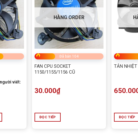
HÀNG ORDER
H
Đã bán 104
FAN CPU SOCKET
TẢN NHIỆT
1150/1155/1156 CŨ
người viết:
30.000
₫
650.00
ĐỌC TIẾP
ĐỌC TIẾP
Leopard Kf400X Màu Trắng