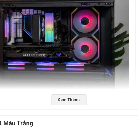
Xem Thêm
↓
X Màu Trắng
n tại Tấn Phát Ad hotline: 0949579078 – 0888195969