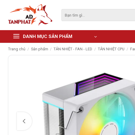
Skip
to
Tìm
kiếm:
content
DANH MỤC SẢN PHẨM
Trang chủ
/
Sản phẩm
/
TẢN NHIỆT - FAN - LED
/
TẢN NHIỆT CPU
/
Fa