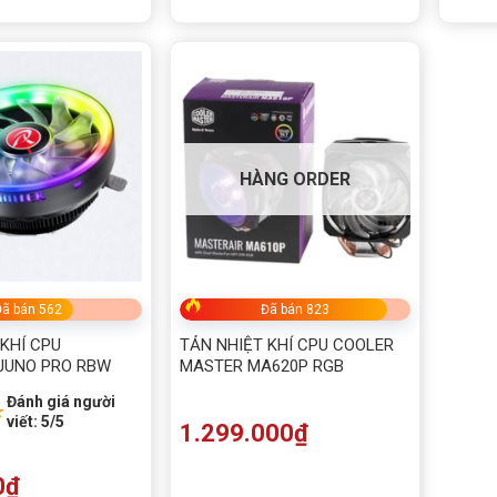
HÀNG ORDER
ã bán 562
Đã bán 823
KHÍ CPU
TẢN NHIỆT KHÍ CPU COOLER
 JUNO PRO RBW
MASTER MA620P RGB
Đánh giá người
★
viết: 5/5
1.299.000
₫
0
₫