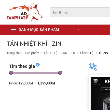
Skip
to
Tìm
kiếm:
content
DANH MỤC SẢN PHẨM
TẢN NHIỆT KHÍ - ZIN
Trang chủ
/
Sản phẩm
/
TẢN NHIỆT - FAN - LED
/
TẢN NHIỆT KHÍ - ZIN
Tìm theo giá
Tìm the
Price:
125,000₫
—
1,299,000₫
Price:
125