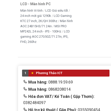
LCD - Màn hình PC
Màn hình Vi tính
LCD Giá siêu tốt
24 inch mới giá 1290k
LCD Gaming
KTC 27 inch, 2K/QH 300hz
Màn hình
AOC 24B15H3/71 24in
MSI PRO
MP242L 24 inch - IPS - 100Hz
LCD
gaming AOC 27G50Z/71 27in, IPS,
FHD, 260hz
1
Phương Thảo ICT
Mua hàng:
0888.19.59.69
Mua hàng:
0868208014
Hóa đơn VAT/ Kế Toán ( Gặp Thơm):
0382484097
Hỗ trợ kỹ thuật ( Gặp Phu):
0355090454