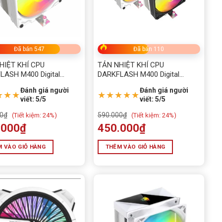
Đã bán 547
Đã bán 110
HIỆT KHÍ CPU
TẢN NHIỆT KHÍ CPU
LASH M400 Digital
DARKFLASH M400 Digital
y ARGB White
Display ARGB Black
Đánh giá người
Đánh giá người
★★★
★★★★★
viết: 5/5
viết: 5/5
0
₫
590.000
₫
(
Tiết kiệm:
24%)
(
Tiết kiệm:
24%)
.000
₫
450.000
₫
 VÀO GIỎ HÀNG
THÊM VÀO GIỎ HÀNG