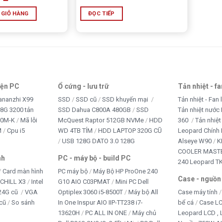
 GIỎ HÀNG
ĐỌC TIẾP
iện PC
Ổ cứng - lưu trữ
Tản nhiệt - f
ananzhi X99
SSD
SSD cũ
SSD khuyến mại
Tản nhiệt - Fan 
8G 3200 tản
SSD Dahua C800A 480GB
SSD
Tản nhiệt nước 
10M-K
Mã lỗi
McQuest Raptor 512GB NVMe
HDD
360
Tản nhiệt
M
Cpu i5
WD 4TB TÍM
HDD LAPTOP 320G CŨ
Leopard Chính
USB 128G DATO 3.0 128G
Alseye W90
K
COOLER MASTE
nh
PC - máy bộ - build PC
240 Leopard T
Card màn hình
PC máy bộ
Máy Bộ HP ProOne 240
Case - nguồn
iCHILL X3
Intel
G10 AIO C03PMAT
Mini PC Dell
24G cũ
VGA
Optiplex 3060 i5-8500T
Máy bộ All
Case máy tính
cũ
So sánh
In One Inspur AIO IIP-TT238 i7-
bể cá
Case L
13620H
PC ALL IN ONE
Máy chủ
Leopard LCD ,