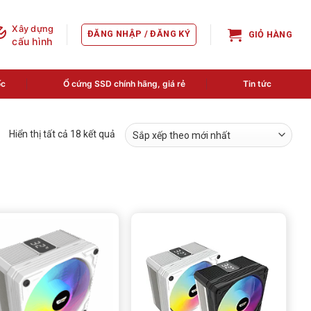
Xây dựng
ĐĂNG NHẬP / ĐĂNG KÝ
GIỎ HÀNG
cấu hình
ốc
Ổ cứng SSD chính hãng, giá rẻ
Tin tức
Đã
Hiển thị tất cả 18 kết quả
sắp
xếp
theo
mới
nhất