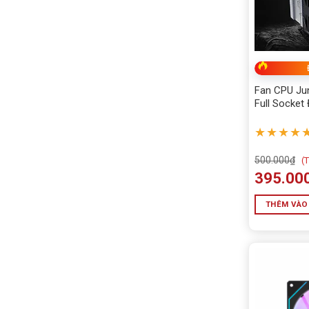
Fan CPU Ju
Full Socket
★★★★
500.000
₫
(
T
395.00
THÊM VÀO