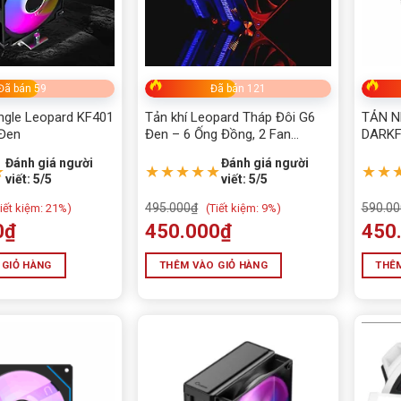
Đã bán 59
Đã bán 121
ngle Leopard KF401
Tản khí Leopard Tháp Đôi G6
TẢN N
 Đen
Đen – 6 Ống Đồng, 2 Fan
DARKF
120mm
Displa
Đánh giá người
Đánh giá người
★
★★★★★
★★
viết: 5/5
viết: 5/5
495.000
₫
590.00
iết kiệm:
21%)
(
Tiết kiệm:
9%)
0
₫
450.000
₫
450
 GIỎ HÀNG
THÊM VÀO GIỎ HÀNG
THÊM