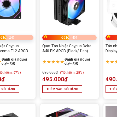
ã bán 247
Đã bán 401
hiệt Ocypus
Quạt Tản Nhiệt Ocypus Delta
Tản nh
 Gamma F12 ARGB
A40 BK ARGB (Black/ Đen)
Displa
1700/
Đánh giá người
Đánh giá người
★
★★★★★
★★
viết: 5/5
viết: 5/5
690.000
₫
iết kiệm:
57%)
(
Tiết kiệm:
28%)
0
₫
495.000
₫
490
 GIỎ HÀNG
THÊM VÀO GIỎ HÀNG
THÊM