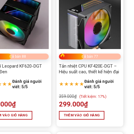
Đã bán 88
Đã bán 77
í Leopard KF620-DGT
Tản nhiệt CPU KF420E-DGT –
Đen
Hiệu suất cao, thiết kế hiện đại
Đánh giá người
Đánh giá người
★★★
★★★★★
viết: 5/5
viết: 5/5
359.000
₫
(
Tiết kiệm:
17%)
.000
₫
299.000
₫
 VÀO GIỎ HÀNG
THÊM VÀO GIỎ HÀNG