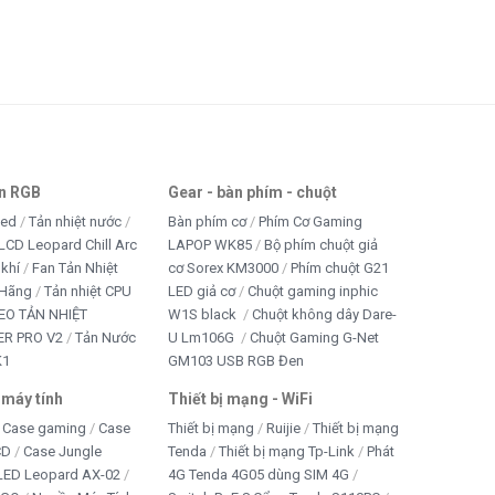
an RGB
Gear - bàn phím - chuột
led
Tản nhiệt nước
Bàn phím cơ
Phím Cơ Gaming
LCD Leopard Chill Arc
LAPOP WK85
Bộ phím chuột giả
 khí
Fan Tản Nhiệt
cơ Sorex KM3000
Phím chuột G21
 Hãng
Tản nhiệt CPU
LED giả cơ
Chuột gaming inphic
EO TẢN NHIỆT
W1S black
Chuột không dây Dare-
R PRO V2
Tản Nước
U Lm106G
Chuột Gaming G-Net
K1
GM103 USB RGB Đen
 máy tính
Thiết bị mạng - WiFi
Case gaming
Case
Thiết bị mạng
Ruijie
Thiết bị mạng
CD
Case Jungle
Tenda
Thiết bị mạng Tp-Link
Phát
 LED Leopard AX-02
4G Tenda 4G05 dùng SIM 4G