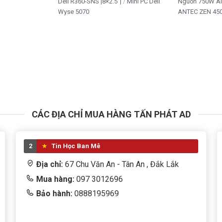
Dell R360-SNS |8×2.5”|
Mini PC Dell
Nguồn 750W A
Wyse 5070
ANTEC ZEN 450
CÁC ĐỊA CHỈ MUA HÀNG TẤN PHÁT AD
2
Tin Học Ban Mê
Địa chỉ:
67 Chu Văn An - Tân An , Đắk Lắk
Mua hàng:
097 3012696
Bảo hành:
0888195969