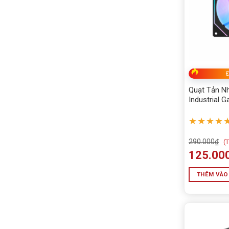
Đ
Quạt Tản N
Industrial
(Black Đen)
★★★★
290.000
₫
(
T
125.00
THÊM VÀO