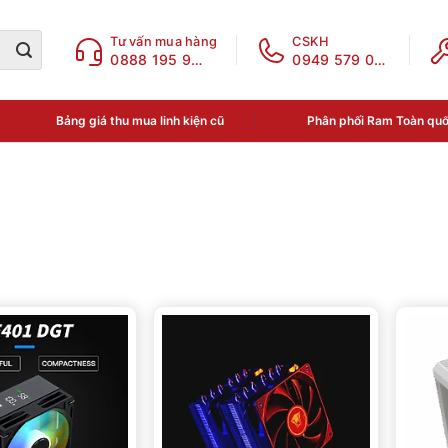
Tư vấn mua hàng
CSKH
0888 195 969
0949 579 078
Bảng giá thu mua linh kiện cũ
Phân phối Ram Toàn qu
o giá
,000₫
—
1,299,000₫