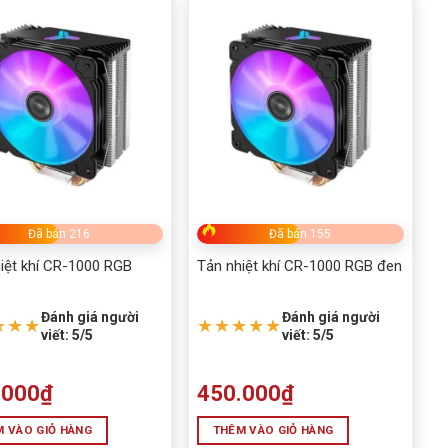
Đã bán 216
Đã bán 155
iệt khí CR-1000 RGB
Tản nhiệt khí CR-1000 RGB đen
Đánh giá người
Đánh giá người
★★★
★★★★★
viết: 5/5
viết: 5/5
.000
₫
450.000
₫
 VÀO GIỎ HÀNG
THÊM VÀO GIỎ HÀNG