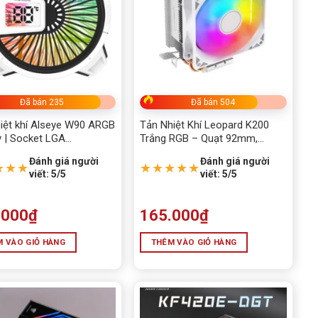
Đã bán 235
Đã bán 504
iệt khí Alseye W90 ARGB
Tản Nhiệt Khí Leopard K200
y | Socket LGA
Trắng RGB – Quạt 92mm,
1200/115x
Tương Thích LGA1200/1700,
Đánh giá người
Đánh giá người
AM4/AM5
★★★
★★★★★
viết: 5/5
viết: 5/5
.000
₫
165.000
₫
 VÀO GIỎ HÀNG
THÊM VÀO GIỎ HÀNG