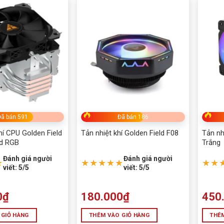
ã bán 591
Đã bán 186
hí CPU Golden Field
Tản nhiệt khí Golden Field F08
Tản nh
d RGB
Trắng
Đánh giá người
Đánh giá người
★
★★★★★
★★
viết: 5/5
viết: 5/5
0
₫
180.000
₫
450
 GIỎ HÀNG
THÊM VÀO GIỎ HÀNG
THÊM