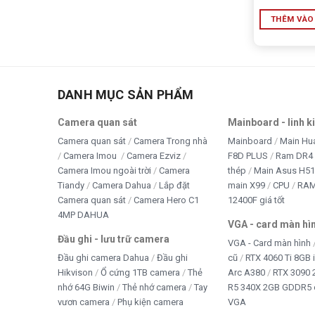
THÊM VÀO
DANH MỤC SẢN PHẨM
Camera quan sát
Mainboard - linh k
Camera quan sát
Camera Trong nhà
Mainboard
Main Hu
Camera Imou
Camera Ezviz
F8D PLUS
Ram DR4 
Camera Imou ngoài trời
Camera
thép
Main Asus H5
Tiandy
Camera Dahua
Lắp đặt
main X99
CPU
RA
Camera quan sát
Camera Hero C1
12400F giá tốt
4MP DAHUA
VGA - card màn hì
Đầu ghi - lưu trữ camera
VGA - Card màn hình
Đầu ghi camera Dahua
Đầu ghi
cũ
RTX 4060 Ti 8GB 
Hikvison
Ổ cứng 1TB camera
Thẻ
Arc A380
RTX 3090 
nhớ 64G Biwin
Thẻ nhớ camera
Tay
R5 340X 2GB GDDR5 
vươn camera
Phụ kiện camera
VGA