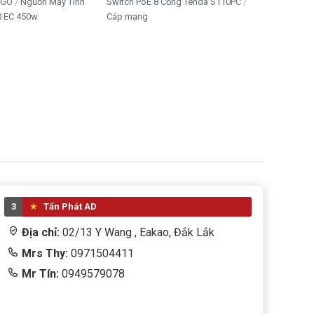
IGO
Nguồn Máy Tính
Switch PoE 8 Cổng Tenda S110PC
 EC 450w
Cáp mạng
3
Tấn Phát AD
Địa chỉ:
02/13 Y Wang , Eakao, Đắk Lắk
Mrs Thy:
0971504411
Mr Tín:
0949579078