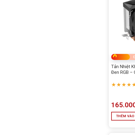
Đ
Tản Nhiệt K
Đen RGB – 
Thích LGA1
AM4/AM5
★★★★
165.00
THÊM VÀO