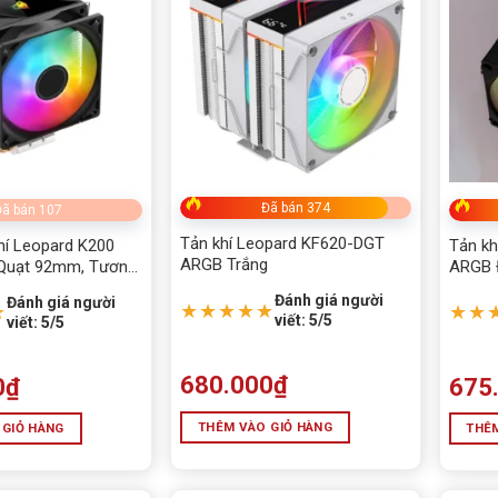
Đã bán 374
ã bán 107
Tản khí Leopard KF620-DGT
hí Leopard K200
Tản kh
ARGB Trắng
Quạt 92mm, Tương
ARGB 
200/1700,
Đánh giá người
Đánh giá người
★★★★★
★
★★
viết: 5/5
viết: 5/5
680.000
₫
0
₫
675
THÊM VÀO GIỎ HÀNG
 GIỎ HÀNG
THÊM