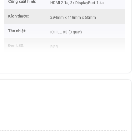
Cổng xuất hình
HDMI 2.1a, 3x DisplayPort 1.4a
Kích thước
294mm x 118mm x 60mm
Tản nhiệt
iCHILL X3 (3 quạt)
Đèn LED
RGB
Bảo hành
36 Tháng
Xuất xứ
Trung Quốc
Màu sắc
White