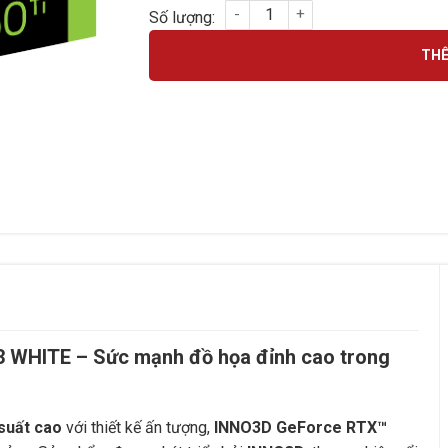
INNO3D GeForce RTX 4060 Ti 8GB iCHILL X
THÊ
 WHITE – Sức mạnh đồ họa đỉnh cao trong
suất cao
với thiết kế ấn tượng,
INNO3D GeForce RTX™