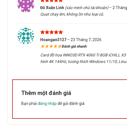
Được xếp
Đỗ Xuân Linh
(xác minh chủ tài khoản)
–
2 Tháng
Hệ thống tản nhiệt
iCHILL X3
với
3 quạt làm mát lớn
giúp 
hạng
5
5
Quạt chạy êm, không ồn như loại cũ.
sao
Thiết kế
tấm lưng bảo vệ cứng cáp
, vừa tăng độ bền, vừa
Hỗ trợ đa nền tảng và kết nối mạn
Được xếp
Hoangan3127
–
23 Tháng 7, 2026
hạng
5
5
★★★★★
Đánh giá nhanh
sao
RTX 4060 Ti iCHILL X3 WHITE hỗ trợ đầy đủ các công nghệ 
Card đồ họa INNO3D RTX 4060 Ti 8GB iCHILL X3 WH
hình 4K 144Hz, tương thích Windows 11/10, Linu
✅
Hỗ trợ hệ điều hành
: Windows 11/10, Linux, FreeBSD
✅
Công nghệ NVIDIA Studio
, giúp tối ưu hiệu suất khi
Premiere, Blender,…
✅
Hỗ trợ đa màn hình
với
cổng kết nối HDMI 2.1a và 3x
Thêm một đánh giá
Thông số kỹ thuật chi tiết INNO3
Bạn phải
đăng nhập
để gửi đánh giá.
THÔNG SỐ
CHI TIẾ
Nhân CUDA
4.352