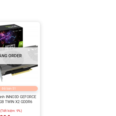
ÀNG ORDER
Đã bán 51
ình INNO3D GEFORCE
8GB TWIN X2 GDDR6
(
Tiết kiệm:
9%)