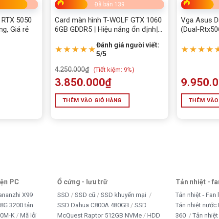
Đã bán 139
 RTX 5050
Card màn hình T-WOLF GTX 1060
Vga Asus D
g, Giá rẻ
6GB GDDR5 | Hiệu năng ổn định|
(Dual-Rtx5
mới chính hãng
Đánh giá người viết:
★★★★★
★★★★
5/5
4.250.000
₫
(
Tiết kiệm:
9%)
3.850.000
₫
9.950.
THÊM VÀO GIỎ HÀNG
THÊM VÀO
ại Tấn Phát AD
ột sự kết hợp hoàn hảo giữa
hiệu suất mạnh mẽ, công
iện PC
Ổ cứng - lưu trữ
Tản nhiệt - f
 đồ họa lý tưởng dành cho game thủ, streamer và nhà
ananzhi X99
SSD
SSD cũ
SSD khuyến mại
Tản nhiệt - Fan 
đỉnh cao
mà vẫn đảm bảo
tản nhiệt tốt và hoạt động ổn
8G 3200 tản
SSD Dahua C800A 480GB
SSD
Tản nhiệt nước 
10M-K
Mã lỗi
McQuest Raptor 512GB NVMe
HDD
360
Tản nhiệt