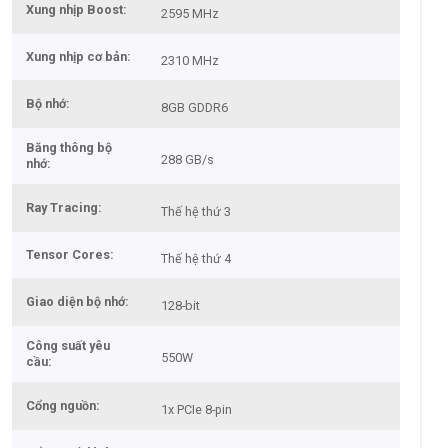
Xung nhịp Boost
2595 MHz
Xung nhịp cơ bản
2310 MHz
Bộ nhớ
8GB GDDR6
Băng thông bộ
288 GB/s
nhớ
Ray Tracing
Thế hệ thứ 3
Tensor Cores
Thế hệ thứ 4
Giao diện bộ nhớ
128-bit
Công suất yêu
550W
cầu
Cổng nguồn
1x PCIe 8-pin