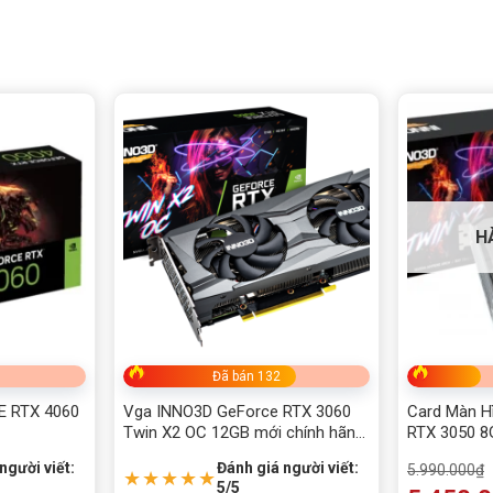
z
z
R6
hứ 3
hứ 4
H
-pin
, 3x DisplayPort 1.4a
Đã bán 132
 118mm x 60mm
 RTX 4060
Vga INNO3D GeForce RTX 3060
Card Màn H
Twin X2 OC 12GB mới chính hãng,
RTX 3050 
 (3 quạt)
bảo hành 36 tháng
người viết:
Đánh giá người viết:
5.990.000
₫
★★★★★
5/5