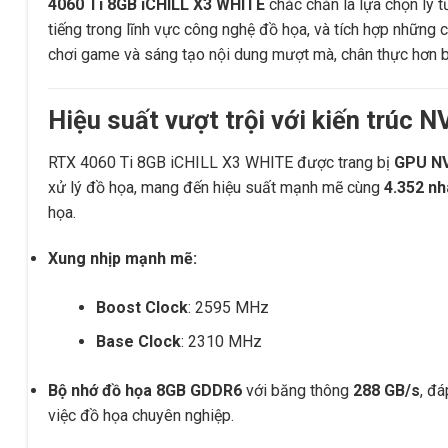
4060 Ti 8GB iCHILL X3 WHITE
chắc chắn là lựa chọn lý 
tiếng trong lĩnh vực công nghệ đồ họa, và tích hợp những 
chơi game và sáng tạo nội dung mượt mà, chân thực hơn b
Hiệu suất vượt trội với kiến trúc 
RTX 4060 Ti 8GB iCHILL X3 WHITE được trang bị
GPU NV
xử lý đồ họa, mang đến hiệu suất mạnh mẽ cùng
4.352 n
họa.
Xung nhịp mạnh mẽ:
Boost Clock
: 2595 MHz
Base Clock
: 2310 MHz
Bộ nhớ đồ họa 8GB GDDR6
với băng thông
288 GB/s
, đ
việc đồ họa chuyên nghiệp.