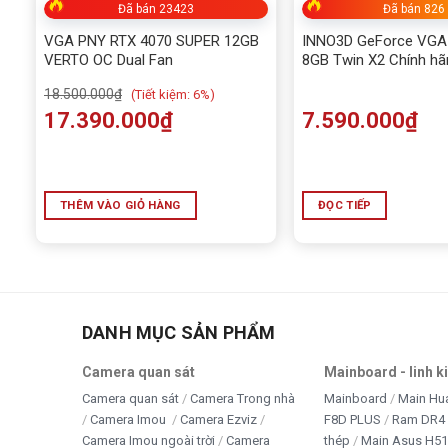
Đã bán 23423
Đã bán 826
VGA PNY RTX 4070 SUPER 12GB
INNO3D GeForce VGA
VERTO OC Dual Fan
8GB Twin X2 Chính hãn
18.500.000
₫
(
Tiết kiệm:
6%)
17.390.000
₫
7.590.000
₫
THÊM VÀO GIỎ HÀNG
ĐỌC TIẾP
Hàng sẵn t
DANH MỤC SẢN PHẨM
INNO3D GeForce RTX 4060 Ti 8GB iCHILL X3 WHITE là m
Camera quan sát
Mainboard - linh k
nghệ tiên tiến và thiết kế sang trọng
. Đây là chiếc
card
Camera quan sát
Camera Trong nhà
Mainboard
Main Hu
sáng tạo nội dung
muốn tận hưởng
trải nghiệm đồ họa 
Camera Imou
Camera Ezviz
F8D PLUS
Ram DR4 
Camera Imou ngoài trời
Camera
thép
Main Asus H5
định
.