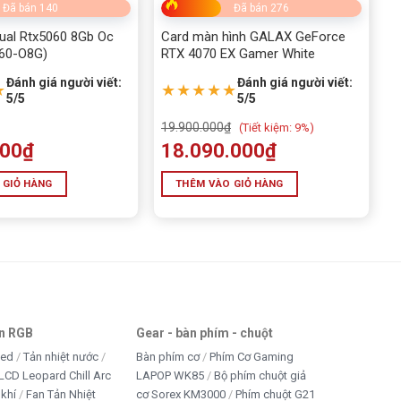
Đã bán 140
Đã bán 276
ual Rtx5060 8Gb Oc
Card màn hình GALAX GeForce
060-O8G)
RTX 4070 EX Gamer White
Đánh giá người viết:
Đánh giá người viết:
★
★★★★★
5/5
5/5
19.900.000
₫
(
Tiết kiệm:
9%)
000
₫
18.090.000
₫
 GIỎ HÀNG
THÊM VÀO GIỎ HÀNG
an RGB
Gear - bàn phím - chuột
led
Tản nhiệt nước
Bàn phím cơ
Phím Cơ Gaming
LCD Leopard Chill Arc
LAPOP WK85
Bộ phím chuột giả
 khí
Fan Tản Nhiệt
cơ Sorex KM3000
Phím chuột G21