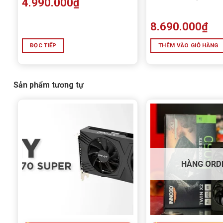
4.990.000
₫
Tham khảo :
INNO3D GeForce RTX™ 4060 Ti 8GB iCHILL
8.690.000
₫
Kết luận: Lựa chọn hoàn hảo cho 
ĐỌC TIẾP
THÊM VÀO GIỎ HÀNG
Sản phẩm tương tự
HÀNG ORD