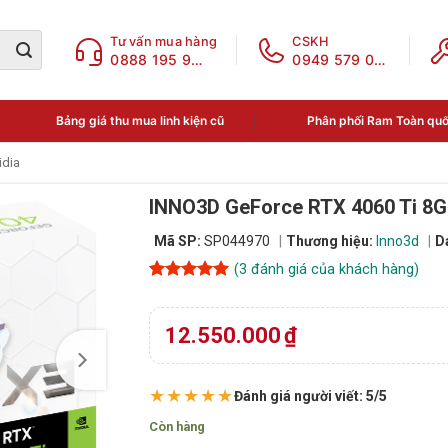
Tư vấn mua hàng
CSKH
0888 195 969
0949 579 078
Bảng giá thu mua linh kiện cũ
Phân phối Ram Toàn qu
idia
INNO3D GeForce RTX 4060 Ti 8G
Mã SP:
SP044970
Thương hiệu:
Inno3d
D
(
3
đánh giá của khách hàng)
5
3
trên 5
dựa trên
đánh giá
12.550.000
₫
★★★★★
Đánh giá người viết: 5/5
Còn hàng