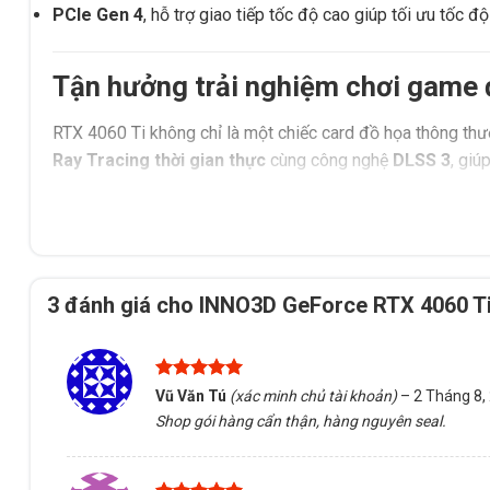
PCIe Gen 4
, hỗ trợ giao tiếp tốc độ cao giúp tối ưu tốc độ
Tận hưởng trải nghiệm chơi game 
RTX 4060 Ti không chỉ là một chiếc card đồ họa thông th
Ray Tracing thời gian thực
cùng công nghệ
DLSS 3
, giúp
Tái tạo ánh sáng, phản chiếu, bóng đổ chân thực
, nân
Tăng cường hiệu suất với AI
: DLSS 3 sử dụng AI để nân
ảnh.
3 đánh giá cho
INNO3D GeForce RTX 4060 T
Hỗ trợ công nghệ NVIDIA Reflex
, giúp giảm độ trễ hệ t
là với các tựa game FPS tốc độ cao.
Được xếp
Vũ Văn Tú
(xác minh chủ tài khoản)
–
2 Tháng 8,
Thiết kế cao cấp với tản nhiệt iC
hạng
5
5
Shop gói hàng cẩn thận, hàng nguyên seal.
sao
INNO3D RTX 4060 Ti 8GB iCHILL X3 WHITE không chỉ m
tông màu trắng
cùng hệ thống
đèn RGB tùy chỉnh
, mang