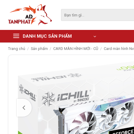
Skip
to
Tìm
kiếm:
content
DANH MỤC SẢN PHẨM
Trang chủ
/
Sản phẩm
/
CARD MÀN HÌNH MỚI - CŨ
/
Card màn hình Nv