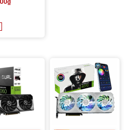
000
₫