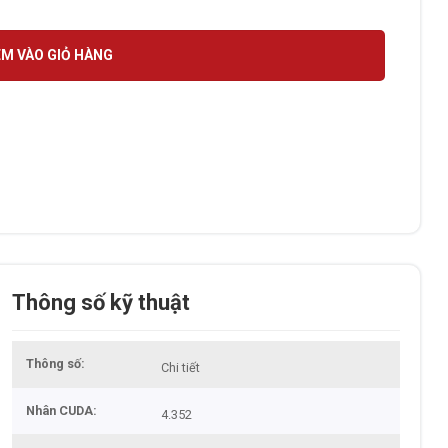
3 WHITE số lượng
M VÀO GIỎ HÀNG
Thông số kỹ thuật
Thông số
Chi tiết
Nhân CUDA
4.352