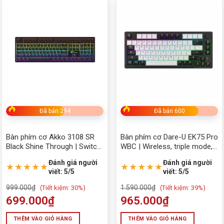
Đã bán 294
Đã bán 600
Bàn phím cơ Akko 3108 SR
Bàn phím cơ Dare-U EK75 Pro
Black Shine Through | Switch
WBC | Wireless, triple mode,
Akko Blue (clicky)
gasket mount, RGB, Dream
Đánh giá người
Đánh giá người
Switch
★★★★★
★★★★★
viết: 5/5
viết: 5/5
999.000
₫
1.590.000
₫
(
Tiết kiệm:
30%)
(
Tiết kiệm:
39%)
699.000
₫
965.000
₫
THÊM VÀO GIỎ HÀNG
THÊM VÀO GIỎ HÀNG