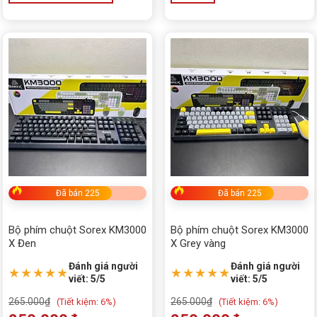
Sản
phẩm
này
có
nhiều
biến
thể.
Các
tùy
chọn
có
thể
được
Đã bán 225
Đã bán 225
chọn
trên
Bộ phím chuột Sorex KM3000
Bộ phím chuột Sorex KM3000
trang
X Đen
X Grey vàng
sản
phẩm
Đánh giá người
Đánh giá người
★★★★★
★★★★★
viết: 5/5
viết: 5/5
265.000
₫
265.000
₫
(
Tiết kiệm:
6%)
(
Tiết kiệm:
6%)