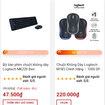
Tìm theo giá
Price:
0₫
—
2,599,000₫
Danh mục sản phẩm
Chuột gaming
CHUỘT MÁY TÍNH
Phím cơ gaming
Đã bán 124
Đã bán 112
Phím Máy Tính
Bộ bàn phím chuột không dây
Chuột Không Dây Logitech
Logitech MK220 Đen
M185 Chính Hãng – 1000 DPI,
Pin 12 Tháng
Đánh giá người
Đánh giá người
★★★★★
★★★★★
viết: 5/5
viết: 5/5
49.500
₫
(
Tiết kiệm:
4%)
47.500
₫
220.000
₫
THÊM VÀO GIỎ HÀNG
CHỌN