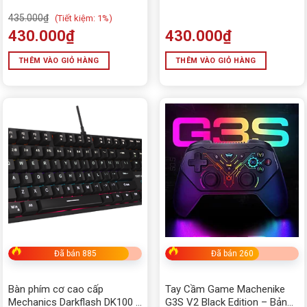
435.000
₫
(
Tiết kiệm:
1%)
430.000
₫
430.000
₫
THÊM VÀO GIỎ HÀNG
THÊM VÀO GIỎ HÀNG
Đã bán 885
Đã bán 260
Bàn phím cơ cao cấp
Tay Cầm Game Machenike
Mechanics Darkflash DK100 -
G3S V2 Black Edition – Bản