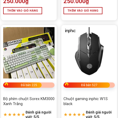
250.000
₫
250.000
₫
THÊM VÀO GIỎ HÀNG
THÊM VÀO GIỎ HÀNG
Đã bán 225
Đã bán 527
Bộ phím chuột Sorex KM3000
Chuột gaming inphic W1S
Xanh Trắng
black
Đánh giá người
Đánh giá người
★★★★★
★★★★★
viết: 5/5
viết: 5/5