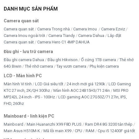
DANH MỤC SẢN PHẨM
Camera quan sát
Camera quan sát
Camera Trong nhà
Camera Imou
Camera Ezviz
Camera Imou ngoài trời
Camera Tiandy
Camera Dahua
Lắp đặt
Camera quan sát
Camera Hero C1 4MP DAHUA
Đầu ghi - lưu trữ camera
Đầu ghi camera Dahua
Đầu ghi Hikvison
Ổ cứng 1TB camera
Thẻ nhớ
64G Biwin
Thẻ nhớ camera
Tay vươn camera
Phụ kiện camera
LCD - Màn hình PC
Màn hình Vi tính
LCD Giá siêu tốt
24 inch mới giá 1290k
LCD Gaming
KTC 27 inch, 2K/QH 300hz
Màn hình AOC 24B15H3/71 24in
MSI PRO
MP242L 24 inch - IPS - 100Hz
LCD gaming AOC 27G50Z/71 27in, IPS,
FHD, 260hz
Mainboard - linh kiện PC
Mainboard
Main Huananzhi X99 F8D PLUS
Ram DR4 8G 3200 tản thép
Main Asus H510M-K
Mã lỗi main X99
CPU
RAM
Cpu i5 12400F giá tốt