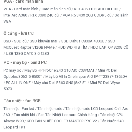
VGA - card màn hình
VGA - Card màn hình
Card màn hình cũ
RTX 4060 Ti 8GB iCHILL X3
Intel Arc A380
RTX 3090 24G cũ
VGA R5 340X 2GB GDDR5 cũ
So sánh
VGA
Ổ cứng - lưu trữ
SSD
SSD cũ
SSD khuyến mại
SSD Dahua C800A 480GB
SSD
McQuest Raptor 512GB NVMe
HDD WD 4TB TÍM
HDD LAPTOP 320G CŨ
USB 128G DATO 3.0 128G
PC - máy bộ - build PC
PC máy bộ
Máy Bộ HP ProOne 240 G10 AIO C03PMAT
Mini PC Dell
Optiplex 3060 i5-8500T
Máy bộ All In One Inspur AIO IIP-TT238 i7-13620H
PC ALL IN ONE
Máy chủ Dell R360-SNS |8×2.5”|
Mini PC Dell Wyse
5070
Tản nhiệt - fan RGB
Tản nhiệt - Fan led
Tản nhiệt nước
Tản nhiệt nước LCD Leopard Chill Arc
360
Tản nhiệt khí
Fan Tản Nhiệt Leopard Chính Hãng
Tản nhiệt CPU
Alseye W90
KEO TẢN NHIỆT COOLER MASTER PRO V2
Tản Nước 240
Leopard TK1