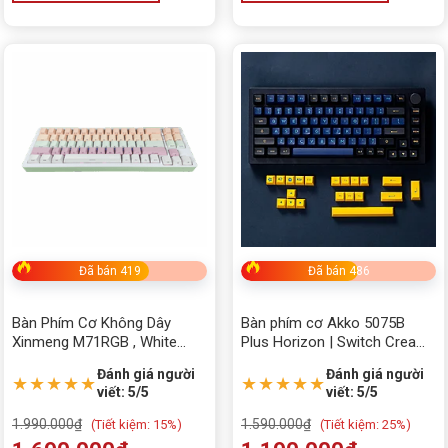
Đã bán 419
Đã bán 486
Bàn Phím Cơ Không Dây
Bàn phím cơ Akko 5075B
Xinmeng M71RGB , White
Plus Horizon | Switch Cream
Pink (Case Nhôm,Triple
Yellow Pro (New Keycap)
Đánh giá người
Đánh giá người
Mode, Hostswap, Rgb)
★★★★★
★★★★★
viết: 5/5
viết: 5/5
1.990.000
₫
1.590.000
₫
(
Tiết kiệm:
15%)
(
Tiết kiệm:
25%)