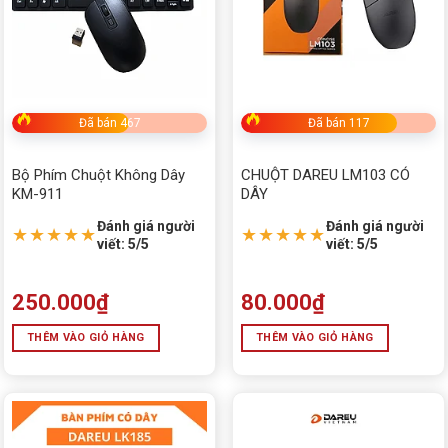
Đã bán 467
Đã bán 117
Bộ Phím Chuột Không Dây
CHUỘT DAREU LM103 CÓ
KM-911
DÂY
Đánh giá người
Đánh giá người
★★★★★
★★★★★
viết: 5/5
viết: 5/5
250.000
₫
80.000
₫
THÊM VÀO GIỎ HÀNG
THÊM VÀO GIỎ HÀNG