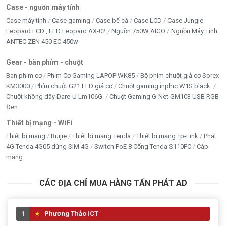
Case - nguồn máy tính
Case máy tính
Case gaming
Case bể cá
Case LCD
Case Jungle
Leopard LCD , LED Leopard AX-02
Nguồn 750W AIGO
Nguồn Máy Tính
ANTEC ZEN 450 EC 450w
Gear - bàn phím - chuột
Bàn phím cơ
Phím Cơ Gaming LAPOP WK85
Bộ phím chuột giả cơ Sorex
KM3000
Phím chuột G21 LED giả cơ
Chuột gaming inphic W1S black
Chuột không dây Dare-U Lm106G
Chuột Gaming G-Net GM103 USB RGB
Đen
Thiết bị mạng - WiFi
Thiết bị mạng
Ruijie
Thiết bị mạng Tenda
Thiết bị mạng Tp-Link
Phát
4G Tenda 4G05 dùng SIM 4G
Switch PoE 8 Cổng Tenda S110PC
Cáp
mạng
CÁC ĐỊA CHỈ MUA HÀNG TẤN PHÁT AD
1
Phương Thảo ICT