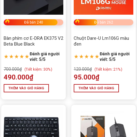
Đã bán 240
Đã bán 262
Bàn phím cơ E-DRA EK375 V2
Chuột Dare-U Lm106G màu
Beta Blue Black
đen
Đánh giá người
Đánh giá người
★★★★★
★★★★★
viết: 5/5
viết: 5/5
700.000
₫
120.000
₫
(
Tiết kiệm:
30%)
(
Tiết kiệm:
21%)
490.000
₫
95.000
₫
THÊM VÀO GIỎ HÀNG
THÊM VÀO GIỎ HÀNG