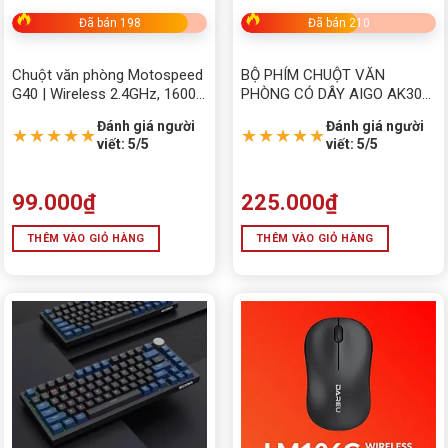
Đã bán 198
Đã bán 210
Chuột văn phòng Motospeed
BỘ PHÍM CHUỘT VĂN
G40 | Wireless 2.4GHz, 1600
PHÒNG CÓ DÂY AIGO AK301
DPI, nhẹ 80g, màu đen
PRO
Đánh giá người
Đánh giá người
★★★★★
★★★★★
viết: 5/5
viết: 5/5
99.000
₫
225.000
₫
THÊM VÀO GIỎ HÀNG
THÊM VÀO GIỎ HÀNG