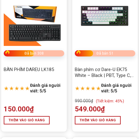
Đã bán 308
Đã bán 51
BÀN PHÍM DAREU LK185
Bàn phím cơ Dare-U EK75
White – Black | PBT, Type C,
Dream (Linear) Switch
Đánh giá người
Đánh giá người
★★★★★
★★★★★
viết: 5/5
viết: 5/5
990.000
₫
(
Tiết kiệm:
45%)
150.000
₫
549.000
₫
THÊM VÀO GIỎ HÀNG
THÊM VÀO GIỎ HÀNG