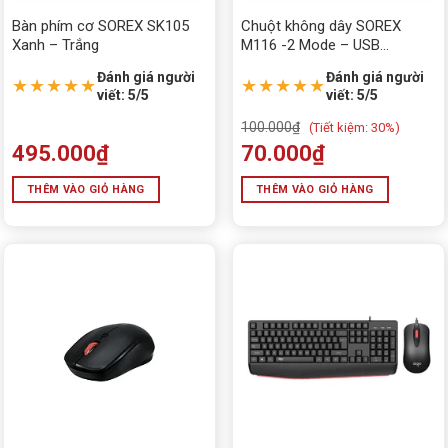
Bàn phím cơ SOREX SK105
Chuột không dây SOREX
Xanh – Trắng
M116 -2 Mode – USB
Wireless + Bluetooth
Đánh giá người
Đánh giá người
★★★★★
★★★★★
viết: 5/5
viết: 5/5
100.000
₫
(
Tiết kiệm:
30%)
495.000
₫
70.000
₫
THÊM VÀO GIỎ HÀNG
THÊM VÀO GIỎ HÀNG