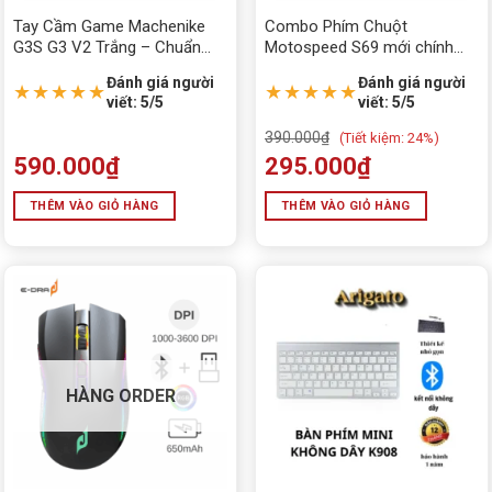
Tay Cầm Game Machenike
Combo Phím Chuột
G3S G3 V2 Trắng – Chuẩn
Motospeed S69 mới chính
Điều Khiển Chuyên Nghiệp
hãng LED GRB
Đánh giá người
Đánh giá người
Cho Game Thủ Hiện Đại
★★★★★
★★★★★
viết: 5/5
viết: 5/5
390.000
₫
(
Tiết kiệm:
24%)
590.000
₫
295.000
₫
THÊM VÀO GIỎ HÀNG
THÊM VÀO GIỎ HÀNG
HÀNG ORDER