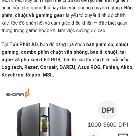
Một chiếc máy tính mạnh mẽ chưa đủ để tạo nên trải nghiệm
hoàn hảo cho game thủ hay dân văn phòng chuyên nghiệp.
Bàn
phím, chuột và gaming gear
là yếu tố quyết định độ chính
xác, tốc độ phản hồi và cảm giác điều khiển — đặc biệt quan
trọng trong game hoặc khi làm việc cường độ cao.
Tại
Tấn Phát AD
, bạn dễ dàng lựa chọn
bàn phím cơ, chuột
gaming, combo phím chuột văn phòng, bàn di chuột, tai
nghe và phụ kiện LED RGB
, đến từ các thương hiệu nổi tiếng:
Logitech, Razer, Corsair, DAREU, Asus ROG, Fuhlen, Akko,
Keychron, Rapoo, MSI
...