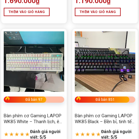
1.690.000
₫
1.190.000
₫
THÊM VÀO GIỎ HÀNG
THÊM VÀO GIỎ HÀNG
Đã bán 97
Đã bán 851
Bàn phím cơ Gaming LAPOP
Bàn phím cơ Gaming LAPOP
WK85 White – Thanh lịch, êm
WK85 Black – Bền bỉ, tinh tế
ái và chuẩn hiệu năng
và mạnh mẽ
Đánh giá người
Đánh giá người
★★★★★
★★★★★
viết: 5/5
viết: 5/5