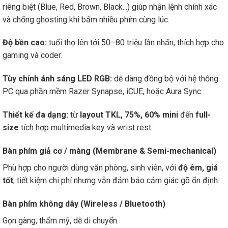
riêng biệt (Blue, Red, Brown, Black...) giúp nhận lệnh chính xác
và chống ghosting khi bấm nhiều phím cùng lúc.
Độ bền cao:
tuổi thọ lên tới 50–80 triệu lần nhấn, thích hợp cho
gaming và coder.
Tùy chỉnh ánh sáng LED RGB:
dễ dàng đồng bộ với hệ thống
PC qua phần mềm Razer Synapse, iCUE, hoặc Aura Sync.
Thiết kế đa dạng:
từ
layout TKL, 75%, 60% mini
đến
full-
size
tích hợp multimedia key và wrist rest.
Bàn phím giả cơ / màng (Membrane & Semi-mechanical)
Phù hợp cho người dùng văn phòng, sinh viên, với
độ êm, giá
tốt
, tiết kiệm chi phí nhưng vẫn đảm bảo cảm giác gõ ổn định.
Bàn phím không dây (Wireless / Bluetooth)
Gọn gàng, thẩm mỹ, dễ di chuyển.