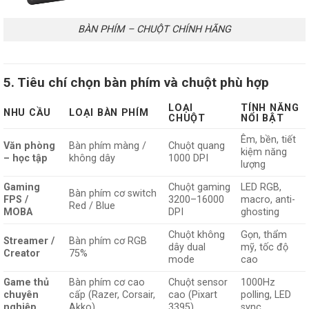
BÀN PHÍM – CHUỘT CHÍNH HÃNG
5. Tiêu chí chọn bàn phím và chuột phù hợp
LOẠI
TÍNH NĂNG
NHU CẦU
LOẠI BÀN PHÍM
CHUỘT
NỔI BẬT
Êm, bền, tiết
Văn phòng
Bàn phím màng /
Chuột quang
kiệm năng
– học tập
không dây
1000 DPI
lượng
Gaming
Chuột gaming
LED RGB,
Bàn phím cơ switch
FPS /
3200–16000
macro, anti-
Red / Blue
MOBA
DPI
ghosting
Chuột không
Gọn, thẩm
Streamer /
Bàn phím cơ RGB
dây dual
mỹ, tốc độ
Creator
75%
mode
cao
Game thủ
Bàn phím cơ cao
Chuột sensor
1000Hz
chuyên
cấp (Razer, Corsair,
cao (Pixart
polling, LED
nghiệp
Akko)
3395)
sync