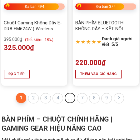
Đã bán 494
Đã bán 374
Chuột Gaming Không Dây E-
BÀN PHÍM BLUETOOTH
DRA EM624W ( Wireless
KHÔNG DÂY – KẾT NỐI
2.4Ghz + Bluetooth 5.0)
BLUETOOTH K908
Đánh giá người
395.000
₫
(
Tiết kiệm:
18%)
★★★★★
viết: 5/5
325.000
₫
220.000
₫
ĐỌC TIẾP
THÊM VÀO GIỎ HÀNG
1
2
3
4
…
7
8
9
BÀN PHÍM – CHUỘT CHÍNH HÃNG |
GAMING GEAR HIỆU NĂNG CAO