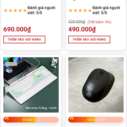
Không dây 2.4G, Hotswap 3
Đánh giá người
Đánh giá người
Pin, Pin 1200mAh
★★★★★
★★★★★
viết: 5/5
viết: 5/5
520.000
₫
(
Tiết kiệm:
6%)
690.000
₫
490.000
₫
THÊM VÀO GIỎ HÀNG
THÊM VÀO GIỎ HÀNG
Đã bán 313
Đã bán 213