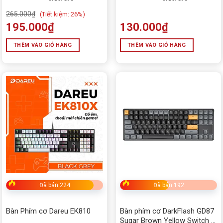
265.000
₫
(
Tiết kiệm:
26%)
195.000
₫
130.000
₫
THÊM VÀO GIỎ HÀNG
THÊM VÀO GIỎ HÀNG
Đã bán 224
Đã bán 192
Bàn Phím cơ Dareu EK810
Bàn phím cơ DarkFlash GD87
Sugar Brown Yellow Switch –