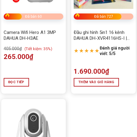
Đã bán 60
Đã bán 727
Camera Wifi Hero A1 3MP
Đầu ghi hình 5in1 16 kênh
DAHUA DH-H3AE
DAHUA DH-XVR4116HS-I |
Giá rẻ, Chính hãng
Đánh giá người
405.000
₫
(
Tiết kiệm:
35%)
★★★★★
viết: 5/5
265.000
₫
1.690.000
₫
ĐỌC TIẾP
THÊM VÀO GIỎ HÀNG