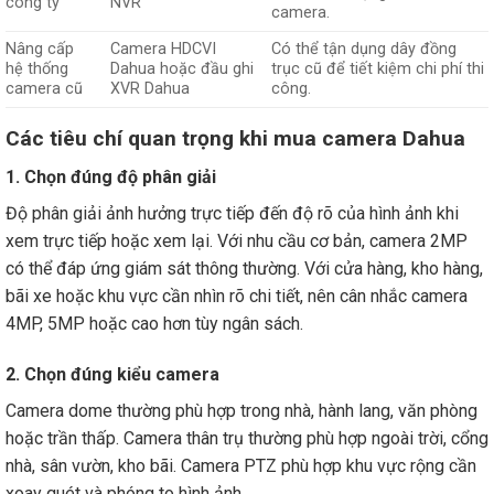
công ty
NVR
camera.
Nâng cấp
Camera HDCVI
Có thể tận dụng dây đồng
hệ thống
Dahua hoặc đầu ghi
trục cũ để tiết kiệm chi phí thi
camera cũ
XVR Dahua
công.
Các tiêu chí quan trọng khi mua camera Dahua
1. Chọn đúng độ phân giải
Độ phân giải ảnh hưởng trực tiếp đến độ rõ của hình ảnh khi
xem trực tiếp hoặc xem lại. Với nhu cầu cơ bản, camera 2MP
có thể đáp ứng giám sát thông thường. Với cửa hàng, kho hàng,
bãi xe hoặc khu vực cần nhìn rõ chi tiết, nên cân nhắc camera
4MP, 5MP hoặc cao hơn tùy ngân sách.
2. Chọn đúng kiểu camera
Camera dome thường phù hợp trong nhà, hành lang, văn phòng
hoặc trần thấp. Camera thân trụ thường phù hợp ngoài trời, cổng
nhà, sân vườn, kho bãi. Camera PTZ phù hợp khu vực rộng cần
xoay quét và phóng to hình ảnh.