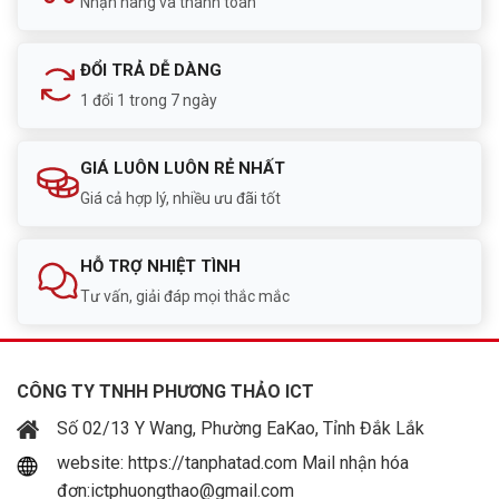
Nhận hàng và thanh toán
ĐỔI TRẢ DỄ DÀNG
1 đổi 1 trong 7 ngày
GIÁ LUÔN LUÔN RẺ NHẤT
Giá cả hợp lý, nhiều ưu đãi tốt
HỖ TRỢ NHIỆT TÌNH
Tư vấn, giải đáp mọi thắc mắc
CÔNG TY TNHH PHƯƠNG THẢO ICT
Số 02/13 Y Wang, Phường EaKao, Tỉnh Đắk Lắk
website: https://tanphatad.com Mail nhận hóa
đơn:ictphuongthao@gmail.com