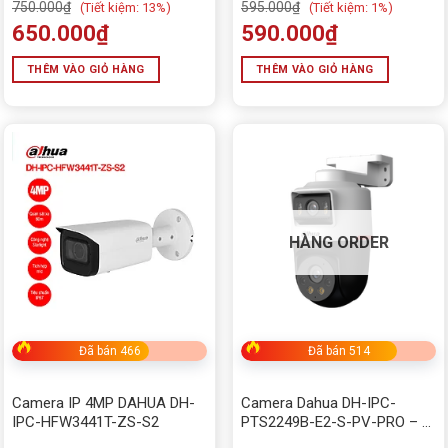
750.000
₫
595.000
₫
(
Tiết kiệm:
13%)
(
Tiết kiệm:
1%)
650.000
₫
590.000
₫
THÊM VÀO GIỎ HÀNG
THÊM VÀO GIỎ HÀNG
HÀNG ORDER
Đã bán 466
Đã bán 514
Camera IP 4MP DAHUA DH-
Camera Dahua DH-IPC-
IPC-HFW3441T-ZS-S2
PTS2249B-E2-S-PV-PRO – 2
ống kính PT, WizColor, PoE