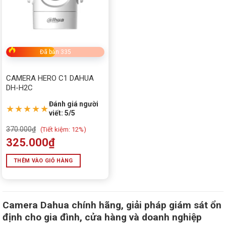
Đã bán 335
CAMERA HERO C1 DAHUA
DH-H2C
Đánh giá người
★★★★★
viết: 5/5
370.000
₫
(
Tiết kiệm:
12%)
325.000
₫
THÊM VÀO GIỎ HÀNG
Camera Dahua chính hãng, giải pháp giám sát ổn
định cho gia đình, cửa hàng và doanh nghiệp