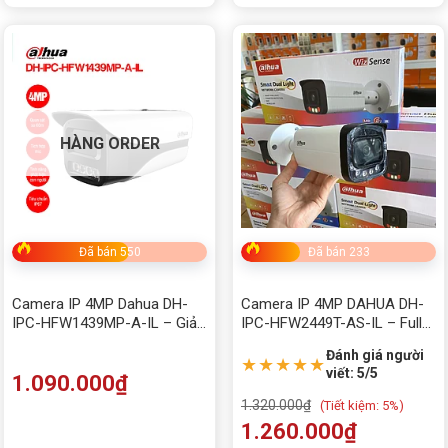
HÀNG ORDER
Đã bán 550
Đã bán 233
Camera IP 4MP Dahua DH-
Camera IP 4MP DAHUA DH-
IPC-HFW1439MP-A-IL – Giải
IPC-HFW2449T-AS-IL – Full
pháp chiếu sáng kép thông
Color Ánh Sáng Kép Thông
Đánh giá người
minh, bảo vệ toàn diện 24/7
Minh, Nhận Diện Người & Xe
★★★★★
viết: 5/5
1.090.000
₫
1.320.000
₫
(
Tiết kiệm:
5%)
1.260.000
₫