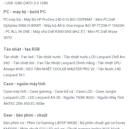
USB 128G DATO 3.0 128G
PC - máy bộ - build PC
PC máy bộ
Máy Bộ HP ProOne 240 G10 AIO C03PMAT
Mini PC Dell
Optiplex 3060 i5-8500T
Máy bộ All In One Inspur AIO IIP-TT238 i7-13620H
PC ALL IN ONE
Máy chủ Dell R360-SNS |8×2.5”|
Mini PC Dell Wyse
5070
Tản nhiệt - fan RGB
Tản nhiệt - Fan led
Tản nhiệt nước
Tản nhiệt nước LCD Leopard Chill Arc
360
Tản nhiệt khí
Fan Tản Nhiệt Leopard Chính Hãng
Tản nhiệt CPU
Alseye W90
KEO TẢN NHIỆT COOLER MASTER PRO V2
Tản Nước 240
Leopard TK1
Case - nguồn máy tính
Case máy tính
Case gaming
Case bể cá
Case LCD
Case Jungle
Leopard LCD , LED Leopard AX-02
Nguồn 750W AIGO
Nguồn Máy Tính
ANTEC ZEN 450 EC 450w
Gear - bàn phím - chuột
Bàn phím cơ
Phím Cơ Gaming LAPOP WK85
Bộ phím chuột giả cơ Sorex
KM3000
Phím chuột G21 LED giả cơ
Chuột gaming inphic W1S black