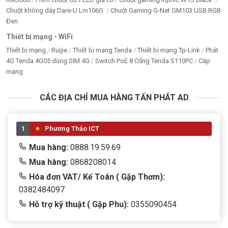
Chuột không dây Dare-U Lm106G
Chuột Gaming G-Net GM103 USB RGB
Đen
Thiết bị mạng - WiFi
Thiết bị mạng
Ruijie
Thiết bị mạng Tenda
Thiết bị mạng Tp-Link
Phát
4G Tenda 4G05 dùng SIM 4G
Switch PoE 8 Cổng Tenda S110PC
Cáp
mạng
CÁC ĐỊA CHỈ MUA HÀNG TẤN PHÁT AD
1
Phương Thảo ICT
Mua hàng:
0888.19.59.69
Mua hàng:
0868208014
Hóa đơn VAT/ Kế Toán ( Gặp Thơm):
0382484097
Hỗ trợ kỹ thuật ( Gặp Phu):
0355090454