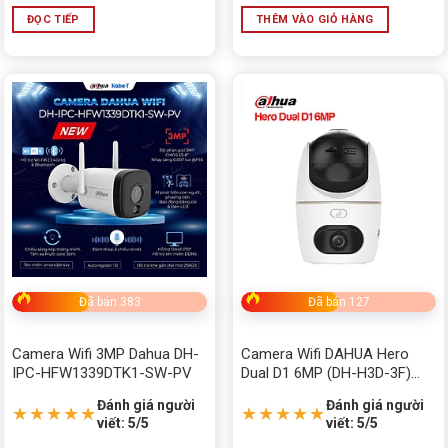
ĐỌC TIẾP
THÊM VÀO GIỎ HÀNG
Đã bán 383
Đã bán 127
Camera Wifi 3MP Dahua DH-
Camera Wifi DAHUA Hero
IPC-HFW1339DTK1-SW-PV
Dual D1 6MP (DH-H3D-3F)
Chính Hãng, Giá Tốt Tại Đắk
Đánh giá người
Đánh giá người
Lắk
★★★★★
★★★★★
viết: 5/5
viết: 5/5