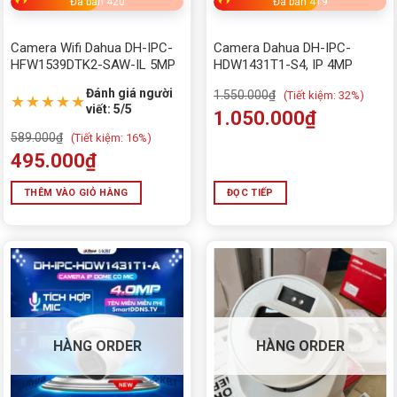
Đã bán 420
Đã bán 419
Camera Wifi Dahua DH-IPC-
Camera Dahua DH-IPC-
HFW1539DTK2-SAW-IL 5MP
HDW1431T1-S4, IP 4MP
Đánh giá người
1.550.000
₫
(
Tiết kiệm:
32%)
★★★★★
viết: 5/5
1.050.000
₫
589.000
₫
(
Tiết kiệm:
16%)
495.000
₫
THÊM VÀO GIỎ HÀNG
ĐỌC TIẾP
HÀNG ORDER
HÀNG ORDER