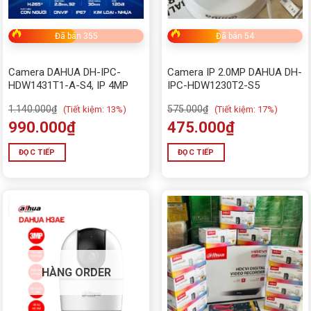
Đã bán 355
Đã bán 54
Camera DAHUA DH-IPC-
Camera IP 2.0MP DAHUA DH-
HDW1431T1-A-S4, IP 4MP
IPC-HDW1230T2-S5
1.140.000
₫
575.000
₫
(
Tiết kiệm:
13%)
(
Tiết kiệm:
17%)
990.000
₫
475.000
₫
ĐỌC TIẾP
ĐỌC TIẾP
HÀNG ORDER