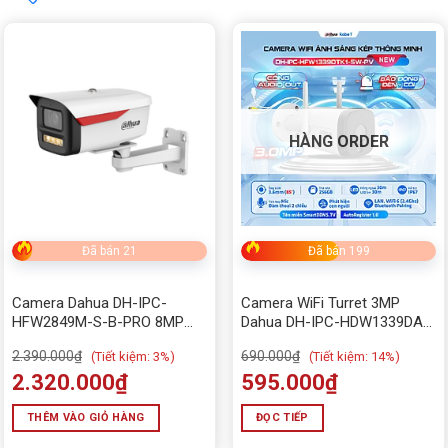
Tìm theo giá
Price:
265,000₫
—
2,320,000₫
HÀNG ORDER
Đã bán 21
Đã bán 199
Camera Dahua DH-IPC-
Camera WiFi Turret 3MP
HFW2849M-S-B-PRO 8MP
Dahua DH-IPC-HDW1339DA-
WizColor
SW-PV
2.390.000
₫
690.000
₫
(
Tiết kiệm:
3%)
(
Tiết kiệm:
14%)
2.320.000
₫
595.000
₫
THÊM VÀO GIỎ HÀNG
ĐỌC TIẾP