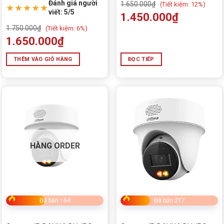
Đánh giá người
1.650.000
₫
(
Tiết kiệm:
12%)
★★★★★
viết: 5/5
1.450.000
₫
1.750.000
₫
(
Tiết kiệm:
6%)
1.650.000
₫
THÊM VÀO GIỎ HÀNG
ĐỌC TIẾP
HÀNG ORDER
Đã bán 164
Đã bán 217