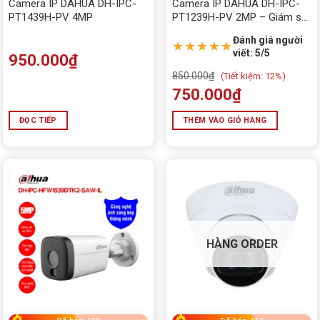
Camera IP DAHUA DH-IPC-
Camera IP DAHUA DH-IPC-
PT1439H-PV 4MP
PT1239H-PV 2MP – Giám sát
thông minh, ánh sáng kép,
Đánh giá người
đàm thoại hai chiều
★★★★★
viết: 5/5
950.000
₫
850.000
₫
(
Tiết kiệm:
12%)
750.000
₫
ĐỌC TIẾP
THÊM VÀO GIỎ HÀNG
HÀNG ORDER