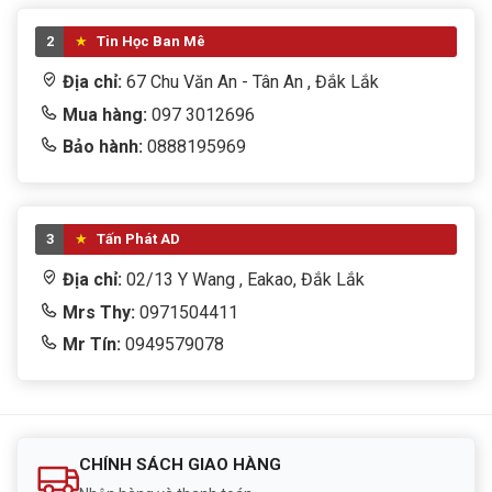
2
Tin Học Ban Mê
Địa chỉ:
67 Chu Văn An - Tân An , Đắk Lắk
Mua hàng:
097 3012696
Bảo hành:
0888195969
3
Tấn Phát AD
Địa chỉ:
02/13 Y Wang , Eakao, Đắk Lắk
Mrs Thy:
0971504411
Mr Tín:
0949579078
CHÍNH SÁCH GIAO HÀNG