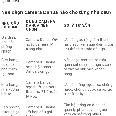
lại dữ liệu.
Nên chọn camera Dahua nào cho từng nhu cầu?
DÒNG CAMERA
NHU CẦU
DAHUA NÊN
GỢI Ý TƯ VẤN
SỬ DỤNG
CHỌN
Gia đình,
Camera Dahua WiFi
Ưu tiên góc rộng, âm thanh
căn hộ,
hoặc camera IP
hai chiều, xem qua điện thoại,
phòng
trong nhà
lưu thẻ nhớ hoặc đầu ghi.
khách
Cửa hàng,
Nên chọn camera rõ mặt,
Camera IP Dahua
quán cà
quan sát quầy thu ngân, cửa
hoặc bộ camera
phê, tiệm
ra vào và khu vực khách
Dahua trọn gói
tạp hóa
hàng.
Camera Dahua
Kho hàng,
Ưu tiên hồng ngoại xa, chống
ngoài trời, camera
nhà xưởng,
nước, chống ngược sáng, lưu
thân trụ, PTZ hoặc
bãi xe
trữ dài ngày.
IP PoE
Cần hệ thống ổn định, dễ
Văn phòng,
Camera IP Dahua
quản lý, phân quyền người
trường học,
kết hợp đầu ghi
xem và mở rộng nhiều