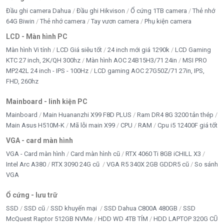
Đầu ghi camera Dahua
Đầu ghi Hikvison
Ổ cứng 1TB camera
Thẻ nhớ
64G Biwin
Thẻ nhớ camera
Tay vươn camera
Phụ kiện camera
LCD - Màn hình PC
Màn hình Vi tính
LCD Giá siêu tốt
24 inch mới giá 1290k
LCD Gaming
KTC 27 inch, 2K/QH 300hz
Màn hình AOC 24B15H3/71 24in
MSI PRO
MP242L 24 inch - IPS - 100Hz
LCD gaming AOC 27G50Z/71 27in, IPS,
FHD, 260hz
Mainboard - linh kiện PC
Mainboard
Main Huananzhi X99 F8D PLUS
Ram DR4 8G 3200 tản thép
Main Asus H510M-K
Mã lỗi main X99
CPU
RAM
Cpu i5 12400F giá tốt
VGA - card màn hình
VGA - Card màn hình
Card màn hình cũ
RTX 4060 Ti 8GB iCHILL X3
Intel Arc A380
RTX 3090 24G cũ
VGA R5 340X 2GB GDDR5 cũ
So sánh
VGA
Ổ cứng - lưu trữ
SSD
SSD cũ
SSD khuyến mại
SSD Dahua C800A 480GB
SSD
McQuest Raptor 512GB NVMe
HDD WD 4TB TÍM
HDD LAPTOP 320G CŨ