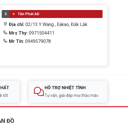
3
Tấn Phát AD
Địa chỉ:
02/13 Y Wang , Eakao, Đắk Lắk
Mrs Thy:
0971504411
Mr Tín:
0949579078
NHẤT
HỖ TRỢ NHIỆT TÌNH
i tốt
Tư vấn, giải đáp mọi thắc mắc
ẢN ĐỒ