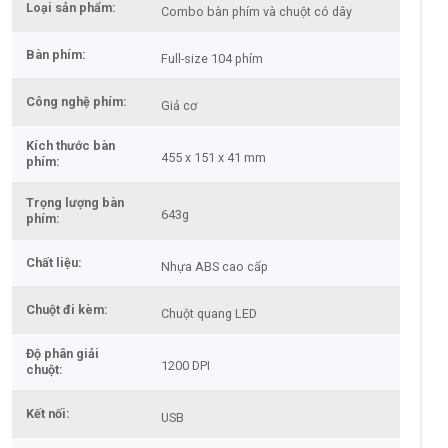
Loại sản phẩm
Combo bàn phím và chuột có dây
Bàn phím
Full-size 104 phím
Công nghệ phím
Giả cơ
Kích thước bàn
455 x 151 x 41 mm
phím
Trọng lượng bàn
643g
phím
Chất liệu
Nhựa ABS cao cấp
Chuột đi kèm
Chuột quang LED
Độ phân giải
1200 DPI
chuột
Kết nối
USB