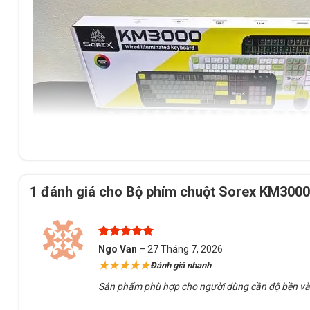
1 đánh giá cho
Bộ phím chuột Sorex KM3000
Được xếp
Ngo Van
–
27 Tháng 7, 2026
Bộ phím chuột Sorex KM3000 X Đ
hạng
5
5
★★★★★
Đánh giá nhanh
sao
Sản phẩm phù hợp cho người dùng cần độ bền và t
.