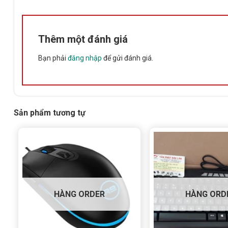
Bảng Thông Số Kỹ Thuật Bộ Ph
Thêm một đánh giá
THÔNG SỐ
CHI TIẾT
Bạn phải
đăng nhập
để gửi đánh giá.
Tên sản phẩm
Bộ Phím C
Loại sản phẩm
Combo bàn
Bàn phím
Full-size 
Sản phẩm tương tự
Công nghệ phím
Giả cơ
Kích thước bàn phím
455 x 151
Trọng lượng bàn phím
643g
Chất liệu
Nhựa ABS 
Chuột đi kèm
Chuột qua
HÀNG ORDER
HÀNG ORD
Độ phân giải chuột
1200 DPI
Kết nối
USB