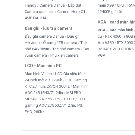
Sử dụng đơn giản
Tiandy
Camera Dahua
Lắp đặt
main X99
CPU
RA
Camera quan sát
Camera Hero C1
12400F giá tốt
Công nghệ Plug & Play cho phép người dùng chỉ cần cắm
4MP DAHUA
VGA - card màn hì
Đầu ghi - lưu trữ camera
VGA - Card màn hình
Tiết kiệm chi phí
Đầu ghi camera Dahua
Đầu ghi
cũ
RTX 4060 Ti 8GB 
Hikvison
Ổ cứng 1TB camera
Thẻ
Arc A380
RTX 3090 
Với mức giá hợp lý, Bộ Phím Chuột Sorex KM3000 là giải
nhớ 64G Biwin
Thẻ nhớ camera
Tay
R5 340X 2GB GDDR5 
và chuột với ngân sách thấp.
vươn camera
Phụ kiện camera
VGA
LCD - Màn hình PC
FAQ – Câu Hỏi Thường Gặp
Màn hình Vi tính
LCD Giá siêu tốt
24 inch mới giá 1290k
LCD Gaming
1. Bộ Phím Chuột Sorex KM3000 có phải bà
KTC 27 inch, 2K/QH 300hz
Màn hình
AOC 24B15H3/71 24in
MSI PRO
Không. Bộ Phím Chuột Sorex KM3000 là bàn phím giả cơ,
MP242L 24 inch - IPS - 100Hz
LCD
thành tiết kiệm hơn.
gaming AOC 27G50Z/71 27in, IPS,
FHD, 260hz
2. Bộ Phím Chuột Sorex KM3000 có đèn LE
Có. Bàn phím được trang bị hệ thống đèn LED Rainbow nh