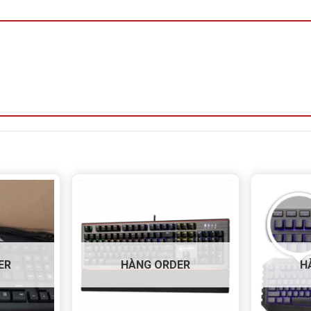
ím Chuột Sorex KM3000
huột Sorex KM3000
 phím và chuột có dây
104 phím
 x 41 mm
cao cấp
ng LED
ER
HÀNG ORDER
H