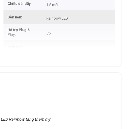
Chiều dài dây
1.8 mét
Đèn nền
Rainbow LED
Hỗ trợ Plug &
Có
Play
Màu sắc
Đen, Trắng, Xanh, Vàng
Bảo hành
12 tháng
èn LED Rainbow tăng thẩm mỹ.