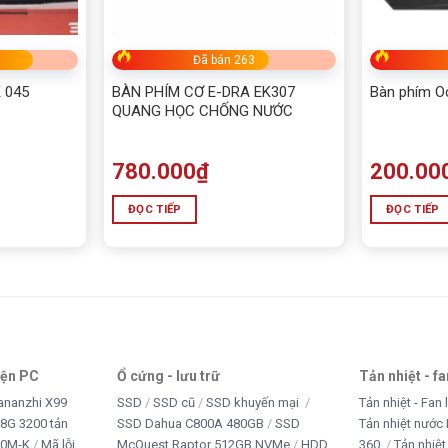
ED
Đã bán 263
 045
BÀN PHÍM CƠ E-DRA EK307
Bàn phím O
, Xanh, Vàng
QUANG HỌC CHỐNG NƯỚC
780.000
₫
200.00
ĐỌC TIẾP
ĐỌC TIẾP
t Sorex KM3000
hành trình phím sâu, phản hồi tốt và tạo cảm giác gõ thoải
iện PC
Ổ cứng - lưu trữ
Tản nhiệt - f
ananzhi X99
SSD
SSD cũ
SSD khuyến mại
Tản nhiệt - Fan 
ật, phù hợp với không gian học tập, làm việc hoặc giải trí.
8G 3200 tản
SSD Dahua C800A 480GB
SSD
Tản nhiệt nước 
10M-K
Mã lỗi
McQuest Raptor 512GB NVMe
HDD
360
Tản nhiệt