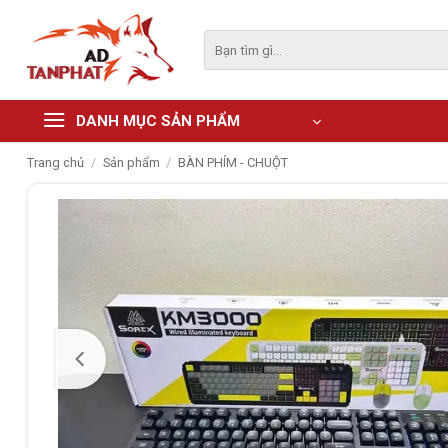
Skip
to
Tìm
kiếm:
content
DANH MỤC SẢN PHẨM
Trang chủ
/
Sản phẩm
/
BÀN PHÍM - CHUỘT