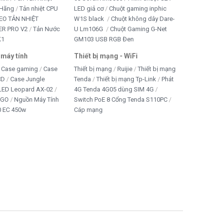
 Hãng
Tản nhiệt CPU
LED giả cơ
Chuột gaming inphic
EO TẢN NHIỆT
W1S black
Chuột không dây Dare-
R PRO V2
Tản Nước
U Lm106G
Chuột Gaming G-Net
K1
GM103 USB RGB Đen
 máy tính
Thiết bị mạng - WiFi
Case gaming
Case
Thiết bị mạng
Ruijie
Thiết bị mạng
CD
Case Jungle
Tenda
Thiết bị mạng Tp-Link
Phát
 LED Leopard AX-02
4G Tenda 4G05 dùng SIM 4G
IGO
Nguồn Máy Tính
Switch PoE 8 Cổng Tenda S110PC
 EC 450w
Cáp mạng