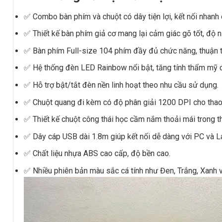
✅ Combo bàn phím và chuột có dây tiện lợi, kết nối nhan
✅ Thiết kế bàn phím giả cơ mang lại cảm giác gõ tốt, độ n
✅ Bàn phím Full-size 104 phím đầy đủ chức năng, thuận ti
✅ Hệ thống đèn LED Rainbow nổi bật, tăng tính thẩm mỹ c
✅ Hỗ trợ bật/tắt đèn nền linh hoạt theo nhu cầu sử dụng.
✅ Chuột quang đi kèm có độ phân giải 1200 DPI cho thao 
✅ Thiết kế chuột công thái học cầm nắm thoải mái trong th
✅ Dây cáp USB dài 1.8m giúp kết nối dễ dàng với PC và L
✅ Chất liệu nhựa ABS cao cấp, độ bền cao.
✅ Nhiều phiên bản màu sắc cá tính như Đen, Trắng, Xanh 