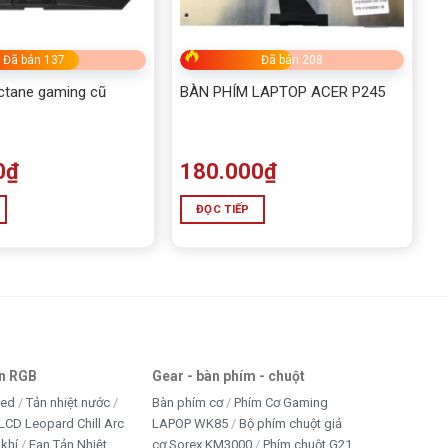
Đã bán 137
Đã bán 208
ctane gaming cũ
BÀN PHÍM LAPTOP ACER P245
0
₫
180.000
₫
ĐỌC TIẾP
an RGB
Gear - bàn phím - chuột
led
Tản nhiệt nước
Bàn phím cơ
Phím Cơ Gaming
LCD Leopard Chill Arc
LAPOP WK85
Bộ phím chuột giả
 khí
Fan Tản Nhiệt
cơ Sorex KM3000
Phím chuột G21