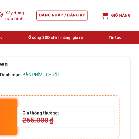
Xây dựng
ĐĂNG NHẬP / ĐĂNG KÝ
GIỎ HÀNG
cấu hình
ốc
Ổ cứng SSD chính hãng, giá rẻ
Tin tức
Đen
Danh mục:
BÀN PHÍM - CHUỘT
Giá thông thường:
265.000
₫