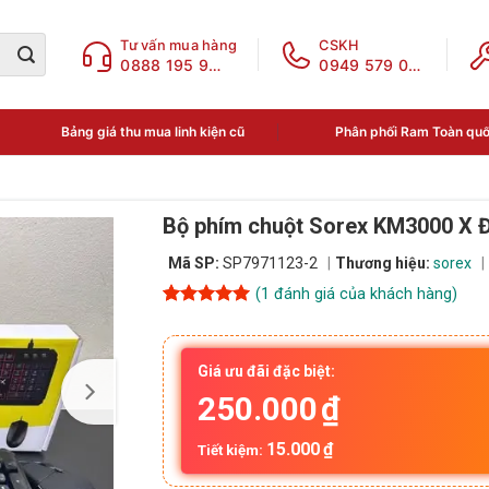
Tư vấn mua hàng
CSKH
0888 195 969
0949 579 078
Bảng giá thu mua linh kiện cũ
Phân phối Ram Toàn qu
Bộ phím chuột Sorex KM3000 X 
Mã SP:
SP7971123-2
Thương hiệu:
sorex
(
1
đánh giá của khách hàng)
5
1
trên 5
dựa trên
đánh giá
Giá ưu đãi đặc biệt:
250.000
₫
15.000
₫
Tiết kiệm: