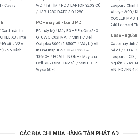
M
Cpu i5
WD 4TB TÍM
HDD LAPTOP 320G CŨ
Leopard Chính
USB 128G DATO 3.0 128G
Alseye W90
K
 cổng USB là sử dụng ngay mà không cần cài đặt phần mềm.
COOLER MASTE
nh
PC - máy bộ - build PC
240 Leopard T
Card màn hình
PC máy bộ
Máy Bộ HP ProOne 240
Case - nguồn
iCHILL X3
Intel
G10 AIO C03PMAT
Mini PC Dell
24G cũ
VGA
Optiplex 3060 i5-8500T
Máy bộ All
Case máy tính
 pháp hoàn chỉnh cho người dùng cần nâng cấp bộ bàn phím
cũ
So sánh
In One Inspur AIO IIP-TT238 i7-
bể cá
Case L
13620H
PC ALL IN ONE
Máy chủ
Leopard LCD ,
Dell R360-SNS |8×2.5”|
Mini PC Dell
Nguồn 750W A
Wyse 5070
ANTEC ZEN 450
n phím cơ không?
 mang lại cảm giác gõ tương tự bàn
phím cơ
nhưng có giá
D không?
CÁC ĐỊA CHỈ MUA HÀNG TẤN PHÁT AD
iều màu đẹp mắt.