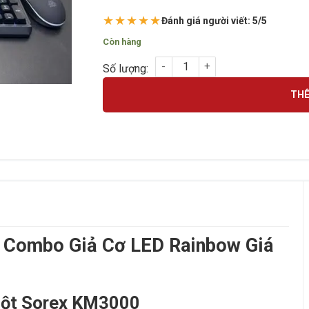
★★★★★
Đánh giá người viết: 5/5
Còn hàng
Bộ phím chuột Sorex KM3000 X Đen số lượ
THÊ
 Combo Giả Cơ LED Rainbow Giá
huột Sorex KM3000