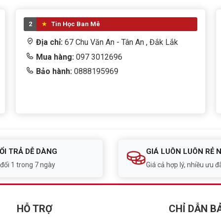
ợc cho laptop không?
2
Tin Học Ban Mê
op thông qua cổng USB.
Địa chỉ:
67 Chu Văn An - Tân An , Đắk Lắk
Mua hàng:
097 3012696
 có DPI bao nhiêu?
Bảo hành:
0888195969
ho công việc văn phòng và giải trí cơ bản.
 đối tượng nào?
phòng và người dùng cần bộ phím chuột giá rẻ có thiết kế
ỔI TRẢ DỄ DÀNG
GIÁ LUÔN LUÔN RẺ 
 đổi 1 trong 7 ngày
Giá cả hợp lý, nhiều ưu đã
ả cơ đáng mua trong phân khúc phổ thông. Với bàn phím
 1200 DPI cùng thiết kế nhiều màu sắc cá tính, Bộ Phím
HỖ TRỢ
CHỈ DẪN B
văn phòng và giải trí hàng ngày với chi phí hợp lý.