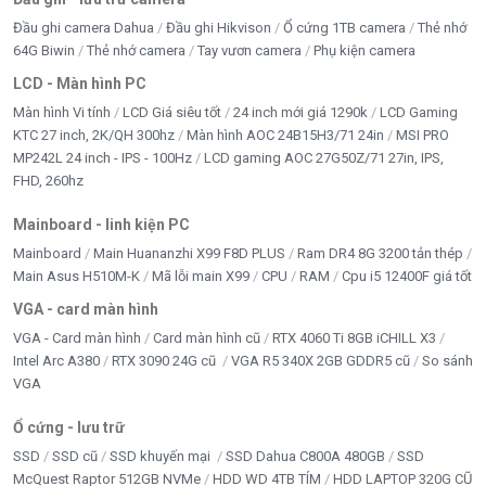
Đầu ghi camera Dahua
Đầu ghi Hikvison
Ổ cứng 1TB camera
Thẻ nhớ
64G Biwin
Thẻ nhớ camera
Tay vươn camera
Phụ kiện camera
LCD - Màn hình PC
Màn hình Vi tính
LCD Giá siêu tốt
24 inch mới giá 1290k
LCD Gaming
KTC 27 inch, 2K/QH 300hz
Màn hình AOC 24B15H3/71 24in
MSI PRO
MP242L 24 inch - IPS - 100Hz
LCD gaming AOC 27G50Z/71 27in, IPS,
FHD, 260hz
Mainboard - linh kiện PC
Mainboard
Main Huananzhi X99 F8D PLUS
Ram DR4 8G 3200 tản thép
Main Asus H510M-K
Mã lỗi main X99
CPU
RAM
Cpu i5 12400F giá tốt
VGA - card màn hình
VGA - Card màn hình
Card màn hình cũ
RTX 4060 Ti 8GB iCHILL X3
Intel Arc A380
RTX 3090 24G cũ
VGA R5 340X 2GB GDDR5 cũ
So sánh
VGA
Ổ cứng - lưu trữ
SSD
SSD cũ
SSD khuyến mại
SSD Dahua C800A 480GB
SSD
McQuest Raptor 512GB NVMe
HDD WD 4TB TÍM
HDD LAPTOP 320G CŨ