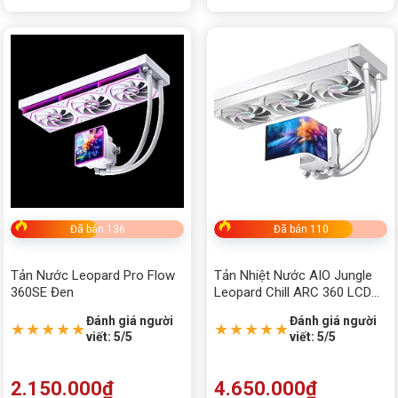
Đã bán 136
Đã bán 110
Tản Nước Leopard Pro Flow
Tản Nhiệt Nước AIO Jungle
360SE Đen
Leopard Chill ARC 360 LCD
Cong (Màu Trắng)
Đánh giá người
Đánh giá người
★★★★★
★★★★★
viết: 5/5
viết: 5/5
2.150.000
₫
4.650.000
₫