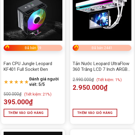
Danh mục sản phẩm
Fan Led rgb Hub
Đã bán 59
Đã bán 2441
Fan CPU Jungle Leopard
Tản Nước Leopard UltraFlow
KF401 Full Socket Đen
360 Trắng LCD 7 Inch ARGB
320W
Đánh giá người
2.990.000
₫
(
Tiết kiệm:
1%)
★★★★★
viết: 5/5
2.950.000
₫
500.000
₫
(
Tiết kiệm:
21%)
395.000
₫
THÊM VÀO GIỎ HÀNG
THÊM VÀO GIỎ HÀNG