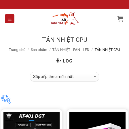
Skip
to
content
TẢN NHIỆT CPU
Trang chủ
/
Sản phẩm
/
TẢN NHIỆT - FAN - LED
/
TẢN NHIỆT CPU
LỌC
Tìm theo giá
Price:
0₫
—
8,990,000₫