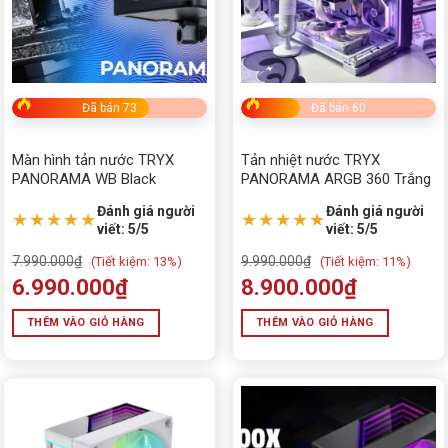
Đã bán 73
Đã bán 60
Màn hình tản nước TRYX
Tản nhiệt nước TRYX
PANORAMA WB Black
PANORAMA ARGB 360 Trắng
Đánh giá người
Đánh giá người
★★★★★
★★★★★
viết: 5/5
viết: 5/5
7.990.000
₫
9.990.000
₫
(
Tiết kiệm:
13%)
(
Tiết kiệm:
11%)
6.990.000
₫
8.900.000
₫
THÊM VÀO GIỎ HÀNG
THÊM VÀO GIỎ HÀNG