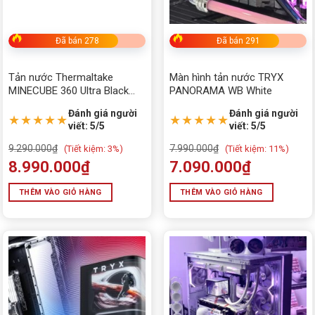
Đã bán 278
Đã bán 291
Tản nước Thermaltake
Màn hình tản nước TRYX
MINECUBE 360 Ultra Black
PANORAMA WB White
ARGB Sync
Đánh giá người
Đánh giá người
★★★★★
★★★★★
viết: 5/5
viết: 5/5
9.290.000
₫
7.990.000
₫
(
Tiết kiệm:
3%)
(
Tiết kiệm:
11%)
8.990.000
₫
7.090.000
₫
THÊM VÀO GIỎ HÀNG
THÊM VÀO GIỎ HÀNG