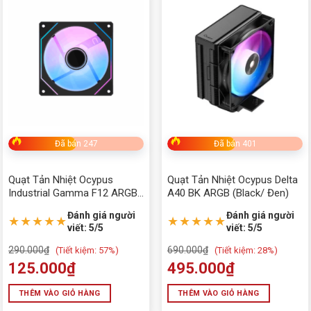
Đã bán 247
Đã bán 401
Quạt Tản Nhiệt Ocypus
Quạt Tản Nhiệt Ocypus Delta
Industrial Gamma F12 ARGB
A40 BK ARGB (Black/ Đen)
(Black Đen)
Đánh giá người
Đánh giá người
★★★★★
★★★★★
viết: 5/5
viết: 5/5
290.000
₫
690.000
₫
(
Tiết kiệm:
57%)
(
Tiết kiệm:
28%)
125.000
₫
495.000
₫
THÊM VÀO GIỎ HÀNG
THÊM VÀO GIỎ HÀNG