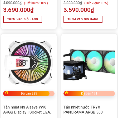
4.090.000
₫
3.990.000
₫
(
Tiết kiệm:
10%)
(
Tiết kiệm:
10%)
3.690.000
₫
3.590.000
₫
THÊM VÀO GIỎ HÀNG
THÊM VÀO GIỎ HÀNG
Đã bán 235
Đã bán 171
Tản nhiệt khí Alseye W90
Tản nhiệt nước TRYX
ARGB Display | Socket LGA
PANORAMA ARGB 360
1700/1200/115x