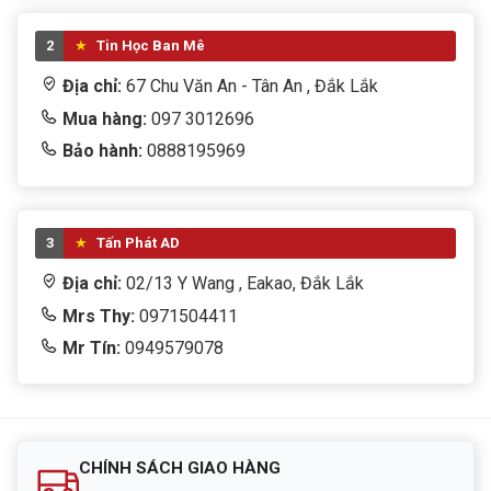
2
Tin Học Ban Mê
Địa chỉ:
67 Chu Văn An - Tân An , Đắk Lắk
Mua hàng:
097 3012696
Bảo hành:
0888195969
3
Tấn Phát AD
Địa chỉ:
02/13 Y Wang , Eakao, Đắk Lắk
Mrs Thy:
0971504411
Mr Tín:
0949579078
CHÍNH SÁCH GIAO HÀNG