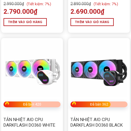
2.990.000
₫
2.890.000
₫
(
Tiết kiệm:
7%)
(
Tiết kiệm:
7%)
2.790.000
₫
2.690.000
₫
THÊM VÀO GIỎ HÀNG
THÊM VÀO GIỎ HÀNG
Đã bán 420
Đã bán 362
TẢN NHIỆT AIO CPU
TẢN NHIỆT AIO CPU
DARKFLASH DO360 WHITE
DARKFLASH DO360 BLACK