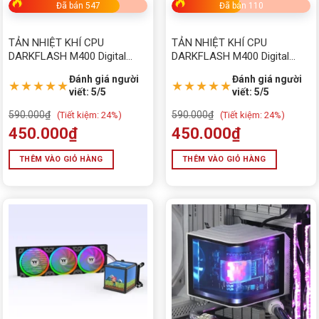
Đã bán 547
Đã bán 110
TẢN NHIỆT KHÍ CPU
TẢN NHIỆT KHÍ CPU
DARKFLASH M400 Digital
DARKFLASH M400 Digital
Display ARGB White
Display ARGB Black
Đánh giá người
Đánh giá người
★★★★★
★★★★★
viết: 5/5
viết: 5/5
590.000
₫
590.000
₫
(
Tiết kiệm:
24%)
(
Tiết kiệm:
24%)
450.000
₫
450.000
₫
THÊM VÀO GIỎ HÀNG
THÊM VÀO GIỎ HÀNG