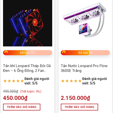
Đã bán 121
Đã bán 59
Tản khí Leopard Tháp Đôi G6
Tản Nước Leopard Pro Flow
Đen – 6 Ống Đồng, 2 Fan
360SE Trắng
120mm
Đánh giá người
Đánh giá người
★★★★★
★★★★★
viết: 5/5
viết: 5/5
495.000
₫
(
Tiết kiệm:
9%)
450.000
₫
2.150.000
₫
THÊM VÀO GIỎ HÀNG
THÊM VÀO GIỎ HÀNG