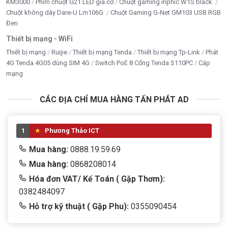
KM3000
Phím chuột G21 LED giả cơ
Chuột gaming inphic W1S black
Chuột không dây Dare-U Lm106G
Chuột Gaming G-Net GM103 USB RGB
Đen
Thiết bị mạng - WiFi
Thiết bị mạng
Ruijie
Thiết bị mạng Tenda
Thiết bị mạng Tp-Link
Phát
4G Tenda 4G05 dùng SIM 4G
Switch PoE 8 Cổng Tenda S110PC
Cáp
mạng
CÁC ĐỊA CHỈ MUA HÀNG TẤN PHÁT AD
1
Phương Thảo ICT
Mua hàng:
0888.19.59.69
Mua hàng:
0868208014
Hóa đơn VAT/ Kế Toán ( Gặp Thơm):
0382484097
Hỗ trợ kỹ thuật ( Gặp Phu):
0355090454