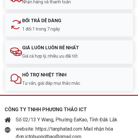
Nhận hàng và thanh toán
ĐỔI TRẢ DỄ DÀNG
1 đổi 1 trong 7 ngày
GIÁ LUÔN LUÔN RẺ NHẤT
Giá cả hợp lý, nhiều ưu đãi tốt
HỖ TRỢ NHIỆT TÌNH
Tư vấn, giải đáp mọi thắc mắc
CÔNG TY TNHH PHƯƠNG THẢO ICT
Số 02/13 Y Wang, Phường EaKao, Tỉnh Đắk Lắk
website: https://tanphatad.com Mail nhận hóa
đơn:ictphuongthao@gmail.com