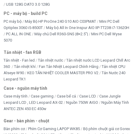
USB 128G DATO 3.0 128G
PC - máy bộ - build PC
PC máy bộ
Máy Bộ HP ProOne 240 G10 AIO C03PMAT
Mini PC Dell
Optiplex 3060 i5-8500T
Máy bộ All In One Inspur AIO IIP-TT238 i7-13620H
PC ALL IN ONE
Máy chủ Dell R360-SNS |8×2.5”|
Mini PC Dell Wyse
5070
Tản nhiệt - fan RGB
Tản nhiệt - Fan led
Tản nhiệt nước
Tản nhiệt nước LCD Leopard Chill Arc
360
Tản nhiệt khí
Fan Tản Nhiệt Leopard Chính Hãng
Tản nhiệt CPU
Alseye W90
KEO TẢN NHIỆT COOLER MASTER PRO V2
Tản Nước 240
Leopard TK1
Case - nguồn máy tính
Case máy tính
Case gaming
Case bể cá
Case LCD
Case Jungle
Leopard LCD , LED Leopard AX-02
Nguồn 750W AIGO
Nguồn Máy Tính
ANTEC ZEN 450 EC 450w
Gear - bàn phím - chuột
Bàn phím cơ
Phím Cơ Gaming LAPOP WK85
Bộ phím chuột giả cơ Sorex