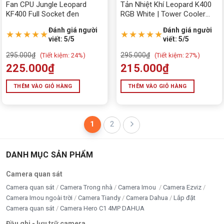
Fan CPU Jungle Leopard
Tản Nhiệt Khí Leopard K400
KF400 Full Socket đen
RGB White | Tower Cooler
Hiệu Suất Cao – Hỗ Trợ
Đánh giá người
Đánh giá người
Socket 2011
★★★★★
★★★★★
viết: 5/5
viết: 5/5
295.000
₫
295.000
₫
(
Tiết kiệm:
24%)
(
Tiết kiệm:
27%)
225.000
₫
215.000
₫
THÊM VÀO GIỎ HÀNG
THÊM VÀO GIỎ HÀNG
1
2
DANH MỤC SẢN PHẨM
Camera quan sát
Camera quan sát
Camera Trong nhà
Camera Imou
Camera Ezviz
Camera Imou ngoài trời
Camera Tiandy
Camera Dahua
Lắp đặt
Camera quan sát
Camera Hero C1 4MP DAHUA
Đầu ghi - lưu trữ camera