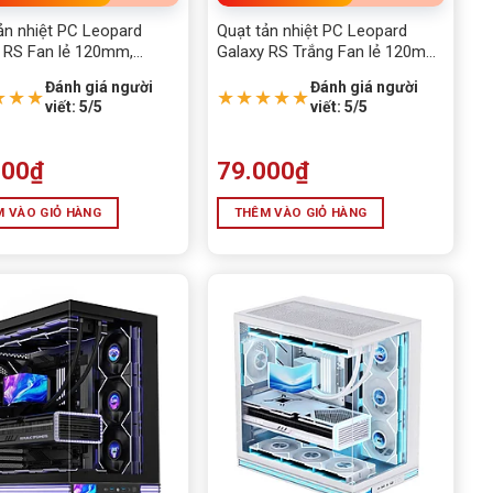
NE
ản nhiệt PC Leopard
Quạt tản nhiệt PC Leopard
 RS Fan lẻ 120mm,
Galaxy RS Trắng Fan lẻ 120mm,
 Đen
ARGB
Đánh giá người
Đánh giá người
★★★
★★★★★
viết: 5/5
viết: 5/5
000
₫
79.000
₫
 VÀO GIỎ HÀNG
THÊM VÀO GIỎ HÀNG
ây sạc