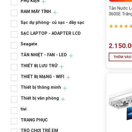
PHỤ KIỆN
Tản Nước L
RAM MÁY TÍNH
360SE Trắn
Sạc dự phòng- củ sạc - dây sạc
★★★★
SẠC LAPTOP - ADAPTER LCD
Seagate
2.150.
TẢN NHIỆT - FAN - LED
THÊM VÀO
THIẾT BỊ LƯU TRỮ
THIẾT BỊ MẠNG - WIFI
Thiết bị thông minh
Thiết bị văn phòng
tivi
TRANG PHỤC
TRÒ CHƠI TRẺ EM