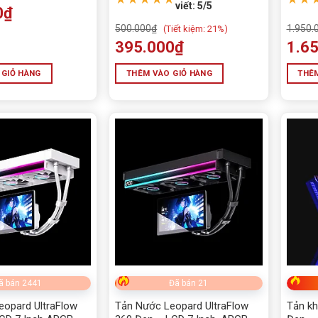
viết: 5/5
0
₫
phí lắp đặt
500.000
₫
1.950.
(
Tiết kiệm:
21%)
camera imou
395.000
₫
1.6
Camera quan sát
 GIỎ HÀNG
THÊM VÀO GIỎ HÀNG
THÊM
Camera Tiandy
Camera UNV
CARD MÀN HÌNH MỚI - C
CASE - NGUỒN MỚI
chi phí thi công
CPU - BỘ XỬ LÝ
DÂY CÁP - CHUYỂN ĐỔI
ã bán 2441
Đã bán 21
DÂY MẠNG
eopard UltraFlow
Tản Nước Leopard UltraFlow
Tản kh