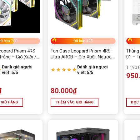
ã bán 200
Đã bán 425
eopard Prism 4RS
Fan Case Leopard Prism 4RS
Thùng
Trắng – Gió Xuôi /
Ultra ARGB – Gió Xuôi, Ngược,
01 – T
– Hiệu Năng Tản
Đen, Tản Nhiệt Mạnh Mẽ
Đánh giá người
Đánh giá người
1.190.
ỉnh
★
★★★★★
viết: 5/5
viết: 5/5
950
₫
80.000
₫
 GIỎ HÀNG
THÊM VÀO GIỎ HÀNG
ĐỌC 