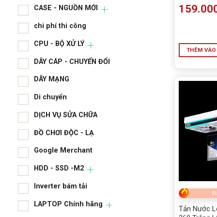
159.00
CASE - NGUỒN MỚI
chi phí thi công
CPU - BỘ XỬ LÝ
THÊM VÀO
DÂY CÁP - CHUYỂN ĐỔI
DÂY MẠNG
Di chuyển
DỊCH VỤ SỬA CHỮA
ĐỒ CHƠI ĐỘC - LẠ
Google Merchant
HDD - SSD -M2
Inverter bám tải
Đ
LAPTOP Chính hãng
Tản Nước L