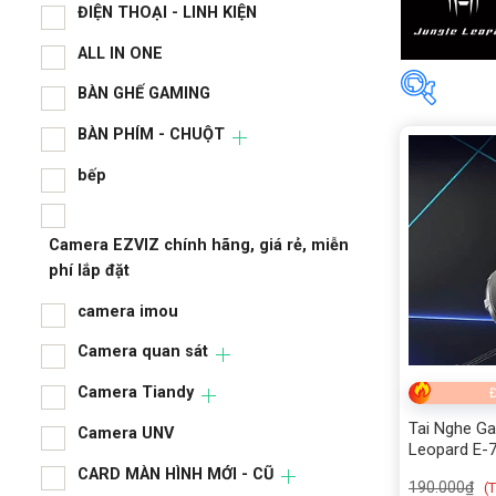
ĐIỆN THOẠI - LINH KIỆN
ALL IN ONE
BÀN GHẾ GAMING
BÀN PHÍM - CHUỘT
Tìm the
bếp
Price:
59,
Camera EZVIZ chính hãng, giá rẻ, miễn
phí lắp đặt
camera imou
Camera quan sát
Camera Tiandy
Đ
Tai Nghe Ga
Camera UNV
Leopard E-
CARD MÀN HÌNH MỚI - CŨ
190.000
₫
(
T