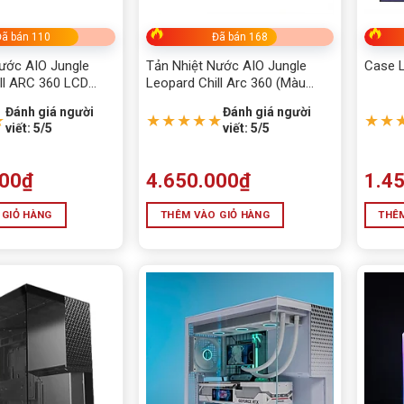
SẠC LAPTOP - ADAPTER
ã bán 110
Đã bán 168
Seagate
ước AIO Jungle
Tản Nhiệt Nước AIO Jungle
Case 
ll ARC 360 LCD
Leopard Chill Arc 360 (Màu
TẢN NHIỆT - FAN - LED
Trắng)
Đen, Màn Hình Cong)
Đánh giá người
Đánh giá người
★
★★★★★
★★
viết: 5/5
viết: 5/5
THIẾT BỊ LƯU TRỮ
THIẾT BỊ MẠNG - WIFI
000
₫
4.650.000
₫
1.4
Thiết bị thông minh
 GIỎ HÀNG
THÊM VÀO GIỎ HÀNG
THÊM
Thiết bị văn phòng
tivi
TRANG PHỤC
TRÒ CHƠI TRẺ EM
WEB CAM