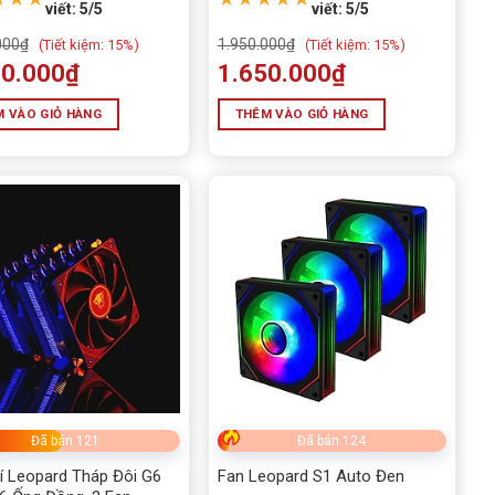
viết: 5/5
viết: 5/5
000
₫
1.950.000
₫
(
Tiết kiệm:
15%)
(
Tiết kiệm:
15%)
50.000
₫
1.650.000
₫
 VÀO GIỎ HÀNG
THÊM VÀO GIỎ HÀNG
Ũ
Đã bán 121
Đã bán 124
í Leopard Tháp Đôi G6
Fan Leopard S1 Auto Đen