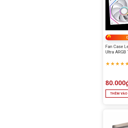
Đ
Fan Case L
Ultra ARGB 
Gió Ngược 
Nhiệt Cực Đ
★★★★
80.000
THÊM VÀO