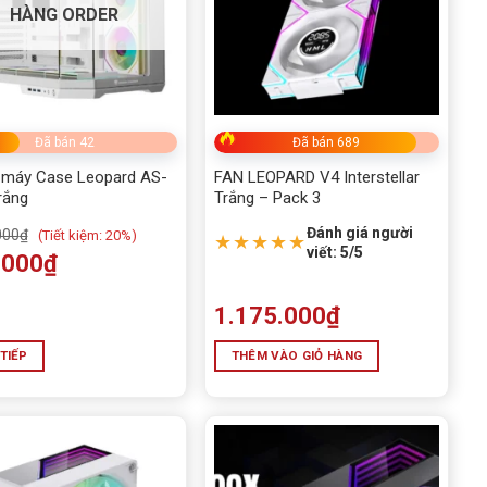
HÀNG ORDER
Đã bán 42
Đã bán 689
 máy Case Leopard AS-
FAN LEOPARD V4 Interstellar
rắng
Trắng – Pack 3
Đánh giá người
000
₫
(
Tiết kiệm:
20%)
★★★★★
viết: 5/5
.000
₫
1.175.000
₫
TIẾP
THÊM VÀO GIỎ HÀNG