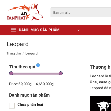
Skip
to
Tìm
kiếm:
content
DANH MỤC SẢN PHẨM
Leopard
Trang chủ
/
Leopard
Tìm theo giá
Thương hi
Leopard
là t
One, case g
Price:
59,000₫
—
4,650,000₫
Leopard đã n
Danh mục sản phẩm
Chưa phân loại