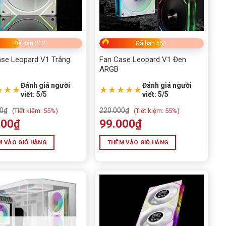
Đã bán 212
Đã bán 551
se Leopard V1 Trắng
Fan Case Leopard V1 Đen
ARGB
Đánh giá người
Đánh giá người
★★★
★★★★★
viết: 5/5
viết: 5/5
0
₫
220.000
₫
(
Tiết kiệm:
55%)
(
Tiết kiệm:
55%)
000
₫
99.000
₫
 VÀO GIỎ HÀNG
THÊM VÀO GIỎ HÀNG