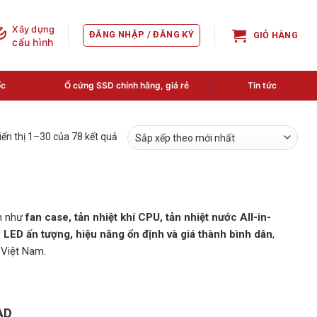
Xây dựng
ĐĂNG NHẬP / ĐĂNG KÝ
GIỎ HÀNG
cấu hình
ốc
Ổ cứng SSD chính hãng, giá rẻ
Tin tức
Đã
iển thị 1–30 của 78 kết quả
sắp
xếp
theo
mới
nhất
nh như
fan case, tản nhiệt khí CPU, tản nhiệt nước All-in-
n LED ấn tượng, hiệu năng ổn định và giá thành bình dân
,
 Việt Nam.
AD