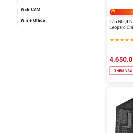
WEB CAM
Đ
Win + Office
Tản Nhiệt N
Leopard Chi
Cong (Màu 
★★★★
4.650.
THÊM VÀO