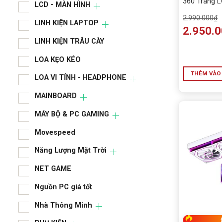
360 Trắng 
LCD - MÀN HÌNH
320W
2.990.000
₫
LINH KIỆN LAPTOP
2.950.
LINH KIỆN TRÂU CÀY
LOA KẸO KÉO
THÊM VÀO
LOA VI TÍNH - HEADPHONE
MAINBOARD
MÁY BỘ & PC GAMING
Movespeed
Năng Lượng Mặt Trời
NET GAME
Nguồn PC giá tốt
Nhà Thông Minh