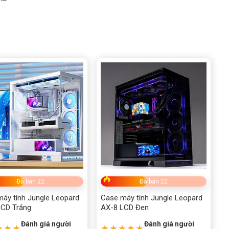
Đã bán 22
Đã bán 22
áy tính Jungle Leopard
Case máy tính Jungle Leopard
LCD Trắng
AX-8 LCD Đen
Đánh giá người
Đánh giá người
★★★
★★★★★
á rẻ, miễn