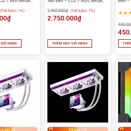
LCD 7 Inch ARGB
360 Đen – LCD 7 Inch, ARGB,
Đen – 
Di chuyển
Tản 320W
120m
2.950.000
₫
(
Tiết kiệm:
1%)
(
Tiết kiệm:
7%)
★★
000
₫
2.750.000
₫
DỊCH VỤ SỬA CHỮA
495.00
ĐỒ CHƠI ĐỘC - LẠ
450
Google Merchant
 GIỎ HÀNG
THÊM VÀO GIỎ HÀNG
THÊM
HDD - SSD -M2
Inverter bám tải
LAPTOP Chính hãng
LCD - MÀN HÌNH
LINH KIỆN LAPTOP
LINH KIỆN TRÂU CÀY
LOA KẸO KÉO
Đã bán 59
Đã bán 136