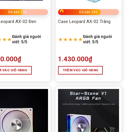
 LCD
Đã bán 554
Đã bán 393
Leopard AX-02 Đen
Case Leopard AX-02 Trắng
Đánh giá người
Đánh giá người
★★★
★★★★★
viết: 5/5
viết: 5/5
50.000
₫
1.430.000
₫
 VÀO GIỎ HÀNG
THÊM VÀO GIỎ HÀNG