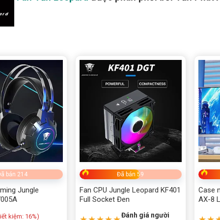
o giá
Danh mục sản phẩm
Chưa phân loại
000₫
—
4,650,000₫
ĐIỆN THOẠI - LINH KIỆN
ALL IN ONE
BÀN GHẾ GAMING
BÀN PHÍM - CHUỘT
ã bán 214
Đã bán 59
bếp
ming Jungle
Fan CPU Jungle Leopard KF401
Case m
7005A
Full Socket Đen
AX-8 
Đánh giá người
iết kiệm:
16%)
★★★★★
★★
Camera EZVIZ chính hãng, gi