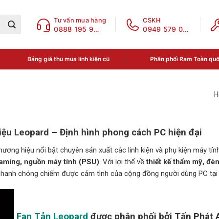
Tư vấn mua hàng
CSKH
0888 195 969
0949 579 078
Bảng giá thu mua linh kiện cũ
Phân phối Ram Toàn qu
H
ệu Leopard – Định hình phong cách PC hiện đại
hương hiệu nổi bật chuyên sản xuất các linh kiện và phụ kiện máy tí
aming, nguồn máy tính (PSU)
. Với lợi thế về
thiết kế thẩm mỹ, đè
hanh chóng chiếm được cảm tình của cộng đồng người dùng PC tại
Fan Tản Leopard
được phân phối bởi Tấn Phát 