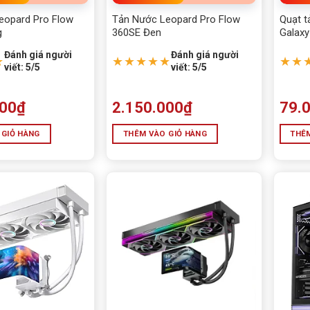
LOA VI TÍNH - HEADPHO
eopard Pro Flow
Tản Nước Leopard Pro Flow
Quạt t
g
360SE Đen
Galaxy
MAINBOARD
ARGB,
Đánh giá người
Đánh giá người
★
★★★★★
★★
viết: 5/5
viết: 5/5
MÁY BỘ & PC GAMING
Movespeed
000
₫
2.150.000
₫
79.
Năng Lượng Mặt Trời
 GIỎ HÀNG
THÊM VÀO GIỎ HÀNG
THÊM
NET GAME
Nguồn PC giá tốt
Nhà Thông Minh
PHỤ KIỆN
RAM MÁY TÍNH
Sạc dự phòng- củ sạc - d