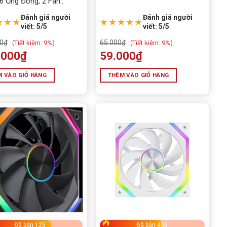
6 Ống Đồng, 2 Fan
m
Đánh giá người
Đánh giá người
★★★
★★★★★
viết: 5/5
viết: 5/5
0
₫
65.000
₫
(
Tiết kiệm:
9%)
(
Tiết kiệm:
9%)
.000
₫
59.000
₫
 VÀO GIỎ HÀNG
THÊM VÀO GIỎ HÀNG
Đã bán 125
Đã bán 455