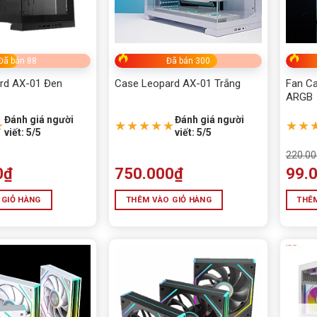
Win + Office
Đã bán 88
Đã bán 300
rd AX-01 Đen
Case Leopard AX-01 Trắng
Fan Ca
ARGB
Đánh giá người
Đánh giá người
★
★★★★★
★★
viết: 5/5
viết: 5/5
220.00
0
₫
750.000
₫
99.
 GIỎ HÀNG
THÊM VÀO GIỎ HÀNG
THÊM