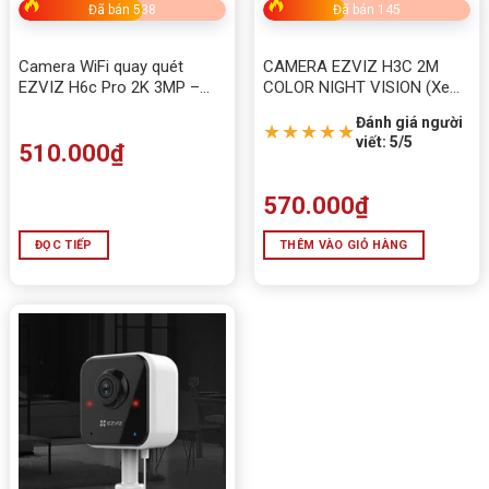
Giao hàng toàn quốc – ưu tiên Đắk Lắk, Buôn Ma
Đã bán 538
Đã bán 145
Thuột và Tây Nguyên, Tham khảo thêm mã ngoài
trời
UNV Uho-P2C-M4F4 4MP
Camera WiFi quay quét
CAMERA EZVIZ H3C 2M
EZVIZ H6c Pro 2K 3MP –
COLOR NIGHT VISION (Xem
Quan sát toàn diện, bảo vệ
màu ban đêm)
Đánh giá người
thông minh
★★★★★
viết: 5/5
510.000
₫
570.000
₫
ĐỌC TIẾP
THÊM VÀO GIỎ HÀNG