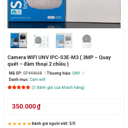
Camera WIFI UNV IPC-S3E-M3 ( 3MP – Quay
quét – đàm thoại 2 chiều )
Mã SP:
SP444668
Thương hiệu:
UNV
Danh mục:
Cam wifi
(
3
đánh giá của khách hàng)
5
3
trên 5
dựa trên
đánh giá
350.000
₫
★★★★★
Đánh giá người viết: 5/5