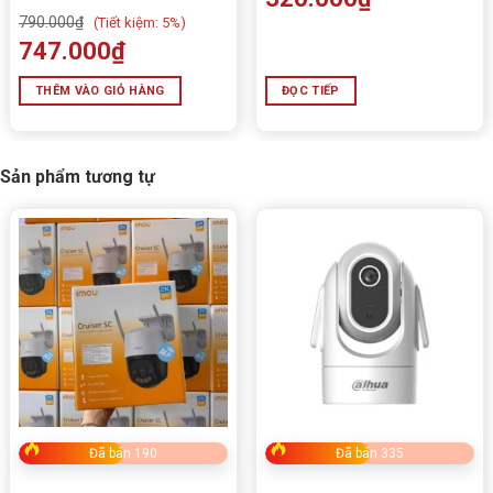
790.000
₫
(
Tiết kiệm:
5%)
747.000
₫
📦
Thông số kỹ thuật Camera WIFI UNV IPC-S3E-
THÊM VÀO GIỎ HÀNG
ĐỌC TIẾP
M3
THUỘC TÍNH
THÔNG TIN
Sản phẩm tương tự
Model
UNV IPC-S3E-M3
Độ phân giải
3.0MP (2304×1296)
Góc quay
Ngang 360°, Dọc 90°
Kết nối
WiFi (IEEE802.11b/g/n)
Tính năng đặc
Đàm thoại hai chiều, phát hiện chuyển
biệt
động
Tầm nhìn ban
Hồng ngoại tự động – lên đến 10m
đêm
Lưu trữ
Hỗ trợ
thẻ nhớ
microSD
Đã bán 190
Đã bán 335
Tương thích
ONVIF, Cloud Storage, App điện thoại