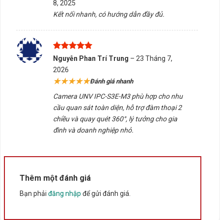
8, 2025
Công nghệ
hồng ngoại tự động
giúp camera hoạt
sao
Kết nối nhanh, có hướng dẫn đầy đủ.
động hiệu quả vào ban đêm hoặc trong điều kiện thiếu
sáng. Hình ảnh rõ ràng, giúp bạn giám sát
24/7 không
gián đoạn
.
Được xếp
Nguyễn Phan Trí Trung
–
23 Tháng 7,
🧠
UNV IPC-S3E-M3 Hỗ trợ chuẩn ONVIF – Dễ dàng
hạng
5
5
2026
sao
tích hợp hệ thống
★★★★★
Đánh giá nhanh
Camera tương thích với
giao thức
ONVIF
, giúp kết nối
Camera UNV IPC-S3E-M3 phù hợp cho nhu
và mở rộng dễ dàng với các đầu ghi hình, hệ thống
cầu quan sát toàn diện, hỗ trợ đàm thoại 2
quản lý giám sát trung tâm, phần mềm CMS…
chiều và quay quét 360°, lý tưởng cho gia
đình và doanh nghiệp nhỏ.
📱
Quản lý thông minh qua ứng dụng
Camera đi kèm
ứng dụng di động UNV
(iOS/Android), giúp bạn:
Thêm một đánh giá
Xem trực tiếp và xem lại video mọi lúc mọi nơi
Bạn phải
đăng nhập
để gửi đánh giá.
Nhận cảnh báo khi phát hiện chuyển động