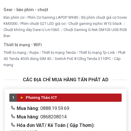
Gear - bàn phím - chuột
Bàn phím cơ
Phím Cơ Gaming LAPOP WK85
Bộ phím chuột giả cơ Sorex
KM3000
Phím chuột G21 LED giả cơ
Chuột gaming inphic W1S black
Chuột không dây Dare-U Lm106G
Chuột Gaming G-Net GM103 USB RGB
Đen
Thiết bị mạng - WiFi
Thiết bị mạng
Ruijie
Thiết bị mạng Tenda
Thiết bị mạng Tp-Link
Phát
4G Tenda 4G05 dùng SIM 4G
Switch PoE 8 Cổng Tenda S110PC
Cáp
mạng
CÁC ĐỊA CHỈ MUA HÀNG TẤN PHÁT AD
1
Phương Thảo ICT
Mua hàng:
0888.19.59.69
Mua hàng:
0868208014
Hóa đơn VAT/ Kế Toán ( Gặp Thơm):