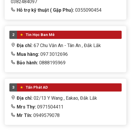
0382484097
Hỗ trợ kỹ thuật ( Gặp Phu):
0355090454
2
Tin Học Ban Mê
Địa chỉ:
67 Chu Văn An - Tân An , Đắk Lắk
Mua hàng:
097 3012696
Bảo hành:
0888195969
3
Tấn Phát AD
Địa chỉ:
02/13 Y Wang , Eakao, Đắk Lắk
Mrs Thy:
0971504411
Mr Tín:
0949579078