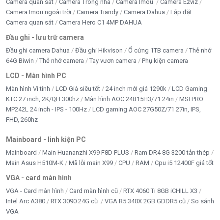
🌐
Website
:
https://tanphatad.com
Camera quan sát
Camera Trong nhà
Camera Imou
Camera Ezviz
Camera Imou ngoài trời
Camera Tiandy
Camera Dahua
Lắp đặt
Camera quan sát
Camera Hero C1 4MP DAHUA
Đầu ghi - lưu trữ camera
Đầu ghi camera Dahua
Đầu ghi Hikvison
Ổ cứng 1TB camera
Thẻ nhớ
64G Biwin
Thẻ nhớ camera
Tay vươn camera
Phụ kiện camera
5/5 - (10 bình chọn)
LCD - Màn hình PC
Màn hình Vi tính
LCD Giá siêu tốt
24 inch mới giá 1290k
LCD Gaming
Bấm 5 sao để ủng hộ shop
KTC 27 inch, 2K/QH 300hz
Màn hình AOC 24B15H3/71 24in
MSI PRO
MP242L 24 inch - IPS - 100Hz
LCD gaming AOC 27G50Z/71 27in, IPS,
FHD, 260hz
Thông số kỹ thuật
Mainboard - linh kiện PC
Mainboard
Main Huananzhi X99 F8D PLUS
Ram DR4 8G 3200 tản thép
Model
UNV IPC-S3E-M3
Main Asus H510M-K
Mã lỗi main X99
CPU
RAM
Cpu i5 12400F giá tốt
VGA - card màn hình
Độ phân giải
3.0MP (2304x1296)
VGA - Card màn hình
Card màn hình cũ
RTX 4060 Ti 8GB iCHILL X3
Intel Arc A380
RTX 3090 24G cũ
VGA R5 340X 2GB GDDR5 cũ
So sánh
Góc quay
Ngang 360°, Dọc 90°
VGA