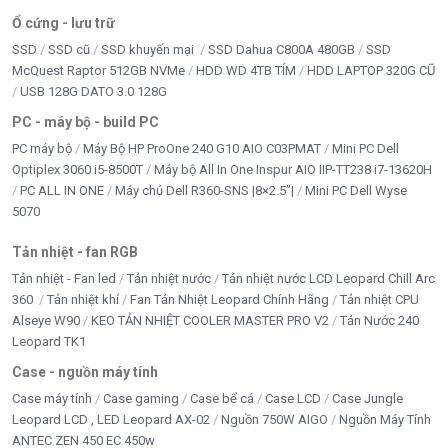
Kết nối
WiFi (IEEE802.11b/g/n)
Ổ cứng - lưu trữ
SSD
SSD cũ
SSD khuyến mại
SSD Dahua C800A 480GB
SSD
Tính năng đặc
Đàm thoại hai chiều, phát hiện chuyển
McQuest Raptor 512GB NVMe
HDD WD 4TB TÍM
HDD LAPTOP 320G CŨ
biệt
động
USB 128G DATO 3.0 128G
Tầm nhìn ban
PC - máy bộ - build PC
Hồng ngoại tự động – lên đến 10m
đêm
PC máy bộ
Máy Bộ HP ProOne 240 G10 AIO C03PMAT
Mini PC Dell
Optiplex 3060 i5-8500T
Máy bộ All In One Inspur AIO IIP-TT238 i7-13620H
Lưu trữ
Hỗ trợ thẻ nhớ microSD
PC ALL IN ONE
Máy chủ Dell R360-SNS |8×2.5”|
Mini PC Dell Wyse
5070
Tương thích
ONVIF, Cloud Storage, App điện thoại
Tản nhiệt - fan RGB
Tản nhiệt - Fan led
Tản nhiệt nước
Tản nhiệt nước LCD Leopard Chill Arc
Treo trần hoặc để bàn, cắm điện liên
Cài đặt
tục
360
Tản nhiệt khí
Fan Tản Nhiệt Leopard Chính Hãng
Tản nhiệt CPU
Alseye W90
KEO TẢN NHIỆT COOLER MASTER PRO V2
Tản Nước 240
Xuất xứ
Leopard TK1
Trung Quốc
Case - nguồn máy tính
Case máy tính
Case gaming
Case bể cá
Case LCD
Case Jungle
Leopard LCD , LED Leopard AX-02
Nguồn 750W AIGO
Nguồn Máy Tính
ANTEC ZEN 450 EC 450w