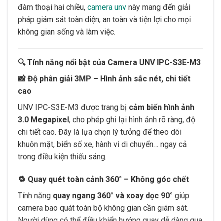
đàm thoại hai chiều,
camera unv
này mang đến giải
pháp giám sát toàn diện, an toàn và tiện lợi cho mọi
không gian sống và làm việc.
🔍
Tính năng nổi bật của Camera UNV IPC-S3E-M3
📸
Độ phân giải 3MP – Hình ảnh sắc nét, chi tiết
cao
UNV IPC-S3E-M3 được trang bị
cảm biến hình ảnh
3.0 Megapixel
, cho phép ghi lại hình ảnh rõ ràng, độ
chi tiết cao. Đây là lựa chọn lý tưởng để theo dõi
khuôn mặt, biển số xe, hành vi di chuyển… ngay cả
trong điều kiện thiếu sáng.
🔁
Quay quét toàn cảnh 360° – Không góc chết
Tính năng
quay ngang 360° và xoay dọc 90°
giúp
camera bao quát toàn bộ không gian cần giám sát.
Người dùng có thể điều khiển hướng quay dễ dàng qua