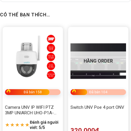
Giao tiếp 2 chiều
CÓ THỂ BẠN THÍCH…
Quản lý nhiều camera cùng lúc
HÀNG ORDER
Đã bán 158
Đã bán 104
Camera UNV IP WIFI PTZ
Switch UNV Poe 4 port ONV
3MP UNIARCH UHO-P1A-
M3F4D
Đánh giá người
★★★★★
viết: 5/5
320.000
₫