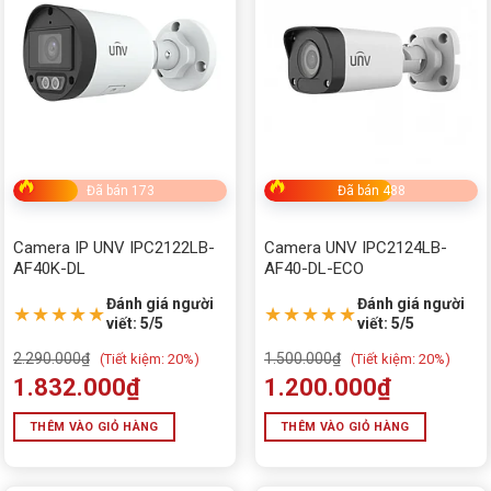
Đã bán 173
Đã bán 488
Camera IP UNV IPC2122LB-
Camera UNV IPC2124LB-
AF40K-DL
AF40-DL-ECO
Đánh giá người
Đánh giá người
★★★★★
★★★★★
viết: 5/5
viết: 5/5
2.290.000
₫
1.500.000
₫
(
Tiết kiệm:
20%)
(
Tiết kiệm:
20%)
1.832.000
₫
1.200.000
₫
THÊM VÀO GIỎ HÀNG
THÊM VÀO GIỎ HÀNG