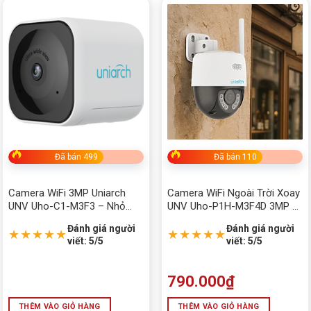
Camera Tiandy
Camera UNV
CARD MÀN HÌNH MỚI - CŨ
CASE - NGUỒN MỚI
chi phí thi công
CPU - BỘ XỬ LÝ
Đã bán 499
Đã bán 110
DÂY CÁP - CHUYỂN ĐỔI
Camera WiFi 3MP Uniarch
Camera WiFi Ngoài Trời Xoay
UNV Uho-C1-M3F3 – Nhỏ
UNV Uho-P1H-M3F4D 3MP –
DÂY MẠNG
gọn, đàm thoại 2 chiều, phát
Quan Sát Rộng, Đàm Thoại 2
Đánh giá người
Đánh giá người
hiện người & thú cưng
Chiều, Chống Nước IP66
★★★★★
★★★★★
Di chuyển
viết: 5/5
viết: 5/5
DỊCH VỤ SỬA CHỮA
790.000
₫
ĐỒ CHƠI ĐỘC - LẠ
THÊM VÀO GIỎ HÀNG
THÊM VÀO GIỎ HÀNG