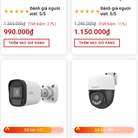
Hiện Người, Mic Tích Hợp,
Ngoại 30m, Phát Hiện Người
Đánh giá người
Đánh giá người
Smart IR 30m
Chính Xác, Hỗ Trợ PoE
★★★★★
★★★★★
viết: 5/5
viết: 5/5
1.350.000
₫
1.295.000
₫
(
Tiết kiệm:
27%)
(
Tiết kiệm:
11%)
990.000
₫
1.150.000
₫
THÊM VÀO GIỎ HÀNG
THÊM VÀO GIỎ HÀNG
Đã bán 127
Đã bán 450