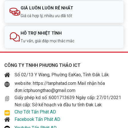
GIÁ LUÔN LUÔN RẺ NHẤT
Giá cả hợp lý, nhiều ưu đãi tốt
HỖ TRỢ NHIỆT TÌNH
Tư vấn, giải đáp mọi thắc mắc
CÔNG TY TNHH PHƯƠNG THẢO ICT
Số 02/13 Y Wang, Phường EaKao, Tỉnh Đắk Lắk
website: https://tanphatad.com Mail nhận hóa
đơn:ictphuongthao@gmail.com
Giấy phép kd số :6001713639 Ngày cấp: 27/01/2021
Nơi cấp: Sở kế hoạch và đầu tư tỉnh Đak Lak
Chợ Tốt Tấn Phát AD
Facebook Tấn Phát AD
Youtube Tấn Phát AD