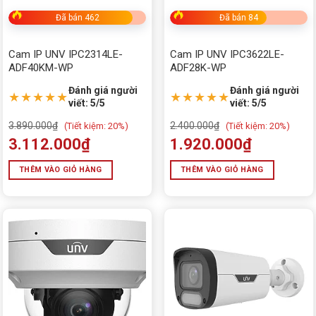
Đã bán 462
Đã bán 84
Cam IP UNV IPC2314LE-
Cam IP UNV IPC3622LE-
ADF40KM-WP
ADF28K-WP
Đánh giá người
Đánh giá người
★★★★★
★★★★★
viết: 5/5
viết: 5/5
3.890.000
₫
2.400.000
₫
(
Tiết kiệm:
20%)
(
Tiết kiệm:
20%)
3.112.000
₫
1.920.000
₫
THÊM VÀO GIỎ HÀNG
THÊM VÀO GIỎ HÀNG