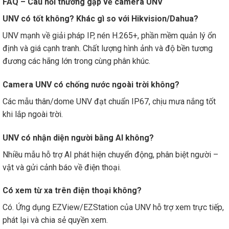
FAQ – Câu hỏi thường gặp về camera UNV
UNV có tốt không? Khác gì so với Hikvision/Dahua?
UNV mạnh về giải pháp IP, nén H.265+, phần mềm quản lý ổn
định và giá cạnh tranh. Chất lượng hình ảnh và độ bền tương
đương các hãng lớn trong cùng phân khúc.
Camera UNV có chống nước ngoài trời không?
Các mẫu thân/dome UNV đạt chuẩn IP67, chịu mưa nắng tốt
khi lắp ngoài trời.
UNV có nhận diện người bằng AI không?
Nhiều mẫu hỗ trợ AI phát hiện chuyển động, phân biệt người –
vật và gửi cảnh báo về điện thoại.
Có xem từ xa trên điện thoại không?
Có. Ứng dụng EZView/EZStation của UNV hỗ trợ xem trực tiếp,
phát lại và chia sẻ quyền xem.