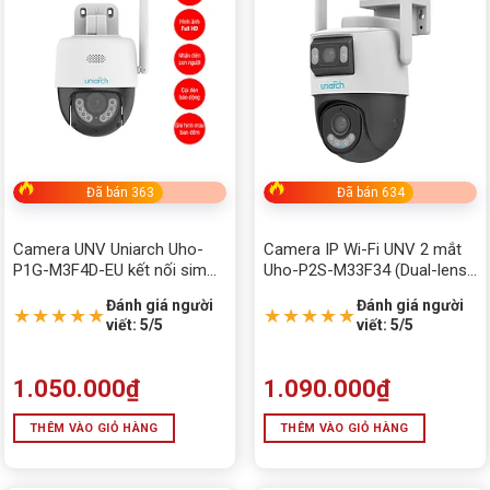
Price:
0₫
—
9,940,000₫
Danh mục sản phẩm
Chưa phân loại
ĐIỆN THOẠI - LINH KIỆN
ALL IN ONE
Đã bán 363
Đã bán 634
BÀN GHẾ GAMING
Camera UNV Uniarch Uho-
Camera IP Wi-Fi UNV 2 mắt
P1G-M3F4D-EU kết nối sim
Uho-P2S-M33F34 (Dual-lens)
BÀN PHÍM - CHUỘT
4G – lính hoạt lắp đặt
Trang bị đèn LED & hồng
Đánh giá người
Đánh giá người
ngoại 30m, nhận diện người
★★★★★
★★★★★
bếp
viết: 5/5
viết: 5/5
Camera EZVIZ chính hãng, giá rẻ, miễn phí lắp đặt
1.050.000
₫
1.090.000
₫
camera imou
THÊM VÀO GIỎ HÀNG
THÊM VÀO GIỎ HÀNG
Camera quan sát