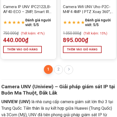
Camera IP UNV IPC2122LB-
Camera Wifi UNV Uho-P2C-
AF40-ECO – 2MP, Smart IR
M4F4 4MP | PTZ Xoay 360°,
30m, Hỗ Trợ PoE, Phát Hiện
Màu Ngày Đêm, Cảnh Báo
Đánh giá người
Đánh giá người
Cơ Thể Người
Thông Minh
★★★★★
★★★★★
viết: 5/5
viết: 5/5
750.000
₫
1.050.000
₫
(
Tiết kiệm:
41%)
(
Tiết kiệm:
15%)
440.000
₫
895.000
₫
THÊM VÀO GIỎ HÀNG
THÊM VÀO GIỎ HÀNG
1
2
Camera UNV (Uniview) – Giải pháp giám sát IP tại
Buôn Ma Thuột, Đắk Lắk
UNIVIEW (UNV)
là nhà cung cấp camera giám sát lớn thứ 3 tại
Trung Quốc. Tiền thân là sự kết hợp giữa Huawei (Trung Quốc)
và 3Com (Mỹ), UNV đã tiên phong giải pháp giám sát IP từ