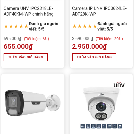
Camera UNV IPC2318LE-
Camera IP UNV IPC3624LE-
ADF40KM-WP chính hãng
ADF28K-WP
Đánh giá người
Đánh giá người
★★★★★
★★★★★
viết: 5/5
viết: 5/5
695.000
₫
3.690.000
₫
(
Tiết kiệm:
6%)
(
Tiết kiệm:
20%)
655.000
₫
2.950.000
₫
THÊM VÀO GIỎ HÀNG
THÊM VÀO GIỎ HÀNG