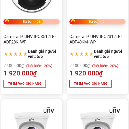
Đã bán 453
Đã bán 404
Camera IP UNV IPC3512LE-
Camera IP UNV IPC2312LE-
ADF28K-WP
ADF40KM-WP
Đánh giá người
Đánh giá người
★★★★★
★★★★★
viết: 5/5
viết: 5/5
2.400.000
₫
2.400.000
₫
(
Tiết kiệm:
20%)
(
Tiết kiệm:
20%)
1.920.000
₫
1.920.000
₫
THÊM VÀO GIỎ HÀNG
THÊM VÀO GIỎ HÀNG