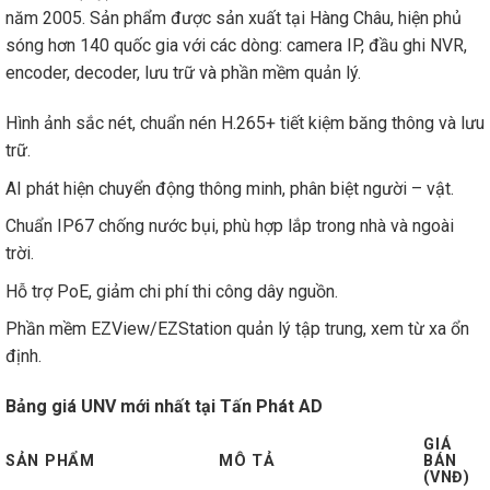
năm 2005. Sản phẩm được sản xuất tại Hàng Châu, hiện phủ
sóng hơn 140 quốc gia với các dòng: camera IP, đầu ghi NVR,
encoder, decoder, lưu trữ và phần mềm quản lý.
Hình ảnh sắc nét, chuẩn nén H.265+ tiết kiệm băng thông và lưu
trữ.
AI phát hiện chuyển động thông minh, phân biệt người – vật.
Chuẩn IP67 chống nước bụi, phù hợp lắp trong nhà và ngoài
trời.
Hỗ trợ PoE, giảm chi phí thi công dây nguồn.
Phần mềm EZView/EZStation quản lý tập trung, xem từ xa ổn
định.
Bảng giá UNV mới nhất tại Tấn Phát AD
GIÁ
SẢN PHẨM
MÔ TẢ
BÁN
(VNĐ)