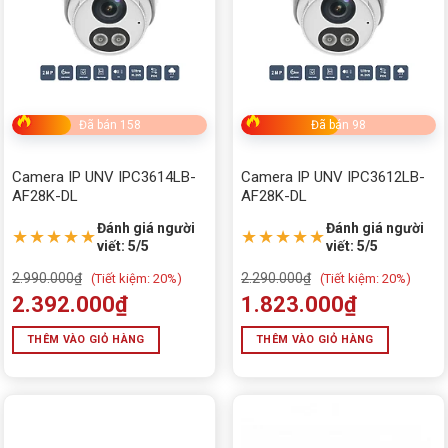
Đã bán 158
Đã bán 98
Camera IP UNV IPC3614LB-
Camera IP UNV IPC3612LB-
AF28K-DL
AF28K-DL
Đánh giá người
Đánh giá người
★★★★★
★★★★★
viết: 5/5
viết: 5/5
2.990.000
₫
2.290.000
₫
(
Tiết kiệm:
20%)
(
Tiết kiệm:
20%)
2.392.000
₫
1.823.000
₫
THÊM VÀO GIỎ HÀNG
THÊM VÀO GIỎ HÀNG