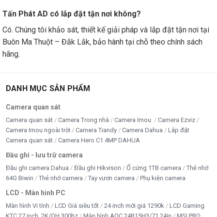
Tấn Phát AD có lắp đặt tận nơi không?
Có. Chúng tôi khảo sát, thiết kế giải pháp và lắp đặt tận nơi tại
Buôn Ma Thuột – Đắk Lắk, bảo hành tại chỗ theo chính sách
hãng.
DANH MỤC SẢN PHẨM
Camera quan sát
Camera quan sát
Camera Trong nhà
Camera Imou
Camera Ezviz
Camera Imou ngoài trời
Camera Tiandy
Camera Dahua
Lắp đặt
Camera quan sát
Camera Hero C1 4MP DAHUA
Đầu ghi - lưu trữ camera
Đầu ghi camera Dahua
Đầu ghi Hikvison
Ổ cứng 1TB camera
Thẻ nhớ
64G Biwin
Thẻ nhớ camera
Tay vươn camera
Phụ kiện camera
LCD - Màn hình PC
Màn hình Vi tính
LCD Giá siêu tốt
24 inch mới giá 1290k
LCD Gaming
KTC 27 inch, 2K/QH 300hz
Màn hình AOC 24B15H3/71 24in
MSI PRO