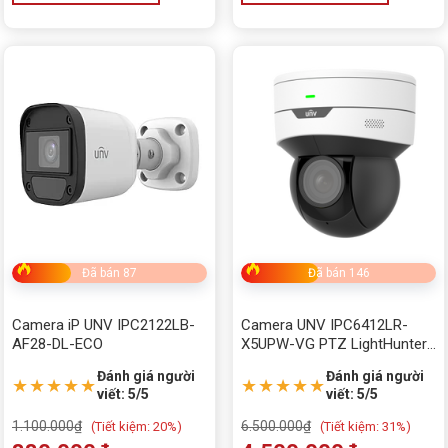
Đã bán 87
Đã bán 146
Camera iP UNV IPC2122LB-
Camera UNV IPC6412LR-
AF28-DL-ECO
X5UPW-VG PTZ LightHunter
Zoom quang 5X
Đánh giá người
Đánh giá người
★★★★★
★★★★★
viết: 5/5
viết: 5/5
1.100.000
₫
6.500.000
₫
(
Tiết kiệm:
20%)
(
Tiết kiệm:
31%)