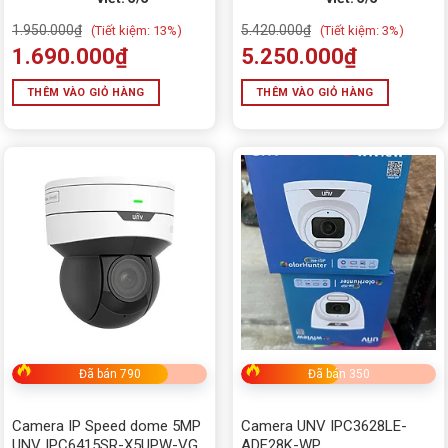
THIẾT BỊ LƯU TRỮ
1.950.000
₫
5.420.000
₫
(
Tiết kiệm:
13%)
(
Tiết kiệm:
3%)
1.690.000
₫
5.250.000
₫
THIẾT BỊ MẠNG - WIFI
Thiết bị thông minh
THÊM VÀO GIỎ HÀNG
THÊM VÀO GIỎ HÀNG
Thiết bị văn phòng
tivi
TRANG PHỤC
TRÒ CHƠI TRẺ EM
WEB CAM
Win + Office
Đã bán 790
Đã bán 350
Camera IP Speed dome 5MP
Camera UNV IPC3628LE-
UNV IPC6415SR-X5UPW-VG
ADF28K-WP