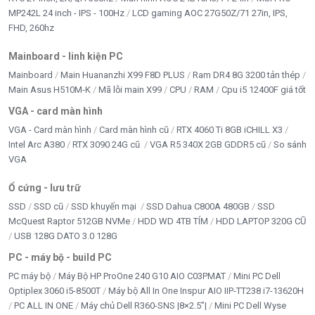
MP242L 24 inch - IPS - 100Hz
LCD gaming AOC 27G50Z/71 27in, IPS,
FHD, 260hz
Mainboard - linh kiện PC
Mainboard
Main Huananzhi X99 F8D PLUS
Ram DR4 8G 3200 tản thép
Main Asus H510M-K
Mã lỗi main X99
CPU
RAM
Cpu i5 12400F giá tốt
VGA - card màn hình
VGA - Card màn hình
Card màn hình cũ
RTX 4060 Ti 8GB iCHILL X3
Intel Arc A380
RTX 3090 24G cũ
VGA R5 340X 2GB GDDR5 cũ
So sánh
VGA
Ổ cứng - lưu trữ
SSD
SSD cũ
SSD khuyến mại
SSD Dahua C800A 480GB
SSD
McQuest Raptor 512GB NVMe
HDD WD 4TB TÍM
HDD LAPTOP 320G CŨ
USB 128G DATO 3.0 128G
PC - máy bộ - build PC
PC máy bộ
Máy Bộ HP ProOne 240 G10 AIO C03PMAT
Mini PC Dell
Optiplex 3060 i5-8500T
Máy bộ All In One Inspur AIO IIP-TT238 i7-13620H
PC ALL IN ONE
Máy chủ Dell R360-SNS |8×2.5”|
Mini PC Dell Wyse