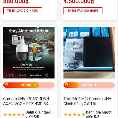
880.000
₫
4.500.000
₫
THÊM VÀO GIỎ HÀNG
THÊM VÀO GIỎ HÀNG
Đã bán 368
Đã bán 61
Camera UNV IPC6314LWH-
Trọn Bộ 2 Mắt Camera UNV
AX5C-VG2 – PTZ 4MP 5X
Chính hãng Giá Tốt
Màu Đêm Wise-ISP, Đèn
Đánh giá người
Đánh giá người
Cảnh Báo Trung Tâm
★★★★★
★★★★★
viết: 5/5
viết: 5/5