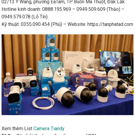
02/13 Y Wang, phường EaTam, TP. Buôn Ma Thuột, Đắk Lắk
Hotline kinh doanh: 0888.195.969 – 0949.509.609 (Thảo) –
0949.579.078 (Lỗ Tín)
Kỹ thuật: 0355.090.454 (Phú) – Website: https://tanphatad.com
Xem thêm List
Camera Tiandy