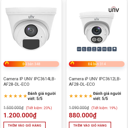
Đã bán 348
Đã bán 314
Camera IP UNV IPC3614LB-
Camera iP UNV IPC3612LB-
AF28-DL-ECO
AF28-DL-ECO
Đánh giá người
Đánh giá người
★★★★★
★★★★★
viết: 5/5
viết: 5/5
1.500.000
₫
1.090.000
₫
(
Tiết kiệm:
20%)
(
Tiết kiệm:
19%)
1.200.000
₫
880.000
₫
THÊM VÀO GIỎ HÀNG
THÊM VÀO GIỎ HÀNG