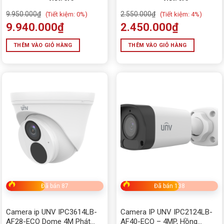
9.950.000
₫
2.550.000
₫
(
Tiết kiệm:
0%)
(
Tiết kiệm:
4%)
9.940.000
₫
2.450.000
₫
THÊM VÀO GIỎ HÀNG
THÊM VÀO GIỎ HÀNG
Đã bán 87
Đã bán 138
Camera ip UNV IPC3614LB-
Camera IP UNV IPC2124LB-
AF28-ECO Dome 4M Phát
AF40-ECO – 4MP, Hồng