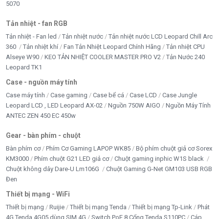
5070
Tản nhiệt - fan RGB
Tản nhiệt - Fan led
Tản nhiệt nước
Tản nhiệt nước LCD Leopard Chill Arc
360
Tản nhiệt khí
Fan Tản Nhiệt Leopard Chính Hãng
Tản nhiệt CPU
Alseye W90
KEO TẢN NHIỆT COOLER MASTER PRO V2
Tản Nước 240
Leopard TK1
Case - nguồn máy tính
Case máy tính
Case gaming
Case bể cá
Case LCD
Case Jungle
Leopard LCD , LED Leopard AX-02
Nguồn 750W AIGO
Nguồn Máy Tính
ANTEC ZEN 450 EC 450w
Gear - bàn phím - chuột
Bàn phím cơ
Phím Cơ Gaming LAPOP WK85
Bộ phím chuột giả cơ Sorex
KM3000
Phím chuột G21 LED giả cơ
Chuột gaming inphic W1S black
Chuột không dây Dare-U Lm106G
Chuột Gaming G-Net GM103 USB RGB
Đen
Thiết bị mạng - WiFi
Thiết bị mạng
Ruijie
Thiết bị mạng Tenda
Thiết bị mạng Tp-Link
Phát
4G Tenda 4G05 dùng SIM 4G
Switch PoE 8 Cổng Tenda S110PC
Cáp