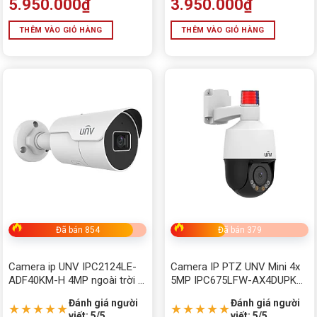
5.950.000
₫
3.950.000
₫
Movespeed
THÊM VÀO GIỎ HÀNG
THÊM VÀO GIỎ HÀNG
Năng Lượng Mặt Trời
NET GAME
Nguồn PC giá tốt
Nhà Thông Minh
PHỤ KIỆN
RAM MÁY TÍNH
Sạc dự phòng- củ sạc - dây sạc
Đã bán 854
Đã bán 379
SẠC LAPTOP - ADAPTER LCD
Camera ip UNV IPC2124LE-
Camera IP PTZ UNV Mini 4x
Seagate
ADF40KM-H 4MP ngoài trời –
5MP IPC675LFW-AX4DUPKC-
Hồng ngoại 50m, PoE, IP67
VG
TẢN NHIỆT - FAN - LED
Đánh giá người
Đánh giá người
★★★★★
★★★★★
viết: 5/5
viết: 5/5