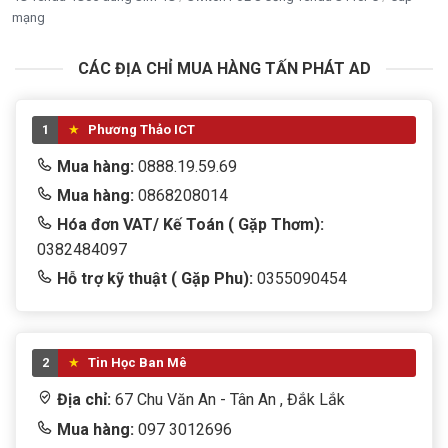
mạng
CÁC ĐỊA CHỈ MUA HÀNG TẤN PHÁT AD
1
Phương Thảo ICT
Mua hàng:
0888.19.59.69
Mua hàng:
0868208014
Hóa đơn VAT/ Kế Toán ( Gặp Thơm):
0382484097
Hỗ trợ kỹ thuật ( Gặp Phu):
0355090454
2
Tin Học Ban Mê
Địa chỉ:
67 Chu Văn An - Tân An , Đắk Lắk
Mua hàng:
097 3012696