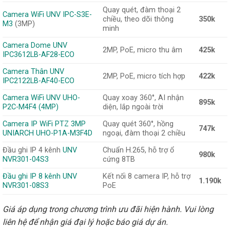
Quay quét, đàm thoại 2
Camera WiFi UNV IPC-S3E-
chiều, theo dõi thông
350k
M3
(3MP)
minh
Camera Dome UNV
2MP, PoE, micro thu âm
425k
IPC3612LB-AF28-ECO
Camera Thân UNV
2MP, PoE, micro tích hợp
422k
IPC2122LB-AF40-ECO
Camera WiFi UNV UHO-
Quay xoay 360°, AI nhận
895k
P2C-M4F4 (4MP)
diện, lắp ngoài trời
Camera IP WiFi PTZ 3MP
Quay quét 360°, hồng
747k
UNIARCH UHO-P1A-M3F4D
ngoại, đàm thoại 2 chiều
Đầu ghi IP 4 kênh
UNV
Chuẩn H.265, hỗ trợ ổ
980k
NVR301-04S3
cứng 8TB
Đầu ghi IP 8 kênh UNV
Kết nối 8 camera IP, hỗ trợ
1.190k
NVR301-08S3
PoE
Giá áp dụng trong chương trình ưu đãi hiện hành. Vui lòng
liên hệ để nhận giá đại lý hoặc báo giá dự án.