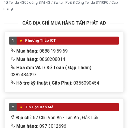
4G Tenda 4G05 dùng SIM 4G
Switch PoE 8 Cổng Tenda S110PC
Cáp
mạng
CÁC ĐỊA CHỈ MUA HÀNG TẤN PHÁT AD
1
Phương Thảo ICT
Mua hàng:
0888.19.59.69
Mua hàng:
0868208014
Hóa đơn VAT/ Kế Toán ( Gặp Thơm):
0382484097
Camera Wifi UNV Uho-P2C-M4F4 4MP — Sẵn hàng tại
Hỗ trợ kỹ thuật ( Gặp Phu):
0355090454
Tấn Phát AD 02/13 Y wang
5/5 - (3 bình chọn)
2
Tin Học Ban Mê
Bấm 5 sao để ủng hộ shop
Địa chỉ:
67 Chu Văn An - Tân An , Đắk Lắk
Mua hàng:
097 3012696