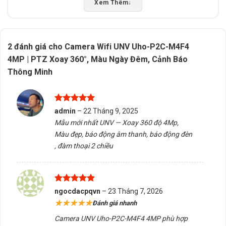
Xem Thêm
↓
2 đánh giá cho
Camera Wifi UNV Uho-P2C-M4F4
4MP | PTZ Xoay 360°, Màu Ngày Đêm, Cảnh Báo
Thông Minh
Được xếp
admin
–
22 Tháng 9, 2025
hạng
5
5
Mẫu mới nhất UNV — Xoay 360 độ 4Mp,
sao
Màu đẹp, báo động âm thanh, báo động đèn
, đàm thoại 2 chiều
🛡️ Cảnh báo chủ động – Tăng cường an
ninh
Được xếp
ngocdacpqvn
–
23 Tháng 7, 2026
hạng
5
5
★★★★★
Đánh giá nhanh
sao
Hỗ trợ
cảnh báo âm thanh + ánh sáng
, phát hiện
Camera UNV Uho-P2C-M4F4 4MP phù hợp
chuyển động hoặc âm thanh lạ.