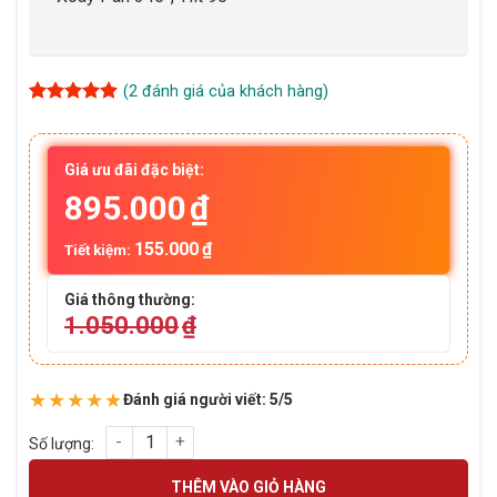
(
2
đánh giá của khách hàng)
5
2
trên 5
dựa trên
đánh giá
Giá ưu đãi đặc biệt:
895.000
₫
155.000
₫
Tiết kiệm:
Giá thông thường:
1.050.000
₫
★★★★★
Đánh giá người viết: 5/5
Camera Wifi UNV Uho-P2C-M4F4 4MP | PTZ Xoay 360°, Màu 
THÊM VÀO GIỎ HÀNG