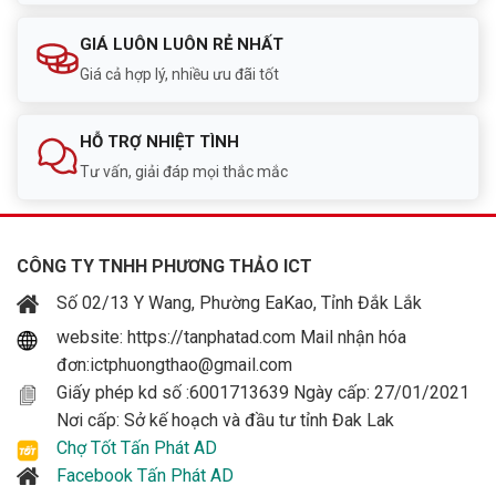
Chuẩn bảo vệ
IP66, dùng ngoài trời
GIÁ LUÔN LUÔN RẺ NHẤT
Giá cả hợp lý, nhiều ưu đãi tốt
Cảnh báo
Âm thanh + ánh sáng chủ động
App hỗ trợ
Uniarch Client, Uniarch App
HỖ TRỢ NHIỆT TÌNH
Tư vấn, giải đáp mọi thắc mắc
Nguồn
DC 12V ±25%, max 6.5W
Nhiệt độ hoạt
-30°C đến 60°C
động
CÔNG TY TNHH PHƯƠNG THẢO ICT
Xuất xứ
Trung Quốc
Số 02/13 Y Wang, Phường EaKao, Tỉnh Đắk Lắk
website: https://tanphatad.com Mail nhận hóa
đơn:ictphuongthao@gmail.com
Giấy phép kd số :6001713639 Ngày cấp: 27/01/2021
Nơi cấp: Sở kế hoạch và đầu tư tỉnh Đak Lak
Chợ Tốt Tấn Phát AD
Facebook Tấn Phát AD