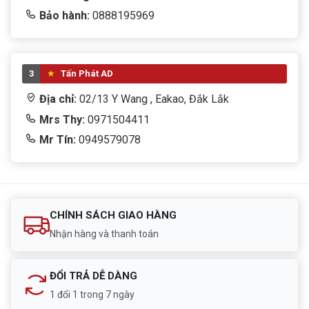
Thông số kỹ thuật
Bảo hành:
0888195969
Thuộc tính
Thông tin
3
Tấn Phát AD
Độ phân giải
4MP (2560x1440), 25fps
Địa chỉ:
02/13 Y Wang , Eakao, Đắk Lắk
Mrs Thy:
0971504411
Cảm biến
1/2.9” CMOS, F1.0
Mr Tín:
0949579078
Hình ảnh ban
Full Color, đèn ấm 30m
đêm
Kết nối
WiFi 2.4GHz + LAN RJ45
CHÍNH SÁCH GIAO HÀNG
Xoay
Pan 345°, Tilt 90°
Nhận hàng và thanh toán
Đàm thoại
Hai chiều, mic + loa
ĐỔI TRẢ DỄ DÀNG
Lưu trữ
MicroSD 512GB
1 đổi 1 trong 7 ngày