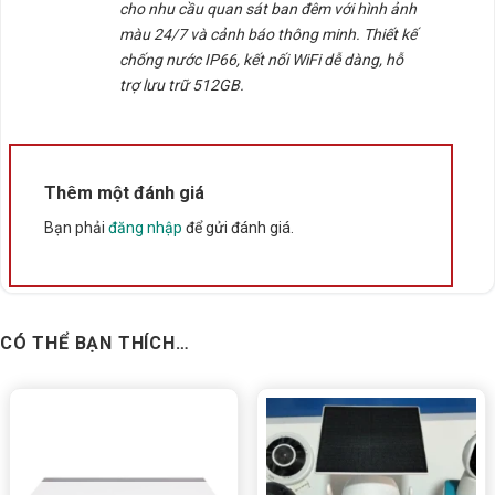
cho nhu cầu quan sát ban đêm với hình ảnh
màu 24/7 và cảnh báo thông minh. Thiết kế
Có thể
tùy chỉnh âm lượng, ánh sáng cảnh báo
qua
chống nước IP66, kết nối WiFi dễ dàng, hỗ
app. Xem thêm mã 360 trong nhà 3m 2k :
Camera WIFI
trợ lưu trữ 512GB.
UNV IPC-S3E-M3
🗣️ Đàm thoại hai chiều – Giao tiếp từ xa
Thêm một đánh giá
Mic + Loa tích hợp
, âm thanh rõ ràng, không bị nhiễu.
Bạn phải
đăng nhập
để gửi đánh giá.
Hỗ trợ ghi âm, phát lời nhắc hoặc cảnh báo qua điện
thoại từ bất kỳ đâu.
CÓ THỂ BẠN THÍCH…
📡 Kết nối WiFi 2.4GHz – Dễ lắp đặt, không
cần dây
Tích hợp
Wi-Fi IEEE802.11b/g/n/ax
, đảm bảo kết nối
ổn định.
Cài đặt dễ dàng bằng ứng dụng
Uniarch App
, không