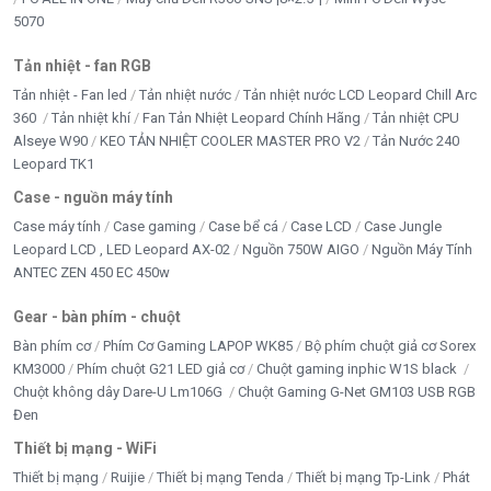
5070
Camera 4MP có đàm thoại hai chiều
Tản nhiệt - fan RGB
Camera ban đêm có màu UNV Full Color
Tản nhiệt - Fan led
Tản nhiệt nước
Tản nhiệt nước LCD Leopard Chill Arc
360
Tản nhiệt khí
Fan Tản Nhiệt Leopard Chính Hãng
Tản nhiệt CPU
Camera cảnh báo ánh sáng và âm thanh
Alseye W90
KEO TẢN NHIỆT COOLER MASTER PRO V2
Tản Nước 240
Leopard TK1
Camera IP ngoài trời kết nối WiFi
Case - nguồn máy tính
Case máy tính
Case gaming
Case bể cá
Case LCD
Case Jungle
Leopard LCD , LED Leopard AX-02
Nguồn 750W AIGO
Nguồn Máy Tính
ANTEC ZEN 450 EC 450w
Gear - bàn phím - chuột
Bàn phím cơ
Phím Cơ Gaming LAPOP WK85
Bộ phím chuột giả cơ Sorex
KM3000
Phím chuột G21 LED giả cơ
Chuột gaming inphic W1S black
Chuột không dây Dare-U Lm106G
Chuột Gaming G-Net GM103 USB RGB
Đen
Thiết bị mạng - WiFi
Thiết bị mạng
Ruijie
Thiết bị mạng Tenda
Thiết bị mạng Tp-Link
Phát