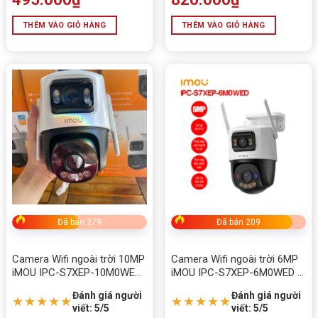
Độ phân giải
4MP (2560×1440), 25fps
THÊM VÀO GIỎ HÀNG
THÊM VÀO GIỎ HÀNG
Cảm biến
1/2.9” CMOS, F1.0
Hình ảnh ban đêm
Full Color, đèn ấm 30m
Kết nối
WiFi 2.4GHz + LAN RJ45
Xoay
Pan 345°, Tilt 90°
Đàm thoại
Hai chiều, mic + loa
Lưu trữ
MicroSD 512GB
Chuẩn bảo vệ
IP66, dùng ngoài trời
Cảnh báo
Âm thanh + ánh sáng chủ động
App hỗ trợ
Uniarch Client, Uniarch App
Đã bán 279
Đã bán 209
Nguồn
DC 12V ±25%, max 6.5W
Camera Wifi ngoài trời 10MP
Camera Wifi ngoài trời 6MP
Nhiệt độ hoạt động
-30°C đến 60°C
iMOU IPC-S7XEP-10M0WED
iMOU IPC-S7XEP-6M0WED [2
[2 ống kính, quay quét]
ống kính, quay quét]
Đánh giá người
Đánh giá người
★★★★★
★★★★★
viết: 5/5
viết: 5/5