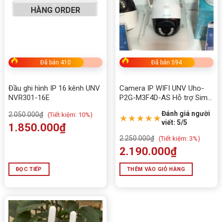
cần kỹ thuật phức tạp.
HÀNG ORDER
Hỗ trợ RJ45 nếu cần dùng mạng LAN cố định.
Đã bán 410
Đã bán 594
Đầu ghi hình IP 16 kênh UNV
Camera IP WIFI UNV Uho-
NVR301-16E
P2G-M3F4D-AS Hỗ trợ Sim
4G
Đánh giá người
2.050.000
₫
(
Tiết kiệm:
10%)
★★★★★
viết: 5/5
1.850.000
₫
2.250.000
₫
(
Tiết kiệm:
3%)
2.190.000
₫
ĐỌC TIẾP
THÊM VÀO GIỎ HÀNG