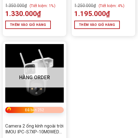
🛒 Mua Camera Wifi UNV Uho-P2C-M4F4
1.350.000
₫
1.250.000
₫
(
Tiết kiệm:
1%)
(
Tiết kiệm:
4%)
4MP 4MPChính Hãng tại Tấn Phát AD
1.330.000
₫
1.195.000
₫
Chúng tôi phân phối chính hãng dòng camera
UNV –
THÊM VÀO GIỎ HÀNG
THÊM VÀO GIỎ HÀNG
Uniarch
, đảm bảo chất lượng, bảo hành 2 năm, hỗ trợ
lắp đặt tận nơi tại Đắk Lắk và các tỉnh lân cận.
📌
Liên hệ ngay:
0949 579 078
🌐
Website:
tanphatad.com
HÀNG ORDER
Đã bán 252
Camera 2 ống kính ngoài trời
IMOU IPC-S7XP-10M0WED
5MP+5MP, hồng ngoại 30m,