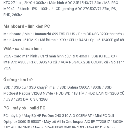
KTC 27 inch, 2K/QH 300hz
Màn hình AOC 24B15H3/71 24in
MSI PRO
MP242L 24 inch - IPS - 100Hz
LCD gaming AOC 27G50Z/71 27in, IPS,
FHD, 260hz
Mainboard - linh kiện PC
Mainboard
Main Huananzhi X99 F8D PLUS
Ram DR4 8G 3200 tản thép
Main Asus H510M-K
Mã lỗi main X99
CPU
RAM
Cpu i5 12400F giá tốt
VGA - card màn hình
VGA - Card màn hình
Card màn hình cũ
RTX 4060 Ti 8GB iCHILL X3
Intel Arc A380
RTX 3090 24G cũ
VGA R5 340X 2GB GDDR5 cũ
So sánh
VGA
Ổ cứng - lưu trữ
SSD
SSD cũ
SSD khuyến mại
SSD Dahua C800A 480GB
SSD
McQuest Raptor 512GB NVMe
HDD WD 4TB TÍM
HDD LAPTOP 320G CŨ
USB 128G DATO 3.0 128G
PC - máy bộ - build PC
🏷️Camera Wifi UNV Uho-P2C-M4F4 4MP 4MP đáp
ứng các nhu cầu:
PC máy bộ
Máy Bộ HP ProOne 240 G10 AIO C03PMAT
Mini PC Dell
Optiplex 3060 i5-8500T
Máy bộ All In One Inspur AIO IIP-TT238 i7-13620H
Camera wifi xoay 360 độ UNV
PC ALL IN ONE
Máy chủ Dell R360-SNS |8×2.5”|
Mini PC Dell Wyse