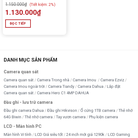
1.150.000
₫
(
Tiết kiệm:
2%)
cảnh báo chủ động còi và
đèn
1.130.000
₫
ĐỌC TIẾP
DANH MỤC SẢN PHẨM
Camera quan sát
Camera quan sát
Camera Trong nhà
Camera Imou
Camera Ezviz
Camera Imou ngoài trời
Camera Tiandy
Camera Dahua
Lắp đặt
Camera quan sát
Camera Hero C1 4MP DAHUA
Đầu ghi - lưu trữ camera
Đầu ghi camera Dahua
Đầu ghi Hikvison
Ổ cứng 1TB camera
Thẻ nhớ
64G Biwin
Thẻ nhớ camera
Tay vươn camera
Phụ kiện camera
LCD - Màn hình PC
Màn hình Vi tính
LCD Giá siêu tốt
24 inch mới giá 1290k
LCD Gaming