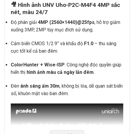
🎥 Hình ảnh UNV Uho-P2C-M4F4 4MP sắc
nét, màu 24/7
Độ phân giải
4MP (2560×1440)@25fps
, hỗ trợ giảm
xuống 3MP, 2MP tùy mục đích sử dụng.
Cảm biến CMOS 1/2.9” và khẩu độ
F1.0
– thu sáng
cực tốt kể cả ban đêm.
ColorHunter + Wise-ISP
: Công nghệ độc quyền giúp
hiển thị
hình ảnh màu cả ngày lẫn đêm
.
Đèn
ánh sáng ấm 30m
, không bị lóa, dễ quan sát biển
số, khuôn mặt vào ban đêm.