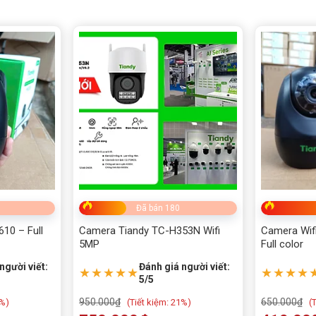
Đã bán 180
10 – Full
Camera Tiandy TC-H353N Wifi
Camera Wif
5MP
Full color
người viết:
Đánh giá người viết:
★★★★★
★★★★
5/5
950.000
₫
650.000
₫
%)
(
Tiết kiệm:
21%)
(
T