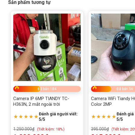
Sản phẩm tương tự
Đã bán 184
Đã bán 56
Camera IP 6MP TIANDY TC-
Camera WiFi Tiandy H6
H363N, 2 mắt ngoài trời
Color 2MP
Đánh giá người viết:
Đánh giá 
★★★★★
★★★★★
5/5
5/5
1.250.000
₫
395.000
₫
(
Tiết kiệm:
18%)
(
Tiết kiệm:
20
Camera IP IPC3612LB-AF28-ECO