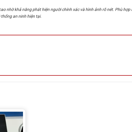
nhờ khả năng phát hiện người chính xác và hình ảnh rõ nét. Phù hợp lắ
 thống an ninh hiện tại.
àng tại Tấn Phát AD – Hotline 0949579078
PC3612LB-AF28-ECO hỗ trợ AI & mic
 thước 1/3 inch.
giảm báo động giả.
et).