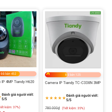
Đã bán 452
Đã bán 125
i IP 4MP Tiandy H620
Camera IP Tiandy TC-C33XN 3MP
Đánh giá người viết:
Đánh giá người viết:
★
★★★★★
5/5
5/5
iết kiệm:
37%)
780.000
₫
(
Tiết kiệm:
35%)