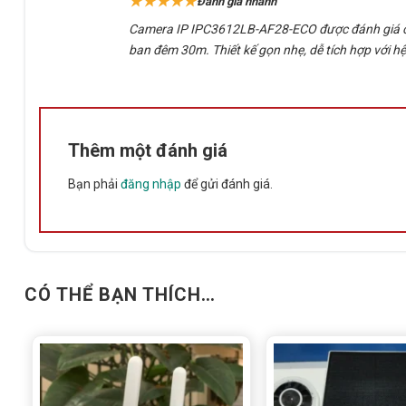
★★★★★
Đánh giá nhanh
sao
Camera IP IPC3612LB-AF28-ECO được đánh giá cao 
ban đêm 30m. Thiết kế gọn nhẹ, dễ tích hợp với hệ
Thêm một đánh giá
Camera IP IPC3612LB-AF28-ECO – sẵn h
Bạn phải
đăng nhập
để gửi đánh giá.
Ưu điểm nổi bật của Camera IP I
📷
Hình ảnh chất lượng cao
với cảm biến CMOS 2MP, kích
CÓ THỂ BẠN THÍCH…
🎯
Phát hiện cơ thể người AI 2.0
– nhận diện chính xác, 
🌙
Smart IR
– hỗ trợ quan sát ban đêm lên đến 30m (98 fe