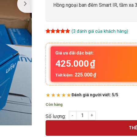
Hồng ngoại ban đêm Smart IR, tầm xa
(
3
đánh giá của khách hàng)
5
3
trên 5
dựa trên
đánh giá
Giá ưu đãi đặc biệt:
425.000
₫
225.000
₫
Tiết kiệm:
★★★★★
Đánh giá người viết: 5/5
Còn hàng
Camera IP IPC3612LB-AF28-ECO phát hiện 
THÊ