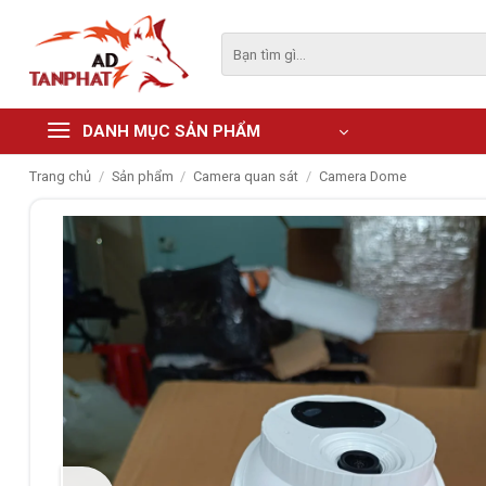
Skip
to
Tìm
kiếm:
content
DANH MỤC SẢN PHẨM
Trang chủ
/
Sản phẩm
/
Camera quan sát
/
Camera Dome