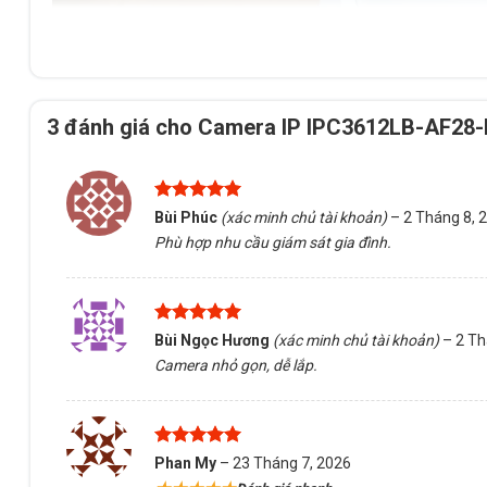
3 đánh giá cho
Camera IP IPC3612LB-AF28-E
Được xếp
Bùi Phúc
(xác minh chủ tài khoản)
–
2 Tháng 8, 
hạng
5
5
Phù hợp nhu cầu giám sát gia đình.
sao
Được xếp
Bùi Ngọc Hương
(xác minh chủ tài khoản)
–
2 Th
hạng
5
5
Camera nhỏ gọn, dễ lắp.
sao
Được xếp
Phan My
–
23 Tháng 7, 2026
hạng
5
5