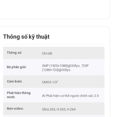
Thông số kỹ thuật
Thông số
Chi tiết
2MP (1920×1080)@30fps, 720P
Độ phân giải
(1280×720)@30fps
Cảm biến
CMOS 1/3"
Phát hiện thông
AI Phát hiện cơ thể người chính xác 2.0
minh
Nén video
Ultra 265, H.265, H.264