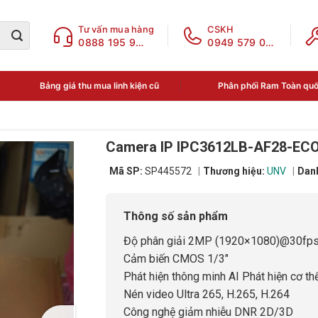
Tư vấn mua hàng
CSKH
0888 195 969
0949 579 078
Bảng giá thu mua linh kiện cũ
Phân phối Ram Toàn qu
Camera IP IPC3612LB-AF28-ECO 
Mã SP:
SP445572
Thương hiệu:
UNV
Dan
Thông số sản phẩm
Độ phân giải 2MP (1920×1080)@30fps
Cảm biến CMOS 1/3"
Phát hiện thông minh AI Phát hiện cơ th
Nén video Ultra 265, H.265, H.264
Công nghệ giảm nhiễu DNR 2D/3D