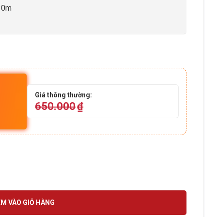
 30m
Giá thông thường:
650.000
₫
người số lượng
M VÀO GIỎ HÀNG