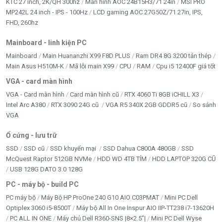
KTC 27 inch, 2K/QH 300hz
Màn hình AOC 24B15H3/71 24in
MSI PRO
MP242L 24 inch - IPS - 100Hz
LCD gaming AOC 27G50Z/71 27in, IPS,
FHD, 260hz
Mainboard - linh kiện PC
Mainboard
Main Huananzhi X99 F8D PLUS
Ram DR4 8G 3200 tản thép
Main Asus H510M-K
Mã lỗi main X99
CPU
RAM
Cpu i5 12400F giá tốt
VGA - card màn hình
VGA - Card màn hình
Card màn hình cũ
RTX 4060 Ti 8GB iCHILL X3
Intel Arc A380
RTX 3090 24G cũ
VGA R5 340X 2GB GDDR5 cũ
So sánh
VGA
Ổ cứng - lưu trữ
SSD
SSD cũ
SSD khuyến mại
SSD Dahua C800A 480GB
SSD
McQuest Raptor 512GB NVMe
HDD WD 4TB TÍM
HDD LAPTOP 320G CŨ
USB 128G DATO 3.0 128G
PC - máy bộ - build PC
PC máy bộ
Máy Bộ HP ProOne 240 G10 AIO C03PMAT
Mini PC Dell
Optiplex 3060 i5-8500T
Máy bộ All In One Inspur AIO IIP-TT238 i7-13620H
PC ALL IN ONE
Máy chủ Dell R360-SNS |8×2.5”|
Mini PC Dell Wyse