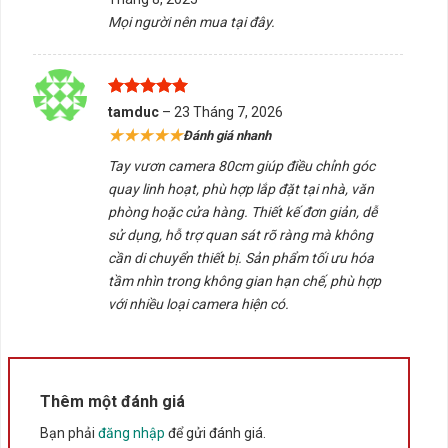
sao
Mọi người nên mua tại đây.
Tấn Phát AD sẵn sàng tư vấn chọn đúng sản phẩm, hỗ
trợ kiểm tra tương thích và cung cấp dịch vụ giao
hàng/tư vấn tại Buôn Ma Thuột, Đắk Lắk. Liên hệ ngay
để được hỗ trợ tối ưu hóa trải nghiệm sử dụng.
Được xếp
tamduc
–
23 Tháng 7, 2026
hạng
5
5
★★★★★
Đánh giá nhanh
sao
5/5 - (1 bình chọn)
Tay vươn camera 80cm giúp điều chỉnh góc
quay linh hoạt, phù hợp lắp đặt tại nhà, văn
Bấm 5 sao để ủng hộ shop
phòng hoặc cửa hàng. Thiết kế đơn giản, dễ
sử dụng, hỗ trợ quan sát rõ ràng mà không
cần di chuyển thiết bị. Sản phẩm tối ưu hóa
Thông số kỹ thuật
tầm nhìn trong không gian hạn chế, phù hợp
với nhiều loại camera hiện có.
Xuất xứ
Trung Quốc
Thêm một đánh giá
Bạn phải
đăng nhập
để gửi đánh giá.