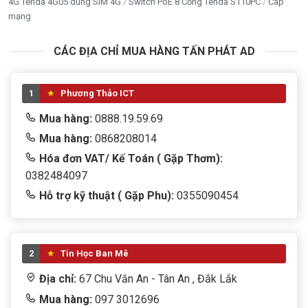
4G Tenda 4G05 dùng SIM 4G
Switch PoE 8 Cổng Tenda S110PC
Cáp
mạng
CÁC ĐỊA CHỈ MUA HÀNG TẤN PHÁT AD
1
Phương Thảo ICT
Mua hàng:
0888.19.59.69
Mua hàng:
0868208014
Hóa đơn VAT/ Kế Toán ( Gặp Thơm):
0382484097
Hỗ trợ kỹ thuật ( Gặp Phu):
0355090454
2
Tin Học Ban Mê
Địa chỉ:
67 Chu Văn An - Tân An , Đắk Lắk
Mua hàng:
097 3012696