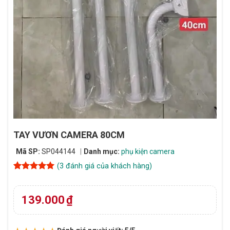
TAY VƯƠN CAMERA 80CM
Mã SP:
SP044144
Danh mục:
phụ kiện camera
(
3
đánh giá của khách hàng)
5
3
trên 5
dựa trên
đánh giá
139.000
₫