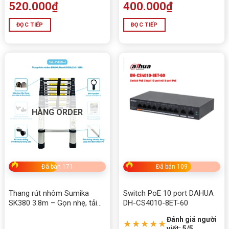
520.000
₫
400.000
₫
ĐỌC TIẾP
ĐỌC TIẾP
HÀNG ORDER
Đã bán 171
Đã bán 109
Thang rút nhôm Sumika
Switch PoE 10 port DAHUA
SK380 3.8m – Gọn nhẹ, tải
DH-CS4010-8ET-60
300kg, an toàn tuyệt đối
Đánh giá người
★★★★★
viết: 5/5