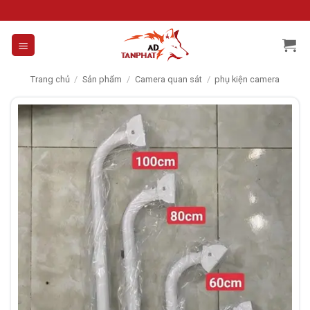
Skip
to
content
Trang chủ
/
Sản phẩm
/
Camera quan sát
/
phụ kiện camera