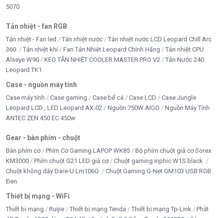
5070
Tản nhiệt - fan RGB
Tản nhiệt - Fan led
Tản nhiệt nước
Tản nhiệt nước LCD Leopard Chill Arc
360
Tản nhiệt khí
Fan Tản Nhiệt Leopard Chính Hãng
Tản nhiệt CPU
Alseye W90
KEO TẢN NHIỆT COOLER MASTER PRO V2
Tản Nước 240
Leopard TK1
Case - nguồn máy tính
Case máy tính
Case gaming
Case bể cá
Case LCD
Case Jungle
Leopard LCD , LED Leopard AX-02
Nguồn 750W AIGO
Nguồn Máy Tính
ANTEC ZEN 450 EC 450w
Gear - bàn phím - chuột
Bàn phím cơ
Phím Cơ Gaming LAPOP WK85
Bộ phím chuột giả cơ Sorex
KM3000
Phím chuột G21 LED giả cơ
Chuột gaming inphic W1S black
Chuột không dây Dare-U Lm106G
Chuột Gaming G-Net GM103 USB RGB
Đen
Thiết bị mạng - WiFi
Thiết bị mạng
Ruijie
Thiết bị mạng Tenda
Thiết bị mạng Tp-Link
Phát