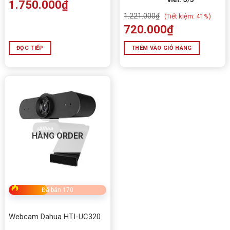
1.750.000
₫
1.221.000
₫
(
Tiết kiệm:
41%)
720.000
₫
ĐỌC TIẾP
THÊM VÀO GIỎ HÀNG
HÀNG ORDER
Đã bán 170
Webcam Dahua HTI-UC320