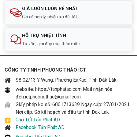
GIÁ LUÔN LUÔN RẺ NHẤT
Giá cả hợp lý, nhiều ưu đãi tốt
HỖ TRỢ NHIỆT TÌNH
Tư vấn, giải đáp mọi thắc mắc
CÔNG TY TNHH PHƯƠNG THẢO ICT
Số 02/13 Y Wang, Phường EaKao, Tỉnh Đắk Lắk
website: https://tanphatad.com Mail nhận hóa
đơn:ictphuongthao@gmail.com
Giấy phép kd số :6001713639 Ngày cấp: 27/01/2021
Nơi cấp: Sở kế hoạch và đầu tư tỉnh Đak Lak
Chợ Tốt Tấn Phát AD
Facebook Tấn Phát AD
Youtube Tấn Phát AD