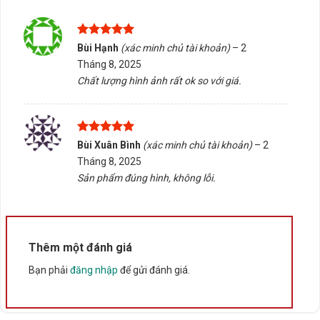
Phù hợp với hệ thống mạng nhỏ, không yêu cầu cấu
hình phức tạp.
Được xếp
Bùi Hạnh
(xác minh chủ tài khoản)
–
2
Tấn Phát AD sẵn sàng tư vấn chọn đúng sản phẩm, hỗ
hạng
5
5
Tháng 8, 2025
sao
trợ kiểm tra tương thích và giao hàng/tư vấn tại Buôn
Chất lượng hình ảnh rất ok so với giá.
Ma Thuột, Đắk Lắk. Liên hệ để được hỗ trợ chi tiết về
nhu cầu sử dụng và đảm bảo lựa chọn phù hợp nhất.
Được xếp
Bùi Xuân Bình
(xác minh chủ tài khoản)
–
2
Rate this product
hạng
5
5
Tháng 8, 2025
sao
Bấm 5 sao để ủng hộ shop
Sản phẩm đúng hình, không lỗi.
Thông số kỹ thuật
Thêm một đánh giá
Xuất xứ
Trung Quốc
Bạn phải
đăng nhập
để gửi đánh giá.