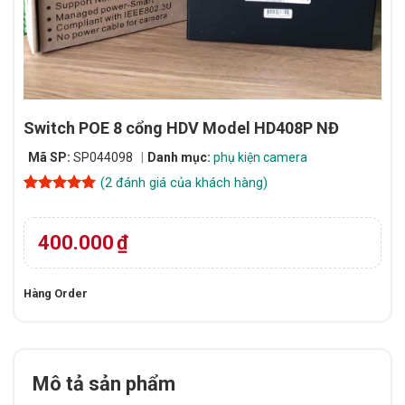
Switch POE 8 cổng HDV Model HD408P NĐ
Mã SP:
SP044098
Danh mục:
phụ kiện camera
(
2
đánh giá của khách hàng)
5
2
trên 5
dựa trên
đánh giá
400.000
₫
Hàng Order
Mô tả sản phẩm