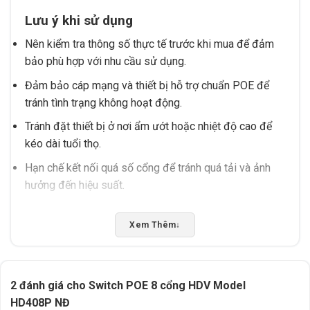
Lưu ý khi sử dụng
Nên kiểm tra thông số thực tế trước khi mua để đảm
bảo phù hợp với nhu cầu sử dụng.
Đảm bảo cáp mạng và thiết bị hỗ trợ chuẩn POE để
tránh tình trạng không hoạt động.
Tránh đặt thiết bị ở nơi ẩm ướt hoặc nhiệt độ cao để
kéo dài tuổi thọ.
Hạn chế kết nối quá số cổng để tránh quá tải và ảnh
hưởng đến hiệu suất.
Thông số đáng chú ý
Xem Thêm
↓
Số cổng: 8 cổng POE.
Hỗ trợ kết nối mạng ổn định cho 8 thiết bị.
2 đánh giá cho
Switch POE 8 cổng HDV Model
Thiết kế gọn nhẹ, dễ lắp đặt.
HD408P NĐ