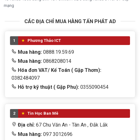
mạng
CÁC ĐỊA CHỈ MUA HÀNG TẤN PHÁT AD
1
Phương Thảo ICT
Mua hàng:
0888.19.59.69
Mua hàng:
0868208014
Hóa đơn VAT/ Kế Toán ( Gặp Thơm):
0382484097
Hỗ trợ kỹ thuật ( Gặp Phu):
0355090454
2
Tin Học Ban Mê
Địa chỉ:
67 Chu Văn An - Tân An , Đắk Lắk
Mua hàng:
097 3012696