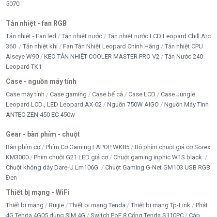
5070
Tản nhiệt - fan RGB
Tản nhiệt - Fan led
Tản nhiệt nước
Tản nhiệt nước LCD Leopard Chill Arc
360
Tản nhiệt khí
Fan Tản Nhiệt Leopard Chính Hãng
Tản nhiệt CPU
Alseye W90
KEO TẢN NHIỆT COOLER MASTER PRO V2
Tản Nước 240
Leopard TK1
Case - nguồn máy tính
Case máy tính
Case gaming
Case bể cá
Case LCD
Case Jungle
Leopard LCD , LED Leopard AX-02
Nguồn 750W AIGO
Nguồn Máy Tính
ANTEC ZEN 450 EC 450w
Gear - bàn phím - chuột
Bàn phím cơ
Phím Cơ Gaming LAPOP WK85
Bộ phím chuột giả cơ Sorex
KM3000
Phím chuột G21 LED giả cơ
Chuột gaming inphic W1S black
Chuột không dây Dare-U Lm106G
Chuột Gaming G-Net GM103 USB RGB
Đen
Thiết bị mạng - WiFi
Thiết bị mạng
Ruijie
Thiết bị mạng Tenda
Thiết bị mạng Tp-Link
Phát
4G Tenda 4G05 dùng SIM 4G
Switch PoE 8 Cổng Tenda S110PC
Cáp