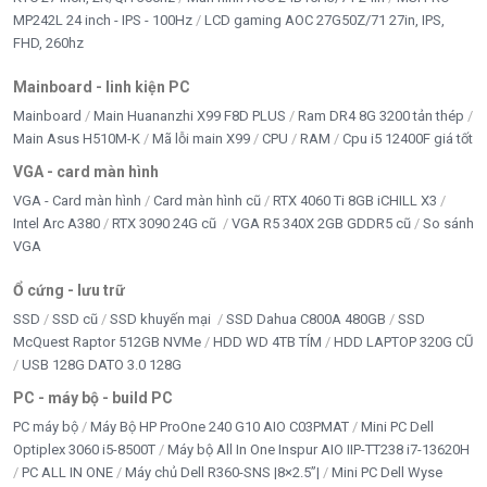
MP242L 24 inch - IPS - 100Hz
LCD gaming AOC 27G50Z/71 27in, IPS,
FHD, 260hz
Mainboard - linh kiện PC
Mainboard
Main Huananzhi X99 F8D PLUS
Ram DR4 8G 3200 tản thép
Main Asus H510M-K
Mã lỗi main X99
CPU
RAM
Cpu i5 12400F giá tốt
VGA - card màn hình
VGA - Card màn hình
Card màn hình cũ
RTX 4060 Ti 8GB iCHILL X3
Intel Arc A380
RTX 3090 24G cũ
VGA R5 340X 2GB GDDR5 cũ
So sánh
VGA
Ổ cứng - lưu trữ
SSD
SSD cũ
SSD khuyến mại
SSD Dahua C800A 480GB
SSD
McQuest Raptor 512GB NVMe
HDD WD 4TB TÍM
HDD LAPTOP 320G CŨ
USB 128G DATO 3.0 128G
PC - máy bộ - build PC
PC máy bộ
Máy Bộ HP ProOne 240 G10 AIO C03PMAT
Mini PC Dell
Optiplex 3060 i5-8500T
Máy bộ All In One Inspur AIO IIP-TT238 i7-13620H
PC ALL IN ONE
Máy chủ Dell R360-SNS |8×2.5”|
Mini PC Dell Wyse