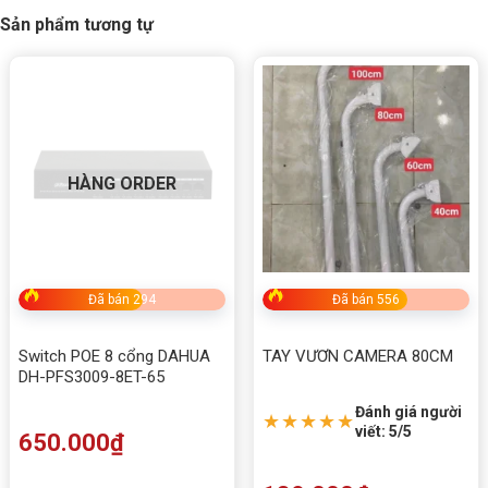
Sản phẩm tương tự
HÀNG ORDER
Đã bán 294
Đã bán 556
Switch POE 8 cổng DAHUA
TAY VƯƠN CAMERA 80CM
DH-PFS3009-8ET-65
Đánh giá người
★★★★★
viết: 5/5
650.000
₫