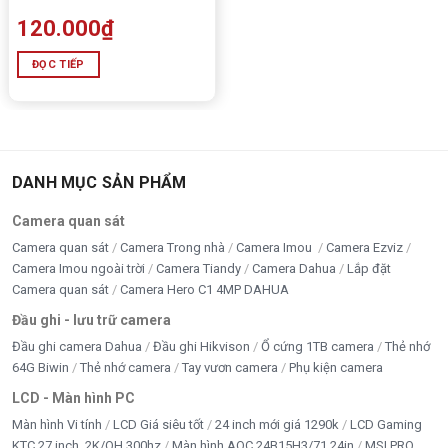
120.000
₫
ĐỌC TIẾP
DANH MỤC SẢN PHẨM
Camera quan sát
Camera quan sát
Camera Trong nhà
Camera Imou
Camera Ezviz
Camera Imou ngoài trời
Camera Tiandy
Camera Dahua
Lắp đặt
Camera quan sát
Camera Hero C1 4MP DAHUA
Đầu ghi - lưu trữ camera
Đầu ghi camera Dahua
Đầu ghi Hikvison
Ổ cứng 1TB camera
Thẻ nhớ
64G Biwin
Thẻ nhớ camera
Tay vươn camera
Phụ kiện camera
LCD - Màn hình PC
Màn hình Vi tính
LCD Giá siêu tốt
24 inch mới giá 1290k
LCD Gaming
KTC 27 inch, 2K/QH 300hz
Màn hình AOC 24B15H3/71 24in
MSI PRO