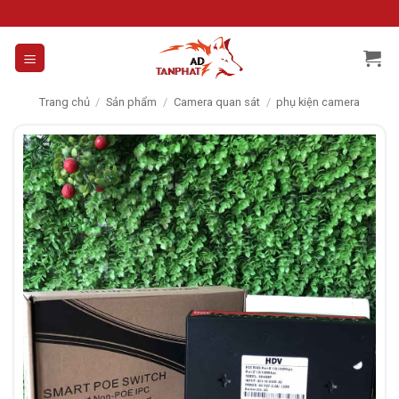
Skip
to
content
Trang chủ
/
Sản phẩm
/
Camera quan sát
/
phụ kiện camera