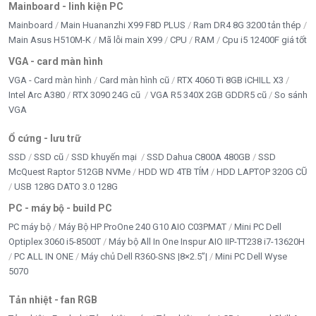
Mainboard - linh kiện PC
Mainboard
Main Huananzhi X99 F8D PLUS
Ram DR4 8G 3200 tản thép
Main Asus H510M-K
Mã lỗi main X99
CPU
RAM
Cpu i5 12400F giá tốt
VGA - card màn hình
VGA - Card màn hình
Card màn hình cũ
RTX 4060 Ti 8GB iCHILL X3
Intel Arc A380
RTX 3090 24G cũ
VGA R5 340X 2GB GDDR5 cũ
So sánh
VGA
Ổ cứng - lưu trữ
SSD
SSD cũ
SSD khuyến mại
SSD Dahua C800A 480GB
SSD
McQuest Raptor 512GB NVMe
HDD WD 4TB TÍM
HDD LAPTOP 320G CŨ
USB 128G DATO 3.0 128G
PC - máy bộ - build PC
PC máy bộ
Máy Bộ HP ProOne 240 G10 AIO C03PMAT
Mini PC Dell
Optiplex 3060 i5-8500T
Máy bộ All In One Inspur AIO IIP-TT238 i7-13620H
PC ALL IN ONE
Máy chủ Dell R360-SNS |8×2.5”|
Mini PC Dell Wyse
5070
Tản nhiệt - fan RGB