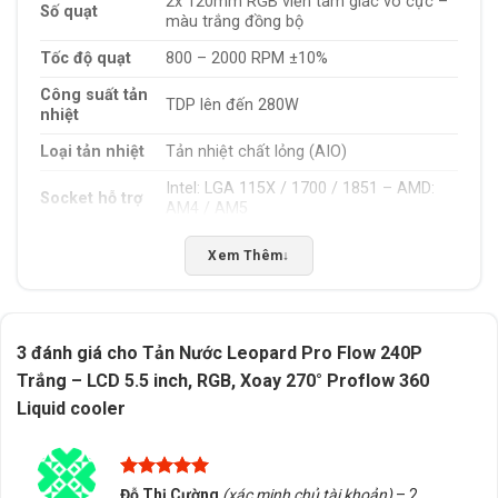
2x 120mm RGB viền tam giác vô cực –
Số quạt
màu trắng đồng bộ
Tốc độ quạt
800 – 2000 RPM ±10%
Công suất tản
TDP lên đến 280W
nhiệt
Loại tản nhiệt
Tản nhiệt chất lỏng (AIO)
Intel: LGA 115X / 1700 / 1851 – AMD:
Socket hỗ trợ
AM4 / AM5
Phần mềm
Tùy chỉnh hình ảnh/video/gif/logo và
Xem Thêm
↓
điều khiển
giám sát nhiệt độ/RGB
RGB vòng kép trong suốt, ánh sáng dịu
Đèn bơm
nhưng nổi bật
3 đánh giá cho
Tản Nước Leopard Pro Flow 240P
Trắng – LCD 5.5 inch, RGB, Xoay 270° Proflow 360
🌟 Tính Năng Tản Nước Leopard Pro Flow
Liquid cooler
240P Trắng
Tản nhiệt trắng toàn bộ
, phù hợp cho những bộ máy
Được xếp
Đỗ Thị Cường
(xác minh chủ tài khoản)
–
2