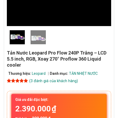
Tản Nước Leopard Pro Flow 240P Trắng – LCD
5.5 inch, RGB, Xoay 270° Proflow 360 Liquid
cooler
Thương hiệu:
Leopard
Danh mục:
TẢN NHIỆT NƯỚC
(
3
đánh giá của khách hàng)
5
3
trên 5
dựa trên
đánh giá
Giá ưu đãi đặc biệt:
2.390.000
₫