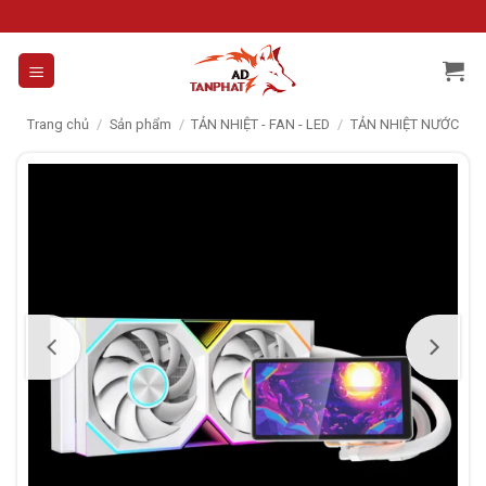
Skip
to
content
Trang chủ
/
Sản phẩm
/
TẢN NHIỆT - FAN - LED
/
TẢN NHIỆT NƯỚC