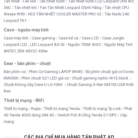
Tản nhiệt - Fan led
Tản nhiệt nước
Tản nhiệt nước LCD Leopard Chill Arc
360
Tản nhiệt khí
Fan Tản Nhiệt Leopard Chính Hãng
Tản nhiệt CPU
Alseye W90
KEO TẢN NHIỆT COOLER MASTER PRO V2
Tản Nước 240
Leopard TK1
Case - nguồn máy tính
Case máy tính
Case gaming
Case bể cá
Case LCD
Case Jungle
Leopard LCD , LED Leopard AX-02
Nguồn 750W AIGO
Nguồn Máy Tính
ANTEC ZEN 450 EC 450w
Gear - bàn phím - chuột
Bàn phím cơ
Phím Cơ Gaming LAPOP WK85
Bộ phím chuột giả cơ Sorex
KM3000
Phím chuột G21 LED giả cơ
Chuột gaming inphic W1S black
Chuột không dây Dare-U Lm106G
Chuột Gaming G-Net GM103 USB RGB
Đen
Thiết bị mạng - WiFi
Thiết bị mạng
Ruijie
Thiết bị mạng Tenda
Thiết bị mạng Tp-Link
Phát
4G Tenda 4G05 dùng SIM 4G
Switch PoE 8 Cổng Tenda S110PC
Cáp
mạng
CÁC ĐỊA CHỈ MUA HÀNG TẤN PHÁT AD