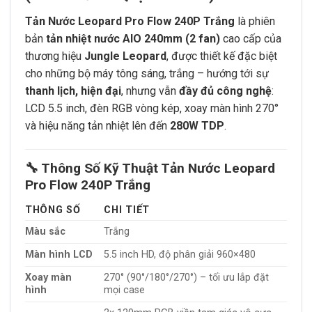
Tản Nước Leopard Pro Flow 240P Trắng
là phiên
bản
tản nhiệt nước AIO 240mm (2 fan)
cao cấp của
thương hiệu
Jungle Leopard
, được thiết kế đặc biệt
cho những bộ máy tông sáng, trắng – hướng tới sự
thanh lịch, hiện đại
, nhưng vẫn
đầy đủ công nghệ
:
LCD 5.5 inch, đèn RGB vòng kép, xoay màn hình 270°
và hiệu năng tản nhiệt lên đến
280W TDP
.
🔧 Thông Số Kỹ Thuật Tản Nước Leopard
Pro Flow 240P Trắng
THÔNG SỐ
CHI TIẾT
Màu sắc
Trắng
Màn hình LCD
5.5 inch HD, độ phân giải 960×480
Xoay màn
270° (90°/180°/270°) – tối ưu lắp đặt
hình
mọi case