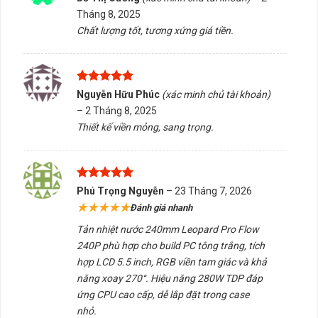
tông sáng, nhẹ nhàng, cao cấp.
hạng
5
5
Tháng 8, 2025
sao
Chất lượng tốt, tương xứng giá tiền.
Màn hình LCD 5.5″ sắc nét
, tùy biến hiển thị ảnh,
logo, video, gif cực kỳ cá nhân hóa.
Hiệu năng mạnh mẽ (280W TDP)
– đáp ứng CPU từ
Được xếp
Nguyễn Hữu Phúc
(xác minh chủ tài khoản)
Intel Core i5/i7 đến AMD Ryzen 5/7.
hạng
5
5
–
2 Tháng 8, 2025
sao
Thiết kế viền mỏng, sang trọng.
Khả năng xoay màn hình 270°
, dễ dàng hiển thị đẹp
trong mọi loại case.
Phần mềm chuyên dụng
, dễ sử dụng để điều khiển
Được xếp
Phú Trọng Nguyễn
–
23 Tháng 7, 2026
hạng
5
5
toàn bộ hệ thống RGB và dữ liệu hiển thị.
★★★★★
Đánh giá nhanh
sao
Tản nhiệt nước 240mm Leopard Pro Flow
Quạt 120mm viền RGB trắng
, viền tam giác vô cực
240P phù hợp cho build PC tông trắng, tích
tạo điểm nhấn độc đáo.
hợp LCD 5.5 inch, RGB viền tam giác và khả
năng xoay 270°. Hiệu năng 280W TDP đáp
🎯 Ứng Dụng – Ai Nên Dùng Tản Nước
ứng CPU cao cấp, dễ lắp đặt trong case
Leopard Pro Flow 240P Trắng?
nhỏ.