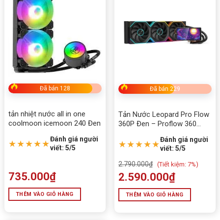
Đã bán 128
Đã bán 229
tản nhiệt nước all in one
Tản Nước Leopard Pro Flow
coolmoon icemoon 240 Đen
360P Đen – Proflow 360
Liquid cooler LCD 5.5 inch,
Đánh giá người
Đánh giá người
RGB, Quay 270°
★★★★★
★★★★★
viết: 5/5
viết: 5/5
2.790.000
₫
(
Tiết kiệm:
7%)
735.000
₫
2.590.000
₫
THÊM VÀO GIỎ HÀNG
THÊM VÀO GIỎ HÀNG