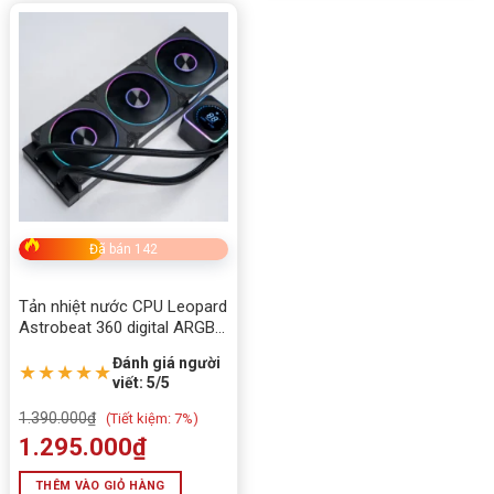
Đã bán 142
Tản nhiệt nước CPU Leopard
Astrobeat 360 digital ARGB
màu đen
Đánh giá người
★★★★★
viết: 5/5
1.390.000
₫
(
Tiết kiệm:
7%)
1.295.000
₫
THÊM VÀO GIỎ HÀNG