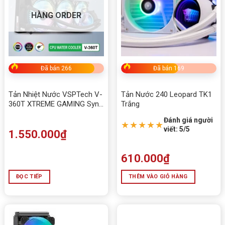
HÀNG ORDER
Q4: Có hỗ trợ socket mới của Intel và AMD không?
🅰️ Có, tương thích Intel LGA 1700 / 1851 và AMD
AM4 / AM5.
Đã bán 266
Đã bán 169
5/5 - (1 bình chọn)
Bấm 5 sao để ủng hộ shop
Tản Nhiệt Nước VSPTech V-
Tản Nước 240 Leopard TK1
360T XTREME GAMING Sync
Trắng
LED ARGB
Đánh giá người
★★★★★
Thông số kỹ thuật
viết: 5/5
1.550.000
₫
610.000
₫
Xuất xứ
Trung Quốc
ĐỌC TIẾP
THÊM VÀO GIỎ HÀNG