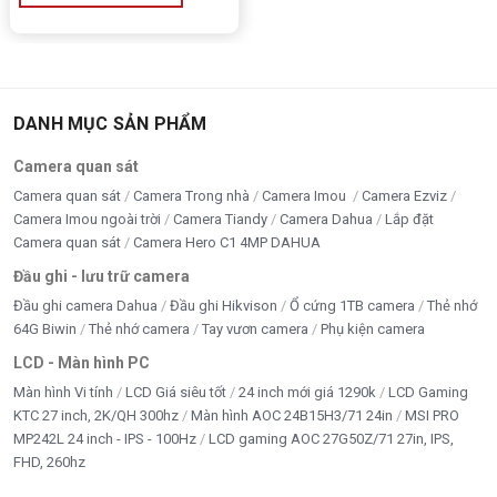
DANH MỤC SẢN PHẨM
Camera quan sát
Camera quan sát
Camera Trong nhà
Camera Imou
Camera Ezviz
Camera Imou ngoài trời
Camera Tiandy
Camera Dahua
Lắp đặt
Camera quan sát
Camera Hero C1 4MP DAHUA
Đầu ghi - lưu trữ camera
Đầu ghi camera Dahua
Đầu ghi Hikvison
Ổ cứng 1TB camera
Thẻ nhớ
64G Biwin
Thẻ nhớ camera
Tay vươn camera
Phụ kiện camera
LCD - Màn hình PC
Màn hình Vi tính
LCD Giá siêu tốt
24 inch mới giá 1290k
LCD Gaming
KTC 27 inch, 2K/QH 300hz
Màn hình AOC 24B15H3/71 24in
MSI PRO
MP242L 24 inch - IPS - 100Hz
LCD gaming AOC 27G50Z/71 27in, IPS,
FHD, 260hz