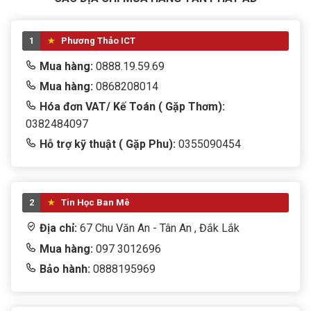
1
Phương Thảo ICT
Mua hàng:
0888.19.59.69
Mua hàng:
0868208014
Hóa đơn VAT/ Kế Toán ( Gặp Thơm):
0382484097
Hỗ trợ kỹ thuật ( Gặp Phu):
0355090454
2
Tin Học Ban Mê
Địa chỉ:
67 Chu Văn An - Tân An , Đắk Lắk
Mua hàng:
097 3012696
Bảo hành:
0888195969