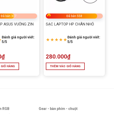
Đã bán 307
Đã bán 558
P ASUS VUÔNG ZIN
SẠC LAPTOP HP CHÂN NHỎ
Đánh giá người viết:
Đánh giá người viết:
★
★★★★★
5/5
5/5
0
₫
280.000
₫
 GIỎ HÀNG
THÊM VÀO GIỎ HÀNG
an RGB
Gear - bàn phím - chuột