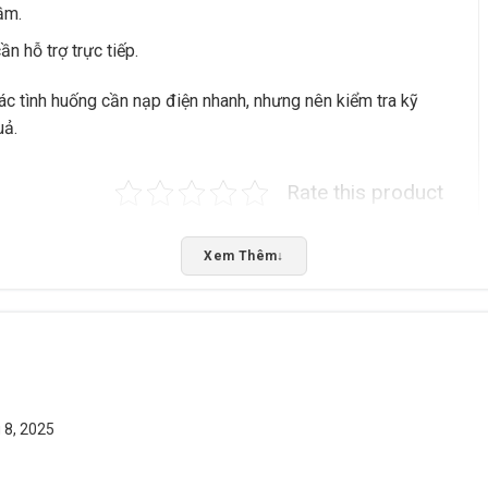
ầm.
n hỗ trợ trực tiếp.
c tình huống cần nạp điện nhanh, nhưng nên kiểm tra kỹ
uả.
Rate this product
Bấm 5 sao để ủng hộ shop
Xem Thêm
↓
 8, 2025