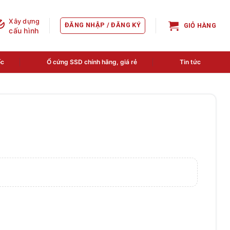
Xây dựng
ĐĂNG NHẬP / ĐĂNG KÝ
GIỎ HÀNG
cấu hình
ốc
Ổ cứng SSD chính hãng, giá rẻ
Tin tức