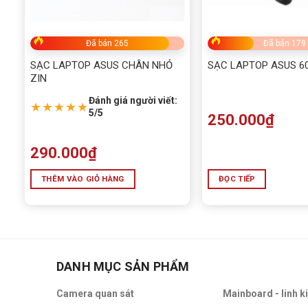
Đã bán 265
Đã bán 179
SẠC LAPTOP ASUS CHÂN NHỎ
SẠC LAPTOP ASUS 6
ZIN
Đánh giá người viết:
★★★★★
5/5
250.000
₫
290.000
₫
THÊM VÀO GIỎ HÀNG
ĐỌC TIẾP
DANH MỤC SẢN PHẨM
Camera quan sát
Mainboard - linh k