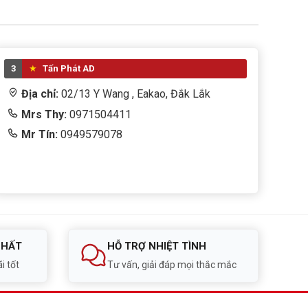
3
Tấn Phát AD
Địa chỉ:
02/13 Y Wang , Eakao, Đắk Lắk
Mrs Thy:
0971504411
Mr Tín:
0949579078
NHẤT
HỖ TRỢ NHIỆT TÌNH
i tốt
Tư vấn, giải đáp mọi thắc mắc