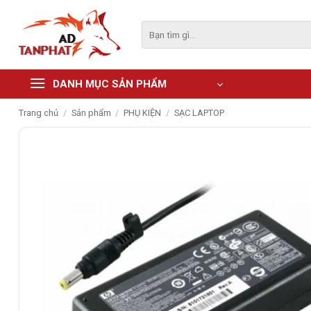
Skip
to
Tìm
kiếm:
content
DANH MỤC SẢN PHẨM
Trang chủ
/
Sản phẩm
/
PHỤ KIỆN
/
SẠC LAPTOP