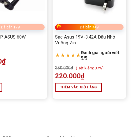
Đã bán 179
Đã bán 419
P ASUS 60W
Sạc Asus 19V-3.42A Đầu Nhỏ
Vuông Zin
Đánh giá người viết:
★★★★★
5/5
0
₫
350.000
₫
(
Tiết kiệm:
37%)
220.000
₫
THÊM VÀO GIỎ HÀNG