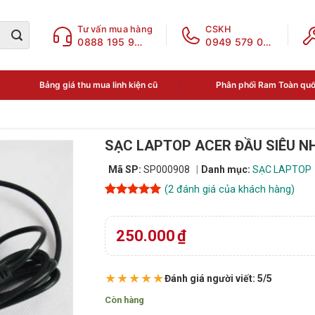
Tư vấn mua hàng
CSKH
0888 195 969
0949 579 078
Bảng giá thu mua linh kiện cũ
Phân phối Ram Toàn qu
SẠC LAPTOP ACER ĐẦU SIÊU N
Mã SP:
SP000908
Danh mục:
SẠC LAPTOP
(
2
đánh giá của khách hàng)
5
2
trên 5
dựa trên
đánh giá
250.000
₫
★★★★★
Đánh giá người viết: 5/5
Còn hàng