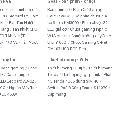
an RGB
Gear - bàn phím - chuột
led
Tản nhiệt nước
Bàn phím cơ
Phím Cơ Gaming
LCD Leopard Chill Arc
LAPOP WK85
Bộ phím chuột giả
 khí
Fan Tản Nhiệt
cơ Sorex KM3000
Phím chuột G21
 Hãng
Tản nhiệt CPU
LED giả cơ
Chuột gaming inphic
EO TẢN NHIỆT
W1S black
Chuột không dây Dare-
R PRO V2
Tản Nước
U Lm106G
Chuột Gaming G-Net
K1
GM103 USB RGB Đen
 máy tính
Thiết bị mạng - WiFi
Case gaming
Case
Thiết bị mạng
Ruijie
Thiết bị mạng
CD
Case Jungle
Tenda
Thiết bị mạng Tp-Link
Phát
 LED Leopard AX-02
4G Tenda 4G05 dùng SIM 4G
IGO
Nguồn Máy Tính
Switch PoE 8 Cổng Tenda S110PC
 EC 450w
Cáp mạng