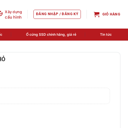
Xây dựng
ĐĂNG NHẬP / ĐĂNG KÝ
GIỎ HÀNG
cấu hình
ốc
Ổ cứng SSD chính hãng, giá rẻ
Tin tức
HỎ