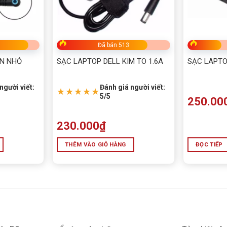
Đã bán 513
ÂN NHỎ
SẠC LAPTOP DELL KIM TO 1.6A
SẠC LAPTO
người viết:
Đánh giá người viết:
★★★★★
5/5
250.00
230.000
₫
THÊM VÀO GIỎ HÀNG
ĐỌC TIẾP