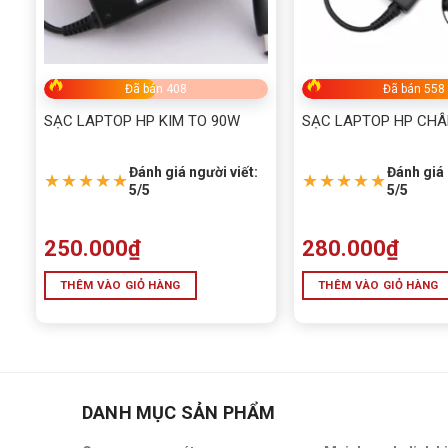
Đã bán 408
Đã bán 558
SẠC LAPTOP HP KIM TO 90W
SẠC LAPTOP HP CH
Đánh giá người viết:
Đánh giá 
★★★★★
★★★★★
5/5
5/5
250.000
₫
280.000
₫
THÊM VÀO GIỎ HÀNG
THÊM VÀO GIỎ HÀNG
DANH MỤC SẢN PHẨM