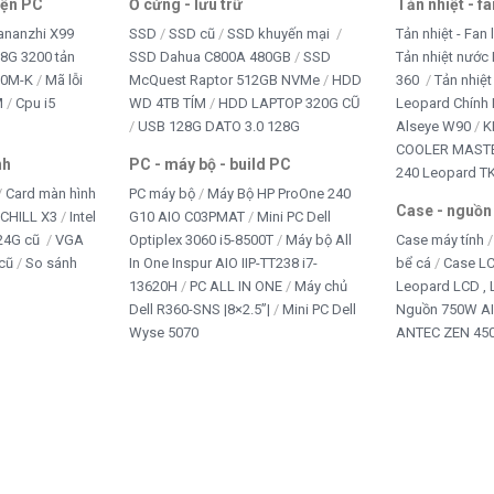
iện PC
Ổ cứng - lưu trữ
Tản nhiệt - f
ananzhi X99
SSD
SSD cũ
SSD khuyến mại
Tản nhiệt - Fan 
8G 3200 tản
SSD Dahua C800A 480GB
SSD
Tản nhiệt nước 
10M-K
Mã lỗi
McQuest Raptor 512GB NVMe
HDD
360
Tản nhiệt
M
Cpu i5
WD 4TB TÍM
HDD LAPTOP 320G CŨ
Leopard Chính
USB 128G DATO 3.0 128G
Alseye W90
K
COOLER MASTE
nh
PC - máy bộ - build PC
240 Leopard T
Card màn hình
PC máy bộ
Máy Bộ HP ProOne 240
Case - nguồn
iCHILL X3
Intel
G10 AIO C03PMAT
Mini PC Dell
24G cũ
VGA
Optiplex 3060 i5-8500T
Máy bộ All
Case máy tính
cũ
So sánh
In One Inspur AIO IIP-TT238 i7-
bể cá
Case L
13620H
PC ALL IN ONE
Máy chủ
Leopard LCD ,
Dell R360-SNS |8×2.5”|
Mini PC Dell
Nguồn 750W A
Wyse 5070
ANTEC ZEN 450