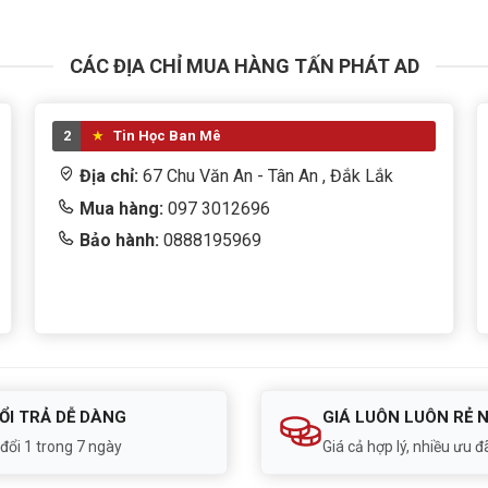
CÁC ĐỊA CHỈ MUA HÀNG TẤN PHÁT AD
2
Tin Học Ban Mê
Địa chỉ:
67 Chu Văn An - Tân An , Đắk Lắk
Mua hàng:
097 3012696
Bảo hành:
0888195969
ỔI TRẢ DỄ DÀNG
GIÁ LUÔN LUÔN RẺ 
 đổi 1 trong 7 ngày
Giá cả hợp lý, nhiều ưu đã