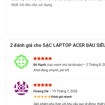
nhất với nhu cầu sử dụng.
2 đánh giá cho
SẠC LAPTOP ACER ĐẦU SIÊ
Được xếp
Đỗ Hạnh
(xác minh chủ tài khoản)
–
2 Tháng 8, 2
hạng
5
5
Khởi động nhanh, pin tốt.
sao
Được xếp
Hoang Ha
–
19 Tháng 7, 2026
hạng
5
5
★★★★★
Đánh giá nhanh
sao
Sản phẩm phù hợp với nhu cầu sạc di động, thiết 