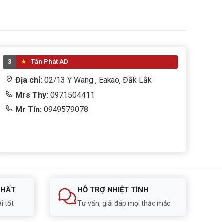
3
Tấn Phát AD
Địa chỉ:
02/13 Y Wang , Eakao, Đắk Lắk
Mrs Thy:
0971504411
Mr Tín:
0949579078
NHẤT
HỖ TRỢ NHIỆT TÌNH
i tốt
Tư vấn, giải đáp mọi thắc mắc