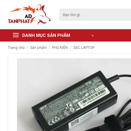
Skip
to
Tìm
kiếm:
content
DANH MỤC SẢN PHẨM
Trang chủ
/
Sản phẩm
/
PHỤ KIỆN
/
SẠC LAPTOP