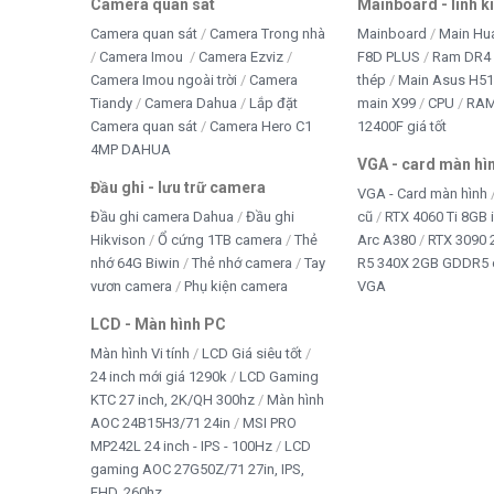
Camera quan sát
Mainboard - linh k
Camera quan sát
Camera Trong nhà
Mainboard
Main Hu
Camera Imou
Camera Ezviz
F8D PLUS
Ram DR4 
Camera Imou ngoài trời
Camera
thép
Main Asus H5
Tiandy
Camera Dahua
Lắp đặt
main X99
CPU
RA
Camera quan sát
Camera Hero C1
12400F giá tốt
4MP DAHUA
VGA - card màn hì
Đầu ghi - lưu trữ camera
VGA - Card màn hình
Đầu ghi camera Dahua
Đầu ghi
cũ
RTX 4060 Ti 8GB 
Hikvison
Ổ cứng 1TB camera
Thẻ
Arc A380
RTX 3090 
nhớ 64G Biwin
Thẻ nhớ camera
Tay
R5 340X 2GB GDDR5 
vươn camera
Phụ kiện camera
VGA
LCD - Màn hình PC
Màn hình Vi tính
LCD Giá siêu tốt
24 inch mới giá 1290k
LCD Gaming
KTC 27 inch, 2K/QH 300hz
Màn hình
AOC 24B15H3/71 24in
MSI PRO
MP242L 24 inch - IPS - 100Hz
LCD
gaming AOC 27G50Z/71 27in, IPS,
FHD, 260hz