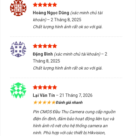
Xuất xứ
Trung Quốc
Được xếp
Hoàng Ngọc Dũng
(xác minh chủ tài
hạng
5
5
khoản)
–
2 Tháng 8, 2025
sao
Chất lượng hình ảnh rất ok so với giá.
Được xếp
Đặng Bình
(xác minh chủ tài khoản)
–
2
hạng
5
5
Tháng 8, 2025
sao
Chất lượng hình ảnh rất ok so với giá.
Được xếp
Lại Văn Tín
–
21 Tháng 7, 2026
hạng
5
5
★★★★★
Đánh giá nhanh
sao
Pin CMOS Đầu Thu Camera cung cấp nguồn
điện ổn định, đảm bảo hoạt động liên tục và
hình ảnh rõ nét cho hệ thống camera an
ninh. Phù hợp với các thiết bị Hikvision,