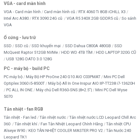
VGA - card màn hình
VGA - Card màn hình
Card màn hình cũ
RTX 4060 Ti 8GB iCHILL X3
Intel Arc A380
RTX 3090 24G cũ
VGA R5 340X 2GB GDDR5 cũ
So sánh
VGA
Ổ cứng - lưu trữ
SSD
SSD cũ
SSD khuyến mại
SSD Dahua C800A 480GB
SSD
McQuest Raptor 512GB NVMe
HDD WD 4TB TÍM
HDD LAPTOP 320G CŨ
USB 128G DATO 3.0 128G
PC - máy bộ - build PC
PC máy bộ
Máy Bộ HP ProOne 240 G10 AIO C03PMAT
Mini PC Dell
Optiplex 3060 i5-8500T
Máy bộ All In One Inspur AIO IIP-TT238 i7-13620H
PC ALL IN ONE
Máy chủ Dell R360-SNS |8×2.5”|
Mini PC Dell Wyse
5070
Tản nhiệt - fan RGB
Tản nhiệt - Fan led
Tản nhiệt nước
Tản nhiệt nước LCD Leopard Chill Arc
360
Tản nhiệt khí
Fan Tản Nhiệt Leopard Chính Hãng
Tản nhiệt CPU
Alseye W90
KEO TẢN NHIỆT COOLER MASTER PRO V2
Tản Nước 240
Leopard TK1