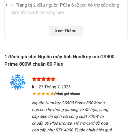
✅ Trang bị 2 đầu nguồn PCIe 6+2 pin hỗ trợ các dòng
card đồ họa hiệu năng cao.
✅ Dây nguồn bọc lưới chắc chắn giúp tăng độ bền và
tính thẩm mỹ cho hệ thống.
Xem Thêm
↓
1 đánh giá cho
Nguồn máy tính Huntkey mã GS800
Prime 800W chuẩn 80 Plus
Được xếp
h
–
27 Tháng 7, 2026
hạng
5
5
★★★★★
Đánh giá nhanh
sao
Nguồn máy tính Huntkey mã GS800
Nguồn Huntkey GS800 Prime 800W phù
hợp cho hệ thống gaming và đồ họa, cung
cấp điện ổn định với công suất 700W và
Bảng Thông Số Kỹ Thuật Nguồn máy
chuẩn 80 Plus Bronze. Hỗ trợ card đồ họa
cao cấp như RTX 4060 Ti, tản nhiệt hiệu quả