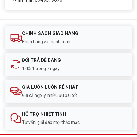
Chuẩn hiệu suất
80 Plus Bronze
Công nghệ PFC
Active PFC
Thiết kế cáp
Non-Modular
CHÍNH SÁCH GIAO HÀNG
Nhận hàng và thanh toán
Kiến trúc nguồn
LLC + DC-to-DC
Quạt làm mát
120mm Hydraulic Bearing Fan
ĐỔI TRẢ DỄ DÀNG
1 đổi 1 trong 7 ngày
Đường +12V
55A
GIÁ LUÔN LUÔN RẺ NHẤT
Mainboard
1 x 20+4 Pin
Giá cả hợp lý, nhiều ưu đãi tốt
CPU
2 x 4+4 Pin
HỖ TRỢ NHIỆT TÌNH
PCI-E
2 x 6+2 Pin
Tư vấn, giải đáp mọi thắc mắc
SATA
4 cổng