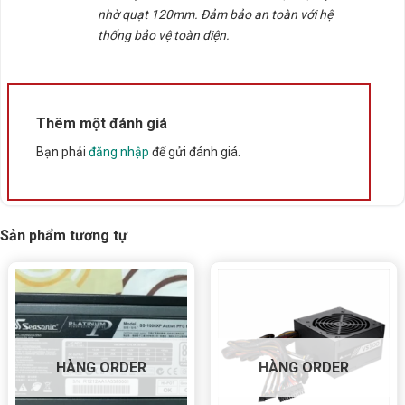
tính Huntkey mã GS800
nhờ quạt 120mm. Đảm bảo an toàn với hệ
thống bảo vệ toàn diện.
THÔNG SỐ
CHI TIẾT
Nguồn Máy Tính Huntkey GS800
Tên sản phẩm
PRIME
Công suất định
700W
Thêm một đánh giá
mức
Bạn phải
đăng nhập
để gửi đánh giá.
Công suất cực đại
800W
Chuẩn hiệu suất
80 Plus Bronze
Công nghệ PFC
Active PFC
Sản phẩm tương tự
Thiết kế cáp
Non-Modular
Kiến trúc nguồn
LLC + DC-to-DC
Quạt làm mát
120mm Hydraulic Bearing Fan
Đường +12V
55A
HÀNG ORDER
HÀNG ORDER
Mainboard
1 x 20+4 Pin
CPU
2 x 4+4 Pin