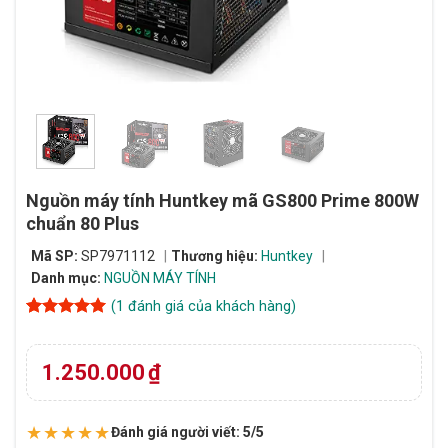
Nguồn máy tính Huntkey mã GS800 Prime 800W
chuẩn 80 Plus
Mã SP:
SP7971112
Thương hiệu:
Huntkey
Danh mục:
NGUỒN MÁY TÍNH
(
1
đánh giá của khách hàng)
5
1
trên 5
dựa trên
đánh giá
1.250.000
₫
★★★★★
Đánh giá người viết: 5/5