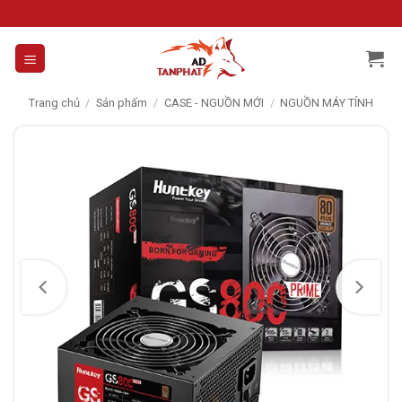
Skip
to
content
Trang chủ
/
Sản phẩm
/
CASE - NGUỒN MỚI
/
NGUỒN MÁY TÍNH