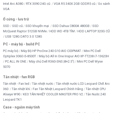
Intel Arc A380
RTX 3090 24G cũ
VGA R5 340X 2GB GDDR5 cũ
So sánh
cùng hệ thống bảo vệ toàn diện, Nguồn Máy Tính
VGA
Huntkey GS800 PRIME mang đến hiệu năng ổn định,
tiết kiệm điện và độ bền lâu dài cho hệ thống của bạn.
Ổ cứng - lưu trữ
SSD
SSD cũ
SSD khuyến mại
SSD Dahua C800A 480GB
SSD
McQuest Raptor 512GB NVMe
HDD WD 4TB TÍM
HDD LAPTOP 320G CŨ
Cảm nhận của Ad
USB 128G DATO 3.0 128G
Nguồn Máy Tính Huntkey GS800 PRIME là một trong
PC - máy bộ - build PC
những bộ nguồn đáng chú ý trong phân khúc 700W
PC máy bộ
Máy Bộ HP ProOne 240 G10 AIO C03PMAT
Mini PC Dell
hiện nay. Điểm nổi bật của Nguồn Máy Tính Huntkey
Optiplex 3060 i5-8500T
Máy bộ All In One Inspur AIO IIP-TT238 i7-13620H
GS800 PRIME nằm ở chứng nhận 80 Plus Bronze,
PC ALL IN ONE
Máy chủ Dell R360-SNS |8×2.5”|
Mini PC Dell Wyse
công nghệ LLC + DC-to-DC và khả năng vận hành ổn
5070
định với các dòng VGA gaming phổ biến. Đây là lựa
Tản nhiệt - fan RGB
chọn phù hợp cho người dùng muốn xây dựng một cấu
Tản nhiệt - Fan led
Tản nhiệt nước
Tản nhiệt nước LCD Leopard Chill Arc
hình mạnh mẽ nhưng vẫn đảm bảo độ ổn định và an
360
Tản nhiệt khí
Fan Tản Nhiệt Leopard Chính Hãng
Tản nhiệt CPU
toàn lâu dài.
Alseye W90
KEO TẢN NHIỆT COOLER MASTER PRO V2
Tản Nước 240
Leopard TK1
Case - nguồn máy tính