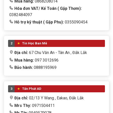
Mua hàng:
0868208014
Hóa đơn VAT/ Kế Toán ( Gặp Thơm):
5/5 - (1 bình chọn)
0382484097
Hỗ trợ kỹ thuật ( Gặp Phu):
0355090454
Bấm 5 sao để ủng hộ shop
Thông số kỹ thuật
2
Tin Học Ban Mê
Địa chỉ:
67 Chu Văn An - Tân An , Đắk Lắk
Thông số
Chi tiết
Mua hàng:
097 3012696
Bảo hành:
0888195969
Nguồn Máy Tính Huntkey GS800
Tên sản phẩm
PRIME
Công suất định
700W
mức
3
Tấn Phát AD
Địa chỉ:
02/13 Y Wang , Eakao, Đắk Lắk
Công suất cực
800W
đại
Mrs Thy:
0971504411
Mr Tín:
0949579078