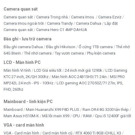
Camera quan sát
4. Nguồn Máy Tính Huntkey GS800 PRIME có hỗ
trợ CPU Intel Core i9 hoặc Ryzen 9 không?
Camera quan sát
Camera Trong nhà
Camera Imou
Camera Ezviz
Camera Imou ngoài trời
Camera Tiandy
Camera Dahua
Lắp đặt
Có. Sản phẩm phù hợp với nhiều cấu hình sử dụng
Camera quan sát
Camera Hero C1 4MP DAHUA
Intel Core i7, i9 hoặc AMD Ryzen 7, Ryzen 9.
Đầu ghi - lưu trữ camera
Đầu ghi camera Dahua
Đầu ghi Hikvison
Ổ cứng 1TB camera
Thẻ nhớ
5. Nguồn Máy Tính Huntkey GS800 PRIME có
64G Biwin
Thẻ nhớ camera
Tay vươn camera
Phụ kiện camera
những tính năng bảo vệ nào?
LCD - Màn hình PC
Nguồn được trang bị đầy đủ các cơ chế bảo vệ SCP,
Màn hình Vi tính
LCD Giá siêu tốt
24 inch mới giá 1290k
LCD Gaming
OPP, OVP, UVP và OCP nhằm đảm bảo an toàn cho
KTC 27 inch, 2K/QH 300hz
Màn hình AOC 24B15H3/71 24in
MSI PRO
toàn bộ hệ thống.
MP242L 24 inch - IPS - 100Hz
LCD gaming AOC 27G50Z/71 27in, IPS,
FHD, 260hz
Kết luận
Mainboard - linh kiện PC
Nguồn Máy Tính Huntkey GS800 PRIME là lựa chọn
Mainboard
Main Huananzhi X99 F8D PLUS
Ram DR4 8G 3200 tản thép
Main Asus H510M-K
Mã lỗi main X99
CPU
RAM
Cpu i5 12400F giá tốt
đáng tin cậy cho các bộ PC gaming và đồ họa tầm
trung đến cao cấp. Với công suất thực 700W, chuẩn 80
VGA - card màn hình
Plus Bronze, kiến trúc nguồn LLC + DC-to-DC hiện đại
VGA - Card màn hình
Card màn hình cũ
RTX 4060 Ti 8GB iCHILL X3