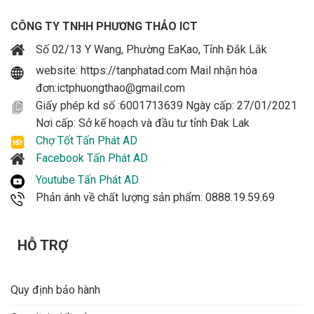
Molex (ATA)
2 cổng
CÔNG TY TNHH PHƯƠNG THẢO ICT
Số 02/13 Y Wang, Phường EaKao, Tỉnh Đắk Lắk
Hệ thống bảo vệ
SCP, OPP, OVP, UVP, OCP
website: https://tanphatad.com Mail nhận hóa
Màu sắc
Đen
đơn:ictphuongthao@gmail.com
Giấy phép kd số :6001713639 Ngày cấp: 27/01/2021
Đối tượng sử
Gaming, Đồ họa, Workstation
Nơi cấp: Sở kế hoạch và đầu tư tỉnh Đak Lak
dụng
Chợ Tốt Tấn Phát AD
Facebook Tấn Phát AD
Youtube Tấn Phát AD
Phản ánh về chất lượng sản phẩm: 0888.19.59.69
HỖ TRỢ
Quy định bảo hành