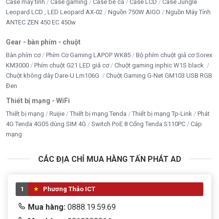
Case máy tính
Case gaming
Case bể cá
Case LCD
Case Jungle
Leopard LCD , LED Leopard AX-02
Nguồn 750W AIGO
Nguồn Máy Tính
ANTEC ZEN 450 EC 450w
Gear - bàn phím - chuột
Bàn phím cơ
Phím Cơ Gaming LAPOP WK85
Bộ phím chuột giả cơ Sorex
KM3000
Phím chuột G21 LED giả cơ
Chuột gaming inphic W1S black
Chuột không dây Dare-U Lm106G
Chuột Gaming G-Net GM103 USB RGB
Đen
Thiết bị mạng - WiFi
Thiết bị mạng
Ruijie
Thiết bị mạng Tenda
Thiết bị mạng Tp-Link
Phát
4G Tenda 4G05 dùng SIM 4G
Switch PoE 8 Cổng Tenda S110PC
Cáp
mạng
CÁC ĐỊA CHỈ MUA HÀNG TẤN PHÁT AD
Nguồn máy tính Huntkey mã GS800
1
Phương Thảo ICT
👉
Mua ngay tại Tấn Phát – Hotline: 0949579078 –
Mua hàng:
0888.19.59.69
0888195969