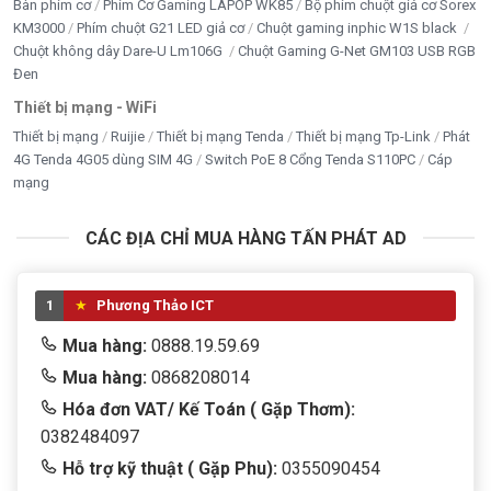
Bàn phím cơ
Phím Cơ Gaming LAPOP WK85
Bộ phím chuột giả cơ Sorex
KM3000
Phím chuột G21 LED giả cơ
Chuột gaming inphic W1S black
Chuột không dây Dare-U Lm106G
Chuột Gaming G-Net GM103 USB RGB
Đen
Thiết bị mạng - WiFi
Thiết bị mạng
Ruijie
Thiết bị mạng Tenda
Thiết bị mạng Tp-Link
Phát
4G Tenda 4G05 dùng SIM 4G
Switch PoE 8 Cổng Tenda S110PC
Cáp
mạng
CÁC ĐỊA CHỈ MUA HÀNG TẤN PHÁT AD
1
Phương Thảo ICT
Mua hàng:
0888.19.59.69
Mua hàng:
0868208014
Hóa đơn VAT/ Kế Toán ( Gặp Thơm):
0382484097
Hỗ trợ kỹ thuật ( Gặp Phu):
0355090454