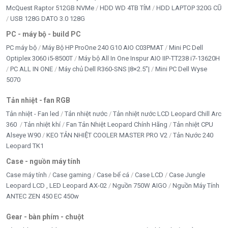
McQuest Raptor 512GB NVMe
HDD WD 4TB TÍM
HDD LAPTOP 320G CŨ
USB 128G DATO 3.0 128G
PC - máy bộ - build PC
PC máy bộ
Máy Bộ HP ProOne 240 G10 AIO C03PMAT
Mini PC Dell
Optiplex 3060 i5-8500T
Máy bộ All In One Inspur AIO IIP-TT238 i7-13620H
PC ALL IN ONE
Máy chủ Dell R360-SNS |8×2.5”|
Mini PC Dell Wyse
5070
Tản nhiệt - fan RGB
Tản nhiệt - Fan led
Tản nhiệt nước
Tản nhiệt nước LCD Leopard Chill Arc
360
Tản nhiệt khí
Fan Tản Nhiệt Leopard Chính Hãng
Tản nhiệt CPU
Alseye W90
KEO TẢN NHIỆT COOLER MASTER PRO V2
Tản Nước 240
Leopard TK1
Case - nguồn máy tính
Case máy tính
Case gaming
Case bể cá
Case LCD
Case Jungle
Leopard LCD , LED Leopard AX-02
Nguồn 750W AIGO
Nguồn Máy Tính
ANTEC ZEN 450 EC 450w
Gear - bàn phím - chuột