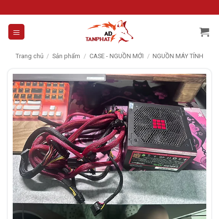
Skip
to
content
Trang chủ
/
Sản phẩm
/
CASE - NGUỒN MỚI
/
NGUỒN MÁY TÍNH