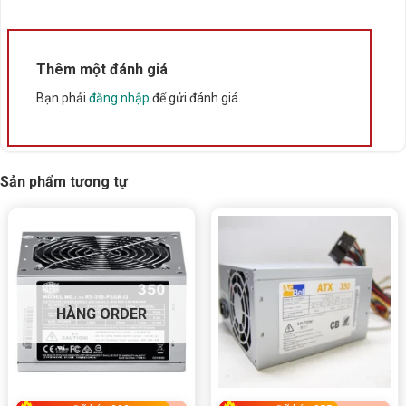
Bấm 5 sao để ủng hộ shop
Thông số kỹ thuật
Thêm một đánh giá
Bạn phải
đăng nhập
để gửi đánh giá.
Xuất xứ
Trung Quốc
Sản phẩm tương tự
HÀNG ORDER