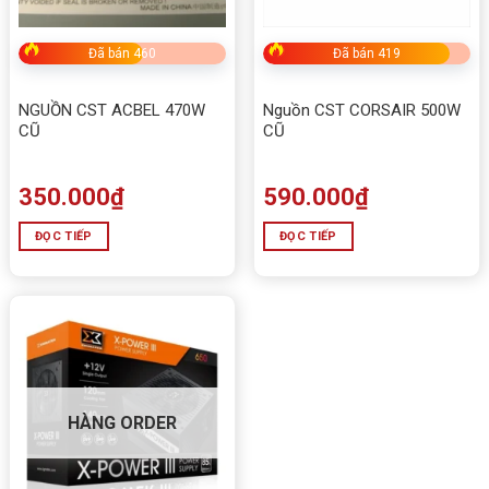
Đã bán 460
Đã bán 419
NGUỒN CST ACBEL 470W
Nguồn CST CORSAIR 500W
CŨ
CŨ
350.000
₫
590.000
₫
ĐỌC TIẾP
ĐỌC TIẾP
HÀNG ORDER