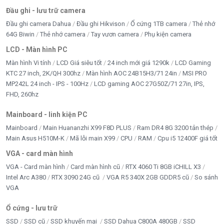
Đầu ghi - lưu trữ camera
Đầu ghi camera Dahua
Đầu ghi Hikvison
Ổ cứng 1TB camera
Thẻ nhớ
64G Biwin
Thẻ nhớ camera
Tay vươn camera
Phụ kiện camera
LCD - Màn hình PC
Màn hình Vi tính
LCD Giá siêu tốt
24 inch mới giá 1290k
LCD Gaming
KTC 27 inch, 2K/QH 300hz
Màn hình AOC 24B15H3/71 24in
MSI PRO
MP242L 24 inch - IPS - 100Hz
LCD gaming AOC 27G50Z/71 27in, IPS,
FHD, 260hz
Mainboard - linh kiện PC
Mainboard
Main Huananzhi X99 F8D PLUS
Ram DR4 8G 3200 tản thép
Main Asus H510M-K
Mã lỗi main X99
CPU
RAM
Cpu i5 12400F giá tốt
VGA - card màn hình
VGA - Card màn hình
Card màn hình cũ
RTX 4060 Ti 8GB iCHILL X3
Intel Arc A380
RTX 3090 24G cũ
VGA R5 340X 2GB GDDR5 cũ
So sánh
VGA
Ổ cứng - lưu trữ
SSD
SSD cũ
SSD khuyến mại
SSD Dahua C800A 480GB
SSD