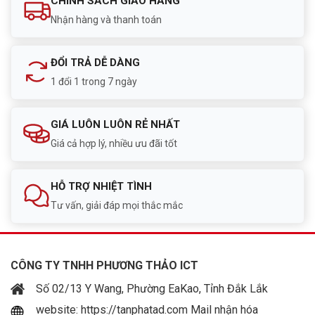
CHÍNH SÁCH GIAO HÀNG
Nhận hàng và thanh toán
ĐỔI TRẢ DỄ DÀNG
1 đổi 1 trong 7 ngày
GIÁ LUÔN LUÔN RẺ NHẤT
Giá cả hợp lý, nhiều ưu đãi tốt
HỖ TRỢ NHIỆT TÌNH
Tư vấn, giải đáp mọi thắc mắc
CÔNG TY TNHH PHƯƠNG THẢO ICT
Số 02/13 Y Wang, Phường EaKao, Tỉnh Đắk Lắk
website: https://tanphatad.com Mail nhận hóa