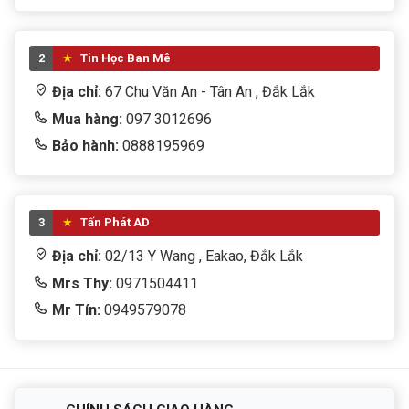
2
Tin Học Ban Mê
Địa chỉ:
67 Chu Văn An - Tân An , Đắk Lắk
Mua hàng:
097 3012696
Bảo hành:
0888195969
3
Tấn Phát AD
Địa chỉ:
02/13 Y Wang , Eakao, Đắk Lắk
Mrs Thy:
0971504411
Mr Tín:
0949579078