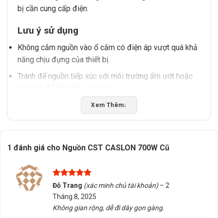
bị cần cung cấp điện.
Lưu ý sử dụng
Không cắm nguồn vào ổ cắm có điện áp vượt quá khả
năng chịu đựng của thiết bị.
Tránh để nguồn tiếp xúc với môi trường ẩm ướt hoặc
bụi bẩn để đảm bảo an toàn.
Thường xuyên kiểm tra tình trạng hoạt động của nguồn
Xem Thêm
↓
để phát hiện sớm sự cố.
Tấn Phát AD sẵn sàng hỗ trợ tư vấn chọn đúng sản
1 đánh giá cho
Nguồn CST CASLON 700W Cũ
phẩm, kiểm tra tương thích và giao hàng/tư vấn tại
Buôn Ma Thuột, Đắk Lắk. Hãy liên hệ để được hỗ trợ
tận tình!
Được xếp
Đỗ Trang
(xác minh chủ tài khoản)
–
2
hạng
5
5
Tháng 8, 2025
sao
Rate this product
Không gian rộng, dễ đi dây gọn gàng.