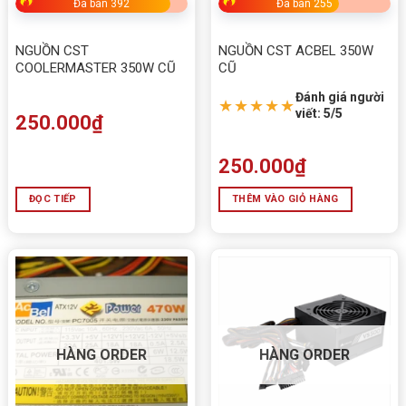
Đã bán 392
Đã bán 255
NGUỒN CST
NGUỒN CST ACBEL 350W
COOLERMASTER 350W CŨ
CŨ
Đánh giá người
★★★★★
viết: 5/5
250.000
₫
250.000
₫
ĐỌC TIẾP
THÊM VÀO GIỎ HÀNG
HÀNG ORDER
HÀNG ORDER