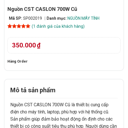
Nguồn CST CASLON 700W Cũ
Mã SP:
SP002019
Danh mục:
NGUỒN MÁY TÍNH
(
1
đánh giá của khách hàng)
5
1
trên 5
dựa trên
đánh giá
350.000
₫
Hàng Order
Mô tả sản phẩm
Nguồn CST CASLON 700W Cũ là thiết bị cung cấp
điện cho máy tính, laptop, phù hợp với hệ thống cũ.
Sản phẩm giúp đảm bảo hoạt động ổn định cho các
thiết bị có công suất tiêu thụ phù hợp. Người dùng cần