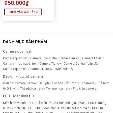
950.000
₫
THÊM VÀO GIỎ HÀNG
DANH MỤC SẢN PHẨM
Camera quan sát
Camera quan sát
Camera Trong nhà
Camera Imou
Camera Ezviz
Camera Imou ngoài trời
Camera Tiandy
Camera Dahua
Lắp đặt
Camera quan sát
Camera Hero C1 4MP DAHUA
Đầu ghi - lưu trữ camera
Đầu ghi camera Dahua
Đầu ghi Hikvison
Ổ cứng 1TB camera
Thẻ nhớ
64G Biwin
Thẻ nhớ camera
Tay vươn camera
Phụ kiện camera
LCD - Màn hình PC
Màn hình Vi tính
LCD Giá siêu tốt
24 inch mới giá 1290k
LCD Gaming
KTC 27 inch, 2K/QH 300hz
Màn hình AOC 24B15H3/71 24in
MSI PRO