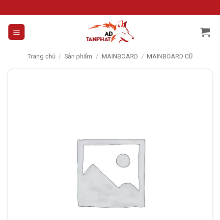
Skip
to
content
Trang chủ
/
Sản phẩm
/
MAINBOARD
/
MAINBOARD CŨ