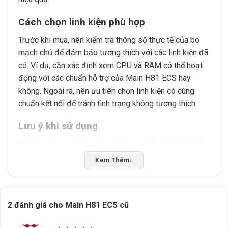
Cách chọn linh kiện phù hợp
Trước khi mua, nên kiểm tra thông số thực tế của bo
mạch chủ để đảm bảo tương thích với các linh kiện đã
có. Ví dụ, cần xác định xem CPU và RAM có thể hoạt
động với các chuẩn hỗ trợ của Main H81 ECS hay
không. Ngoài ra, nên ưu tiên chọn linh kiện có cùng
chuẩn kết nối để tránh tình trạng không tương thích.
Lưu ý khi sử dụng
Để đảm bảo an toàn, nên sử dụng nguồn điện ổn định
và tránh lắp đặt trong môi trường ẩm ướt. Đồng thời,
Xem Thêm
↓
cần kiểm tra kỹ tình trạng của bo mạch chủ trước khi
sử dụng để phát hiện các lỗi tiềm ẩn. Nếu gặp sự cố,
nên liên hệ với đơn vị cung cấp để được hỗ trợ kịp
2 đánh giá cho
Main H81 ECS cũ
thời.