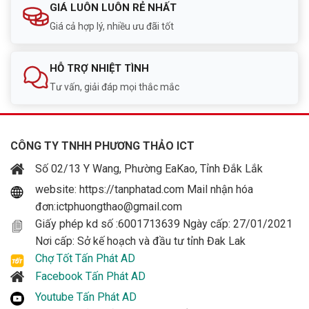
GIÁ LUÔN LUÔN RẺ NHẤT
Giá cả hợp lý, nhiều ưu đãi tốt
HỖ TRỢ NHIỆT TÌNH
Tư vấn, giải đáp mọi thắc mắc
CÔNG TY TNHH PHƯƠNG THẢO ICT
Số 02/13 Y Wang, Phường EaKao, Tỉnh Đắk Lắk
website: https://tanphatad.com Mail nhận hóa
đơn:ictphuongthao@gmail.com
Giấy phép kd số :6001713639 Ngày cấp: 27/01/2021
Nơi cấp: Sở kế hoạch và đầu tư tỉnh Đak Lak
Chợ Tốt Tấn Phát AD
Facebook Tấn Phát AD
Youtube Tấn Phát AD