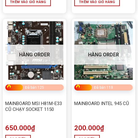
THÊM VÀO GIỎ HÀNG
THÊM VÀO GIỎ HÀNG
HÀNG ORDER
HÀNG ORDER
Đã bán 125
Đã bán 118
MAINBOARD MSI H81M-E33
MAINBOARD INTEL 945 CŨ
CŨ CHẠY SOCKET 1150
650.000
₫
200.000
₫