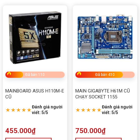
Thông số kỹ thuật
Xuất xứ
Trung Quốc
Đã bán 110
Đã bán 410
MAINBOARD ASUS H110M-E
MAIN GIGABYTE H61M CŨ
CŨ
CHẠY SOCKET 1155
Đánh giá người
Đánh giá người
★★★★★
★★★★★
viết: 5/5
viết: 5/5
455.000
₫
750.000
₫