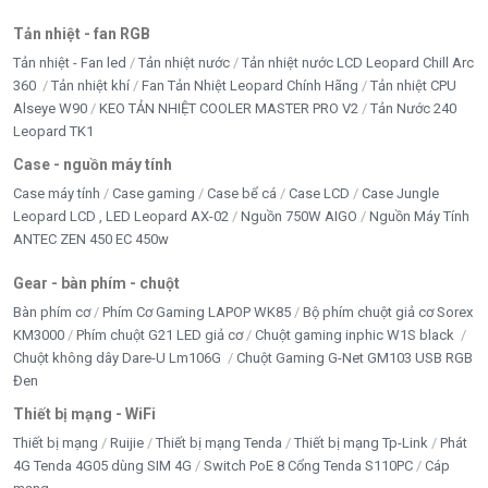
Tản nhiệt - fan RGB
Tản nhiệt - Fan led
Tản nhiệt nước
Tản nhiệt nước LCD Leopard Chill Arc
360
Tản nhiệt khí
Fan Tản Nhiệt Leopard Chính Hãng
Tản nhiệt CPU
Alseye W90
KEO TẢN NHIỆT COOLER MASTER PRO V2
Tản Nước 240
Leopard TK1
Case - nguồn máy tính
Case máy tính
Case gaming
Case bể cá
Case LCD
Case Jungle
Leopard LCD , LED Leopard AX-02
Nguồn 750W AIGO
Nguồn Máy Tính
ANTEC ZEN 450 EC 450w
Gear - bàn phím - chuột
Bàn phím cơ
Phím Cơ Gaming LAPOP WK85
Bộ phím chuột giả cơ Sorex
KM3000
Phím chuột G21 LED giả cơ
Chuột gaming inphic W1S black
Chuột không dây Dare-U Lm106G
Chuột Gaming G-Net GM103 USB RGB
Đen
Thiết bị mạng - WiFi
Thiết bị mạng
Ruijie
Thiết bị mạng Tenda
Thiết bị mạng Tp-Link
Phát
4G Tenda 4G05 dùng SIM 4G
Switch PoE 8 Cổng Tenda S110PC
Cáp