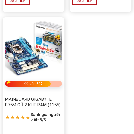
ĐỌC TIẾP
ĐỌC TIẾP
Đã bán 367
MAINBOARD GIGABYTE
B75M CŨ 2 KHE RAM (1155)
Đánh giá người
★★★★★
viết: 5/5