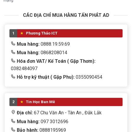
mạng
CÁC ĐỊA CHỈ MUA HÀNG TẤN PHÁT AD
1
Phương Thảo ICT
Mua hàng:
0888.19.59.69
Mua hàng:
0868208014
Hóa đơn VAT/ Kế Toán ( Gặp Thơm):
0382484097
Hỗ trợ kỹ thuật ( Gặp Phu):
0355090454
2
Tin Học Ban Mê
Địa chỉ:
67 Chu Văn An - Tân An , Đắk Lắk
Mua hàng:
097 3012696
Bảo hành:
0888195969