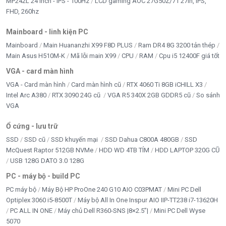
MP242L 24 inch - IPS - 100Hz
LCD gaming AOC 27G50Z/71 27in, IPS,
FHD, 260hz
Mainboard - linh kiện PC
Mainboard
Main Huananzhi X99 F8D PLUS
Ram DR4 8G 3200 tản thép
Main Asus H510M-K
Mã lỗi main X99
CPU
RAM
Cpu i5 12400F giá tốt
VGA - card màn hình
VGA - Card màn hình
Card màn hình cũ
RTX 4060 Ti 8GB iCHILL X3
Intel Arc A380
RTX 3090 24G cũ
VGA R5 340X 2GB GDDR5 cũ
So sánh
VGA
Ổ cứng - lưu trữ
SSD
SSD cũ
SSD khuyến mại
SSD Dahua C800A 480GB
SSD
McQuest Raptor 512GB NVMe
HDD WD 4TB TÍM
HDD LAPTOP 320G CŨ
USB 128G DATO 3.0 128G
PC - máy bộ - build PC
PC máy bộ
Máy Bộ HP ProOne 240 G10 AIO C03PMAT
Mini PC Dell
Optiplex 3060 i5-8500T
Máy bộ All In One Inspur AIO IIP-TT238 i7-13620H
PC ALL IN ONE
Máy chủ Dell R360-SNS |8×2.5”|
Mini PC Dell Wyse
5070