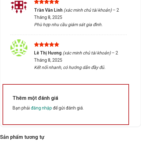
Thông số đáng chú ý
Được xếp
Trần Văn Linh
(xác minh chủ tài khoản)
–
2
Loại bo mạch chủ: Main H81 ECS.
hạng
5
5
Tháng 8, 2025
sao
Phù hợp khi thiết bị hỗ trợ các chuẩn kết nối phổ biến.
Phù hợp nhu cầu giám sát gia đình.
Không cung cấp thông số kỹ thuật chi tiết về CPU,
RAM, hoặc ổ cứng.
Được xếp
Khả năng mở rộng tùy thuộc vào phiên bản và linh kiện
Lê Thị Hương
(xác minh chủ tài khoản)
–
2
hạng
5
5
Tháng 8, 2025
kết nối.
sao
Kết nối nhanh, có hướng dẫn đầy đủ.
Tấn Phát AD sẵn sàng tư vấn chọn đúng sản phẩm, hỗ
trợ kiểm tra tương thích và giao hàng/tư vấn tại Buôn
Ma Thuột, Đắk Lắk. Liên hệ ngay để được hỗ trợ tận
Thêm một đánh giá
tình!
Bạn phải
đăng nhập
để gửi đánh giá.
Rate this product
Bấm 5 sao để ủng hộ shop
Sản phẩm tương tự