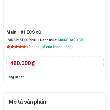
Main H81 ECS cũ
Mã SP:
SP002996
Danh mục:
MAINBOARD CŨ
(
2
đánh giá của khách hàng)
5
2
trên 5
dựa trên
đánh giá
480.000
₫
Hàng Order
Mô tả sản phẩm