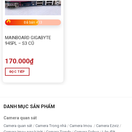
Đã bán 413
MAINBOARD GIGABYTE
945PL – S3 CŨ
170.000
₫
ĐỌC TIẾP
DANH MỤC SẢN PHẨM
Camera quan sát
Camera quan sát
Camera Trong nhà
Camera Imou
Camera Ezviz
Camera Imou ngoài trời
Camera Tiandy
Camera Dahua
Lắp đặt