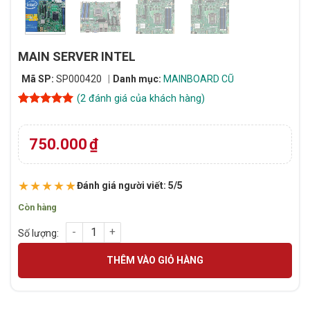
MAIN SERVER INTEL
Mã SP:
SP000420
Danh mục:
MAINBOARD CŨ
(
2
đánh giá của khách hàng)
5
2
trên 5
dựa trên
đánh giá
750.000
₫
★★★★★
Đánh giá người viết: 5/5
Còn hàng
MAIN SERVER INTEL số lượng
THÊM VÀO GIỎ HÀNG