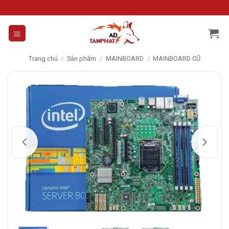
Skip
to
content
Trang chủ
/
Sản phẩm
/
MAINBOARD
/
MAINBOARD CŨ