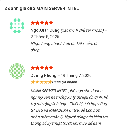
Chúng tôi cung cấp dịch vụ kiểm tra tương thích, giao
2 đánh giá cho
MAIN SERVER INTEL
hàng và tư vấn tại Buôn Ma Thuột, Đắk Lắk.
4.8/5 - (9 bình chọn)
Được xếp
Ngô Xuân Dũng
(xác minh chủ tài khoản)
–
hạng
5
5
Bấm 5 sao để ủng hộ shop
2 Tháng 8, 2025
sao
Nhận hàng nhanh hơn dự kiến, cảm ơn
shop.
Thông số kỹ thuật
Xuất xứ
Trung Quốc
Được xếp
Duong Phong
–
19 Tháng 7, 2026
hạng
5
5
★★★★★
Đánh giá nhanh
sao
MAIN SERVER INTEL phù hợp cho doanh
nghiệp cần hệ thống xử lý dữ liệu ổn định, hỗ
trợ mở rộng linh hoạt. Thiết bị tích hợp cổng
SATA 3 và RAM DDR4 64GB, dễ tích hợp
phần mềm quản lý. Người dùng nên kiểm tra
thông số kỹ thuật trước khi mua để đảm