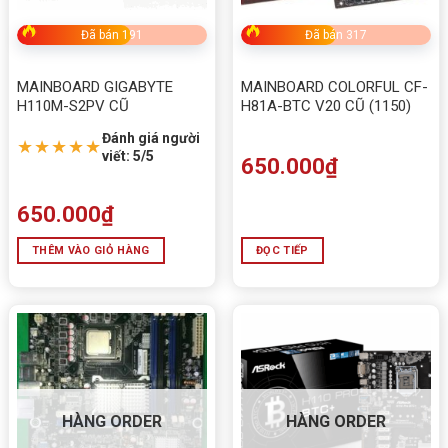
Đã bán 191
Đã bán 317
MAINBOARD GIGABYTE
MAINBOARD COLORFUL CF-
H110M-S2PV CŨ
H81A-BTC V20 CŨ (1150)
Đánh giá người
★★★★★
viết: 5/5
650.000
₫
650.000
₫
THÊM VÀO GIỎ HÀNG
ĐỌC TIẾP
HÀNG ORDER
HÀNG ORDER