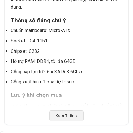
dụng.
Thông số đáng chú ý
Chuẩn mainboard: Micro-ATX
Socket: LGA 1151
Chipset: C232
Hỗ trợ RAM: DDR4, tối đa 64GB
Cổng cáp lưu trữ: 6 x SATA 3 6Gb/s
Cổng xuất hình: 1 x VGA/D-sub
Lưu ý khi chọn mua
Trước khi mua, nên kiểm tra thông số kỹ thuật của thiết
bị để đảm bảo tương thích với phần cứng và phần
Xem Thêm
↓
mềm đang sử dụng. Nếu cần hỗ trợ kỹ thuật hoặc tư
vấn chọn sản phẩm phù hợp, hãy liên hệ Tấn Phát AD.