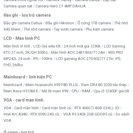
Camera quan sát
Camera Hero C1 4MP DAHUA
Đầu ghi - lưu trữ camera
Đầu ghi camera Dahua
Đầu ghi Hikvison
Ổ cứng 1TB camera
Thẻ nhớ
64G Biwin
Thẻ nhớ camera
Tay vươn camera
Phụ kiện camera
LCD - Màn hình PC
Màn hình Vi tính
LCD Giá siêu tốt
24 inch mới giá 1290k
LCD Gaming
KTC 27 inch, 2K/QH 300hz
Màn hình AOC 24B15H3/71 24in
MSI PRO
MP242L 24 inch - IPS - 100Hz
LCD gaming AOC 27G50Z/71 27in, IPS,
FHD, 260hz
Mainboard - linh kiện PC
Mainboard
Main Huananzhi X99 F8D PLUS
Ram DR4 8G 3200 tản thép
Main Asus H510M-K
Mã lỗi main X99
CPU
RAM
Cpu i5 12400F giá tốt
VGA - card màn hình
VGA - Card màn hình
Card màn hình cũ
RTX 4060 Ti 8GB iCHILL X3
Intel Arc A380
RTX 3090 24G cũ
VGA R5 340X 2GB GDDR5 cũ
So sánh
VGA
Ổ cứng - lưu trữ