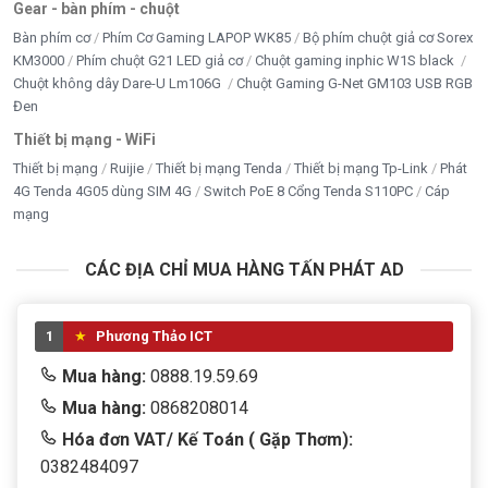
Gear - bàn phím - chuột
Bàn phím cơ
Phím Cơ Gaming LAPOP WK85
Bộ phím chuột giả cơ Sorex
KM3000
Phím chuột G21 LED giả cơ
Chuột gaming inphic W1S black
Chuột không dây Dare-U Lm106G
Chuột Gaming G-Net GM103 USB RGB
Đen
Thiết bị mạng - WiFi
Thiết bị mạng
Ruijie
Thiết bị mạng Tenda
Thiết bị mạng Tp-Link
Phát
4G Tenda 4G05 dùng SIM 4G
Switch PoE 8 Cổng Tenda S110PC
Cáp
mạng
CÁC ĐỊA CHỈ MUA HÀNG TẤN PHÁT AD
1
Phương Thảo ICT
Mua hàng:
0888.19.59.69
Mua hàng:
0868208014
Hóa đơn VAT/ Kế Toán ( Gặp Thơm):
0382484097