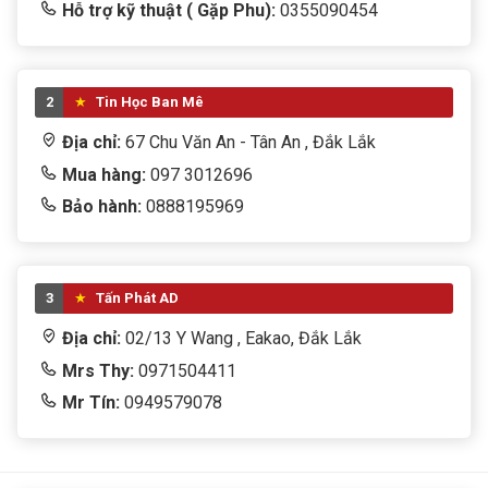
Hỗ trợ kỹ thuật ( Gặp Phu):
0355090454
2
Tin Học Ban Mê
Địa chỉ:
67 Chu Văn An - Tân An , Đắk Lắk
Mua hàng:
097 3012696
Bảo hành:
0888195969
3
Tấn Phát AD
Địa chỉ:
02/13 Y Wang , Eakao, Đắk Lắk
Mrs Thy:
0971504411
Mr Tín:
0949579078