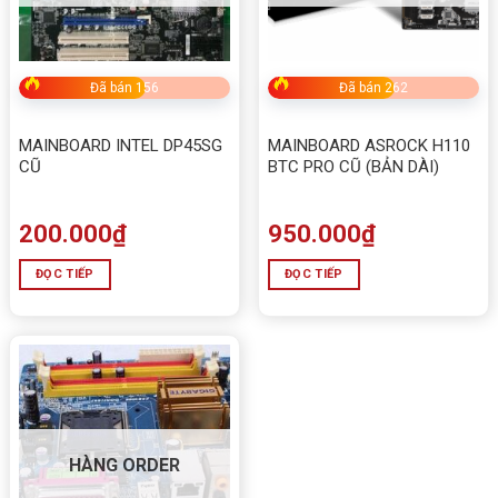
Đã bán 156
Đã bán 262
MAINBOARD INTEL DP45SG
MAINBOARD ASROCK H110
CŨ
BTC PRO CŨ (BẢN DÀI)
200.000
₫
950.000
₫
ĐỌC TIẾP
ĐỌC TIẾP
HÀNG ORDER