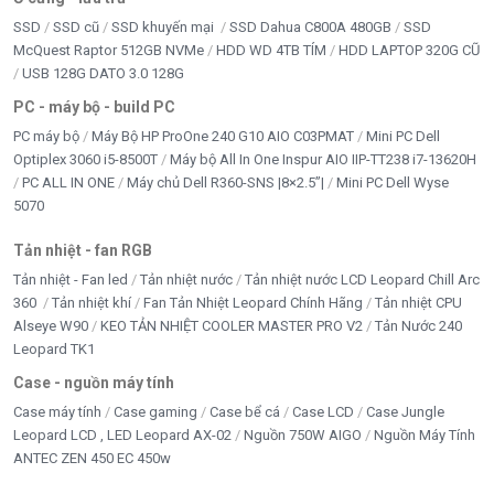
SSD
SSD cũ
SSD khuyến mại
SSD Dahua C800A 480GB
SSD
McQuest Raptor 512GB NVMe
HDD WD 4TB TÍM
HDD LAPTOP 320G CŨ
USB 128G DATO 3.0 128G
PC - máy bộ - build PC
PC máy bộ
Máy Bộ HP ProOne 240 G10 AIO C03PMAT
Mini PC Dell
Optiplex 3060 i5-8500T
Máy bộ All In One Inspur AIO IIP-TT238 i7-13620H
PC ALL IN ONE
Máy chủ Dell R360-SNS |8×2.5”|
Mini PC Dell Wyse
5070
Tản nhiệt - fan RGB
Tản nhiệt - Fan led
Tản nhiệt nước
Tản nhiệt nước LCD Leopard Chill Arc
360
Tản nhiệt khí
Fan Tản Nhiệt Leopard Chính Hãng
Tản nhiệt CPU
Alseye W90
KEO TẢN NHIỆT COOLER MASTER PRO V2
Tản Nước 240
Leopard TK1
Case - nguồn máy tính
Case máy tính
Case gaming
Case bể cá
Case LCD
Case Jungle
Leopard LCD , LED Leopard AX-02
Nguồn 750W AIGO
Nguồn Máy Tính
ANTEC ZEN 450 EC 450w