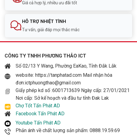
Giá cả hợp lý, nhiều ưu đãi tốt
HỖ TRỢ NHIỆT TÌNH
Tư vấn, giải đáp mọi thắc mắc
CÔNG TY TNHH PHƯƠNG THẢO ICT
Số 02/13 Y Wang, Phường EaKao, Tỉnh Đắk Lắk
website: https://tanphatad.com Mail nhận hóa
đơn:ictphuongthao@gmail.com
Giấy phép kd số :6001713639 Ngày cấp: 27/01/2021
Nơi cấp: Sở kế hoạch và đầu tư tỉnh Đak Lak
Chợ Tốt Tấn Phát AD
Facebook Tấn Phát AD
Youtube Tấn Phát AD
Phản ánh về chất lượng sản phẩm: 0888.19.59.69