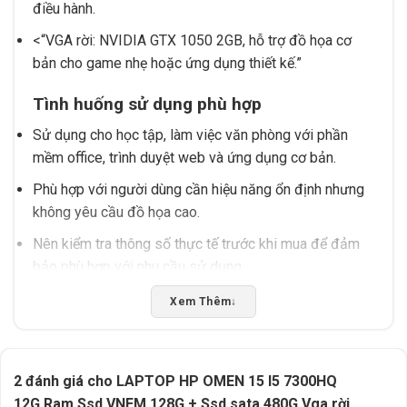
điều hành.
<
VGA rời: NVIDIA GTX 1050 2GB, hỗ trợ đồ họa cơ
bản cho game nhẹ hoặc ứng dụng thiết kế.
Tình huống sử dụng phù hợp
Sử dụng cho học tập, làm việc văn phòng với phần
mềm office, trình duyệt web và ứng dụng cơ bản.
Phù hợp với người dùng cần hiệu năng ổn định nhưng
không yêu cầu đồ họa cao.
Nên kiểm tra thông số thực tế trước khi mua để đảm
bảo phù hợp với nhu cầu sử dụng.
Xem Thêm
↓
Lưu ý khi sử dụng
Tránh để thiết bị hoạt động trong môi trường ẩm ướt
hoặc bụi bẩn để bảo vệ linh kiện.
2 đánh giá cho
LAPTOP HP OMEN 15 I5 7300HQ
Kết nối nguồn điện ổn định và sử dụng cáp nguồn
12G Ram Ssd VNEM 128G + Ssd sata 480G Vga rời