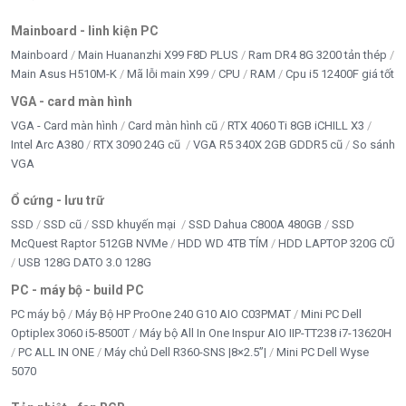
Mainboard - linh kiện PC
Mainboard
Main Huananzhi X99 F8D PLUS
Ram DR4 8G 3200 tản thép
Main Asus H510M-K
Mã lỗi main X99
CPU
RAM
Cpu i5 12400F giá tốt
VGA - card màn hình
VGA - Card màn hình
Card màn hình cũ
RTX 4060 Ti 8GB iCHILL X3
Intel Arc A380
RTX 3090 24G cũ
VGA R5 340X 2GB GDDR5 cũ
So sánh
VGA
Ổ cứng - lưu trữ
SSD
SSD cũ
SSD khuyến mại
SSD Dahua C800A 480GB
SSD
McQuest Raptor 512GB NVMe
HDD WD 4TB TÍM
HDD LAPTOP 320G CŨ
USB 128G DATO 3.0 128G
PC - máy bộ - build PC
PC máy bộ
Máy Bộ HP ProOne 240 G10 AIO C03PMAT
Mini PC Dell
Optiplex 3060 i5-8500T
Máy bộ All In One Inspur AIO IIP-TT238 i7-13620H
PC ALL IN ONE
Máy chủ Dell R360-SNS |8×2.5”|
Mini PC Dell Wyse
5070