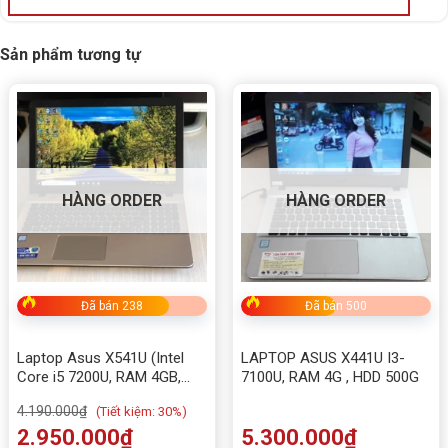
Sản phẩm tương tự
HÀNG ORDER
HÀNG ORDER
Đã bán 238
Đã bán 500
Laptop Asus X541U (Intel
LAPTOP ASUS X441U I3-
Core i5 7200U, RAM 4GB,
7100U, RAM 4G , HDD 500G
SSD 120GB, HDD 500GB, 15.6
4.190.000
₫
(
Tiết kiệm:
30%)
inch HD)
2.950.000
₫
5.300.000
₫