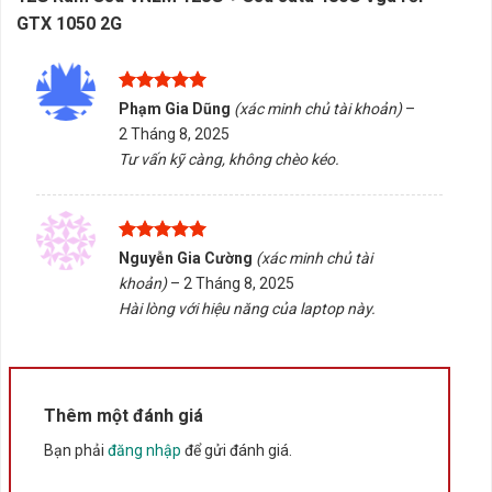
chính hãng nếu có.
GTX 1050 2G
Nên vệ sinh bụi định kỳ để duy trì hiệu suất hoạt động.
Nếu bạn đang tìm mua laptop tại Buôn Ma Thuột, Đắk
Được xếp
Phạm Gia Dũng
(xác minh chủ tài khoản)
–
hạng
5
5
Lắk, Tấn Phát AD sẵn sàng hỗ trợ tư vấn chọn đúng
2 Tháng 8, 2025
sao
sản phẩm, kiểm tra tương thích và cung cấp dịch vụ
Tư vấn kỹ càng, không chèo kéo.
giao hàng tận nơi. Liên hệ ngay để được hỗ trợ nhanh
chóng!
Được xếp
Nguyễn Gia Cường
(xác minh chủ tài
Rate this product
hạng
5
5
khoản)
–
2 Tháng 8, 2025
sao
Hài lòng với hiệu năng của laptop này.
Bấm 5 sao để ủng hộ shop
Thông số kỹ thuật
Thêm một đánh giá
Bạn phải
đăng nhập
để gửi đánh giá.
Xuất xứ
Trung Quốc