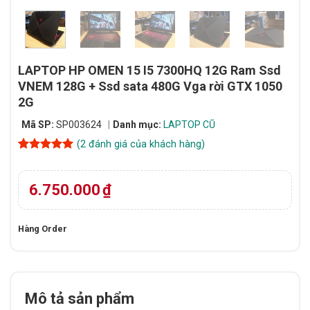
LAPTOP HP OMEN 15 I5 7300HQ 12G Ram Ssd
VNEM 128G + Ssd sata 480G Vga rời GTX 1050
2G
Mã SP:
SP003624
Danh mục:
LAPTOP CŨ
(
2
đánh giá của khách hàng)
5
2
trên 5
dựa trên
đánh giá
6.750.000
₫
Hàng Order
Mô tả sản phẩm