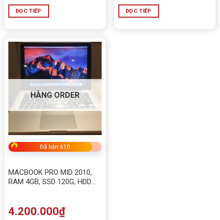
ĐỌC TIẾP
ĐỌC TIẾP
HÀNG ORDER
Đã bán 610
MACBOOK PRO MID 2010,
RAM 4GB, SSD 120G, HDD
500GB, NVIDIA GeForce
320M
4.200.000
₫