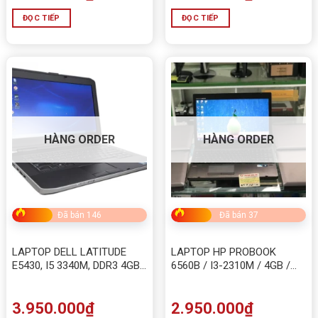
ĐỌC TIẾP
ĐỌC TIẾP
HÀNG ORDER
HÀNG ORDER
Đã bán 146
Đã bán 37
LAPTOP DELL LATITUDE
LAPTOP HP PROBOOK
E5430, I5 3340M, DDR3 4GB,
6560B / I3-2310M / 4GB /
HDD 320GB
HDD 160G
3.950.000
₫
2.950.000
₫