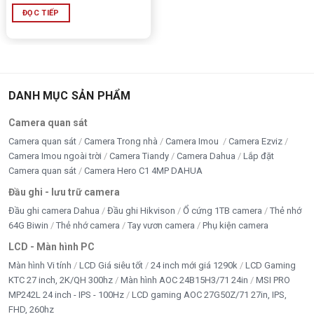
ĐỌC TIẾP
DANH MỤC SẢN PHẨM
Camera quan sát
Camera quan sát
Camera Trong nhà
Camera Imou
Camera Ezviz
Camera Imou ngoài trời
Camera Tiandy
Camera Dahua
Lắp đặt
Camera quan sát
Camera Hero C1 4MP DAHUA
Đầu ghi - lưu trữ camera
Đầu ghi camera Dahua
Đầu ghi Hikvison
Ổ cứng 1TB camera
Thẻ nhớ
64G Biwin
Thẻ nhớ camera
Tay vươn camera
Phụ kiện camera
LCD - Màn hình PC
Màn hình Vi tính
LCD Giá siêu tốt
24 inch mới giá 1290k
LCD Gaming
KTC 27 inch, 2K/QH 300hz
Màn hình AOC 24B15H3/71 24in
MSI PRO
MP242L 24 inch - IPS - 100Hz
LCD gaming AOC 27G50Z/71 27in, IPS,
FHD, 260hz