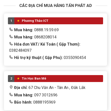
CÁC ĐỊA CHỈ MUA HÀNG TẤN PHÁT AD
1
Phương Thảo ICT
Mua hàng:
0888.19.59.69
Mua hàng:
0868208014
Hóa đơn VAT/ Kế Toán ( Gặp Thơm):
0382484097
Hỗ trợ kỹ thuật ( Gặp Phu):
0355090454
2
Tin Học Ban Mê
Địa chỉ:
67 Chu Văn An - Tân An , Đắk Lắk
Mua hàng:
097 3012696
Bảo hành:
0888195969