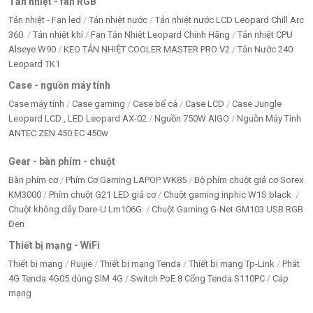
Tản nhiệt - fan RGB
Tản nhiệt - Fan led
Tản nhiệt nước
Tản nhiệt nước LCD Leopard Chill Arc
360
Tản nhiệt khí
Fan Tản Nhiệt Leopard Chính Hãng
Tản nhiệt CPU
Alseye W90
KEO TẢN NHIỆT COOLER MASTER PRO V2
Tản Nước 240
Leopard TK1
Case - nguồn máy tính
Case máy tính
Case gaming
Case bể cá
Case LCD
Case Jungle
Leopard LCD , LED Leopard AX-02
Nguồn 750W AIGO
Nguồn Máy Tính
ANTEC ZEN 450 EC 450w
Gear - bàn phím - chuột
Bàn phím cơ
Phím Cơ Gaming LAPOP WK85
Bộ phím chuột giả cơ Sorex
KM3000
Phím chuột G21 LED giả cơ
Chuột gaming inphic W1S black
Chuột không dây Dare-U Lm106G
Chuột Gaming G-Net GM103 USB RGB
Đen
Thiết bị mạng - WiFi
Thiết bị mạng
Ruijie
Thiết bị mạng Tenda
Thiết bị mạng Tp-Link
Phát
4G Tenda 4G05 dùng SIM 4G
Switch PoE 8 Cổng Tenda S110PC
Cáp
mạng