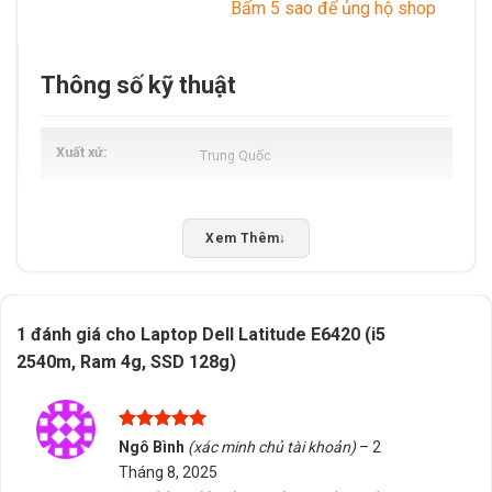
Bấm 5 sao để ủng hộ shop
Thông số kỹ thuật
Xuất xứ
Trung Quốc
Xem Thêm
↓
1 đánh giá cho
Laptop Dell Latitude E6420 (i5
2540m, Ram 4g, SSD 128g)
Được xếp
Ngô Bình
(xác minh chủ tài khoản)
–
2
hạng
5
5
Tháng 8, 2025
sao