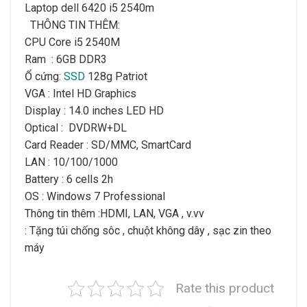
Laptop dell 6420 i5 2540m
THÔNG TIN THÊM:
CPU
Core i5 2540M
Ram
: 6GB DDR3
Ổ cứng:
SSD
128g Patriot
VGA
: Intel HD Graphics
Display
: 14.0 inches LED HD
Optical
: DVDRW+DL
Card Reader
: SD/MMC, SmartCard
LAN
: 10/100/1000
Battery
: 6 cells 2h
OS
: Windows 7 Professional
Thông tin thêm
:HDMI, LAN, VGA , v.vv
: Tặng túi chống sôc , chuột không dây , sạc zin theo
máy
Rate this product