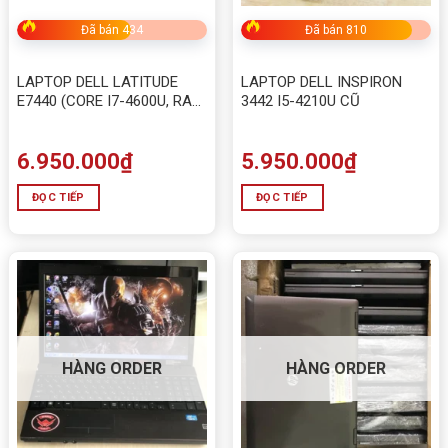
Đã bán 434
Đã bán 810
LAPTOP DELL LATITUDE
LAPTOP DELL INSPIRON
E7440 (CORE I7-4600U, RAM
3442 I5-4210U CŨ
4G, MSATA 128G )
6.950.000
₫
5.950.000
₫
ĐỌC TIẾP
ĐỌC TIẾP
HÀNG ORDER
HÀNG ORDER