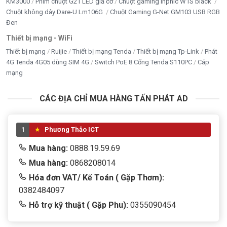
KM3000
Phím chuột G21 LED giả cơ
Chuột gaming inphic W1S black
Chuột không dây Dare-U Lm106G
Chuột Gaming G-Net GM103 USB RGB
Đen
Thiết bị mạng - WiFi
Thiết bị mạng
Ruijie
Thiết bị mạng Tenda
Thiết bị mạng Tp-Link
Phát
4G Tenda 4G05 dùng SIM 4G
Switch PoE 8 Cổng Tenda S110PC
Cáp
mạng
CÁC ĐỊA CHỈ MUA HÀNG TẤN PHÁT AD
1
Phương Thảo ICT
Mua hàng:
0888.19.59.69
Mua hàng:
0868208014
Hóa đơn VAT/ Kế Toán ( Gặp Thơm):
0382484097
Hỗ trợ kỹ thuật ( Gặp Phu):
0355090454