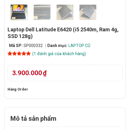
Laptop Dell Latitude E6420 (i5 2540m, Ram 4g,
SSD 128g)
Mã SP:
SP000332
Danh mục:
LAPTOP CŨ
(
1
đánh giá của khách hàng)
5
1
trên 5
dựa trên
đánh giá
3.900.000
₫
Hàng Order
Mô tả sản phẩm