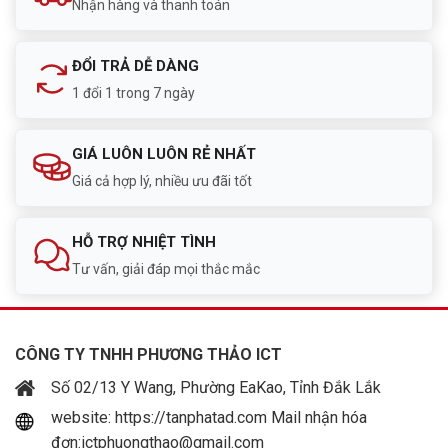
Nhận hàng và thanh toán
ĐỔI TRẢ DỄ DÀNG
1 đổi 1 trong 7 ngày
GIÁ LUÔN LUÔN RẺ NHẤT
Giá cả hợp lý, nhiều ưu đãi tốt
HỖ TRỢ NHIỆT TÌNH
Tư vấn, giải đáp mọi thắc mắc
CÔNG TY TNHH PHƯƠNG THẢO ICT
Số 02/13 Y Wang, Phường EaKao, Tỉnh Đắk Lắk
website: https://tanphatad.com Mail nhận hóa
đơn:ictphuongthao@gmail.com