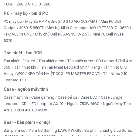
USB 128G DATO 3.0 128G
PC - máy bộ - build PC
PC máy bộ
Máy Bộ HP ProOne 240 G10 AIO C03PMAT
Mini PC Dell
Optiplex 3060 i5-8500T
Máy bộ All In One Inspur AIO IIP-TT238 i7-13620H
PC ALL IN ONE
Máy chủ Dell R360-SNS |8×2.5”|
Mini PC Dell Wyse
5070
Tản nhiệt - fan RGB
Tản nhiệt - Fan led
Tản nhiệt nước
Tản nhiệt nước LCD Leopard Chill Arc
360
Tản nhiệt khí
Fan Tản Nhiệt Leopard Chính Hãng
Tản nhiệt CPU
Alseye W90
KEO TẢN NHIỆT COOLER MASTER PRO V2
Tản Nước 240
Leopard TK1
Case - nguồn máy tính
Case máy tính
Case gaming
Case bể cá
Case LCD
Case Jungle
Leopard LCD , LED Leopard AX-02
Nguồn 750W AIGO
Nguồn Máy Tính
ANTEC ZEN 450 EC 450w
Gear - bàn phím - chuột
Bàn phím cơ
Phím Cơ Gaming LAPOP WK85
Bộ phím chuột giả cơ Sorex