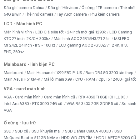
Đầu ghi camera Dahua
Đầu ghi Hikvison
Ổ cứng 1TB camera
Thẻ nhớ
64G Biwin
Thẻ nhớ camera
Tay vươn camera
Phụ kiện camera
LCD - Màn hình PC
Màn hình Vi tính
LCD Giá siêu tốt
24 inch mới giá 1290k
LCD Gaming
KTC 27 inch, 2K/QH 300hz
Màn hình AOC 24B15H3/71 24in
MSI PRO
MP242L 24 inch - IPS - 100Hz
LCD gaming AOC 27G50Z/71 27in, IPS,
FHD, 260hz
Mainboard - linh kiện PC
Mainboard
Main Huananzhi X99 F8D PLUS
Ram DR4 8G 3200 tản thép
Main Asus H510M-K
Mã lỗi main X99
CPU
RAM
Cpu i5 12400F giá tốt
VGA - card màn hình
VGA - Card màn hình
Card màn hình cũ
RTX 4060 Ti 8GB iCHILL X3
Intel Arc A380
RTX 3090 24G cũ
VGA R5 340X 2GB GDDR5 cũ
So sánh
VGA
Ổ cứng - lưu trữ
SSD
SSD cũ
SSD khuyến mại
SSD Dahua C800A 480GB
SSD
McQuest Raptor 512GB NVMe
HDD WD 4TB TÍM
HDD LAPTOP 320G CŨ