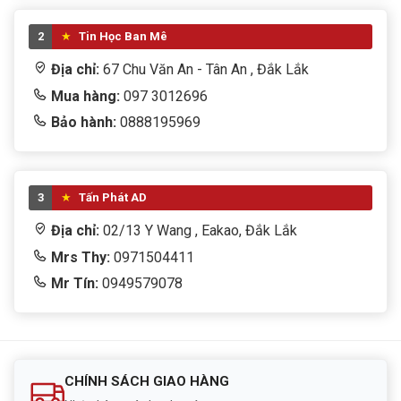
2
Tin Học Ban Mê
Địa chỉ:
67 Chu Văn An - Tân An , Đắk Lắk
Mua hàng:
097 3012696
Bảo hành:
0888195969
3
Tấn Phát AD
Địa chỉ:
02/13 Y Wang , Eakao, Đắk Lắk
Mrs Thy:
0971504411
Mr Tín:
0949579078
CHÍNH SÁCH GIAO HÀNG