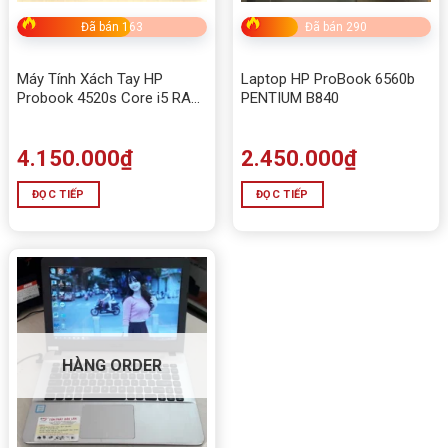
Đã bán 163
Đã bán 290
Máy Tính Xách Tay HP
Laptop HP ProBook 6560b
Probook 4520s Core i5 RAM
PENTIUM B840
4Gb
4.150.000
₫
2.450.000
₫
ĐỌC TIẾP
ĐỌC TIẾP
HÀNG ORDER