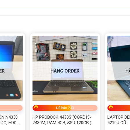
ER
HÀNG ORDER
H
Đã bán 233
ON N4050
HP PROBOOK 4430S (CORE I5-
LAPTOP DEL
 4G, HDD
2430M, RAM 4GB, SSD 120GB )
4210U CŨ