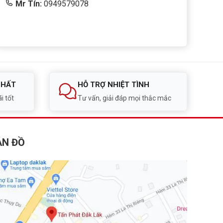
Mr Tín:
0949579078
NHẤT
HỖ TRỢ NHIỆT TÌNH
i tốt
Tư vấn, giải đáp mọi thắc mắc
ẢN ĐỒ