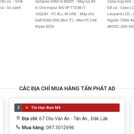
24G cũ
VGA
Optiplex 3060 i5-8500T
Máy bộ All
Case máy tính
cũ
So sánh
In One Inspur AIO IIP-TT238 i7-
bể cá
Case L
13620H
PC ALL IN ONE
Máy chủ
Leopard LCD ,
Dell R360-SNS |8×2.5”|
Mini PC Dell
Nguồn 750W A
Wyse 5070
ANTEC ZEN 450
CÁC ĐỊA CHỈ MUA HÀNG TẤN PHÁT AD
2
Tin Học Ban Mê
Địa chỉ:
67 Chu Văn An - Tân An , Đắk Lắk
Mua hàng:
097 3012696