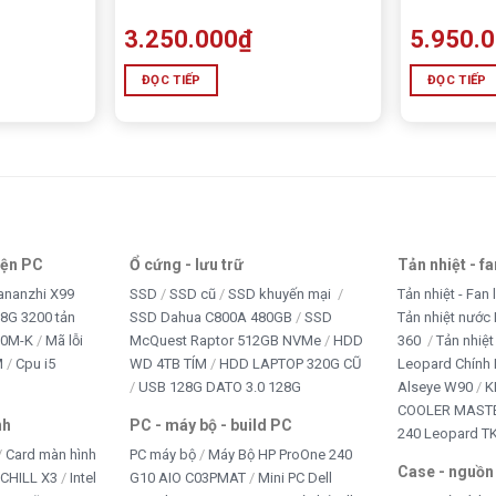
3.250.000
₫
5.950.
ĐỌC TIẾP
ĐỌC TIẾP
iện PC
Ổ cứng - lưu trữ
Tản nhiệt - f
ananzhi X99
SSD
SSD cũ
SSD khuyến mại
Tản nhiệt - Fan 
8G 3200 tản
SSD Dahua C800A 480GB
SSD
Tản nhiệt nước 
10M-K
Mã lỗi
McQuest Raptor 512GB NVMe
HDD
360
Tản nhiệt
M
Cpu i5
WD 4TB TÍM
HDD LAPTOP 320G CŨ
Leopard Chính
USB 128G DATO 3.0 128G
Alseye W90
K
COOLER MASTE
nh
PC - máy bộ - build PC
240 Leopard T
Card màn hình
PC máy bộ
Máy Bộ HP ProOne 240
Case - nguồn
iCHILL X3
Intel
G10 AIO C03PMAT
Mini PC Dell