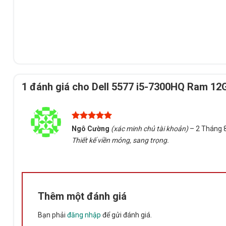
1 đánh giá cho
Dell 5577 i5-7300HQ Ram 12
Được xếp
Ngô Cường
(xác minh chủ tài khoản)
–
2 Tháng 
hạng
5
5
Thiết kế viền mỏng, sang trọng.
sao
Thêm một đánh giá
Bạn phải
đăng nhập
để gửi đánh giá.