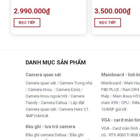
2.990.000
₫
3.500.000
₫
ĐỌC TIẾP
ĐỌC TIẾP
DANH MỤC SẢN PHẨM
Camera quan sát
Mainboard - linh k
Camera quan sát
Camera Trong nhà
Mainboard
Main Hu
Camera Imou
Camera Ezviz
F8D PLUS
Ram DR4 
Camera Imou ngoài trời
Camera
thép
Main Asus H5
Tiandy
Camera Dahua
Lắp đặt
main X99
CPU
RA
Camera quan sát
Camera Hero C1
12400F giá tốt
4MP DAHUA
VGA - card màn hì
Đầu ghi - lưu trữ camera
VGA - Card màn hình
Đầu ghi camera Dahua
Đầu ghi
cũ
RTX 4060 Ti 8GB 