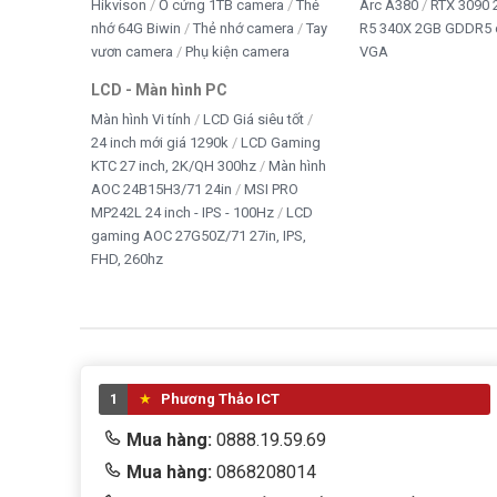
Hikvison
Ổ cứng 1TB camera
Thẻ
Arc A380
RTX 3090 
nhớ 64G Biwin
Thẻ nhớ camera
Tay
R5 340X 2GB GDDR5 
vươn camera
Phụ kiện camera
VGA
LCD - Màn hình PC
Màn hình Vi tính
LCD Giá siêu tốt
24 inch mới giá 1290k
LCD Gaming
KTC 27 inch, 2K/QH 300hz
Màn hình
AOC 24B15H3/71 24in
MSI PRO
MP242L 24 inch - IPS - 100Hz
LCD
gaming AOC 27G50Z/71 27in, IPS,
FHD, 260hz
1
Phương Thảo ICT
Mua hàng:
0888.19.59.69
Mua hàng:
0868208014