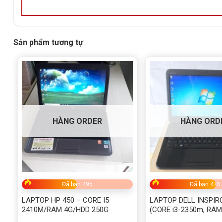
Sản phẩm tương tự
HÀNG ORDER
HÀNG ORD
Đã bán 495
Đã bán 476
LAPTOP HP 450 – CORE I5
LAPTOP DELL INSPIR
2410M/RAM 4G/HDD 250G
(CORE i3-2350m, RAM
320)