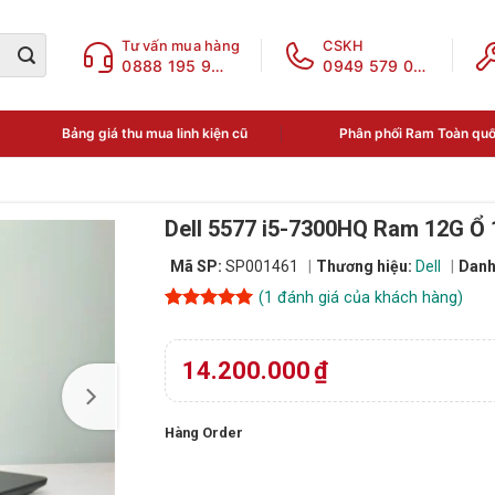
Tư vấn mua hàng
CSKH
0888 195 969
0949 579 078
Bảng giá thu mua linh kiện cũ
Phân phối Ram Toàn qu
Dell 5577 i5-7300HQ Ram 12G Ổ
Mã SP:
SP001461
Thương hiệu:
Dell
Danh
(
1
đánh giá của khách hàng)
5
1
trên 5
dựa trên
đánh giá
14.200.000
₫
Hàng Order