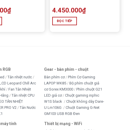
000
₫
4.450.000
₫
ĐỌC TIẾP
an RGB
Gear - bàn phím - chuột
led
Tản nhiệt nước
Bàn phím cơ
Phím Cơ Gaming
LCD Leopard Chill Arc
LAPOP WK85
Bộ phím chuột giả
 khí
Fan Tản Nhiệt
cơ Sorex KM3000
Phím chuột G21
 Hãng
Tản nhiệt CPU
LED giả cơ
Chuột gaming inphic
EO TẢN NHIỆT
W1S black
Chuột không dây Dare-
R PRO V2
Tản Nước
U Lm106G
Chuột Gaming G-Net
K1
GM103 USB RGB Đen
 máy tính
Thiết bị mạng - WiFi