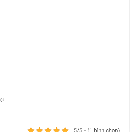
ột
5/5 - (1 bình chọn)