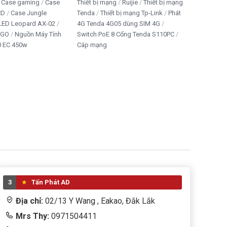
Case gaming
Case
Thiết bị mạng
Ruijie
Thiết bị mạng
CD
Case Jungle
Tenda
Thiết bị mạng Tp-Link
Phát
 LED Leopard AX-02
4G Tenda 4G05 dùng SIM 4G
IGO
Nguồn Máy Tính
Switch PoE 8 Cổng Tenda S110PC
 EC 450w
Cáp mạng
3
Tấn Phát AD
Địa chỉ:
02/13 Y Wang , Eakao, Đắk Lắk
Mrs Thy:
0971504411