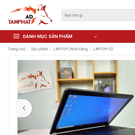
Skip
to
Tìm
kiếm:
content
DANH MỤC SẢN PHẨM
Trang chủ
/
Sản phẩm
/
LAPTOP Chính hãng
/
LAPTOP CŨ