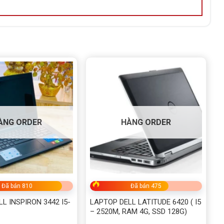
ÀNG ORDER
HÀNG ORDER
Đã bán 810
Đã bán 475
L INSPIRON 3442 I5-
LAPTOP DELL LATITUDE 6420 ( I5
– 2520M, RAM 4G, SSD 128G)