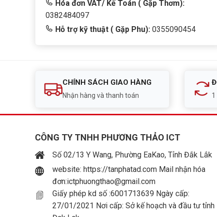
Hóa đơn VAT/ Kế Toán ( Gặp Thơm):
0382484097
Hỗ trợ kỹ thuật ( Gặp Phu):
0355090454
CHÍNH SÁCH GIAO HÀNG
Đ
Nhận hàng và thanh toán
1
CÔNG TY TNHH PHƯƠNG THẢO ICT
Số 02/13 Y Wang, Phường EaKao, Tỉnh Đắk Lắk
website: https://tanphatad.com Mail nhận hóa
đơn:ictphuongthao@gmail.com
Giấy phép kd số :6001713639 Ngày cấp:
27/01/2021 Nơi cấp: Sở kế hoạch và đầu tư tỉnh