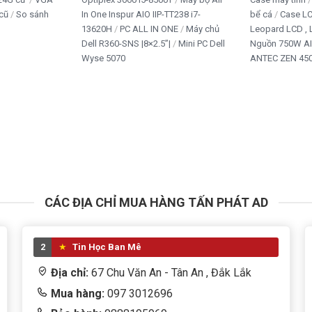
cũ
So sánh
In One Inspur AIO IIP-TT238 i7-
bể cá
Case L
13620H
PC ALL IN ONE
Máy chủ
Leopard LCD ,
Dell R360-SNS |8×2.5”|
Mini PC Dell
Nguồn 750W A
Wyse 5070
ANTEC ZEN 450
CÁC ĐỊA CHỈ MUA HÀNG TẤN PHÁT AD
2
Tin Học Ban Mê
Địa chỉ:
67 Chu Văn An - Tân An , Đắk Lắk
Mua hàng:
097 3012696