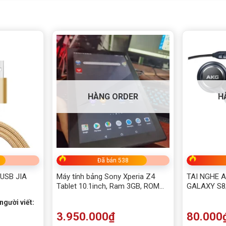
HÀNG ORDER
H
Đã bán 538
USB JIA
Máy tính bảng Sony Xperia Z4
TAI NGHE 
Tablet 10.1inch, Ram 3GB, ROM
GALAXY S8/
32GB, Camera 8.0MP, Wifi/4G/LTE
người viết:
, Màn hình 2k
3.950.000
₫
80.000