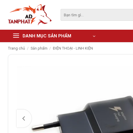
Skip
to
Tìm
kiếm:
content
DANH MỤC SẢN PHẨM
Trang chủ
/
Sản phẩm
/
ĐIỆN THOẠI - LINH KIỆN