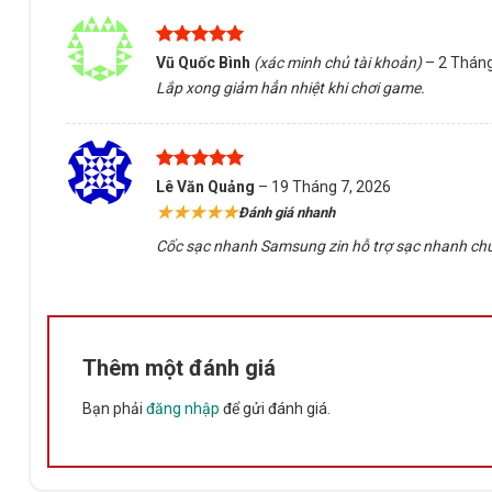
Được xếp
Vũ Quốc Bình
(xác minh chủ tài khoản)
–
2 Tháng
hạng
5
5
Lắp xong giảm hẳn nhiệt khi chơi game.
sao
Được xếp
Lê Văn Quảng
–
19 Tháng 7, 2026
hạng
5
5
★★★★★
Đánh giá nhanh
sao
Cốc sạc nhanh Samsung zin hỗ trợ sạc nhanh chuẩn
Thêm một đánh giá
Bạn phải
đăng nhập
để gửi đánh giá.