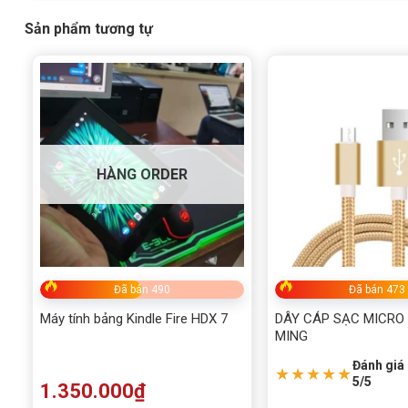
Sản phẩm tương tự
HÀNG ORDER
Đã bán 490
Đã bán 473
Máy tính bảng Kindle Fire HDX 7
DÂY CÁP SẠC MICRO 
MING
Đánh giá 
★★★★★
5/5
1.350.000
₫