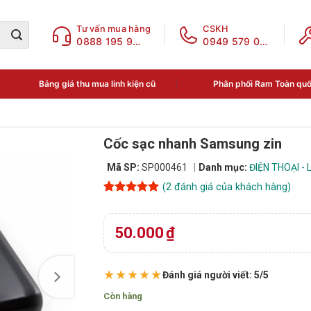
Tư vấn mua hàng
CSKH
0888 195 969
0949 579 078
Bảng giá thu mua linh kiện cũ
Phân phối Ram Toàn qu
Cốc sạc nhanh Samsung zin
Mã SP:
SP000461
Danh mục:
ĐIỆN THOẠI - 
(
2
đánh giá của khách hàng)
5
2
trên 5
dựa trên
đánh giá
50.000
₫
★★★★★
Đánh giá người viết: 5/5
Còn hàng