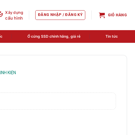
Xây dựng
ĐĂNG NHẬP / ĐĂNG KÝ
GIỎ HÀNG
cấu hình
ốc
Ổ cứng SSD chính hãng, giá rẻ
Tin tức
LINH KIỆN