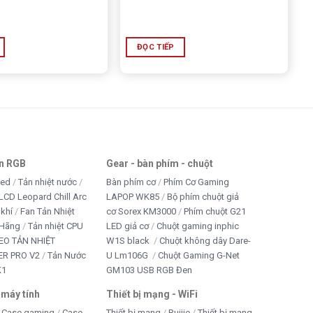
ĐỌC TIẾP
an RGB
Gear - bàn phím - chuột
led
Tản nhiệt nước
Bàn phím cơ
Phím Cơ Gaming
LCD Leopard Chill Arc
LAPOP WK85
Bộ phím chuột giả
 khí
Fan Tản Nhiệt
cơ Sorex KM3000
Phím chuột G21
 Hãng
Tản nhiệt CPU
LED giả cơ
Chuột gaming inphic
EO TẢN NHIỆT
W1S black
Chuột không dây Dare-
R PRO V2
Tản Nước
U Lm106G
Chuột Gaming G-Net
K1
GM103 USB RGB Đen
 máy tính
Thiết bị mạng - WiFi
Case gaming
Case
Thiết bị mạng
Ruijie
Thiết bị mạng