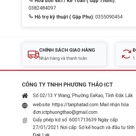
Hóa đơn VAT/ Kế Toán ( Gặp Thơm):
0382484097
Hỗ trợ kỹ thuật ( Gặp Phu):
0355090454
CHÍNH SÁCH GIAO HÀNG
Đ
Nhận hàng và thanh toán
1
CÔNG TY TNHH PHƯƠNG THẢO ICT
Số 02/13 Y Wang, Phường EaKao, Tỉnh Đắk Lắk
website: https://tanphatad.com Mail nhận hóa
đơn:ictphuongthao@gmail.com
Giấy phép kd số :6001713639 Ngày cấp:
27/01/2021 Nơi cấp: Sở kế hoạch và đầu tư tỉnh
Đak Lak