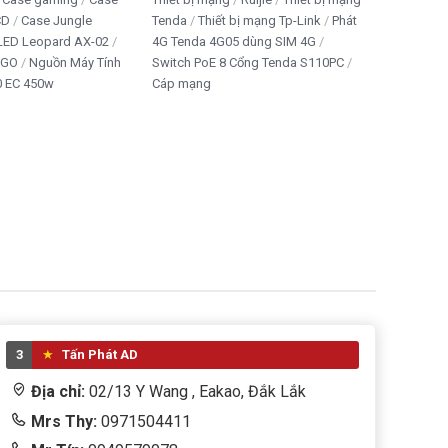
CD
Case Jungle
Tenda
Thiết bị mạng Tp-Link
Phát
 LED Leopard AX-02
4G Tenda 4G05 dùng SIM 4G
IGO
Nguồn Máy Tính
Switch PoE 8 Cổng Tenda S110PC
 EC 450w
Cáp mạng
3
Tấn Phát AD
Địa chỉ:
02/13 Y Wang , Eakao, Đắk Lắk
Mrs Thy:
0971504411