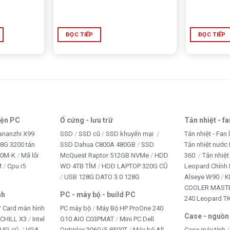
ĐỌC TIẾP
ĐỌC TIẾP
iện PC
Ổ cứng - lưu trữ
Tản nhiệt - f
ananzhi X99
SSD
SSD cũ
SSD khuyến mại
Tản nhiệt - Fan 
8G 3200 tản
SSD Dahua C800A 480GB
SSD
Tản nhiệt nước 
10M-K
Mã lỗi
McQuest Raptor 512GB NVMe
HDD
360
Tản nhiệt
M
Cpu i5
WD 4TB TÍM
HDD LAPTOP 320G CŨ
Leopard Chính
USB 128G DATO 3.0 128G
Alseye W90
K
COOLER MASTE
nh
PC - máy bộ - build PC
240 Leopard T
Card màn hình
PC máy bộ
Máy Bộ HP ProOne 240
Case - nguồn
iCHILL X3
Intel
G10 AIO C03PMAT
Mini PC Dell
24G cũ
VGA
Optiplex 3060 i5-8500T
Máy bộ All
Case máy tính