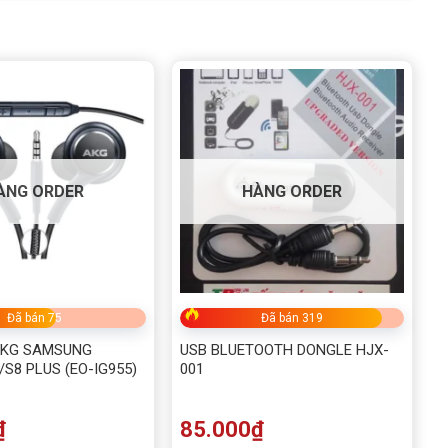
ÀNG ORDER
HÀNG ORDER
Đã bán 75
Đã bán 319
AKG SAMSUNG
USB BLUETOOTH DONGLE HJX-
S8 PLUS (EO-IG955)
001
₫
85.000
₫