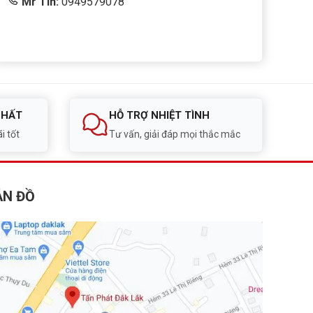
Mr Tín:
0949579078
NHẤT
HỖ TRỢ NHIỆT TÌNH
i tốt
Tư vấn, giải đáp mọi thắc mắc
ẢN ĐỒ