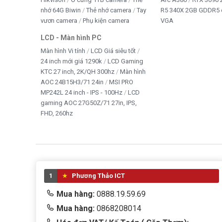
nhớ 64G Biwin
Thẻ nhớ camera
Tay
R5 340X 2GB GDDR5 
vươn camera
Phụ kiện camera
VGA
LCD - Màn hình PC
Màn hình Vi tính
LCD Giá siêu tốt
24 inch mới giá 1290k
LCD Gaming
KTC 27 inch, 2K/QH 300hz
Màn hình
AOC 24B15H3/71 24in
MSI PRO
MP242L 24 inch - IPS - 100Hz
LCD
gaming AOC 27G50Z/71 27in, IPS,
FHD, 260hz
1
Phương Thảo ICT
Mua hàng:
0888.19.59.69
Mua hàng:
0868208014