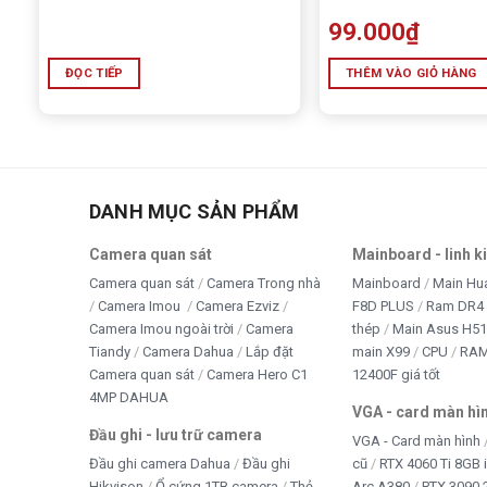
99.000
₫
ĐỌC TIẾP
THÊM VÀO GIỎ HÀNG
DANH MỤC SẢN PHẨM
Camera quan sát
Mainboard - linh k
Camera quan sát
Camera Trong nhà
Mainboard
Main Hu
Camera Imou
Camera Ezviz
F8D PLUS
Ram DR4 
Camera Imou ngoài trời
Camera
thép
Main Asus H5
Tiandy
Camera Dahua
Lắp đặt
main X99
CPU
RA
Camera quan sát
Camera Hero C1
12400F giá tốt
4MP DAHUA
VGA - card màn hì
Đầu ghi - lưu trữ camera
VGA - Card màn hình
Đầu ghi camera Dahua
Đầu ghi
cũ
RTX 4060 Ti 8GB 
Hikvison
Ổ cứng 1TB camera
Thẻ
Arc A380
RTX 3090 