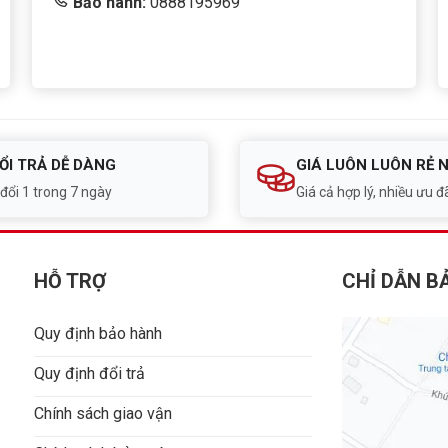
Bảo hành:
0888195969
ỔI TRẢ DỄ DÀNG
GIÁ LUÔN LUÔN RẺ 
 đổi 1 trong 7 ngày
Giá cả hợp lý, nhiều ưu đã
HỖ TRỢ
CHỈ DẪN B
Quy định bảo hành
Quy định đổi trả
Chính sách giao vận