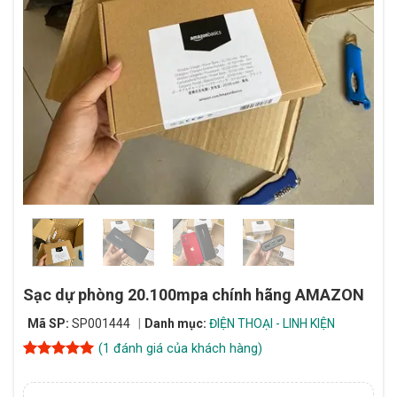
Sạc dự phòng 20.100mpa chính hãng AMAZON
Mã SP:
SP001444
Danh mục:
ĐIỆN THOẠI - LINH KIỆN
(
1
đánh giá của khách hàng)
5
1
trên 5
dựa trên
đánh giá