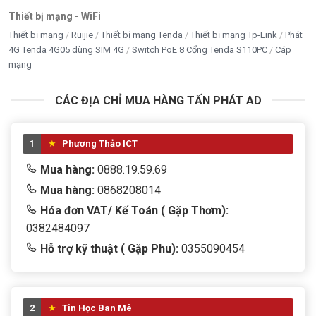
Thiết bị mạng - WiFi
Thiết bị mạng
Ruijie
Thiết bị mạng Tenda
Thiết bị mạng Tp-Link
Phát
4G Tenda 4G05 dùng SIM 4G
Switch PoE 8 Cổng Tenda S110PC
Cáp
mạng
CÁC ĐỊA CHỈ MUA HÀNG TẤN PHÁT AD
1
Phương Thảo ICT
Mua hàng:
0888.19.59.69
Mua hàng:
0868208014
Hóa đơn VAT/ Kế Toán ( Gặp Thơm):
0382484097
Hỗ trợ kỹ thuật ( Gặp Phu):
0355090454
2
Tin Học Ban Mê