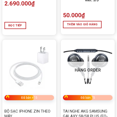
2.690.000
₫
50.000
₫
THÊM VÀO GIỎ HÀNG
ĐỌC TIẾP
HÀNG ORDER
Đã bán 415
Đã bán 75
BỘ SẠC IPHONE ZIN THEO
TAI NGHE AKG SAMSUNG
MÁY
GALAXY S8/S8 PLUS (EO-