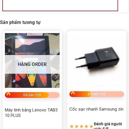
và nhận báo giá nhanh chóng. Chúng tôi cung cấp dịch
vụ giao hàng/tư vấn tại Buôn Ma Thuột, Đắk Lắk, đảm
bảo đáp ứng nhu cầu sử dụng của bạn một cách hiệu
Sản phẩm tương tự
quả.
Rate this product
Bấm 5 sao để ủng hộ shop
HÀNG ORDER
Thông số kỹ thuật
Xuất xứ
Trung Quốc
Đã bán 102
Đã bán 220
Cốc sạc nhanh Samsung zin
Máy tính bảng Lenovo TAB3
10 PLUS
Đánh giá người
★★★★★
viết: 5/5