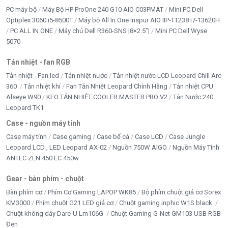
PC máy bộ
Máy Bộ HP ProOne 240 G10 AIO C03PMAT
Mini PC Dell
Optiplex 3060 i5-8500T
Máy bộ All In One Inspur AIO IIP-TT238 i7-13620H
PC ALL IN ONE
Máy chủ Dell R360-SNS |8×2.5”|
Mini PC Dell Wyse
5070
Tản nhiệt - fan RGB
Tản nhiệt - Fan led
Tản nhiệt nước
Tản nhiệt nước LCD Leopard Chill Arc
360
Tản nhiệt khí
Fan Tản Nhiệt Leopard Chính Hãng
Tản nhiệt CPU
Alseye W90
KEO TẢN NHIỆT COOLER MASTER PRO V2
Tản Nước 240
Leopard TK1
Case - nguồn máy tính
Case máy tính
Case gaming
Case bể cá
Case LCD
Case Jungle
Leopard LCD , LED Leopard AX-02
Nguồn 750W AIGO
Nguồn Máy Tính
ANTEC ZEN 450 EC 450w
Gear - bàn phím - chuột
Bàn phím cơ
Phím Cơ Gaming LAPOP WK85
Bộ phím chuột giả cơ Sorex
KM3000
Phím chuột G21 LED giả cơ
Chuột gaming inphic W1S black
Chuột không dây Dare-U Lm106G
Chuột Gaming G-Net GM103 USB RGB
Đen