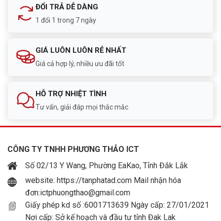
ĐỔI TRẢ DỄ DÀNG
1 đổi 1 trong 7 ngày
GIÁ LUÔN LUÔN RẺ NHẤT
Giá cả hợp lý, nhiều ưu đãi tốt
HỖ TRỢ NHIỆT TÌNH
Tư vấn, giải đáp mọi thắc mắc
CÔNG TY TNHH PHƯƠNG THẢO ICT
Số 02/13 Y Wang, Phường EaKao, Tỉnh Đắk Lắk
website: https://tanphatad.com Mail nhận hóa
đơn:ictphuongthao@gmail.com
Giấy phép kd số :6001713639 Ngày cấp: 27/01/2021
Nơi cấp: Sở kế hoạch và đầu tư tỉnh Đak Lak