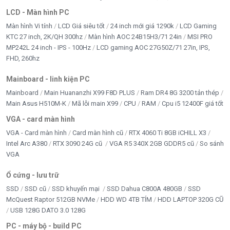
LCD - Màn hình PC
Màn hình Vi tính
LCD Giá siêu tốt
24 inch mới giá 1290k
LCD Gaming
KTC 27 inch, 2K/QH 300hz
Màn hình AOC 24B15H3/71 24in
MSI PRO
MP242L 24 inch - IPS - 100Hz
LCD gaming AOC 27G50Z/71 27in, IPS,
FHD, 260hz
Mainboard - linh kiện PC
Mainboard
Main Huananzhi X99 F8D PLUS
Ram DR4 8G 3200 tản thép
Main Asus H510M-K
Mã lỗi main X99
CPU
RAM
Cpu i5 12400F giá tốt
VGA - card màn hình
VGA - Card màn hình
Card màn hình cũ
RTX 4060 Ti 8GB iCHILL X3
Intel Arc A380
RTX 3090 24G cũ
VGA R5 340X 2GB GDDR5 cũ
So sánh
VGA
Ổ cứng - lưu trữ
SSD
SSD cũ
SSD khuyến mại
SSD Dahua C800A 480GB
SSD
McQuest Raptor 512GB NVMe
HDD WD 4TB TÍM
HDD LAPTOP 320G CŨ
USB 128G DATO 3.0 128G
PC - máy bộ - build PC