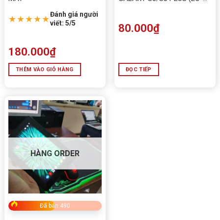
IG955)
Đánh giá người
★★★★★
viết: 5/5
80.000
₫
180.000
₫
THÊM VÀO GIỎ HÀNG
ĐỌC TIẾP
HÀNG ORDER
Đã bán 490