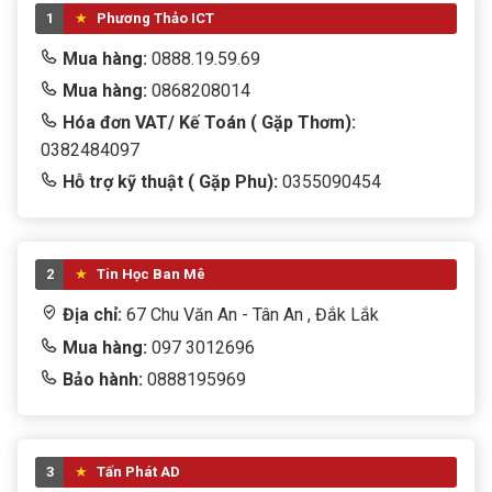
1
Phương Thảo ICT
Mua hàng:
0888.19.59.69
Mua hàng:
0868208014
Hóa đơn VAT/ Kế Toán ( Gặp Thơm):
0382484097
Hỗ trợ kỹ thuật ( Gặp Phu):
0355090454
2
Tin Học Ban Mê
Địa chỉ:
67 Chu Văn An - Tân An , Đắk Lắk
Mua hàng:
097 3012696
Bảo hành:
0888195969
3
Tấn Phát AD