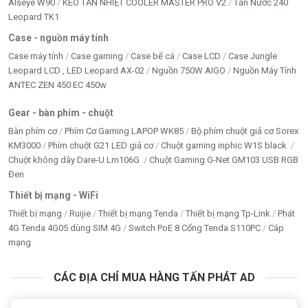
Alseye W90
KEO TẢN NHIỆT COOLER MASTER PRO V2
Tản Nước 240
Leopard TK1
Case - nguồn máy tính
Case máy tính
Case gaming
Case bể cá
Case LCD
Case Jungle
Leopard LCD , LED Leopard AX-02
Nguồn 750W AIGO
Nguồn Máy Tính
ANTEC ZEN 450 EC 450w
Gear - bàn phím - chuột
Bàn phím cơ
Phím Cơ Gaming LAPOP WK85
Bộ phím chuột giả cơ Sorex
KM3000
Phím chuột G21 LED giả cơ
Chuột gaming inphic W1S black
Chuột không dây Dare-U Lm106G
Chuột Gaming G-Net GM103 USB RGB
Đen
Thiết bị mạng - WiFi
Thiết bị mạng
Ruijie
Thiết bị mạng Tenda
Thiết bị mạng Tp-Link
Phát
4G Tenda 4G05 dùng SIM 4G
Switch PoE 8 Cổng Tenda S110PC
Cáp
mạng
CÁC ĐỊA CHỈ MUA HÀNG TẤN PHÁT AD