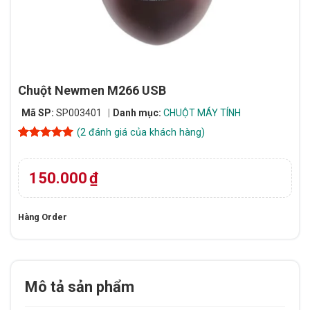
Chuột Newmen M266 USB
Mã SP:
SP003401
Danh mục:
CHUỘT MÁY TÍNH
(
2
đánh giá của khách hàng)
5
2
trên 5
dựa trên
đánh giá
150.000
₫
Hàng Order
Mô tả sản phẩm