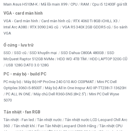
Main Asus H510M-K
Mã lỗi main X99
CPU
RAM
Cpu i5 12400F giá tốt
VGA - card màn hình
VGA - Card màn hình
Card màn hình cũ
RTX 4060 Ti 8GB iCHILL X3
Intel Arc A380
RTX 3090 24G cũ
VGA R5 340X 2GB GDDR5 cũ
So sánh
VGA
Ổ cứng - lưu trữ
SSD
SSD cũ
SSD khuyến mại
SSD Dahua C800A 480GB
SSD
McQuest Raptor 512GB NVMe
HDD WD 4TB TÍM
HDD LAPTOP 320G CŨ
USB 128G DATO 3.0 128G
PC - máy bộ - build PC
PC máy bộ
Máy Bộ HP ProOne 240 G10 AIO C03PMAT
Mini PC Dell
Optiplex 3060 i5-8500T
Máy bộ All In One Inspur AIO IIP-TT238 i7-13620H
PC ALL IN ONE
Máy chủ Dell R360-SNS |8×2.5”|
Mini PC Dell Wyse
5070
Tản nhiệt - fan RGB
Tản nhiệt - Fan led
Tản nhiệt nước
Tản nhiệt nước LCD Leopard Chill Arc
360
Tản nhiệt khí
Fan Tản Nhiệt Leopard Chính Hãng
Tản nhiệt CPU