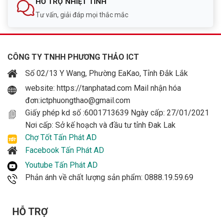
HỖ TRỢ NHIỆT TÌNH
Tư vấn, giải đáp mọi thắc mắc
CÔNG TY TNHH PHƯƠNG THẢO ICT
Số 02/13 Y Wang, Phường EaKao, Tỉnh Đắk Lắk
website: https://tanphatad.com Mail nhận hóa
đơn:ictphuongthao@gmail.com
Giấy phép kd số :6001713639 Ngày cấp: 27/01/2021
Nơi cấp: Sở kế hoạch và đầu tư tỉnh Đak Lak
Chợ Tốt Tấn Phát AD
Facebook Tấn Phát AD
Youtube Tấn Phát AD
Phản ánh về chất lượng sản phẩm: 0888.19.59.69
HỖ TRỢ