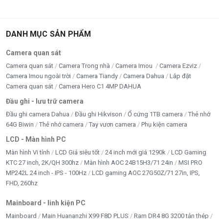
DANH MỤC SẢN PHẨM
Camera quan sát
Camera quan sát
Camera Trong nhà
Camera Imou
Camera Ezviz
Camera Imou ngoài trời
Camera Tiandy
Camera Dahua
Lắp đặt
Camera quan sát
Camera Hero C1 4MP DAHUA
Đầu ghi - lưu trữ camera
Đầu ghi camera Dahua
Đầu ghi Hikvison
Ổ cứng 1TB camera
Thẻ nhớ
64G Biwin
Thẻ nhớ camera
Tay vươn camera
Phụ kiện camera
LCD - Màn hình PC
Màn hình Vi tính
LCD Giá siêu tốt
24 inch mới giá 1290k
LCD Gaming
KTC 27 inch, 2K/QH 300hz
Màn hình AOC 24B15H3/71 24in
MSI PRO
MP242L 24 inch - IPS - 100Hz
LCD gaming AOC 27G50Z/71 27in, IPS,
FHD, 260hz
Mainboard - linh kiện PC
Mainboard
Main Huananzhi X99 F8D PLUS
Ram DR4 8G 3200 tản thép