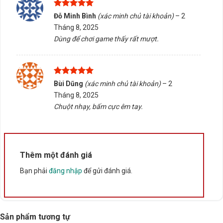
Được xếp
Đỗ Minh Bình
(xác minh chủ tài khoản)
–
2
Tấn Phát AD sẵn sàng tư vấn chọn đúng sản phẩm, hỗ
hạng
5
5
Tháng 8, 2025
sao
trợ kiểm tra tương thích và giao hàng/tư vấn tại Buôn
Dùng để chơi game thấy rất mượt.
Ma Thuột, Đắk Lắk. Liên hệ ngay để được hỗ trợ tận
tình!
Được xếp
Bùi Dũng
(xác minh chủ tài khoản)
–
2
Rate this product
hạng
5
5
Tháng 8, 2025
sao
Bấm 5 sao để ủng hộ shop
Chuột nhạy, bấm cực êm tay.
Thông số kỹ thuật
Thêm một đánh giá
Xuất xứ
Bạn phải
đăng nhập
để gửi đánh giá.
Trung Quốc
Sản phẩm tương tự