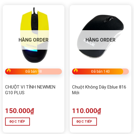
HÀNG ORDER
HÀNG ORDER
Đã bán 98
Đã bán 140
CHUỘT VI TÍNH NEWMEN
Chuột Không Dây Eblue 816
G10 PLUS
Mới
150.000
₫
110.000
₫
ĐỌC TIẾP
ĐỌC TIẾP