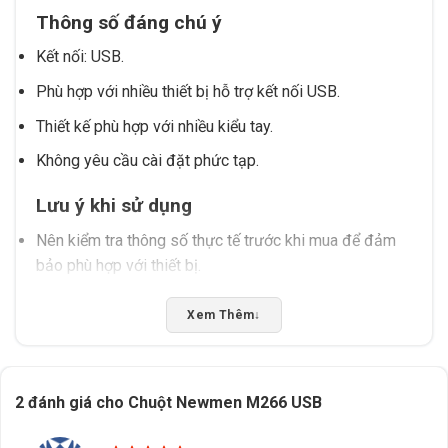
Thông số đáng chú ý
Kết nối: USB.
Phù hợp với nhiều thiết bị hỗ trợ kết nối USB.
Thiết kế phù hợp với nhiều kiểu tay.
Không yêu cầu cài đặt phức tạp.
Lưu ý khi sử dụng
Nên kiểm tra thông số thực tế trước khi mua để đảm
bảo phù hợp với thiết bị.
Tránh đặt chuột ở nơi ẩm ướt hoặc có vật cản để đảm
Xem Thêm
↓
bảo độ bền.
Kết nối USB nên được sử dụng ở cổng có thể điều
chỉnh độ sáng nếu thiết bị hỗ trợ.
2 đánh giá cho
Chuột Newmen M266 USB
Không nên sử dụng chuột ở môi trường có độ ẩm cao
để tránh hư hỏng.