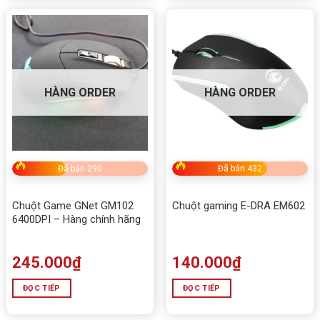
HÀNG ORDER
HÀNG ORDER
Đã bán 290
Đã bán 432
Chuột Game GNet GM102
Chuột gaming E-DRA EM602
6400DPI – Hàng chính hãng
245.000
₫
140.000
₫
ĐỌC TIẾP
ĐỌC TIẾP