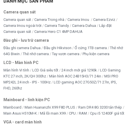
DANH MỤC SẢN PHẨM
Camera quan sát
Camera quan sát
Camera Trong nhà
Camera Imou
Camera Ezviz
Camera Imou ngoài trời
Camera Tiandy
Camera Dahua
Lắp đặt
Camera quan sát
Camera Hero C1 4MP DAHUA
Đầu ghi - lưu trữ camera
Đầu ghi camera Dahua
Đầu ghi Hikvison
Ổ cứng 1TB camera
Thẻ nhớ
64G Biwin
Thẻ nhớ camera
Tay vươn camera
Phụ kiện camera
LCD - Màn hình PC
Màn hình Vi tính
LCD Giá siêu tốt
24 inch mới giá 1290k
LCD Gaming
KTC 27 inch, 2K/QH 300hz
Màn hình AOC 24B15H3/71 24in
MSI PRO
MP242L 24 inch - IPS - 100Hz
LCD gaming AOC 27G50Z/71 27in, IPS,
FHD, 260hz
Mainboard - linh kiện PC
Mainboard
Main Huananzhi X99 F8D PLUS
Ram DR4 8G 3200 tản thép
Main Asus H510M-K
Mã lỗi main X99
CPU
RAM
Cpu i5 12400F giá tốt
VGA - card màn hình