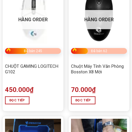
HÀNG ORDER
HÀNG ORDER
Đã bán 245
Đã bán 62
CHUỘT GAMING LOGITECH
Chuột Máy Tính Văn Phòng
G102
Bosston X8 Mới
450.000
₫
70.000
₫
ĐỌC TIẾP
ĐỌC TIẾP