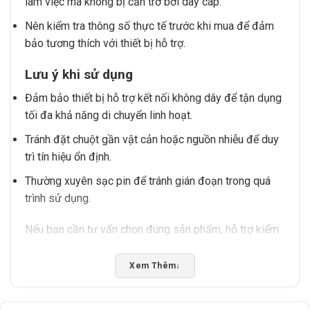
làm việc mà không bị cản trở bởi dây cáp.
Nên kiểm tra thông số thực tế trước khi mua để đảm
bảo tương thích với thiết bị hỗ trợ.
Lưu ý khi sử dụng
Đảm bảo thiết bị hỗ trợ kết nối không dây để tận dụng
tối đa khả năng di chuyển linh hoạt.
Tránh đặt chuột gần vật cản hoặc nguồn nhiễu để duy
trì tín hiệu ổn định.
Thường xuyên sạc pin để tránh gián đoạn trong quá
trình sử dụng.
Nếu bạn cần tư vấn chọn đúng sản phẩm, hỗ trợ kiểm
tra tương thích hoặc giao hàng/tư vấn tại Buôn Ma
Thuột, Đắk Lắk, hãy liên hệ Tấn Phát AD để được hỗ
Xem Thêm
↓
trợ tận tâm. Chúng tôi cam kết cung cấp thông tin chính
xác và dịch vụ chuyên nghiệp.