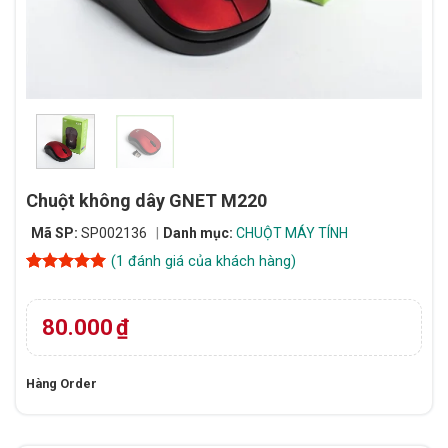
Chuột không dây GNET M220
Mã SP:
SP002136
Danh mục:
CHUỘT MÁY TÍNH
(
1
đánh giá của khách hàng)
5
1
trên 5
dựa trên
đánh giá
80.000
₫
Hàng Order