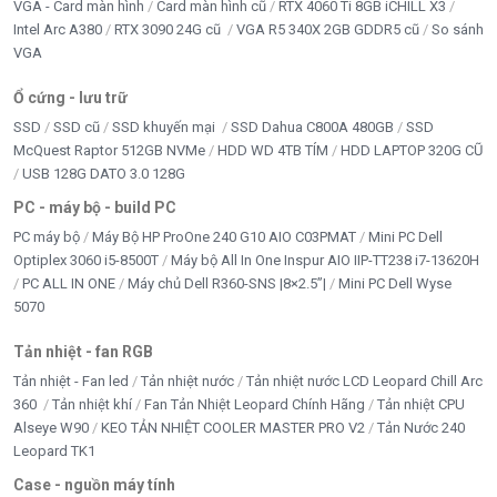
VGA - Card màn hình
Card màn hình cũ
RTX 4060 Ti 8GB iCHILL X3
Intel Arc A380
RTX 3090 24G cũ
VGA R5 340X 2GB GDDR5 cũ
So sánh
VGA
Ổ cứng - lưu trữ
SSD
SSD cũ
SSD khuyến mại
SSD Dahua C800A 480GB
SSD
McQuest Raptor 512GB NVMe
HDD WD 4TB TÍM
HDD LAPTOP 320G CŨ
USB 128G DATO 3.0 128G
PC - máy bộ - build PC
PC máy bộ
Máy Bộ HP ProOne 240 G10 AIO C03PMAT
Mini PC Dell
Optiplex 3060 i5-8500T
Máy bộ All In One Inspur AIO IIP-TT238 i7-13620H
PC ALL IN ONE
Máy chủ Dell R360-SNS |8×2.5”|
Mini PC Dell Wyse
5070
Tản nhiệt - fan RGB
Tản nhiệt - Fan led
Tản nhiệt nước
Tản nhiệt nước LCD Leopard Chill Arc
360
Tản nhiệt khí
Fan Tản Nhiệt Leopard Chính Hãng
Tản nhiệt CPU
Alseye W90
KEO TẢN NHIỆT COOLER MASTER PRO V2
Tản Nước 240
Leopard TK1
Case - nguồn máy tính