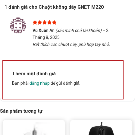
1 đánh giá cho
Chuột không dây GNET M220
Rate this product
Bấm 5 sao để ủng hộ shop
Được xếp
Vũ Xuân An
(xác minh chủ tài khoản)
–
2
hạng
5
5
Tháng 8, 2025
sao
Thông số kỹ thuật
Rất thích con chuột này, phù hợp tay nhỏ.
Xuất xứ
Trung Quốc
Thêm một đánh giá
Bạn phải
đăng nhập
để gửi đánh giá.
Sản phẩm tương tự