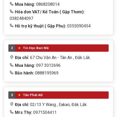
Mua hàng:
0868208014
Hóa đơn VAT/ Kế Toán ( Gặp Thơm):
0382484097
Hỗ trợ kỹ thuật ( Gặp Phu):
0355090454
2
Tin Học Ban Mê
Địa chỉ:
67 Chu Văn An - Tân An , Đắk Lắk
Mua hàng:
097 3012696
Bảo hành:
0888195969
3
Tấn Phát AD
Địa chỉ:
02/13 Y Wang , Eakao, Đắk Lắk
Mrs Thy:
0971504411