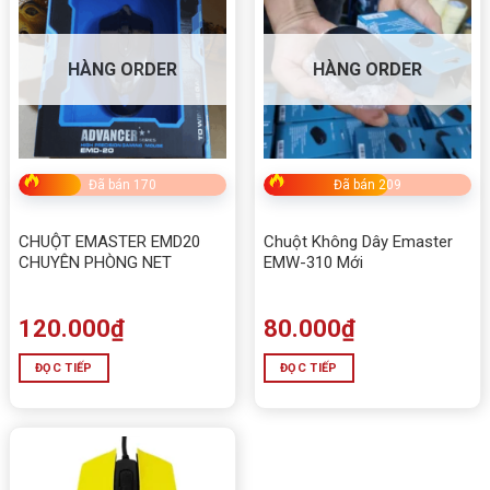
HÀNG ORDER
HÀNG ORDER
Đã bán 170
Đã bán 209
CHUỘT EMASTER EMD20
Chuột Không Dây Emaster
CHUYÊN PHÒNG NET
EMW-310 Mới
120.000
₫
80.000
₫
ĐỌC TIẾP
ĐỌC TIẾP