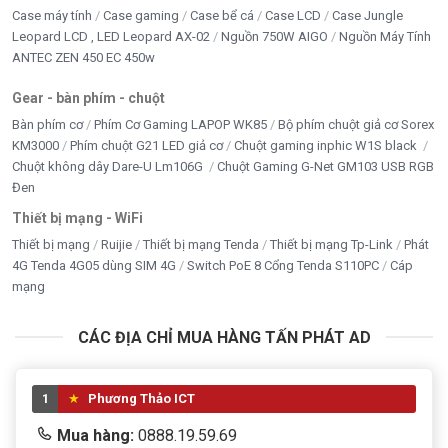
Case máy tính
Case gaming
Case bể cá
Case LCD
Case Jungle
Leopard LCD , LED Leopard AX-02
Nguồn 750W AIGO
Nguồn Máy Tính
ANTEC ZEN 450 EC 450w
Gear - bàn phím - chuột
Bàn phím cơ
Phím Cơ Gaming LAPOP WK85
Bộ phím chuột giả cơ Sorex
KM3000
Phím chuột G21 LED giả cơ
Chuột gaming inphic W1S black
Chuột không dây Dare-U Lm106G
Chuột Gaming G-Net GM103 USB RGB
Đen
Thiết bị mạng - WiFi
Thiết bị mạng
Ruijie
Thiết bị mạng Tenda
Thiết bị mạng Tp-Link
Phát
4G Tenda 4G05 dùng SIM 4G
Switch PoE 8 Cổng Tenda S110PC
Cáp
mạng
CÁC ĐỊA CHỈ MUA HÀNG TẤN PHÁT AD
1
Phương Thảo ICT
Mua hàng:
0888.19.59.69