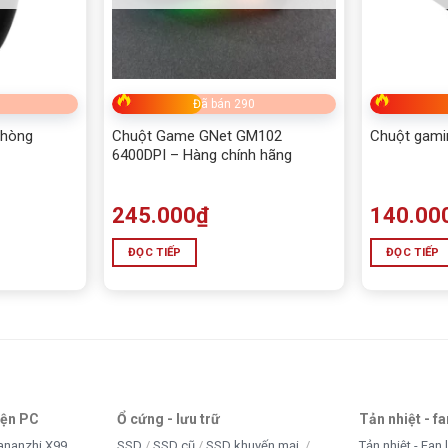
Đã bán 290
Phòng
Chuột Game GNet GM102
Chuột gami
6400DPI – Hàng chính hãng
245.000
₫
140.00
ĐỌC TIẾP
ĐỌC TIẾP
iện PC
Ổ cứng - lưu trữ
Tản nhiệt - f
ananzhi X99
SSD
SSD cũ
SSD khuyến mại
Tản nhiệt - Fan 