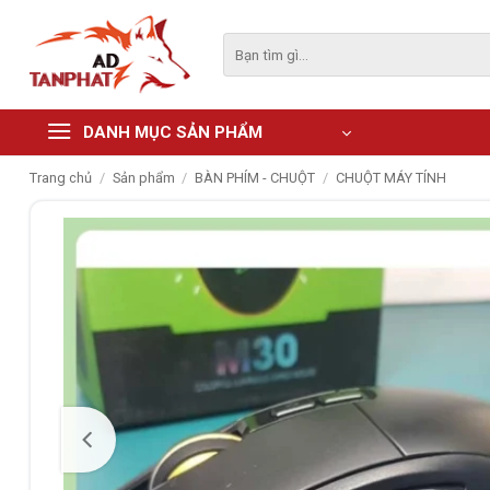
Skip
to
Tìm
kiếm:
content
DANH MỤC SẢN PHẨM
Trang chủ
/
Sản phẩm
/
BÀN PHÍM - CHUỘT
/
CHUỘT MÁY TÍNH