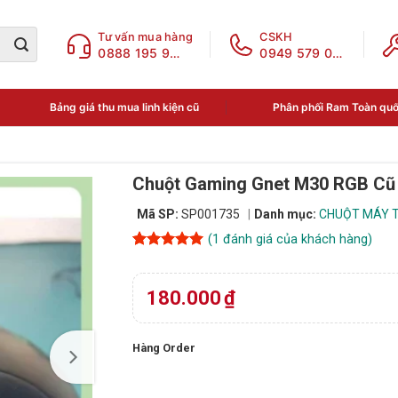
Tư vấn mua hàng
CSKH
0888 195 969
0949 579 078
Bảng giá thu mua linh kiện cũ
Phân phối Ram Toàn qu
Chuột Gaming Gnet M30 RGB Cũ
Mã SP:
SP001735
Danh mục:
CHUỘT MÁY T
(
1
đánh giá của khách hàng)
5
1
trên 5
dựa trên
đánh giá
180.000
₫
Hàng Order