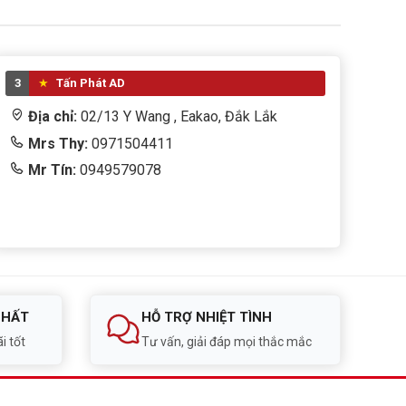
3
Tấn Phát AD
Địa chỉ:
02/13 Y Wang , Eakao, Đắk Lắk
Mrs Thy:
0971504411
Mr Tín:
0949579078
NHẤT
HỖ TRỢ NHIỆT TÌNH
i tốt
Tư vấn, giải đáp mọi thắc mắc