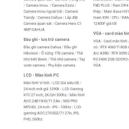
Camera Imou
Camera Ezviz
F8D PLUS
Ram DR4 
Camera Imou ngoài trời
Camera
thép
Main Asus H5
Tiandy
Camera Dahua
Lắp đặt
main X99
CPU
RA
Camera quan sát
Camera Hero C1
12400F giá tốt
4MP DAHUA
VGA - card màn hì
Đầu ghi - lưu trữ camera
VGA - Card màn hình
Đầu ghi camera Dahua
Đầu ghi
cũ
RTX 4060 Ti 8GB 
Hikvison
Ổ cứng 1TB camera
Thẻ
Arc A380
RTX 3090 
nhớ 64G Biwin
Thẻ nhớ camera
Tay
R5 340X 2GB GDDR5 
vươn camera
Phụ kiện camera
VGA
LCD - Màn hình PC
Màn hình Vi tính
LCD Giá siêu tốt
24 inch mới giá 1290k
LCD Gaming
KTC 27 inch, 2K/QH 300hz
Màn hình
AOC 24B15H3/71 24in
MSI PRO
MP242L 24 inch - IPS - 100Hz
LCD
gaming AOC 27G50Z/71 27in, IPS,
FHD, 260hz