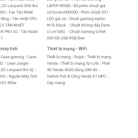
LCD Leopard Chill Arc
LAPOP WK85
Bộ phím chuột giả
 khí
Fan Tản Nhiệt
cơ Sorex KM3000
Phím chuột G21
 Hãng
Tản nhiệt CPU
LED giả cơ
Chuột gaming inphic
EO TẢN NHIỆT
W1S black
Chuột không dây Dare-
R PRO V2
Tản Nước
U Lm106G
Chuột Gaming G-Net
K1
GM103 USB RGB Đen
 máy tính
Thiết bị mạng - WiFi
Case gaming
Case
Thiết bị mạng
Ruijie
Thiết bị mạng
CD
Case Jungle
Tenda
Thiết bị mạng Tp-Link
Phát
 LED Leopard AX-02
4G Tenda 4G05 dùng SIM 4G
IGO
Nguồn Máy Tính
Switch PoE 8 Cổng Tenda S110PC
 EC 450w
Cáp mạng