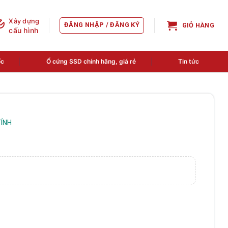
Xây dựng
ĐĂNG NHẬP / ĐĂNG KÝ
GIỎ HÀNG
cấu hình
ốc
Ổ cứng SSD chính hãng, giá rẻ
Tin tức
ÍNH