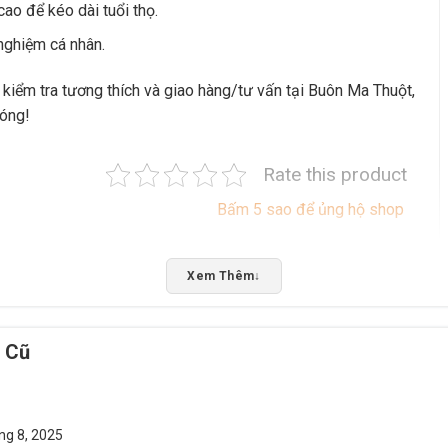
cao để kéo dài tuổi thọ.
nghiệm cá nhân.
kiểm tra tương thích và giao hàng/tư vấn tại Buôn Ma Thuột,
hóng!
Rate this product
Bấm 5 sao để ủng hộ shop
Xem Thêm
↓
 Cũ
ng 8, 2025