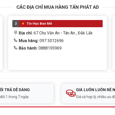
CÁC ĐỊA CHỈ MUA HÀNG TẤN PHÁT AD
2
Tin Học Ban Mê
Địa chỉ:
67 Chu Văn An - Tân An , Đắk Lắk
Mua hàng:
097 3012696
Bảo hành:
0888195969
ỔI TRẢ DỄ DÀNG
GIÁ LUÔN LUÔN RẺ 
 đổi 1 trong 7 ngày
Giá cả hợp lý, nhiều ưu đã