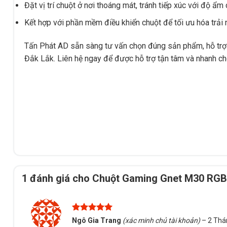
Đặt vị trí chuột ở nơi thoáng mát, tránh tiếp xúc với độ ẩm 
Kết hợp với phần mềm điều khiển chuột để tối ưu hóa trải 
Tấn Phát AD sẵn sàng tư vấn chọn đúng sản phẩm, hỗ trợ 
Đắk Lắk. Liên hệ ngay để được hỗ trợ tận tâm và nhanh c
1 đánh giá cho
Chuột Gaming Gnet M30 RGB
Được xếp
Ngô Gia Trang
(xác minh chủ tài khoản)
–
2 Thá
hạng
5
5