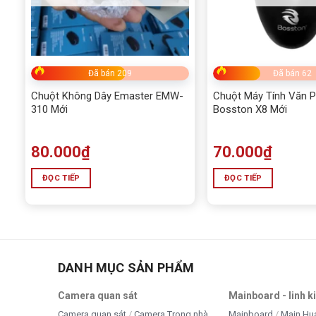
Đã bán 209
Đã bán 62
Chuột Không Dây Emaster EMW-
Chuột Máy Tính Văn 
310 Mới
Bosston X8 Mới
80.000
₫
70.000
₫
ĐỌC TIẾP
ĐỌC TIẾP
DANH MỤC SẢN PHẨM
Camera quan sát
Mainboard - linh k
Camera quan sát
Camera Trong nhà
Mainboard
Main Hu