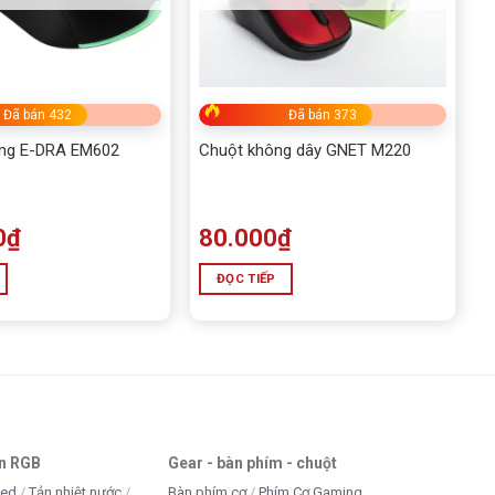
Đã bán 432
Đã bán 373
ng E-DRA EM602
Chuột không dây GNET M220
0
₫
80.000
₫
ĐỌC TIẾP
an RGB
Gear - bàn phím - chuột
led
Tản nhiệt nước
Bàn phím cơ
Phím Cơ Gaming