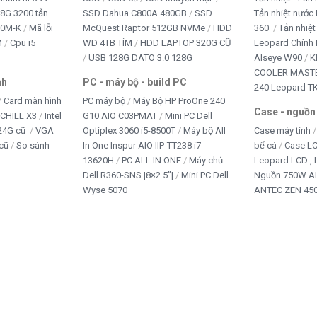
8G 3200 tản
SSD Dahua C800A 480GB
SSD
Tản nhiệt nước 
10M-K
Mã lỗi
McQuest Raptor 512GB NVMe
HDD
360
Tản nhiệt
M
Cpu i5
WD 4TB TÍM
HDD LAPTOP 320G CŨ
Leopard Chính
USB 128G DATO 3.0 128G
Alseye W90
K
COOLER MASTE
nh
PC - máy bộ - build PC
240 Leopard T
Card màn hình
PC máy bộ
Máy Bộ HP ProOne 240
Case - nguồn
iCHILL X3
Intel
G10 AIO C03PMAT
Mini PC Dell
24G cũ
VGA
Optiplex 3060 i5-8500T
Máy bộ All
Case máy tính
cũ
So sánh
In One Inspur AIO IIP-TT238 i7-
bể cá
Case L
13620H
PC ALL IN ONE
Máy chủ
Leopard LCD ,
Dell R360-SNS |8×2.5”|
Mini PC Dell
Nguồn 750W A
Wyse 5070
ANTEC ZEN 450