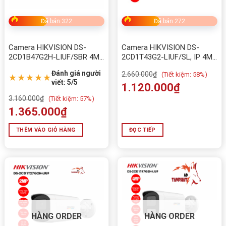
Đã bán 322
Đã bán 272
Camera HIKVISION DS-
Camera HIKVISION DS-
2CD1B47G2H-LIUF/SBR 4MP
2CD1T43G2-LIUF/SL, IP 4MP
Full Color
thân trụ
Đánh giá người
2.660.000
₫
(
Tiết kiệm:
58%)
★★★★★
viết: 5/5
1.120.000
₫
3.160.000
₫
(
Tiết kiệm:
57%)
1.365.000
₫
THÊM VÀO GIỎ HÀNG
ĐỌC TIẾP
📌
Thông số kỹ thuật Camera Hikvision
DS-2SE2C400MWG-E/14
THÔNG SỐ
CHI TIẾT
HÀNG ORDER
HÀNG ORDER
Model
DS-2SE2C400MWG-E/14