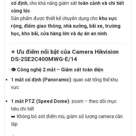
cố định
, cho khả năng giám sát
toàn cảnh và chi tiết
cùng lúc
.
Sản phẩm được thiết kế chuyên dụng cho
khu vực
rộng, điểm giao thông, nhà xưởng, bãi xe, trường
học, kho bãi, cửa hàng lớn và dự án an ninh
.
⭐
Ưu điểm nổi bật của Camera Hikvision
DS-2SE2C400MWG-E/14
👁️
Công nghệ 2 mắt – Giám sát toàn diện
1 mắt cố định (Panoramic)
: quan sát tổng thể khu
vực
1 mắt PTZ (Speed Dome)
: zoom – theo dõi mục
tiêu chi tiết
➡️ Không bỏ sót điểm mù, giảm số lượng camera cần
lắp