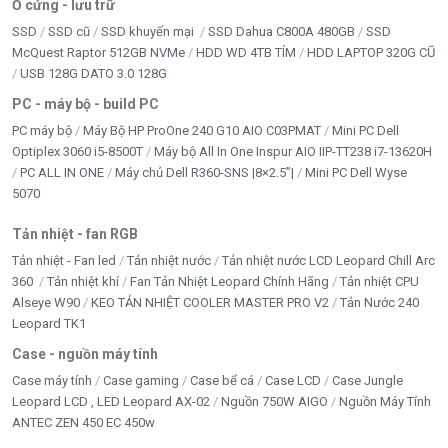
Ổ cứng - lưu trữ
rộng
.
SSD
SSD cũ
SSD khuyến mại
SSD Dahua C800A 480GB
SSD
McQuest Raptor 512GB NVMe
HDD WD 4TB TÍM
HDD LAPTOP 320G CŨ
USB 128G DATO 3.0 128G
📍
Đơn vị cung cấp & lắp đặt tại Đắk Lắk
PC - máy bộ - build PC
📍
Tấn Phát – AD 02/13 Y Wang, Phường Ea Tam,
PC máy bộ
Máy Bộ HP ProOne 240 G10 AIO C03PMAT
Mini PC Dell
TP. Buôn Ma Thuột, Đắk Lắk
Optiplex 3060 i5-8500T
Máy bộ All In One Inspur AIO IIP-TT238 i7-13620H
📞
Hotline:
0355.090.454 – 0888.195.969
PC ALL IN ONE
Máy chủ Dell R360-SNS |8×2.5”|
Mini PC Dell Wyse
✅ Hàng chính hãng – bảo hành đầy đủ
5070
✅ Tư vấn – khảo sát – lắp đặt tận nơi
Tản nhiệt - fan RGB
✅ Nhận công trình & dự án CCTV
Tản nhiệt - Fan led
Tản nhiệt nước
Tản nhiệt nước LCD Leopard Chill Arc
360
Tản nhiệt khí
Fan Tản Nhiệt Leopard Chính Hãng
Tản nhiệt CPU
5/5 - (1 bình chọn)
Alseye W90
KEO TẢN NHIỆT COOLER MASTER PRO V2
Tản Nước 240
Leopard TK1
Bấm 5 sao để ủng hộ shop
Case - nguồn máy tính
Case máy tính
Case gaming
Case bể cá
Case LCD
Case Jungle
Leopard LCD , LED Leopard AX-02
Nguồn 750W AIGO
Nguồn Máy Tính
Thông số kỹ thuật
ANTEC ZEN 450 EC 450w