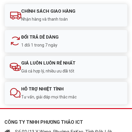
đêm
CHÍNH SÁCH GIAO HÀNG
Full Color
Có Full Color
Nhận hàng và thanh toán
Quay quét
Có quay quét
ĐỔI TRẢ DỄ DÀNG
Góc quay ngang
360degree
1 đổi 1 trong 7 ngày
Góc quay dọc
90degree
GIÁ LUÔN LUÔN RẺ NHẤT
Auto Tracking
Có Auto Tracking
Giá cả hợp lý, nhiều ưu đãi tốt
Tính năng AI
human_detection, vehicle_detection
HỖ TRỢ NHIỆT TÌNH
Tư vấn, giải đáp mọi thắc mắc
Phát hiện người
Có phát hiện người
Phát hiện phương
Có phát hiện phương tiện
tiện
CÔNG TY TNHH PHƯƠNG THẢO ICT
ONVIF
Có ONVIF
Số 02/13 Y Wang, Phường EaKao, Tỉnh Đắk Lắk