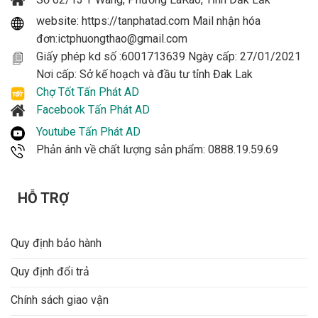
website: https://tanphatad.com Mail nhận hóa
RTSP
Có RTSP
đơn:ictphuongthao@gmail.com
Ứng dụng xem
Giấy phép kd số :6001713639 Ngày cấp: 27/01/2021
Hik-Connect
camera
Nơi cấp: Sở kế hoạch và đầu tư tỉnh Đak Lak
Chợ Tốt Tấn Phát AD
Hỗ trợ thẻ nhớ
Có thẻ nhớ
Facebook Tấn Phát AD
Hỗ trợ đầu ghi
Youtube Tấn Phát AD
Có hỗ trợ NVR
NVR
Phản ánh về chất lượng sản phẩm: 0888.19.59.69
Chuẩn chống
IP66
nước/bụi
HỖ TRỢ
Nhu cầu sử dụng
factory, hospital, house, project,
đề xuất
school, shop, warehouse
Quy định bảo hành
Quy định đổi trả
Chính sách giao vận