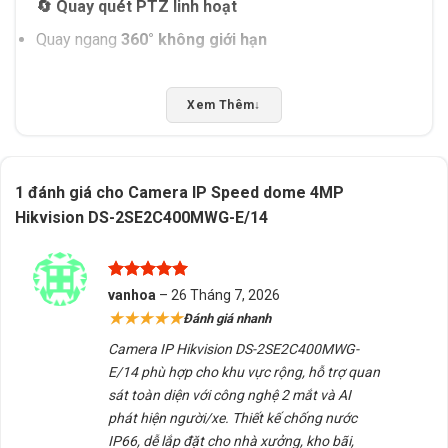
🔄
Quay quét PTZ linh hoạt
Quay ngang
360° không giới hạn
Quay dọc
-5° đến 90°
Xem Thêm
↓
Zoom quang học
14×
, zoom số thông minh
Theo dõi mục tiêu mượt, chính xác
1 đánh giá cho
Camera IP Speed dome 4MP
Hikvision DS-2SE2C400MWG-E/14
🌙
Quan sát ban đêm có màu – Smart Hybrid Light
Tích hợp
hồng ngoại + đèn trợ sáng trắng
Được xếp
vanhoa
–
26 Tháng 7, 2026
Quan sát đêm xa, rõ, có màu trong điều kiện ánh sáng
hạng
5
5
★★★★★
Đánh giá nhanh
sao
yếu
Camera IP Hikvision DS-2SE2C400MWG-
Tự động chuyển chế độ thông minh
E/14 phù hợp cho khu vực rộng, hỗ trợ quan
sát toàn diện với công nghệ 2 mắt và AI
🧠
AI thông minh – Phân tích hình ảnh
phát hiện người/xe. Thiết kế chống nước
IP66, dễ lắp đặt cho nhà xưởng, kho bãi,