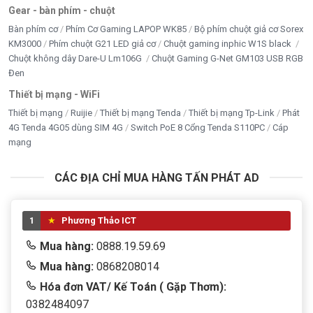
Gear - bàn phím - chuột
Thông số
Chi tiết
Bàn phím cơ
Phím Cơ Gaming LAPOP WK85
Bộ phím chuột giả cơ Sorex
KM3000
Phím chuột G21 LED giả cơ
Chuột gaming inphic W1S black
Model
DS-2SE2C400MWG-E/14
Chuột không dây Dare-U Lm106G
Chuột Gaming G-Net GM103 USB RGB
Đen
Loại camera
IP Speed Dome – 2 mắt
Thiết bị mạng - WiFi
Thiết bị mạng
Ruijie
Thiết bị mạng Tenda
Thiết bị mạng Tp-Link
Phát
Độ phân giải
4MP
4G Tenda 4G05 dùng SIM 4G
Switch PoE 8 Cổng Tenda S110PC
Cáp
mạng
Zoom quang
14×
CÁC ĐỊA CHỈ MUA HÀNG TẤN PHÁT AD
Góc quay
360° ngang – 90° dọc
Ban đêm
IR + ánh sáng trắng
1
Phương Thảo ICT
AI
Mua hàng:
0888.19.59.69
Phát hiện người & xe
Mua hàng:
0868208014
Chuẩn nén
H.265+
Hóa đơn VAT/ Kế Toán ( Gặp Thơm):
0382484097
Chuẩn bảo vệ
IP66