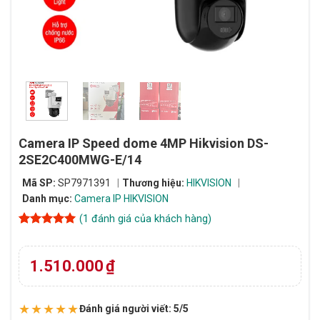
Camera IP Speed dome 4MP Hikvision DS-
2SE2C400MWG-E/14
Mã SP:
SP7971391
Thương hiệu:
HIKVISION
Danh mục:
Camera IP HIKVISION
(
1
đánh giá của khách hàng)
5
1
trên 5
dựa trên
đánh giá
1.510.000
₫
★★★★★
Đánh giá người viết: 5/5