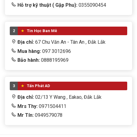
Hỗ trợ kỹ thuật ( Gặp Phu):
0355090454
Nguồn
PoE / DC 12V
Ứng dụng
Hik-Connect
2
Tin Học Ban Mê
Địa chỉ:
67 Chu Văn An - Tân An , Đắk Lắk
Thương hiệu
HIKVISION
Mua hàng:
097 3012696
Loại camera
Camera IP
Bảo hành:
0888195969
Môi trường lắp
Ngoài trời
đặt
3
Tấn Phát AD
Độ phân giải
4MP
Địa chỉ:
02/13 Y Wang , Eakao, Đắk Lắk
Chuẩn nén
H.265+
Mrs Thy:
0971504411
video
Mr Tín:
0949579078
Tiêu cự ống kính
14mm
Công nghệ nhìn
smart_dual_light