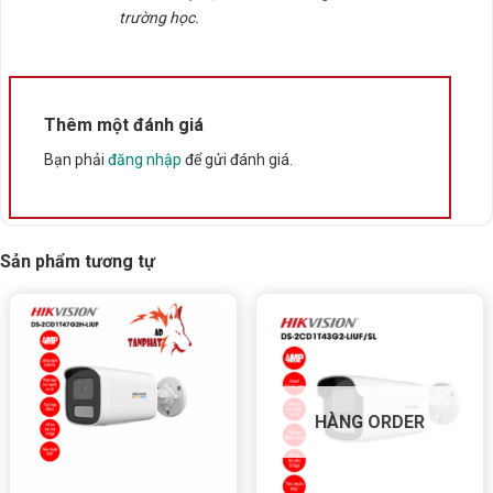
Phát hiện
người / phương tiện
trường học.
Cảnh báo xâm nhập, vượt hàng rào ảo
Giảm báo động giả (mưa, lá cây, côn trùng)
Thêm một đánh giá
🌧️
Thiết kế ngoài trời – Bền bỉ
Bạn phải
đăng nhập
để gửi đánh giá.
Chuẩn
IP66
chống bụi nước
Hoạt động ổn định 24/7 ngoài trời
Sản phẩm tương tự
HÀNG ORDER