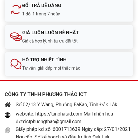
Tại
Tấn Phát AD
, khách hàng được tư vấn chọn đầu
ĐỔI TRẢ DỄ DÀNG
ghi Hikvision phù hợp với số lượng camera, loại
1 đổi 1 trong 7 ngày
camera, nhu cầu lưu trữ và mô hình công trình thực tế.
Với sản phẩm
Đầu ghi hình Hikvision DS-7216HGHI-
K1
, Tấn Phát AD hỗ trợ tư vấn ổ cứng phù hợp, cấu
GIÁ LUÔN LUÔN RẺ NHẤT
hình xem từ xa, cài đặt Hik-Connect và triển khai hệ
Giá cả hợp lý, nhiều ưu đãi tốt
thống camera cho gia đình, cửa hàng, văn phòng, kho
xưởng tại Đắk Lắk.
HỖ TRỢ NHIỆT TÌNH
Tư vấn, giải đáp mọi thắc mắc
FAQ – Câu hỏi thường gặp
Hikvision DS-7216HGHI-K1 là đầu ghi mấy
kênh?
CÔNG TY TNHH PHƯƠNG THẢO ICT
Số 02/13 Y Wang, Phường EaKao, Tỉnh Đắk Lắk
Hikvision DS-7216HGHI-K1 là đầu ghi Turbo HD DVR
hỗ trợ 16 kênh camera analog qua cổng BNC.
website: https://tanphatad.com Mail nhận hóa
đơn:ictphuongthao@gmail.com
Đầu ghi Hikvision DS-7216HGHI-K1 hỗ trợ
Giấy phép kd số :6001713639 Ngày cấp: 27/01/2021
những chuẩn camera nào?
Nơi cấp: Sở kế hoạch và đầu tư tỉnh Đak Lak