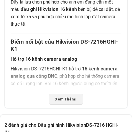
Đây là lựa chọn phù hợp cho anh em đang cần một
mẫu
đầu ghi Hikvision 16 kênh
bền bỉ, dễ cài đặt, dễ
xem từ xa và phù hợp nhiều mô hình lắp đặt camera
thực tế.
Điểm nổi bật của Hikvision DS-7216HGHI-
K1
Hỗ trợ 16 kênh camera analog
Hikvision DS-7216HGHI-K1 hỗ trợ
16 kênh camera
analog qua cổng BNC
, phù hợp cho hệ thống camera
có số lượng lớn. Với 16 kênh, người dùng có thể triển
khai camera cho nhiều khu vực như cổng ra vào, quầy
thu ngân, kho hàng, phòng làm việc, hành lang, bãi xe,
Xem Thêm
↓
sân trước, sân sau hoặc khu vực sản xuất.
Đây là lựa chọn hợp lý cho các công trình cần giám sát
2 đánh giá cho
Đầu ghi hình HikvisionDS-7216 HGHI-
nhiều điểm nhưng vẫn muốn tối ưu chi phí.