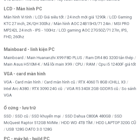
Tối đa 1920 x 1080 / 60Hz
xuất hình
LCD - Màn hình PC
Lưu trữ
1 SATA
Màn hình Vi tính
LCD Giá siêu tốt
24 inch mới giá 1290k
LCD Gaming
KTC 27 inch, 2K/QH 300hz
Màn hình AOC 24B15H3/71 24in
MSI PRO
Dung lượng
MP242L 24 inch - IPS - 100Hz
LCD gaming AOC 27G50Z/71 27in, IPS,
ổ cứng tối
Tối đa 10TB
đa
FHD, 260hz
Cổng mạng
1 RJ45 10/100 Mbps
Mainboard - linh kiện PC
Cổng USB
2 cổng USB 2.0 phía sau
Mainboard
Main Huananzhi X99 F8D PLUS
Ram DR4 8G 3200 tản thép
Main Asus H510M-K
Mã lỗi main X99
CPU
RAM
Cpu i5 12400F giá tốt
Kết nối từ xa
Hik-Connect, DDNS
VGA - card màn hình
Nguồn cấp
12VDC, 1.6A
VGA - Card màn hình
Card màn hình cũ
RTX 4060 Ti 8GB iCHILL X3
Công suất
Intel Arc A380
RTX 3090 24G cũ
VGA R5 340X 2GB GDDR5 cũ
So sánh
Tối đa 10W, chưa gồm ổ cứng
tiêu thụ
VGA
Kích thước
260 x 222 x 45mm
Ổ cứng - lưu trữ
Trọng lượng
Tối đa khoảng 1.1kg, chưa gồm ổ cứng
SSD
SSD cũ
SSD khuyến mại
SSD Dahua C800A 480GB
SSD
McQuest Raptor 512GB NVMe
HDD WD 4TB TÍM
HDD LAPTOP 320G CŨ
Gia đình, cửa hàng, văn phòng, kho xưởng,
Phù hợp
USB 128G DATO 3.0 128G
trường học, công trình camera 16 kênh
PC - máy bộ - build PC