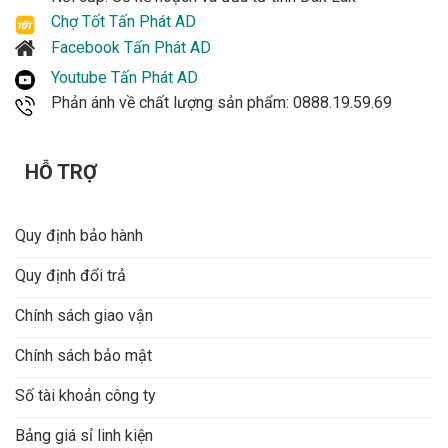
Sản phẩm hỗ trợ nhiều chuẩn camera gồm HDTVI,
Chợ Tốt Tấn Phát AD
AHD, CVI, CVBS và IP, giúp linh hoạt khi lắp mới hoặc
Facebook Tấn Phát AD
nâng cấp hệ thống camera cũ.
Youtube Tấn Phát AD
Phản ánh về chất lượng sản phẩm: 0888.19.59.69
Hikvision DS-7216HGHI-K1 có hỗ trợ
camera IP không?
HỖ TRỢ
Có. Đầu ghi hỗ trợ camera IP, có thể mở rộng tổng số
kênh lên đến 18 kênh với camera IP độ phân giải tối
đa 5MP.
Quy định bảo hành
Đầu ghi DS-7216HGHI-K1 dùng chuẩn nén
Quy định đổi trả
gì?
Chính sách giao vận
Đầu ghi hỗ trợ các chuẩn nén H.265 Pro+, H.265 Pro,
H.265, H.264+ và H.264, giúp tối ưu dung lượng lưu trữ
Chính sách bảo mật
và băng thông khi xem từ xa.
Số tài khoản công ty
DS-7216HGHI-K1 lắp được ổ cứng bao
Bảng giá sỉ linh kiện
nhiêu TB?