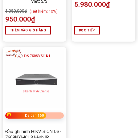
viết: 5/5
5.980.000
₫
Đầu ghi hỗ trợ
Hik-Connect
, giúp người dùng xem
1.050.000
₫
(
Tiết kiệm:
10%)
camera từ xa qua điện thoại, máy tính bảng hoặc máy
950.000
₫
tính khi có kết nối internet. Đây là tính năng rất cần
thiết cho chủ cửa hàng, chủ kho, quản lý doanh nghiệp
THÊM VÀO GIỎ HÀNG
ĐỌC TIẾP
hoặc gia đình muốn theo dõi camera mọi lúc mọi nơi.
Người dùng có thể xem trực tiếp, xem lại dữ liệu đã
ghi, kiểm tra tình hình cửa hàng hoặc nhận thông báo
tùy theo cấu hình hệ thống.
Bảng thông số kỹ thuật Hikvision DS-
7216HGHI-K1
THÔNG SỐ
CHI TIẾT
Tên sản
Đầu ghi hình Hikvision DS-7216HGHI-K1
Đã bán 160
phẩm
Loại thiết bị
Đầu ghi Turbo HD DVR
Đầu ghi hình HIKVISION DS-
7608NXI-K1 8 kênh IP