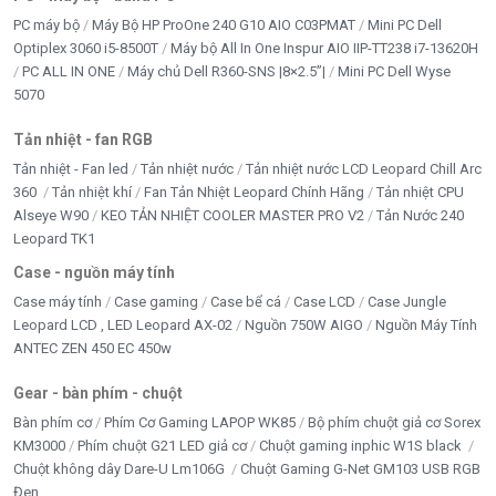
PC máy bộ
Máy Bộ HP ProOne 240 G10 AIO C03PMAT
Mini PC Dell
Hikvision DS-7216HGHI-K1 phù hợp với
Optiplex 3060 i5-8500T
Máy bộ All In One Inspur AIO IIP-TT238 i7-13620H
công trình nào?
PC ALL IN ONE
Máy chủ Dell R360-SNS |8×2.5”|
Mini PC Dell Wyse
5070
Đầu ghi hình Hikvision DS-7216HGHI-K1
phù hợp
với các hệ thống camera cần quản lý nhiều vị trí cùng
Tản nhiệt - fan RGB
lúc. Sản phẩm đặc biệt phù hợp cho:
Tản nhiệt - Fan led
Tản nhiệt nước
Tản nhiệt nước LCD Leopard Chill Arc
360
Tản nhiệt khí
Fan Tản Nhiệt Leopard Chính Hãng
Tản nhiệt CPU
Gia đình có nhiều khu vực cần quan sát, cửa hàng bán
Alseye W90
KEO TẢN NHIỆT COOLER MASTER PRO V2
Tản Nước 240
lẻ, siêu thị mini, kho hàng, nhà xưởng nhỏ và vừa, văn
Leopard TK1
phòng công ty, trường học, quán cà phê, nhà thuốc,
Case - nguồn máy tính
tiệm vàng, khu trọ, bãi xe hoặc các công trình cần đầu
Case máy tính
Case gaming
Case bể cá
Case LCD
Case Jungle
ghi 16 kênh ổn định.
Leopard LCD , LED Leopard AX-02
Nguồn 750W AIGO
Nguồn Máy Tính
ANTEC ZEN 450 EC 450w
Nếu anh đang cần lắp hệ thống camera vừa có camera
analog, vừa muốn mở rộng thêm camera IP, Hikvision
Gear - bàn phím - chuột
DS-7216HGHI-K1 là lựa chọn rất linh hoạt.
Bàn phím cơ
Phím Cơ Gaming LAPOP WK85
Bộ phím chuột giả cơ Sorex
KM3000
Phím chuột G21 LED giả cơ
Chuột gaming inphic W1S black
Chuột không dây Dare-U Lm106G
Chuột Gaming G-Net GM103 USB RGB
Có nên mua đầu ghi Hikvision DS-
Đen