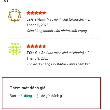
K1
Hỗ trợ nhiều chuẩn camera:
HDTVI/AHD/CVI/CVBS/IP
Được xếp
Lê Gia Hạnh
(xác minh chủ tài khoản)
–
2
hạng
5
5
Một ưu điểm lớn của đầu ghi Hikvision DS-
Tháng 8, 2025
sao
7216HGHI-K1 là khả năng tương thích nhiều chuẩn tín
Giao hàng nhanh, sản phẩm chất lượng.
hiệu. Sản phẩm hỗ trợ camera
HDTVI, AHD, CVI, CVBS
và IP
, giúp người dùng linh hoạt khi nâng cấp hệ thống.
Được xếp
Trần Gia An
(xác minh chủ tài khoản)
–
2
Nếu công trình đang dùng camera analog đời cũ, đầu
hạng
5
5
Tháng 8, 2025
sao
ghi vẫn có thể tận dụng lại trong nhiều trường hợp. Nếu
Tốc độ đo bằng CrystalDisk đúng cam kết.
cần mở rộng thêm camera IP, thiết bị cũng hỗ trợ ngõ
vào IP để tăng tính linh hoạt khi triển khai.
Thêm một đánh giá
Chuẩn nén H.265 Pro+ tiết kiệm dung lượng lưu
trữ
Bạn phải
đăng nhập
để gửi đánh giá.
Hikvision DS-7216HGHI-K1 hỗ trợ chuẩn nén
H.265
Pro+
, giúp giảm dung lượng lưu trữ so với các chuẩn