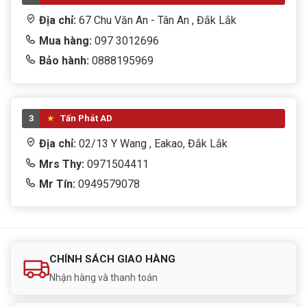
Lưu ý khi lắp đặt Hikvision DS-7216HGHI-
Địa chỉ:
67 Chu Văn An - Tân An , Đắk Lắk
K1
Mua hàng:
097 3012696
Bảo hành:
0888195969
Khi lắp đặt đầu ghi Hikvision DS-7216HGHI-K1, nên
dùng ổ cứng chuyên dụng cho camera để đảm bảo độ
bền khi ghi hình liên tục. Ngoài ra, nên đặt đầu ghi ở
nơi thoáng mát, tránh ẩm, tránh bụi, có nguồn điện ổn
3
Tấn Phát AD
định và nên kết hợp bộ lưu điện UPS nếu công trình
Địa chỉ:
02/13 Y Wang , Eakao, Đắk Lắk
thường xuyên mất điện.
Mrs Thy:
0971504411
Với hệ thống camera 16 kênh, việc đi dây, bấm đầu
Mr Tín:
0949579078
jack, nguồn camera và cấu hình mạng cần được làm kỹ
để hạn chế lỗi mất hình, nhiễu hình, không xem được
từ xa hoặc ghi hình không ổn định.
CHÍNH SÁCH GIAO HÀNG
Mua đầu ghi Hikvision DS-7216HGHI-K1 tại
Nhận hàng và thanh toán
Tấn Phát AD