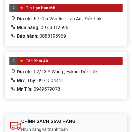
2
Tin Học Ban Mê
Địa chỉ:
67 Chu Văn An - Tân An , Đắk Lắk
Mua hàng:
097 3012696
Bảo hành:
0888195969
3
Tấn Phát AD
Địa chỉ:
02/13 Y Wang , Eakao, Đắk Lắk
Mrs Thy:
0971504411
Mr Tín:
0949579078
CHÍNH SÁCH GIAO HÀNG
Nhận hàng và thanh toán