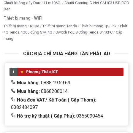
Chuột không dây Dare-U Lm106G
Chuột Gaming G-Net GM103 USB RGB
Đen
Thiết bị mạng - WiFi
Thiết bị mạng
Ruijie
Thiết bị mạng Tenda
Thiết bị mạng Tp-Link
Phát
4G Tenda 4G05 dùng SIM 4G
Switch PoE 8 Cổng Tenda S110PC
Cáp
mạng
CÁC ĐỊA CHỈ MUA HÀNG TẤN PHÁT AD
1
Phương Thảo ICT
Mua hàng:
0888.19.59.69
Mua hàng:
0868208014
Hóa đơn VAT/ Kế Toán ( Gặp Thơm):
0382484097
Hỗ trợ kỹ thuật ( Gặp Phu):
0355090454