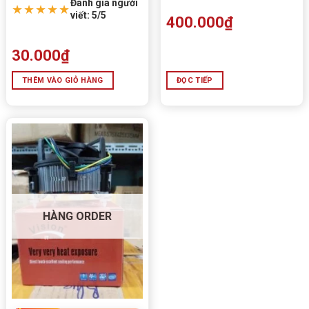
Đánh giá người
★★★★★
viết: 5/5
400.000
₫
30.000
₫
THÊM VÀO GIỎ HÀNG
ĐỌC TIẾP
HÀNG ORDER