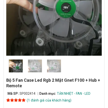
Bộ 5 Fan Case Led Rgb 2 Mặt Gnet F100 + Hub +
Remote
Mã SP:
SP002414
Danh mục:
TẢN NHIỆT - FAN - LED
(
1
đánh giá của khách hàng)
5
1
trên 5