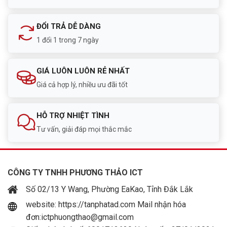
ĐỔI TRẢ DỄ DÀNG
1 đổi 1 trong 7 ngày
GIÁ LUÔN LUÔN RẺ NHẤT
Giá cả hợp lý, nhiều ưu đãi tốt
HỖ TRỢ NHIỆT TÌNH
Tư vấn, giải đáp mọi thắc mắc
CÔNG TY TNHH PHƯƠNG THẢO ICT
Số 02/13 Y Wang, Phường EaKao, Tỉnh Đắk Lắk
website: https://tanphatad.com Mail nhận hóa
đơn:ictphuongthao@gmail.com