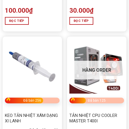
100.000
₫
30.000
₫
ĐỌC TIẾP
ĐỌC TIẾP
HÀNG ORDER
Đã bán 256
Đã bán 125
KEO TẢN NHIỆT XÁM DẠNG
TẢN NHIỆT CPU COOLER
XI LANH
MASTER T400I