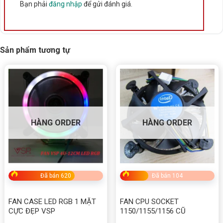
Bạn phải
đăng nhập
để gửi đánh giá.
vấn tại Buôn Ma Thuột, Đắk Lắk. Liên hệ ngay để
được hỗ trợ tận tình!
Sản phẩm tương tự
Rate this product
Bấm 5 sao để ủng hộ shop
Thông số kỹ thuật
HÀNG ORDER
HÀNG ORDER
Xuất xứ
Trung Quốc
Đã bán 620
Đã bán 104
FAN CASE LED RGB 1 MẶT
FAN CPU SOCKET
CỰC ĐẸP VSP
1150/1155/1156 CŨ