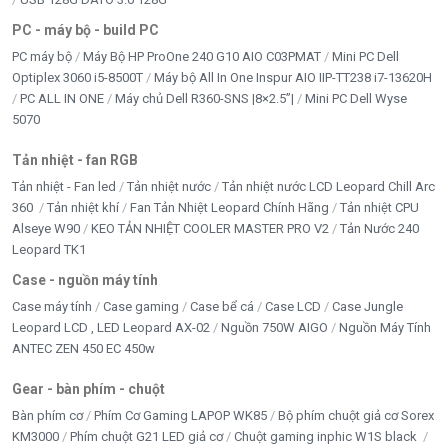
PC - máy bộ - build PC
PC máy bộ
Máy Bộ HP ProOne 240 G10 AIO C03PMAT
Mini PC Dell
Optiplex 3060 i5-8500T
Máy bộ All In One Inspur AIO IIP-TT238 i7-13620H
PC ALL IN ONE
Máy chủ Dell R360-SNS |8×2.5”|
Mini PC Dell Wyse
5070
Tản nhiệt - fan RGB
Tản nhiệt - Fan led
Tản nhiệt nước
Tản nhiệt nước LCD Leopard Chill Arc
360
Tản nhiệt khí
Fan Tản Nhiệt Leopard Chính Hãng
Tản nhiệt CPU
Alseye W90
KEO TẢN NHIỆT COOLER MASTER PRO V2
Tản Nước 240
Leopard TK1
Case - nguồn máy tính
Case máy tính
Case gaming
Case bể cá
Case LCD
Case Jungle
Leopard LCD , LED Leopard AX-02
Nguồn 750W AIGO
Nguồn Máy Tính
ANTEC ZEN 450 EC 450w
Gear - bàn phím - chuột
Bàn phím cơ
Phím Cơ Gaming LAPOP WK85
Bộ phím chuột giả cơ Sorex
KM3000
Phím chuột G21 LED giả cơ
Chuột gaming inphic W1S black