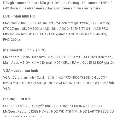
Đầu ghi camera Dahua
Đầu ghi Hikvison
Ổ cứng 1TB camera
Thẻ nhớ
64G Biwin
Thẻ nhớ camera
Tay vươn camera
Phụ kiện camera
LCD - Màn hình PC
Màn hình Vi tính
LCD Giá siêu tốt
24 inch mới giá 1290k
LCD Gaming
KTC 27 inch, 2K/QH 300hz
Màn hình AOC 24B15H3/71 24in
MSI PRO
MP242L 24 inch - IPS - 100Hz
LCD gaming AOC 27G50Z/71 27in, IPS,
FHD, 260hz
Mainboard - linh kiện PC
Mainboard
Main Huananzhi X99 F8D PLUS
Ram DR4 8G 3200 tản thép
Main Asus H510M-K
Mã lỗi main X99
CPU
RAM
Cpu i5 12400F giá tốt
VGA - card màn hình
VGA - Card màn hình
Card màn hình cũ
RTX 4060 Ti 8GB iCHILL X3
Intel Arc A380
RTX 3090 24G cũ
VGA R5 340X 2GB GDDR5 cũ
So sánh
VGA
Ổ cứng - lưu trữ
SSD
SSD cũ
SSD khuyến mại
SSD Dahua C800A 480GB
SSD
McQuest Raptor 512GB NVMe
HDD WD 4TB TÍM
HDD LAPTOP 320G CŨ
USB 128G DATO 3.0 128G