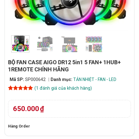
BỘ FAN CASE AIGO DR12 5in1 5 FAN+ 1HUB+
1REMOTE CHÍNH HÃNG
Mã SP:
SP000642
Danh mục:
TẢN NHIỆT - FAN - LED
(
1
đánh giá của khách hàng)
5
1
trên 5
dựa trên
đánh giá
650.000
₫
Hàng Order