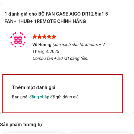
Thông số kỹ thuật
1 đánh giá cho
BỘ FAN CASE AIGO DR12 5in1 5
FAN+ 1HUB+ 1REMOTE CHÍNH HÃNG
Xuất xứ
Trung Quốc
Được xếp
Vũ Hương
(xác minh chủ tài khoản)
–
2
hạng
5
5
Tháng 8, 2025
sao
Combo fan + led rất đáng tiền.
Thêm một đánh giá
Bạn phải
đăng nhập
để gửi đánh giá.
Sản phẩm tương tự