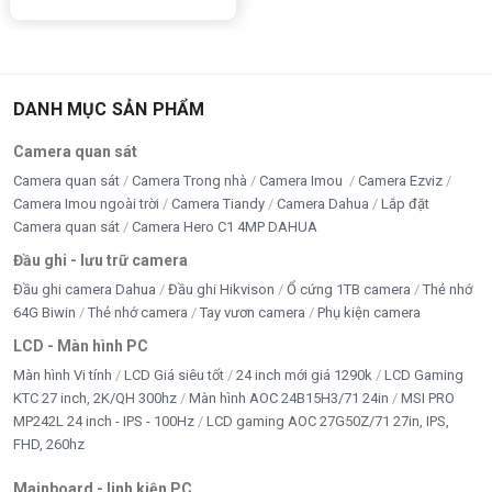
DANH MỤC SẢN PHẨM
Camera quan sát
Camera quan sát
Camera Trong nhà
Camera Imou
Camera Ezviz
Camera Imou ngoài trời
Camera Tiandy
Camera Dahua
Lắp đặt
Camera quan sát
Camera Hero C1 4MP DAHUA
Đầu ghi - lưu trữ camera
Đầu ghi camera Dahua
Đầu ghi Hikvison
Ổ cứng 1TB camera
Thẻ nhớ
64G Biwin
Thẻ nhớ camera
Tay vươn camera
Phụ kiện camera
LCD - Màn hình PC
Màn hình Vi tính
LCD Giá siêu tốt
24 inch mới giá 1290k
LCD Gaming
KTC 27 inch, 2K/QH 300hz
Màn hình AOC 24B15H3/71 24in
MSI PRO
MP242L 24 inch - IPS - 100Hz
LCD gaming AOC 27G50Z/71 27in, IPS,
FHD, 260hz
Mainboard - linh kiện PC