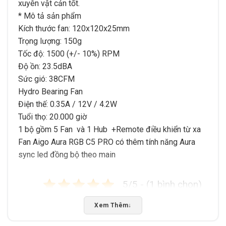
xuyên vật cản tốt.
* Mô tả sản phẩm
Kích thước fan: 120x120x25mm
Trọng lượng: 150g
Tốc độ: 1500 (+/- 10%) RPM
Độ ồn: 23.5dBA
Sức gió: 38CFM
Hydro Bearing Fan
Điện thế: 0.35A / 12V / 4.2W
Tuổi thọ: 20.000 giờ
1 bộ gồm 5 Fan và 1 Hub +Remote điều khiển từ xa
Fan Aigo Aura RGB C5 PRO có thêm tính năng Aura
sync led đồng bộ theo main
5/5 - (1 bình chọn)
Bấm 5 sao để ủng hộ shop
Xem Thêm
↓