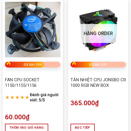
HÀNG ORDER
Đã bán 394
Đã bán 331
FAN CPU SOCKET
TẢN NHIỆT CPU JONSBO CR
1150/1155/1156
1000 RGB NEW BOX
Đánh giá người
★★★★★
viết: 5/5
365.000
₫
60.000
₫
THÊM VÀO GIỎ HÀNG
ĐỌC TIẾP