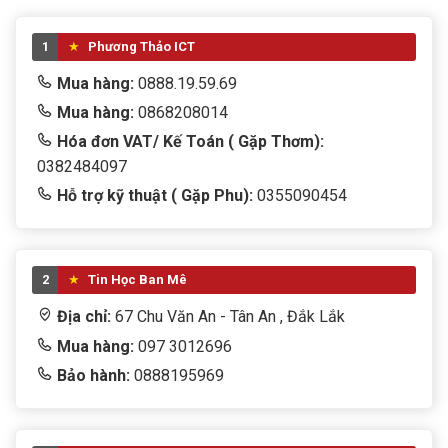
1
Phương Thảo ICT
Mua hàng:
0888.19.59.69
Mua hàng:
0868208014
Hóa đơn VAT/ Kế Toán ( Gặp Thơm):
0382484097
Hỗ trợ kỹ thuật ( Gặp Phu):
0355090454
2
Tin Học Ban Mê
Địa chỉ:
67 Chu Văn An - Tân An , Đắk Lắk
Mua hàng:
097 3012696
Bảo hành:
0888195969