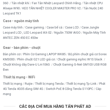
360
Tản nhiệt khí
Fan Tản Nhiệt Leopard Chính Hãng
Tản nhiệt CPU
Alseye W90
KEO TẢN NHIỆT COOLER MASTER PRO V2
Tản Nước 240
Leopard TK1
Case - nguồn máy tính
Case máy tính
Case gaming
Case bể cá
Case LCD
Case Jungle
Leopard LCD , LED Leopard AX-02
Nguồn 750W AIGO
Nguồn Máy Tính
ANTEC ZEN 450 EC 450w
Gear - bàn phím - chuột
Bàn phím cơ
Phím Cơ Gaming LAPOP WK85
Bộ phím chuột giả cơ Sorex
KM3000
Phím chuột G21 LED giả cơ
Chuột gaming inphic W1S black
Chuột không dây Dare-U Lm106G
Chuột Gaming G-Net GM103 USB RGB
Đen
Thiết bị mạng - WiFi
Thiết bị mạng
Ruijie
Thiết bị mạng Tenda
Thiết bị mạng Tp-Link
Phát
4G Tenda 4G05 dùng SIM 4G
Switch PoE 8 Cổng Tenda S110PC
Cáp
mạng
CÁC ĐỊA CHỈ MUA HÀNG TẤN PHÁT AD