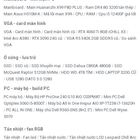
Mainboard
Main Huananzhi X99 F8D PLUS
Ram DR4 8G 3200 tản thép
Main Asus H510M-K
Mã lỗi main X99
CPU
RAM
Cpu i5 12400F giá tốt
VGA - card màn hình
VGA - Card màn hình
Card màn hình cũ
RTX 4060 Ti 8GB iCHILL X3
Intel Arc A380
RTX 3090 24G cũ
VGA R5 340X 2GB GDDR5 cũ
So sánh
VGA
Ổ cứng - lưu trữ
SSD
SSD cũ
SSD khuyến mại
SSD Dahua C800A 480GB
SSD
McQuest Raptor 512GB NVMe
HDD WD 4TB TÍM
HDD LAPTOP 320G CŨ
USB 128G DATO 3.0 128G
PC - máy bộ - build PC
PC máy bộ
Máy Bộ HP ProOne 240 G10 AIO C03PMAT
Mini PC Dell
Optiplex 3060 i5-8500T
Máy bộ All In One Inspur AIO IIP-TT238 i7-13620H
PC ALL IN ONE
Máy chủ Dell R360-SNS |8×2.5”|
Mini PC Dell Wyse
5070
Tản nhiệt - fan RGB
Tản nhiệt - Fan led
Tản nhiệt nước
Tản nhiệt nước LCD Leopard Chill Arc