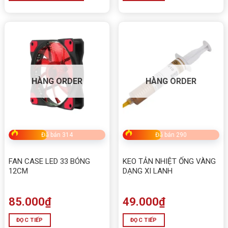
HÀNG ORDER
HÀNG ORDER
Đã bán 314
Đã bán 290
FAN CASE LED 33 BÓNG
KEO TẢN NHIỆT ỐNG VÀNG
12CM
DẠNG XI LANH
85.000
₫
49.000
₫
ĐỌC TIẾP
ĐỌC TIẾP