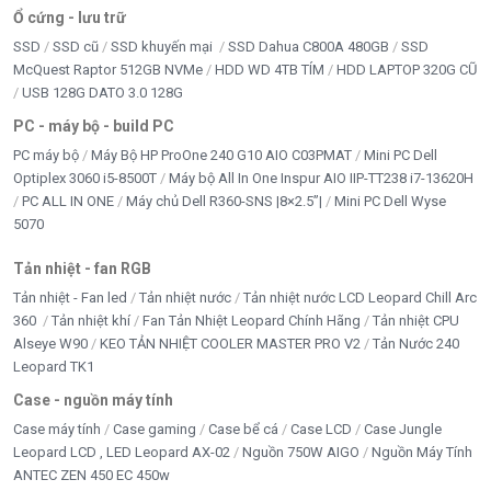
Ổ cứng - lưu trữ
SSD
SSD cũ
SSD khuyến mại
SSD Dahua C800A 480GB
SSD
McQuest Raptor 512GB NVMe
HDD WD 4TB TÍM
HDD LAPTOP 320G CŨ
USB 128G DATO 3.0 128G
PC - máy bộ - build PC
PC máy bộ
Máy Bộ HP ProOne 240 G10 AIO C03PMAT
Mini PC Dell
Optiplex 3060 i5-8500T
Máy bộ All In One Inspur AIO IIP-TT238 i7-13620H
PC ALL IN ONE
Máy chủ Dell R360-SNS |8×2.5”|
Mini PC Dell Wyse
5070
Tản nhiệt - fan RGB
Tản nhiệt - Fan led
Tản nhiệt nước
Tản nhiệt nước LCD Leopard Chill Arc
360
Tản nhiệt khí
Fan Tản Nhiệt Leopard Chính Hãng
Tản nhiệt CPU
Alseye W90
KEO TẢN NHIỆT COOLER MASTER PRO V2
Tản Nước 240
Leopard TK1
Case - nguồn máy tính
Case máy tính
Case gaming
Case bể cá
Case LCD
Case Jungle
Leopard LCD , LED Leopard AX-02
Nguồn 750W AIGO
Nguồn Máy Tính
ANTEC ZEN 450 EC 450w