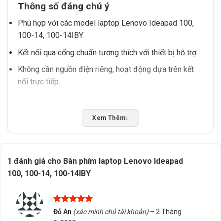
Thông số đáng chú ý
Phù hợp với các model laptop Lenovo Ideapad 100,
100-14, 100-14IBY.
Kết nối qua cổng chuẩn tương thích với thiết bị hỗ trợ.
Không cần nguồn điện riêng, hoạt động dựa trên kết
nối trực tiếp.
Cách chọn và lắp đặt
Xem Thêm
↓
Nên kiểm tra thông số thực tế của thiết bị trước khi
mua để đảm bảo tương thích.
Lắp đặt đơn giản bằng cách tháo nắp lưng và cắm kết
1 đánh giá cho
Bàn phím laptop Lenovo Ideapad
nối đúng chuẩn.
100, 100-14, 100-14IBY
Tránh sử dụng trong môi trường ẩm ướt hoặc có vật
cản để bảo vệ độ bền.
Được xếp
Đỗ An
(xác minh chủ tài khoản)
–
2 Tháng
Nếu bạn đang tìm kiếm sự tư vấn chọn đúng sản
hạng
5
5