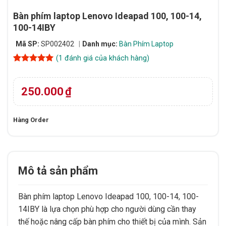
Bàn phím laptop Lenovo Ideapad 100, 100-14,
100-14IBY
Mã SP:
SP002402
Danh mục:
Bàn Phím Laptop
(
1
đánh giá của khách hàng)
5
1
trên 5
dựa trên
đánh giá
250.000
₫
Hàng Order
Mô tả sản phẩm
Bàn phím laptop Lenovo Ideapad 100, 100-14, 100-
14IBY là lựa chọn phù hợp cho người dùng cần thay
thế hoặc nâng cấp bàn phím cho thiết bị của mình. Sản