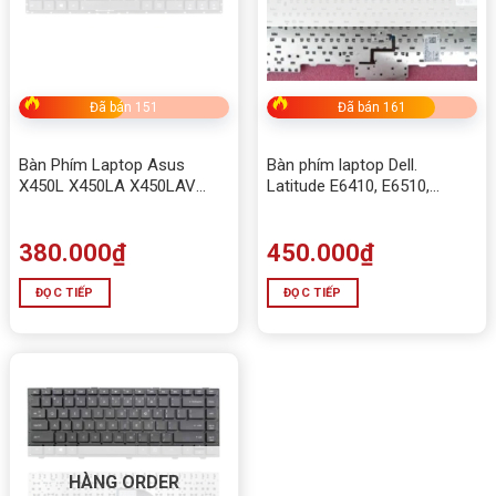
Đã bán 151
Đã bán 161
Bàn Phím Laptop Asus
Bàn phím laptop Dell.
X450L X450LA X450LAV
Latitude E6410, E6510,
X450LB X450LC X450LD
E6400, E6500
X450LDV
380.000
₫
450.000
₫
ĐỌC TIẾP
ĐỌC TIẾP
HÀNG ORDER