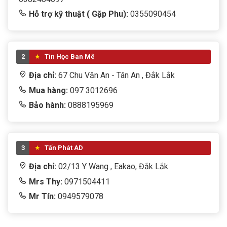
Hỗ trợ kỹ thuật ( Gặp Phu):
0355090454
2
Tin Học Ban Mê
Địa chỉ:
67 Chu Văn An - Tân An , Đắk Lắk
Mua hàng:
097 3012696
Bảo hành:
0888195969
3
Tấn Phát AD
Địa chỉ:
02/13 Y Wang , Eakao, Đắk Lắk
Mrs Thy:
0971504411
Mr Tín:
0949579078