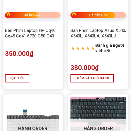
Đã bán 431
Đã bán 674
Bàn Phím Laptop HP Cq40
Bàn Phím Laptop Asus X540,
Cq45 Cq41 6720 G50 G40
X540L, X540LA, X540LJ,
X540S, X540SA, X540SC
Đánh giá người
★★★★★
viết: 5/5
350.000
₫
380.000
₫
ĐỌC TIẾP
THÊM VÀO GIỎ HÀNG
HÀNG ORDER
HÀNG ORDER