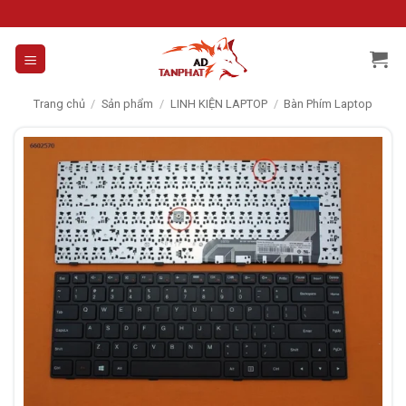
Skip
to
content
Trang chủ
/
Sản phẩm
/
LINH KIỆN LAPTOP
/
Bàn Phím Laptop