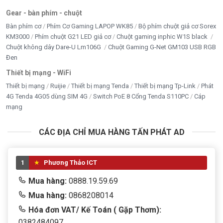
Gear - bàn phím - chuột
Bàn phím cơ
Phím Cơ Gaming LAPOP WK85
Bộ phím chuột giả cơ Sorex
KM3000
Phím chuột G21 LED giả cơ
Chuột gaming inphic W1S black
Chuột không dây Dare-U Lm106G
Chuột Gaming G-Net GM103 USB RGB
Đen
Thiết bị mạng - WiFi
Thiết bị mạng
Ruijie
Thiết bị mạng Tenda
Thiết bị mạng Tp-Link
Phát
4G Tenda 4G05 dùng SIM 4G
Switch PoE 8 Cổng Tenda S110PC
Cáp
mạng
CÁC ĐỊA CHỈ MUA HÀNG TẤN PHÁT AD
1
Phương Thảo ICT
Mua hàng:
0888.19.59.69
Mua hàng:
0868208014
Hóa đơn VAT/ Kế Toán ( Gặp Thơm):
0382484097