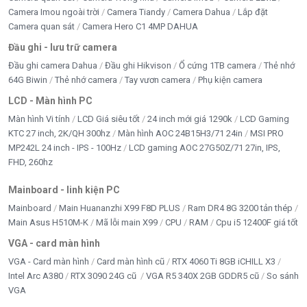
Camera Imou ngoài trời
Camera Tiandy
Camera Dahua
Lắp đặt
Camera quan sát
Camera Hero C1 4MP DAHUA
Đầu ghi - lưu trữ camera
Đầu ghi camera Dahua
Đầu ghi Hikvison
Ổ cứng 1TB camera
Thẻ nhớ
64G Biwin
Thẻ nhớ camera
Tay vươn camera
Phụ kiện camera
LCD - Màn hình PC
Màn hình Vi tính
LCD Giá siêu tốt
24 inch mới giá 1290k
LCD Gaming
KTC 27 inch, 2K/QH 300hz
Màn hình AOC 24B15H3/71 24in
MSI PRO
MP242L 24 inch - IPS - 100Hz
LCD gaming AOC 27G50Z/71 27in, IPS,
FHD, 260hz
Mainboard - linh kiện PC
Mainboard
Main Huananzhi X99 F8D PLUS
Ram DR4 8G 3200 tản thép
Main Asus H510M-K
Mã lỗi main X99
CPU
RAM
Cpu i5 12400F giá tốt
VGA - card màn hình
VGA - Card màn hình
Card màn hình cũ
RTX 4060 Ti 8GB iCHILL X3
Intel Arc A380
RTX 3090 24G cũ
VGA R5 340X 2GB GDDR5 cũ
So sánh
VGA