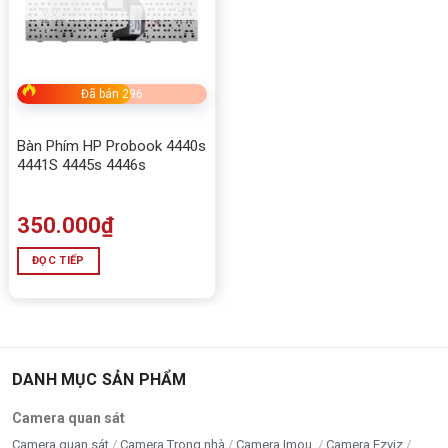
Đã bán 296
Bàn Phím HP Probook 4440s
4441S 4445s 4446s
350.000
₫
ĐỌC TIẾP
DANH MỤC SẢN PHẨM
Camera quan sát
Camera quan sát
Camera Trong nhà
Camera Imou
Camera Ezviz