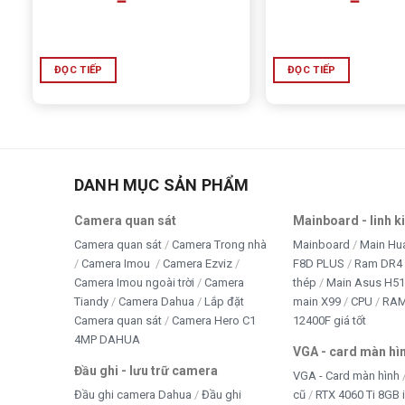
ĐỌC TIẾP
ĐỌC TIẾP
DANH MỤC SẢN PHẨM
Camera quan sát
Mainboard - linh k
Camera quan sát
Camera Trong nhà
Mainboard
Main Hu
Camera Imou
Camera Ezviz
F8D PLUS
Ram DR4 
Camera Imou ngoài trời
Camera
thép
Main Asus H5
Tiandy
Camera Dahua
Lắp đặt
main X99
CPU
RA
Camera quan sát
Camera Hero C1
12400F giá tốt
4MP DAHUA
VGA - card màn hì
Đầu ghi - lưu trữ camera
VGA - Card màn hình
Đầu ghi camera Dahua
Đầu ghi
cũ
RTX 4060 Ti 8GB 