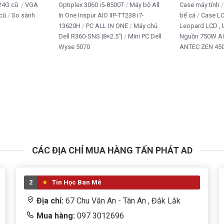
24G cũ
VGA
Optiplex 3060 i5-8500T
Máy bộ All
Case máy tính
cũ
So sánh
In One Inspur AIO IIP-TT238 i7-
bể cá
Case L
13620H
PC ALL IN ONE
Máy chủ
Leopard LCD ,
Dell R360-SNS |8×2.5”|
Mini PC Dell
Nguồn 750W A
Wyse 5070
ANTEC ZEN 450
CÁC ĐỊA CHỈ MUA HÀNG TẤN PHÁT AD
2
Tin Học Ban Mê
Địa chỉ:
67 Chu Văn An - Tân An , Đắk Lắk
Mua hàng:
097 3012696