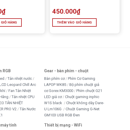
0
₫
450.000
₫
 GIỎ HÀNG
THÊM VÀO GIỎ HÀNG
an RGB
Gear - bàn phím - chuột
led
Tản nhiệt nước
Bàn phím cơ
Phím Cơ Gaming
LCD Leopard Chill Arc
LAPOP WK85
Bộ phím chuột giả
 khí
Fan Tản Nhiệt
cơ Sorex KM3000
Phím chuột G21
 Hãng
Tản nhiệt CPU
LED giả cơ
Chuột gaming inphic
EO TẢN NHIỆT
W1S black
Chuột không dây Dare-
R PRO V2
Tản Nước
U Lm106G
Chuột Gaming G-Net
K1
GM103 USB RGB Đen
 máy tính
Thiết bị mạng - WiFi