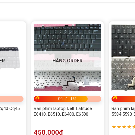
ER
HÀNG ORDER
Đã bán 161
Cq40 Cq45
Bàn phím laptop Dell. Latitude
Bàn phím la
E6410, E6510, E6400, E6500
5584 5593 
7490 7491 
5498 5490 
★★★★
450.000
₫