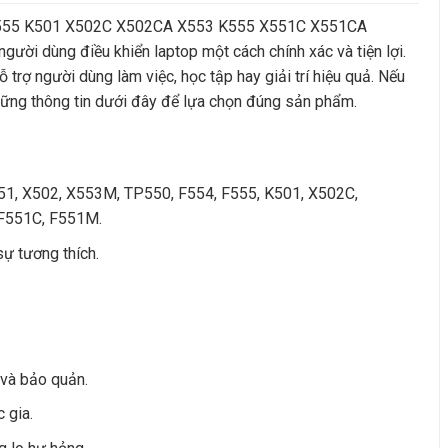
F555 K501 X502C X502CA X553 K555 X551C X551CA
ời dùng điều khiển laptop một cách chính xác và tiện lợi.
trợ người dùng làm việc, học tập hay giải trí hiệu quả. Nếu
hững thông tin dưới đây để lựa chọn đúng sản phẩm.
551, X502, X553M, TP550, F554, F555, K501, X502C,
F551C, F551M.
ự tương thích.
 và bảo quản.
 gia.