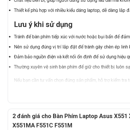
Chất liệu bền bỉ, giúp người dùng sử dụng lâu dài mà khôn
Thiết kế phù hợp với nhiều kiểu dáng laptop, dễ dàng lắp đ
Lưu ý khi sử dụng
Tránh để bàn phím tiếp xúc với nước hoặc bụi bẩn để đảm
Nên sử dụng đúng vị trí lắp đặt để tránh gây chèn ép linh 
Đảm bảo nguồn điện và kết nối ổn định để sử dụng hiệu q
Thường xuyên vệ sinh bàn phím để giữ cho thiết bị luôn sạ
Nếu bạn cần tư vấn chọn đúng sản phẩm, hỗ trợ kiểm tra 
Lắk, hãy liên hệ Tấn Phát AD để được hỗ trợ nhanh chóng 
2 đánh giá cho
Bàn Phím Laptop Asus X551
X551MA F551C F551M