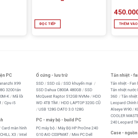
450.00
ĐỌC TIẾP
THÊM VÀO
iện PC
Ổ cứng - lưu trữ
Tản nhiệt - f
ananzhi X99
SSD
SSD cũ
SSD khuyến mại
Tản nhiệt - Fan 
8G 3200 tản
SSD Dahua C800A 480GB
SSD
Tản nhiệt nước 
10M-K
Mã lỗi
McQuest Raptor 512GB NVMe
HDD
360
Tản nhiệt
M
Cpu i5
WD 4TB TÍM
HDD LAPTOP 320G CŨ
Leopard Chính
USB 128G DATO 3.0 128G
Alseye W90
K
COOLER MASTE
nh
PC - máy bộ - build PC
240 Leopard T
Card màn hình
PC máy bộ
Máy Bộ HP ProOne 240
Case - nguồn
iCHILL X3
Intel
G10 AIO C03PMAT
Mini PC Dell