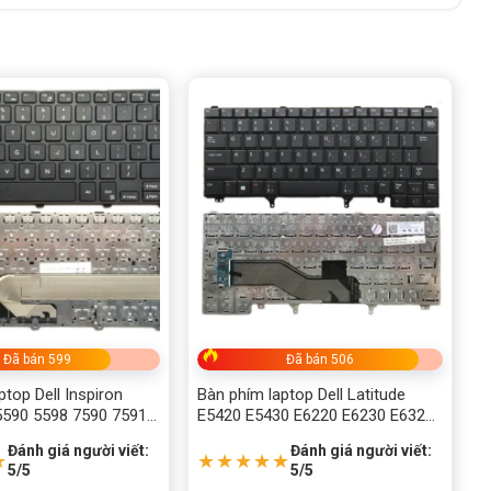
Đã bán 599
Đã bán 506
ptop Dell Inspiron
Bàn phím laptop Dell Latitude
5590 5598 7590 7591
E5420 E5430 E6220 E6230 E6320
7390 7391 Vostro
E6330 E6420 E6430 E6440 XT3 –
Đánh giá người viết:
Đánh giá người viết:
5390 5391
E6420
★
★★★★★
5/5
5/5