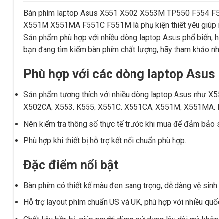
Bàn phím laptop Asus X551 X502 X553M TP550 F554 
X551M X551MA F551C F551M là phụ kiện thiết yếu giúp ngư
Sản phẩm phù hợp với nhiều dòng laptop Asus phổ biến, hỗ 
bạn đang tìm kiếm bàn phím chất lượng, hãy tham khảo n
Phù hợp với các dòng laptop Asus
Sản phẩm tương thích với nhiều dòng laptop Asus như X
X502CA, X553, K555, X551C, X551CA, X551M, X551MA, 
Nên kiểm tra thông số thực tế trước khi mua để đảm bảo s
Phù hợp khi thiết bị hỗ trợ kết nối chuẩn phù hợp.
Đặc điểm nổi bật
Bàn phím có thiết kế màu đen sang trọng, dễ dàng vệ sinh
Hỗ trợ layout phím chuẩn US và UK, phù hợp với nhiều quốc