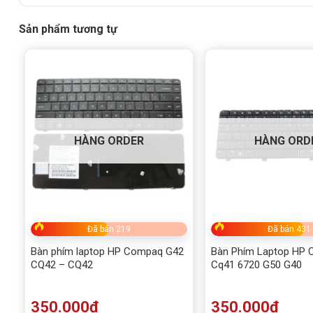
Sản phẩm tương tự
HÀNG ORDER
HÀNG ORD
Đã bán 219
Đã bán 431
Bàn phím laptop HP Compaq G42
Bàn Phím Laptop HP 
CQ42 – CQ42
Cq41 6720 G50 G40
350.000
₫
350.000
₫