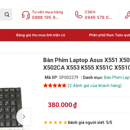
Tư vấn mua hàng
CSKH
0888 195 969
0949 579 078
Bảng giá thu mua linh kiện cũ
Phân phối Ram Toàn qu
Bàn Phím Laptop Asus X551 X5
X502CA X553 K555 X551C X55
Mã SP:
SP002379
Danh mục:
Bàn Phím Lap
(
2
đánh giá của khách hàng)
5
2
trên 5
dựa trên
đánh giá
380.000
₫
★★★★★
Đánh giá người viết: 5/5