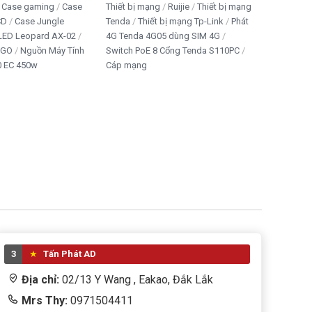
Case gaming
Case
Thiết bị mạng
Ruijie
Thiết bị mạng
CD
Case Jungle
Tenda
Thiết bị mạng Tp-Link
Phát
 LED Leopard AX-02
4G Tenda 4G05 dùng SIM 4G
IGO
Nguồn Máy Tính
Switch PoE 8 Cổng Tenda S110PC
 EC 450w
Cáp mạng
3
Tấn Phát AD
Địa chỉ:
02/13 Y Wang , Eakao, Đắk Lắk
Mrs Thy:
0971504411