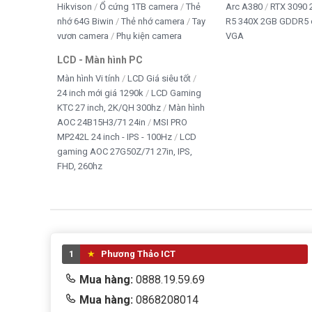
Hikvison
Ổ cứng 1TB camera
Thẻ
Arc A380
RTX 3090 
nhớ 64G Biwin
Thẻ nhớ camera
Tay
R5 340X 2GB GDDR5 
vươn camera
Phụ kiện camera
VGA
LCD - Màn hình PC
Màn hình Vi tính
LCD Giá siêu tốt
24 inch mới giá 1290k
LCD Gaming
KTC 27 inch, 2K/QH 300hz
Màn hình
AOC 24B15H3/71 24in
MSI PRO
MP242L 24 inch - IPS - 100Hz
LCD
gaming AOC 27G50Z/71 27in, IPS,
FHD, 260hz
1
Phương Thảo ICT
Mua hàng:
0888.19.59.69
Mua hàng:
0868208014