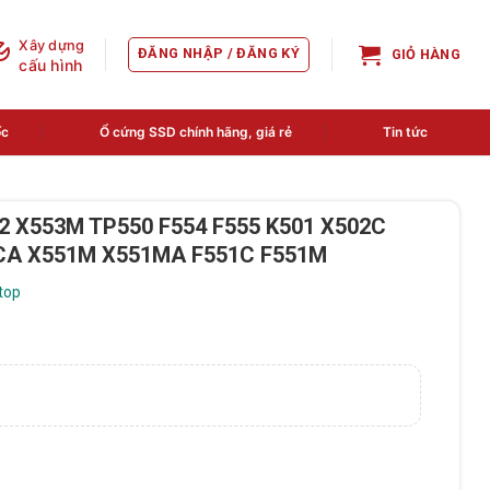
Xây dựng
ĐĂNG NHẬP / ĐĂNG KÝ
GIỎ HÀNG
cấu hình
ốc
Ổ cứng SSD chính hãng, giá rẻ
Tin tức
02 X553M TP550 F554 F555 K501 X502C
1CA X551M X551MA F551C F551M
top