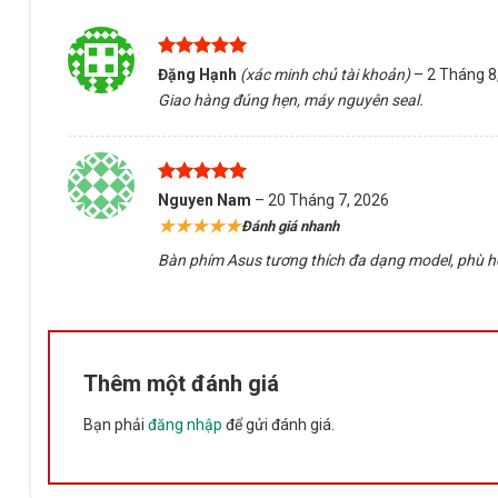
Được xếp
Đặng Hạnh
(xác minh chủ tài khoản)
–
2 Tháng 8
hạng
5
5
Giao hàng đúng hẹn, máy nguyên seal.
sao
Được xếp
Nguyen Nam
–
20 Tháng 7, 2026
hạng
5
5
★★★★★
Đánh giá nhanh
sao
Bàn phím Asus tương thích đa dạng model, phù hợp h
Thêm một đánh giá
Bạn phải
đăng nhập
để gửi đánh giá.