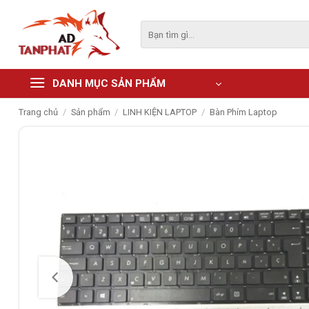
Skip
to
Tìm
kiếm:
content
DANH MỤC SẢN PHẨM
Trang chủ
/
Sản phẩm
/
LINH KIỆN LAPTOP
/
Bàn Phím Laptop