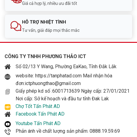
Giá cả hợp lý, nhiều ưu đãi tốt
HỖ TRỢ NHIỆT TÌNH
Tư vấn, giải đáp mọi thắc mắc
CÔNG TY TNHH PHƯƠNG THẢO ICT
Số 02/13 Y Wang, Phường EaKao, Tỉnh Đắk Lắk
website: https://tanphatad.com Mail nhận hóa
đơn:ictphuongthao@gmail.com
Giấy phép kd số :6001713639 Ngày cấp: 27/01/2021
Nơi cấp: Sở kế hoạch và đầu tư tỉnh Đak Lak
Chợ Tốt Tấn Phát AD
Facebook Tấn Phát AD
Youtube Tấn Phát AD
Phản ánh về chất lượng sản phẩm: 0888.19.59.69