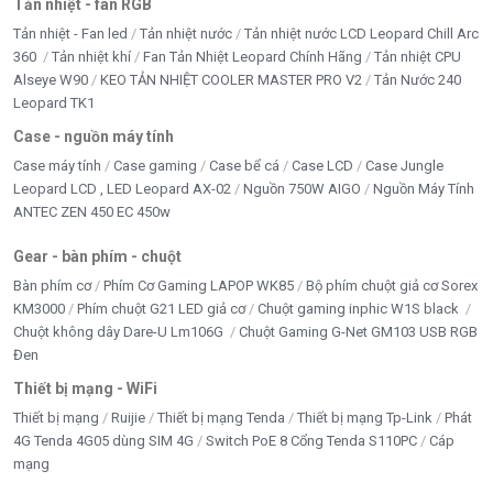
Tản nhiệt - fan RGB
Tản nhiệt - Fan led
Tản nhiệt nước
Tản nhiệt nước LCD Leopard Chill Arc
360
Tản nhiệt khí
Fan Tản Nhiệt Leopard Chính Hãng
Tản nhiệt CPU
Alseye W90
KEO TẢN NHIỆT COOLER MASTER PRO V2
Tản Nước 240
Leopard TK1
Case - nguồn máy tính
Case máy tính
Case gaming
Case bể cá
Case LCD
Case Jungle
Leopard LCD , LED Leopard AX-02
Nguồn 750W AIGO
Nguồn Máy Tính
ANTEC ZEN 450 EC 450w
Gear - bàn phím - chuột
Bàn phím cơ
Phím Cơ Gaming LAPOP WK85
Bộ phím chuột giả cơ Sorex
KM3000
Phím chuột G21 LED giả cơ
Chuột gaming inphic W1S black
Chuột không dây Dare-U Lm106G
Chuột Gaming G-Net GM103 USB RGB
Đen
Thiết bị mạng - WiFi
Thiết bị mạng
Ruijie
Thiết bị mạng Tenda
Thiết bị mạng Tp-Link
Phát
4G Tenda 4G05 dùng SIM 4G
Switch PoE 8 Cổng Tenda S110PC
Cáp
mạng