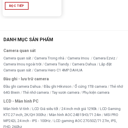
ĐỌC TIẾP
DANH MỤC SẢN PHẨM
Camera quan sát
Camera quan sát
Camera Trong nhà
Camera Imou
Camera Ezviz
Camera Imou ngoài trời
Camera Tiandy
Camera Dahua
Lắp đặt
Camera quan sát
Camera Hero C1 4MP DAHUA
Đầu ghi - lưu trữ camera
Đầu ghi camera Dahua
Đầu ghi Hikvison
Ổ cứng 1TB camera
Thẻ nhớ
64G Biwin
Thẻ nhớ camera
Tay vươn camera
Phụ kiện camera
LCD - Màn hình PC
Màn hình Vi tính
LCD Giá siêu tốt
24 inch mới giá 1290k
LCD Gaming
KTC 27 inch, 2K/QH 300hz
Màn hình AOC 24B15H3/71 24in
MSI PRO
MP242L 24 inch - IPS - 100Hz
LCD gaming AOC 27G50Z/71 27in, IPS,
FHD, 260hz