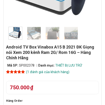
Android TV Box Vinabox A15 B 2021 ĐK Giọng
nói Xem 200 kênh Ram 2G/ Rom 16G – Hàng
Chính Hãng
Mã SP:
SP002378
Danh mục:
THIẾT BỊ LƯU TRỮ
(
1
đánh giá của khách hàng)
5
1
trên 5
dựa trên
đánh giá
750.000
₫
Hàng Order