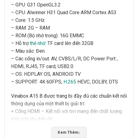
– GPU: G31 OpenGL3.2
– CPU: Alwinner H31 Quad Core ARM Cortex A53
– Core: 1.5 GHz
– RAM: 2G – RAM
– ROM (Bộ nhớ trong): 16G EMMC
– Hỗ trợ
thẻ nhớ
: TF card lên đến 32GB
– Màu sắc: Đen.
– Các cổng in/out: AV, CVBS/L/R, DC Power Port ,
HDMI, RJ45, TF card, USB2.0
– OS: HDPLAY OS, ANDROID TV
– SUPPORT: 4K 60FPS,
H.265
HEVC, DOLBY, DTS
Vinabox A15 B được trang bị đầy đủ các chuẩn kết nối
thông dụng của một thiết bị giải trí:
+ Cổng HDMI – Kết nối với tivi mang đến chất lượng
hình ảnh lên đến 4K;
+ Cổng Lan RJ45 – Cho nhu cầu sử dụng dây cab
Xem Thêm
↓
mạng Lan để kết nối internet;