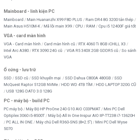
Mainboard - linh kiện PC
Mainboard
Main Huananzhi X99 F8D PLUS
Ram DR4 8G 3200 tản thép
Main Asus H510M-K
Mã lỗi main X99
CPU
RAM
Cpu i5 12400F giá tốt
VGA - card màn hình
VGA - Card màn hình
Card màn hình cũ
RTX 4060 Ti 8GB iCHILL X3
Intel Arc A380
RTX 3090 24G cũ
VGA R5 340X 2GB GDDR5 cũ
So sánh
VGA
Ổ cứng - lưu trữ
SSD
SSD cũ
SSD khuyến mại
SSD Dahua C800A 480GB
SSD
McQuest Raptor 512GB NVMe
HDD WD 4TB TÍM
HDD LAPTOP 320G CŨ
USB 128G DATO 3.0 128G
PC - máy bộ - build PC
PC máy bộ
Máy Bộ HP ProOne 240 G10 AIO C03PMAT
Mini PC Dell
Optiplex 3060 i5-8500T
Máy bộ All In One Inspur AIO IIP-TT238 i7-13620H
PC ALL IN ONE
Máy chủ Dell R360-SNS |8×2.5”|
Mini PC Dell Wyse
5070