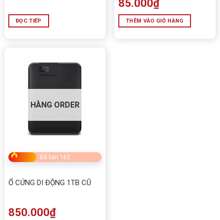
85.000
₫
ĐỌC TIẾP
THÊM VÀO GIỎ HÀNG
HÀNG ORDER
Đã bán 162
Ổ CỨNG DI ĐỘNG 1TB CŨ
850.000
₫