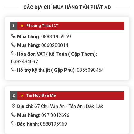
CÁC ĐỊA CHỈ MUA HÀNG TẤN PHÁT AD
1
Phương Thảo ICT
Mua hàng:
0888.19.59.69
Mua hàng:
0868208014
Hóa đơn VAT/ Kế Toán ( Gặp Thơm):
0382484097
Hỗ trợ kỹ thuật ( Gặp Phu):
0355090454
2
Tin Học Ban Mê
Địa chỉ:
67 Chu Văn An - Tân An , Đắk Lắk
Mua hàng:
097 3012696
Bảo hành:
0888195969