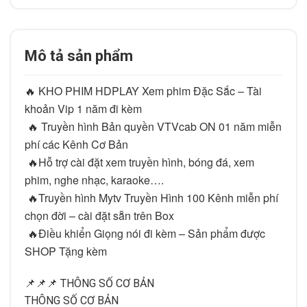
Mô tả sản phẩm
🔥 KHO PHIM HDPLAY Xem phim Đặc Sắc – Tài 
khoản Vip 1 năm đi kèm
 🔥 Truyền hình Bản quyền VTVcab ON 01 năm miễn 
phí các Kênh Cơ Bản
 🔥Hỗ trợ cài đặt xem truyền hình, bóng đá, xem 
phim, nghe nhạc, karaoke….
 🔥Truyền hình Mytv Truyền Hình 100 Kênh miễn phí 
chọn đời – cài đặt sẵn trên Box
 🔥Điều khiển Giọng nói đi kèm – Sản phẩm được 
SHOP Tặng kèm
📌📌📌 THÔNG SỐ CƠ BẢN
THÔNG SỐ CƠ BẢN