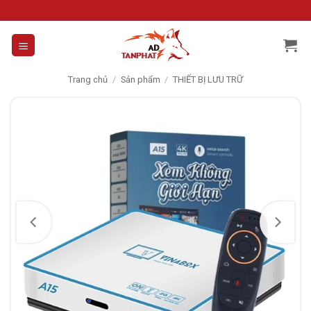
Skip
to
content
Trang chủ
/
Sản phẩm
/
THIẾT BỊ LƯU TRỮ