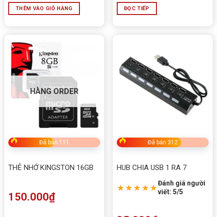
THÊM VÀO GIỎ HÀNG
ĐỌC TIẾP
HÀNG ORDER
Đã bán 111
Đã bán 312
THẺ NHỚ KINGSTON 16GB
HUB CHIA USB 1 RA 7
Đánh giá người
★★★★★
viết: 5/5
150.000
₫