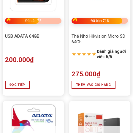
Đã bán 73
Đã bán 718
USB ADATA 64GB
Thẻ Nhớ Hikvision Micro SD
64Gb
Đánh giá người
★★★★★
viết: 5/5
200.000
₫
275.000
₫
ĐỌC TIẾP
THÊM VÀO GIỎ HÀNG