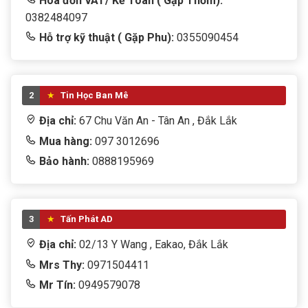
Hóa đơn VAT/ Kế Toán ( Gặp Thơm):
0382484097
Hỗ trợ kỹ thuật ( Gặp Phu):
0355090454
2
Tin Học Ban Mê
Địa chỉ:
67 Chu Văn An - Tân An , Đắk Lắk
Mua hàng:
097 3012696
Bảo hành:
0888195969
3
Tấn Phát AD
Địa chỉ:
02/13 Y Wang , Eakao, Đắk Lắk
Mrs Thy:
0971504411
Mr Tín:
0949579078