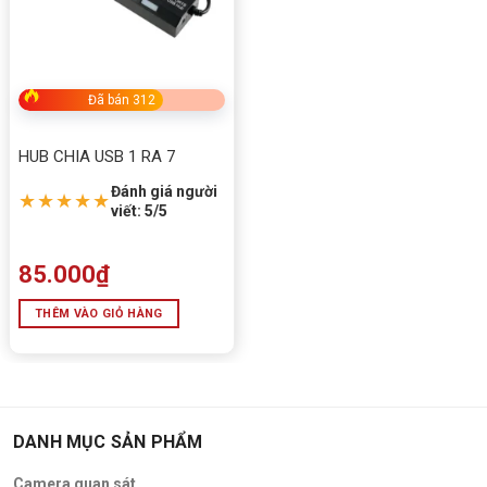
Đã bán 312
HUB CHIA USB 1 RA 7
Đánh giá người
★★★★★
viết: 5/5
85.000
₫
THÊM VÀO GIỎ HÀNG
DANH MỤC SẢN PHẨM
Camera quan sát