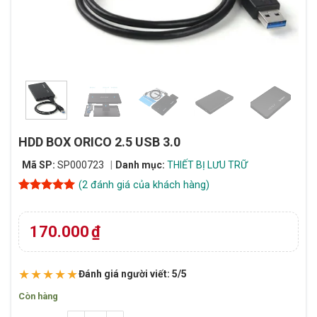
HDD BOX ORICO 2.5 USB 3.0
Mã SP:
SP000723
Danh mục:
THIẾT BỊ LƯU TRỮ
(
2
đánh giá của khách hàng)
5
2
trên 5
dựa trên
đánh giá
170.000
₫
★★★★★
Đánh giá người viết: 5/5
Còn hàng