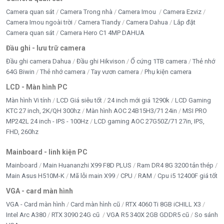
Camera quan sát
Camera Trong nhà
Camera Imou
Camera Ezviz
Camera Imou ngoài trời
Camera Tiandy
Camera Dahua
Lắp đặt
Camera quan sát
Camera Hero C1 4MP DAHUA
Đầu ghi - lưu trữ camera
Đầu ghi camera Dahua
Đầu ghi Hikvison
Ổ cứng 1TB camera
Thẻ nhớ
64G Biwin
Thẻ nhớ camera
Tay vươn camera
Phụ kiện camera
LCD - Màn hình PC
Màn hình Vi tính
LCD Giá siêu tốt
24 inch mới giá 1290k
LCD Gaming
KTC 27 inch, 2K/QH 300hz
Màn hình AOC 24B15H3/71 24in
MSI PRO
MP242L 24 inch - IPS - 100Hz
LCD gaming AOC 27G50Z/71 27in, IPS,
FHD, 260hz
Mainboard - linh kiện PC
Mainboard
Main Huananzhi X99 F8D PLUS
Ram DR4 8G 3200 tản thép
Main Asus H510M-K
Mã lỗi main X99
CPU
RAM
Cpu i5 12400F giá tốt
VGA - card màn hình
VGA - Card màn hình
Card màn hình cũ
RTX 4060 Ti 8GB iCHILL X3
Intel Arc A380
RTX 3090 24G cũ
VGA R5 340X 2GB GDDR5 cũ
So sánh