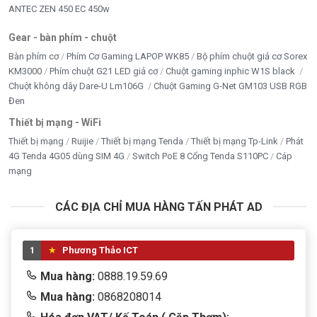
ANTEC ZEN 450 EC 450w
Gear - bàn phím - chuột
Bàn phím cơ
Phím Cơ Gaming LAPOP WK85
Bộ phím chuột giả cơ Sorex
KM3000
Phím chuột G21 LED giả cơ
Chuột gaming inphic W1S black
Chuột không dây Dare-U Lm106G
Chuột Gaming G-Net GM103 USB RGB
Đen
Thiết bị mạng - WiFi
Thiết bị mạng
Ruijie
Thiết bị mạng Tenda
Thiết bị mạng Tp-Link
Phát
4G Tenda 4G05 dùng SIM 4G
Switch PoE 8 Cổng Tenda S110PC
Cáp
mạng
CÁC ĐỊA CHỈ MUA HÀNG TẤN PHÁT AD
1
Phương Thảo ICT
Mua hàng:
0888.19.59.69
Mua hàng:
0868208014