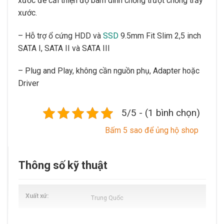
xước để cải thiện độ bám dính chống trượt chống trầy
xước.
– Hỗ trợ ổ cứng HDD và
SSD
9.5mm Fit Slim 2,5 inch
SATA I, SATA II và SATA III
– Plug and Play, không cần nguồn phụ, Adapter hoặc
Driver
5/5 - (1 bình chọn)
Bấm 5 sao để ủng hộ shop
Thông số kỹ thuật
Xuất xứ
Trung Quốc