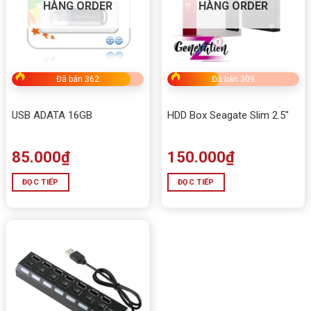
HÀNG ORDER
HÀNG ORDER
Đã bán 362
Đã bán 309
USB ADATA 16GB
HDD Box Seagate Slim 2.5″
85.000
₫
150.000
₫
ĐỌC TIẾP
ĐỌC TIẾP