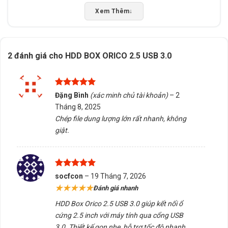
Xem Thêm
↓
2 đánh giá cho
HDD BOX ORICO 2.5 USB 3.0
Được xếp
Đặng Bình
(xác minh chủ tài khoản)
–
2
hạng
5
5
Tháng 8, 2025
sao
Chép file dung lượng lớn rất nhanh, không
giật.
Được xếp
socfcon
–
19 Tháng 7, 2026
hạng
5
5
★★★★★
Đánh giá nhanh
sao
HDD Box Orico 2.5 USB 3.0 giúp kết nối ổ
cứng 2.5 inch với máy tính qua cổng USB
3.0. Thiết kế gọn nhẹ, hỗ trợ tốc độ nhanh,