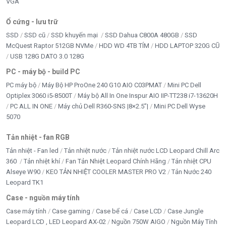
VGA
Ổ cứng - lưu trữ
SSD
SSD cũ
SSD khuyến mại
SSD Dahua C800A 480GB
SSD
McQuest Raptor 512GB NVMe
HDD WD 4TB TÍM
HDD LAPTOP 320G CŨ
USB 128G DATO 3.0 128G
PC - máy bộ - build PC
PC máy bộ
Máy Bộ HP ProOne 240 G10 AIO C03PMAT
Mini PC Dell
Optiplex 3060 i5-8500T
Máy bộ All In One Inspur AIO IIP-TT238 i7-13620H
PC ALL IN ONE
Máy chủ Dell R360-SNS |8×2.5”|
Mini PC Dell Wyse
5070
Tản nhiệt - fan RGB
Tản nhiệt - Fan led
Tản nhiệt nước
Tản nhiệt nước LCD Leopard Chill Arc
360
Tản nhiệt khí
Fan Tản Nhiệt Leopard Chính Hãng
Tản nhiệt CPU
Alseye W90
KEO TẢN NHIỆT COOLER MASTER PRO V2
Tản Nước 240
Leopard TK1
Case - nguồn máy tính
Case máy tính
Case gaming
Case bể cá
Case LCD
Case Jungle
Leopard LCD , LED Leopard AX-02
Nguồn 750W AIGO
Nguồn Máy Tính