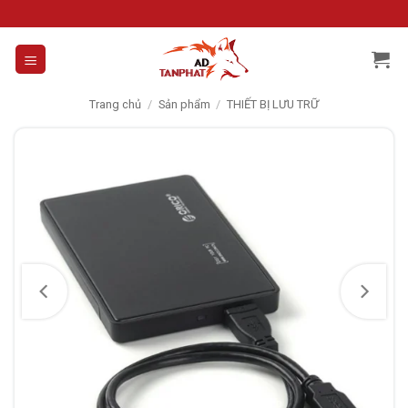
Skip
to
content
Trang chủ
/
Sản phẩm
/
THIẾT BỊ LƯU TRỮ