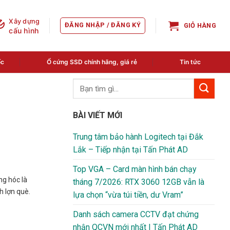
Xây dựng
ĐĂNG NHẬP / ĐĂNG KÝ
GIỎ HÀNG
cấu hình
ốc
Ổ cứng SSD chính hãng, giá rẻ
Tin tức
BÀI VIẾT MỚI
Trung tâm bảo hành Logitech tại Đắk
Lắk – Tiếp nhận tại Tấn Phát AD
Top VGA – Card màn hình bán chạy
ng hóc là
tháng 7/2026: RTX 3060 12GB vẫn là
h lợn què.
lựa chọn “vừa túi tiền, dư Vram”
Danh sách camera CCTV đạt chứng
nhận QCVN mới nhất | Tấn Phát AD