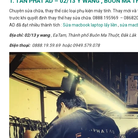
1. TẤN PHÁT AD – 02/13 Y WANG , BUÔN MA TH
Chuyên sửa chữa, thay thế các loại phụ kiện máy tính. Thay mới và t
trước khi quyết định thay thế hay sửa chữa. 0888.195969 – 08682
AD đã đạt nhiều thành tích :
Sửa macbook laptop lấy liền
,
sửa macb
Địa chỉ: 02/13 y wang
, EaTam, Thành phố Buôn Ma Thuột, Đắk Lắk
Điện thoại:
0888.19.59.69 hoặc 0949.579.078