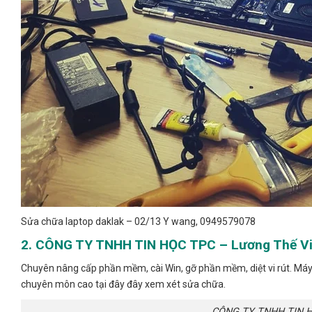
Sửa chữa laptop daklak – 02/13 Y wang, 0949579078
2. CÔNG TY TNHH TIN HỌC TPC – Lương Thế V
Chuyên nâng cấp phần mềm, cài Win, gỡ phần mềm, diệt vi rút. Má
chuyên môn cao tại đây đây xem xét sửa chữa.
CÔNG TY TNHH TIN HỌ