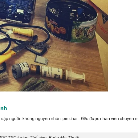
inh
y sập nguồn không nguyên nhân, pin chai… Đều được nhân viên chuyên n
C TPC lương Thế vinh, Buôn Ma Thuột