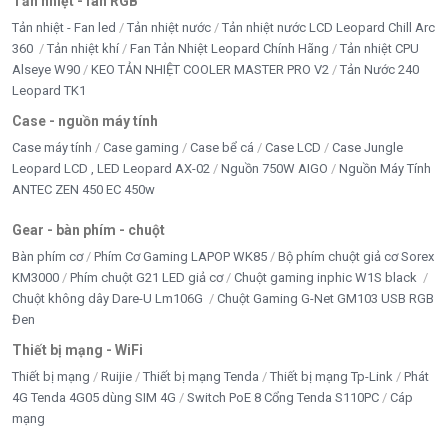
Tản nhiệt - fan RGB
Tản nhiệt - Fan led
Tản nhiệt nước
Tản nhiệt nước LCD Leopard Chill Arc
360
Tản nhiệt khí
Fan Tản Nhiệt Leopard Chính Hãng
Tản nhiệt CPU
Alseye W90
KEO TẢN NHIỆT COOLER MASTER PRO V2
Tản Nước 240
Leopard TK1
Case - nguồn máy tính
Case máy tính
Case gaming
Case bể cá
Case LCD
Case Jungle
Leopard LCD , LED Leopard AX-02
Nguồn 750W AIGO
Nguồn Máy Tính
ANTEC ZEN 450 EC 450w
Gear - bàn phím - chuột
Bàn phím cơ
Phím Cơ Gaming LAPOP WK85
Bộ phím chuột giả cơ Sorex
KM3000
Phím chuột G21 LED giả cơ
Chuột gaming inphic W1S black
Chuột không dây Dare-U Lm106G
Chuột Gaming G-Net GM103 USB RGB
Đen
Thiết bị mạng - WiFi
Thiết bị mạng
Ruijie
Thiết bị mạng Tenda
Thiết bị mạng Tp-Link
Phát
4G Tenda 4G05 dùng SIM 4G
Switch PoE 8 Cổng Tenda S110PC
Cáp
mạng