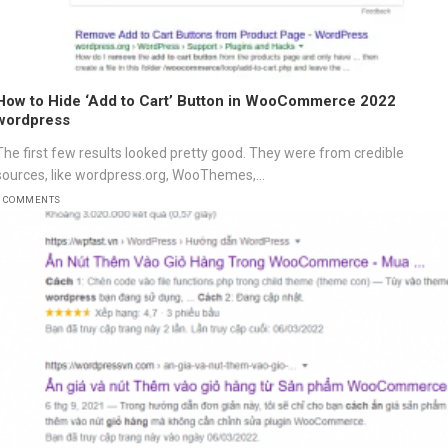
How to Hide ‘Add to Cart’ Button in WooCommerce 2022
wordpress
The first few results looked pretty good. They were from credible
sources, like wordpress.org, WooThemes,...
3 COMMENTS