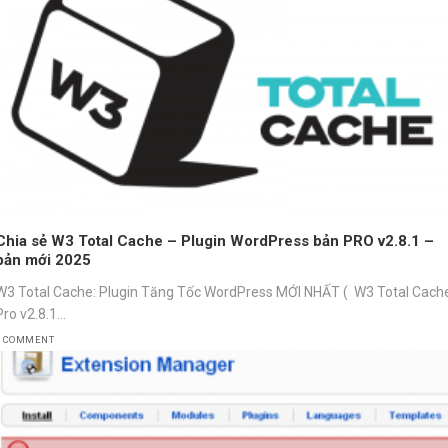
Chia sẻ W3 Total Cache – Plugin WordPress bản PRO v2.8.1 –
bản mới 2025
W3 Total Cache: Plugin Tăng Tốc WordPress MỚI NHẤT ( W3 Total Cach
Pro v2.8.1...
1 COMMENT