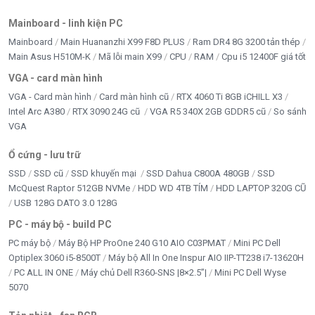
Mainboard - linh kiện PC
Mainboard
Main Huananzhi X99 F8D PLUS
Ram DR4 8G 3200 tản thép
Main Asus H510M-K
Mã lỗi main X99
CPU
RAM
Cpu i5 12400F giá tốt
VGA - card màn hình
VGA - Card màn hình
Card màn hình cũ
RTX 4060 Ti 8GB iCHILL X3
Intel Arc A380
RTX 3090 24G cũ
VGA R5 340X 2GB GDDR5 cũ
So sánh
VGA
Ổ cứng - lưu trữ
SSD
SSD cũ
SSD khuyến mại
SSD Dahua C800A 480GB
SSD
McQuest Raptor 512GB NVMe
HDD WD 4TB TÍM
HDD LAPTOP 320G CŨ
USB 128G DATO 3.0 128G
PC - máy bộ - build PC
PC máy bộ
Máy Bộ HP ProOne 240 G10 AIO C03PMAT
Mini PC Dell
Optiplex 3060 i5-8500T
Máy bộ All In One Inspur AIO IIP-TT238 i7-13620H
PC ALL IN ONE
Máy chủ Dell R360-SNS |8×2.5”|
Mini PC Dell Wyse
5070