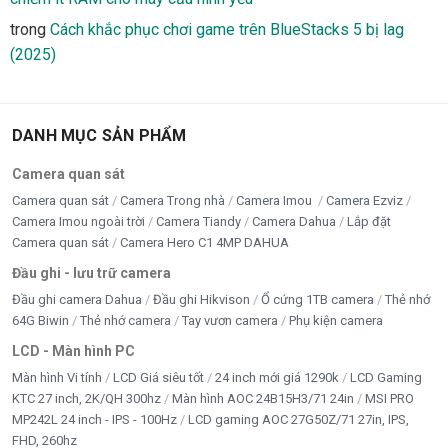
trong
Cách khắc phục chơi game trên BlueStacks 5 bị lag
(2025)
DANH MỤC SẢN PHẨM
Camera quan sát
Camera quan sát
Camera Trong nhà
Camera Imou
Camera Ezviz
Camera Imou ngoài trời
Camera Tiandy
Camera Dahua
Lắp đặt
Camera quan sát
Camera Hero C1 4MP DAHUA
Đầu ghi - lưu trữ camera
Đầu ghi camera Dahua
Đầu ghi Hikvison
Ổ cứng 1TB camera
Thẻ nhớ
64G Biwin
Thẻ nhớ camera
Tay vươn camera
Phụ kiện camera
LCD - Màn hình PC
Màn hình Vi tính
LCD Giá siêu tốt
24 inch mới giá 1290k
LCD Gaming
KTC 27 inch, 2K/QH 300hz
Màn hình AOC 24B15H3/71 24in
MSI PRO
MP242L 24 inch - IPS - 100Hz
LCD gaming AOC 27G50Z/71 27in, IPS,
FHD, 260hz