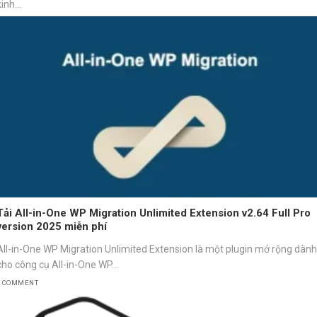
inh...
Tải All-in-One WP Migration Unlimited Extension v2.64 Full Pro
version 2025 miễn phí
All-in-One WP Migration Unlimited Extension là một plugin mở rộng dành
cho công cụ All-in-One WP...
1 COMMENT