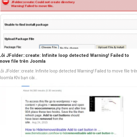
Lỗi JFolder::create: Infinite loop detected Warning! Failed to
move file trên Joomla
Lỗi JFolder::create: Infinite loop detected Warning! Failed to move file trê
Joomla Khi bạn cài...