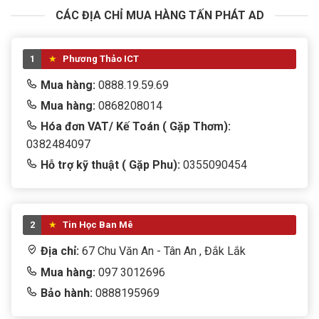
CÁC ĐỊA CHỈ MUA HÀNG TẤN PHÁT AD
1
Phương Thảo ICT
Mua hàng:
0888.19.59.69
Mua hàng:
0868208014
Hóa đơn VAT/ Kế Toán ( Gặp Thơm):
0382484097
Hỗ trợ kỹ thuật ( Gặp Phu):
0355090454
2
Tin Học Ban Mê
Địa chỉ:
67 Chu Văn An - Tân An , Đắk Lắk
Mua hàng:
097 3012696
Bảo hành:
0888195969