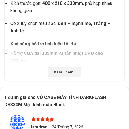
Kích thước gọn:
400 x 218 x 333mm
, phù hợp nhiều
không gian.
Có 2 tùy chọn màu sắc:
Đen – mạnh mẽ, Trắng –
tinh tế
.
Khả năng hỗ trợ linh kiện tối đa
Hỗ trợ
VGA dài 305mm
và
tản nhiệt CPU cao
180mm
.
Xem Thêm
↓
Lắp đặt được
2
SSD
+ 1 HDD
, sử dụng PSU chuẩn
ATX.
Radiator hỗ trợ lên tới
240mm (top)
, giúp tối ưu giải
1 đánh giá cho
VỎ CASE MÁY TÍNH DARKFLASH
nhiệt cho hệ thống gaming.
DB330M Mặt kính màu Black
Hệ thống quạt làm mát đa dạng
Hỗ trợ
2 quạt 120/140mm ở phía trên
.
Được xếp
lamdcvn
–
24 Tháng 7, 2026