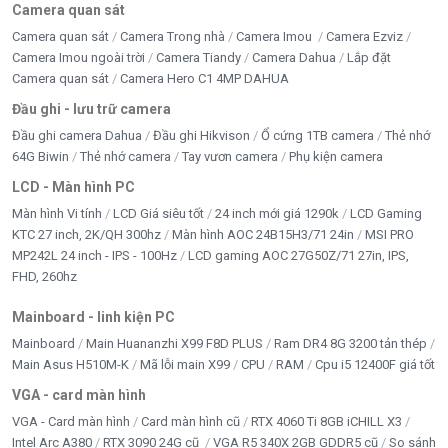
Camera quan sát
Chất liệu
Kim loại + kính cường lực
Camera quan sát
Camera Trong nhà
Camera Imou
Camera Ezviz
Camera Imou ngoài trời
Camera Tiandy
Camera Dahua
Lắp đặt
Hỗ trợ
Camera quan sát
Camera Hero C1 4MP DAHUA
M-ATX, ITX
mainboard
Đầu ghi - lưu trữ camera
Khay ổ cứng
2 x SSD, 1 x HDD
Đầu ghi camera Dahua
Đầu ghi Hikvison
Ổ cứng 1TB camera
Thẻ nhớ
64G Biwin
Thẻ nhớ camera
Tay vươn camera
Phụ kiện camera
PSU hỗ trợ
Chuẩn ATX
LCD - Màn hình PC
Màn hình Vi tính
LCD Giá siêu tốt
24 inch mới giá 1290k
LCD Gaming
Chiều dài VGA tối
305mm
KTC 27 inch, 2K/QH 300hz
Màn hình AOC 24B15H3/71 24in
MSI PRO
đa
MP242L 24 inch - IPS - 100Hz
LCD gaming AOC 27G50Z/71 27in, IPS,
FHD, 260hz
Chiều cao CPU
180mm
Cooler tối đa
Mainboard - linh kiện PC
Radiator hỗ trợ
Top: 240mm
Mainboard
Main Huananzhi X99 F8D PLUS
Ram DR4 8G 3200 tản thép
Main Asus H510M-K
Mã lỗi main X99
CPU
RAM
Cpu i5 12400F giá tốt
Top: 2 x 120mm / 2 x 140mm; Rear: 1 x
Hỗ trợ quạt
VGA - card màn hình
120mm; Bottom: 2 x 120mm
VGA - Card màn hình
Card màn hình cũ
RTX 4060 Ti 8GB iCHILL X3
Intel Arc A380
RTX 3090 24G cũ
VGA R5 340X 2GB GDDR5 cũ
So sánh
Xuất xứ