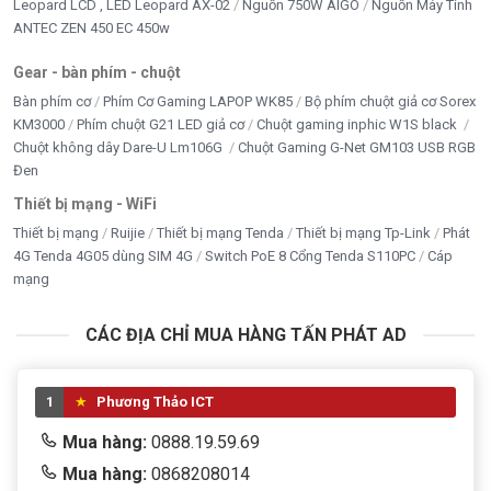
Leopard LCD , LED Leopard AX-02
Nguồn 750W AIGO
Nguồn Máy Tính
ANTEC ZEN 450 EC 450w
Gear - bàn phím - chuột
Bàn phím cơ
Phím Cơ Gaming LAPOP WK85
Bộ phím chuột giả cơ Sorex
KM3000
Phím chuột G21 LED giả cơ
Chuột gaming inphic W1S black
Chuột không dây Dare-U Lm106G
Chuột Gaming G-Net GM103 USB RGB
Đen
Thiết bị mạng - WiFi
Thiết bị mạng
Ruijie
Thiết bị mạng Tenda
Thiết bị mạng Tp-Link
Phát
4G Tenda 4G05 dùng SIM 4G
Switch PoE 8 Cổng Tenda S110PC
Cáp
mạng
CÁC ĐỊA CHỈ MUA HÀNG TẤN PHÁT AD
1
Phương Thảo ICT
Mua hàng:
0888.19.59.69
Mua hàng:
0868208014