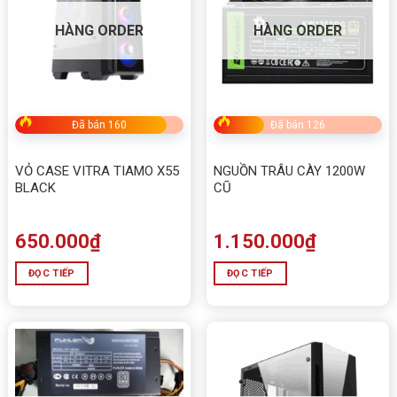
Thương hiệu
Darkflash
HÀNG ORDER
HÀNG ORDER
Vỏ Case Máy Tính Darkflash DB330M
Tên sản phẩm
(Full M-ATX)
Màu sắc
Đen / Trắng
Đã bán 160
Đã bán 126
Bảo hành
12 tháng
Kích thước
400 x 218 x 333mm (L x W x H)
VỎ CASE VITRA TIAMO X55
NGUỒN TRÂU CÀY 1200W
BLACK
CŨ
Chất liệu
Kim loại + kính cường lực
Hỗ trợ
M-ATX, ITX
mainboard
650.000
₫
1.150.000
₫
Khay ổ cứng
2 x SSD, 1 x HDD
ĐỌC TIẾP
ĐỌC TIẾP
PSU hỗ trợ
Chuẩn ATX
Chiều dài VGA
305mm
tối đa
Chiều cao CPU
180mm
Cooler tối đa