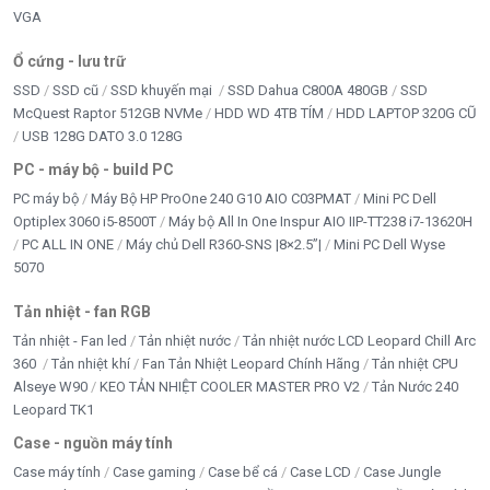
Trung Quốc
VGA
Ổ cứng - lưu trữ
SSD
SSD cũ
SSD khuyến mại
SSD Dahua C800A 480GB
SSD
McQuest Raptor 512GB NVMe
HDD WD 4TB TÍM
HDD LAPTOP 320G CŨ
USB 128G DATO 3.0 128G
PC - máy bộ - build PC
PC máy bộ
Máy Bộ HP ProOne 240 G10 AIO C03PMAT
Mini PC Dell
Optiplex 3060 i5-8500T
Máy bộ All In One Inspur AIO IIP-TT238 i7-13620H
PC ALL IN ONE
Máy chủ Dell R360-SNS |8×2.5”|
Mini PC Dell Wyse
5070
Tản nhiệt - fan RGB
Tản nhiệt - Fan led
Tản nhiệt nước
Tản nhiệt nước LCD Leopard Chill Arc
360
Tản nhiệt khí
Fan Tản Nhiệt Leopard Chính Hãng
Tản nhiệt CPU
Alseye W90
KEO TẢN NHIỆT COOLER MASTER PRO V2
Tản Nước 240
Leopard TK1
Case - nguồn máy tính
Case máy tính
Case gaming
Case bể cá
Case LCD
Case Jungle