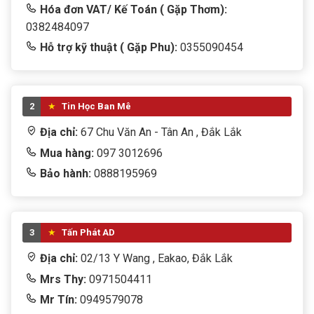
Hóa đơn VAT/ Kế Toán ( Gặp Thơm):
0382484097
Hỗ trợ kỹ thuật ( Gặp Phu):
0355090454
2
Tin Học Ban Mê
Địa chỉ:
67 Chu Văn An - Tân An , Đắk Lắk
Mua hàng:
097 3012696
Bảo hành:
0888195969
3
Tấn Phát AD
Địa chỉ:
02/13 Y Wang , Eakao, Đắk Lắk
Mrs Thy:
0971504411
Mr Tín:
0949579078