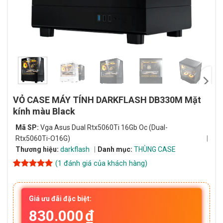
VỎ CASE MÁY TÍNH DARKFLASH DB330M Mặt
kính màu Black
Mã SP:
Vga Asus Dual Rtx5060Ti 16Gb Oc (Dual-
Rtx5060Ti-O16G)
Thương hiệu:
darkflash
Danh mục:
THÙNG CASE
(
1
đánh giá của khách hàng)
5
1
trên 5
dựa trên
đánh giá
Giá ưu đãi đặc biệt:
830.000
₫