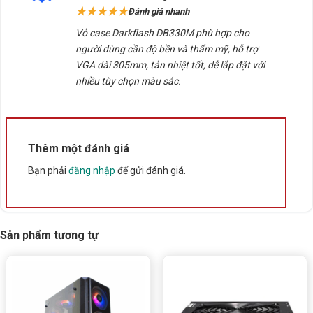
hạng
5
5
★★★★★
Đánh giá nhanh
sao
1 quạt 120mm phía sau
để thoát khí.
Vỏ case Darkflash DB330M phù hợp cho
người dùng cần độ bền và thẩm mỹ, hỗ trợ
2 quạt 120mm phía dưới
tăng cường luồng gió.
VGA dài 305mm, tản nhiệt tốt, dễ lắp đặt với
nhiều tùy chọn màu sắc.
Tương thích fan LED RGB, dễ dàng đồng bộ ánh sáng
với toàn hệ thống.
Lựa chọn tối ưu cho PC gaming tầm trung
Thêm một đánh giá
Với khả năng hỗ trợ tốt mainboard M-ATX/ITX, không
Bạn phải
đăng nhập
để gửi đánh giá.
gian thoải mái cho card đồ họa cùng khả năng tản
nhiệt linh hoạt,
Darkflash DB330M
là chiếc case
gaming nhỏ gọn nhưng vẫn đáp ứng đủ nhu cầu build
PC
gaming, làm việc đồ họa hay giải trí cao cấp
.
Sản phẩm tương tự
Bảng thông số kỹ thuật Vỏ Case Darkflash
DB330M
THÔNG SỐ
CHI TIẾT