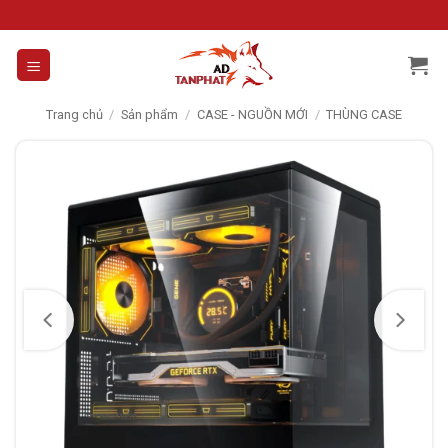
Skip
to
content
Trang chủ
/
Sản phẩm
/
CASE - NGUỒN MỚI
/
THÙNG CASE