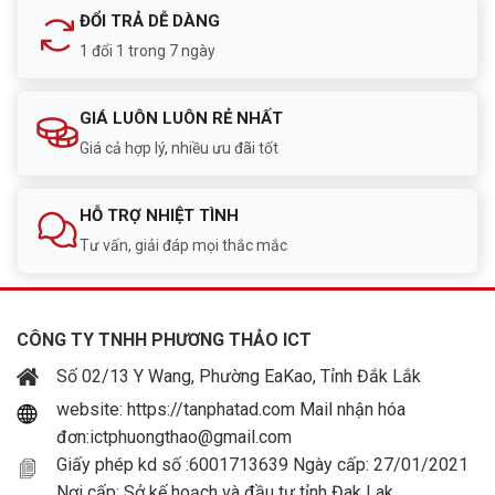
ĐỔI TRẢ DỄ DÀNG
1 đổi 1 trong 7 ngày
GIÁ LUÔN LUÔN RẺ NHẤT
Giá cả hợp lý, nhiều ưu đãi tốt
HỖ TRỢ NHIỆT TÌNH
Tư vấn, giải đáp mọi thắc mắc
CÔNG TY TNHH PHƯƠNG THẢO ICT
Số 02/13 Y Wang, Phường EaKao, Tỉnh Đắk Lắk
website: https://tanphatad.com Mail nhận hóa
đơn:ictphuongthao@gmail.com
Giấy phép kd số :6001713639 Ngày cấp: 27/01/2021
Nơi cấp: Sở kế hoạch và đầu tư tỉnh Đak Lak