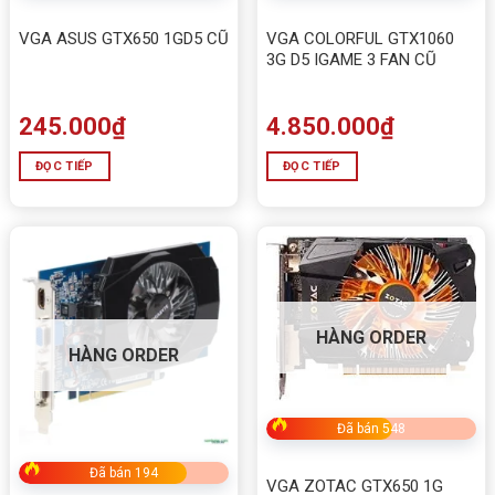
VGA ASUS GTX650 1GD5 CŨ
VGA COLORFUL GTX1060
3G D5 IGAME 3 FAN CŨ
245.000
₫
4.850.000
₫
ĐỌC TIẾP
ĐỌC TIẾP
HÀNG ORDER
HÀNG ORDER
Đã bán 548
Đã bán 194
VGA ZOTAC GTX650 1G