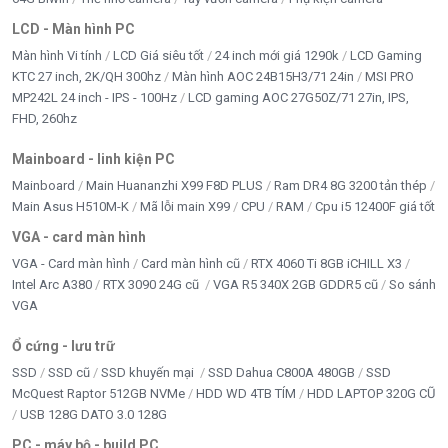
LCD - Màn hình PC
Màn hình Vi tính
LCD Giá siêu tốt
24 inch mới giá 1290k
LCD Gaming
KTC 27 inch, 2K/QH 300hz
Màn hình AOC 24B15H3/71 24in
MSI PRO
MP242L 24 inch - IPS - 100Hz
LCD gaming AOC 27G50Z/71 27in, IPS,
FHD, 260hz
Mainboard - linh kiện PC
Mainboard
Main Huananzhi X99 F8D PLUS
Ram DR4 8G 3200 tản thép
Main Asus H510M-K
Mã lỗi main X99
CPU
RAM
Cpu i5 12400F giá tốt
VGA - card màn hình
VGA - Card màn hình
Card màn hình cũ
RTX 4060 Ti 8GB iCHILL X3
Intel Arc A380
RTX 3090 24G cũ
VGA R5 340X 2GB GDDR5 cũ
So sánh
VGA
Ổ cứng - lưu trữ
SSD
SSD cũ
SSD khuyến mại
SSD Dahua C800A 480GB
SSD
McQuest Raptor 512GB NVMe
HDD WD 4TB TÍM
HDD LAPTOP 320G CŨ
USB 128G DATO 3.0 128G
PC - máy bộ - build PC