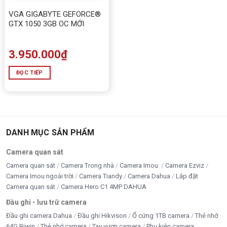
VGA GIGABYTE GEFORCE®
GTX 1050 3GB OC MỚI
3.950.000
₫
ĐỌC TIẾP
DANH MỤC SẢN PHẨM
Camera quan sát
Camera quan sát
Camera Trong nhà
Camera Imou
Camera Ezviz
Camera Imou ngoài trời
Camera Tiandy
Camera Dahua
Lắp đặt
Camera quan sát
Camera Hero C1 4MP DAHUA
Đầu ghi - lưu trữ camera
Đầu ghi camera Dahua
Đầu ghi Hikvison
Ổ cứng 1TB camera
Thẻ nhớ
64G Biwin
Thẻ nhớ camera
Tay vươn camera
Phụ kiện camera