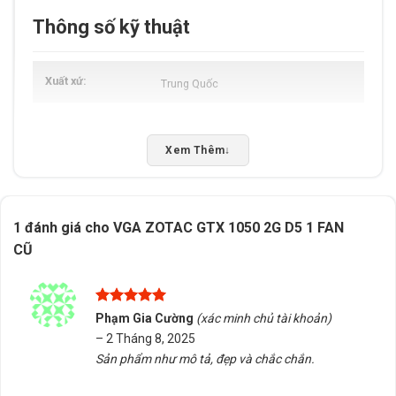
Thông số kỹ thuật
Xuất xứ
Trung Quốc
Xem Thêm
↓
1 đánh giá cho
VGA ZOTAC GTX 1050 2G D5 1 FAN
CŨ
Được xếp
Phạm Gia Cường
(xác minh chủ tài khoản)
hạng
5
5
–
2 Tháng 8, 2025
sao
Sản phẩm như mô tả, đẹp và chắc chắn.