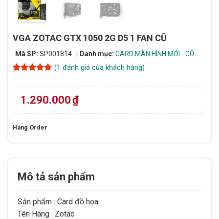
VGA ZOTAC GTX 1050 2G D5 1 FAN CŨ
Mã SP:
SP001814
Danh mục:
CARD MÀN HÌNH MỚI - CŨ
(
1
đánh giá của khách hàng)
5
1
trên 5
dựa trên
đánh giá
1.290.000
₫
Hàng Order
Mô tả sản phẩm
Sản phẩm
: Card đồ họa
Tên Hãng
: Zotac