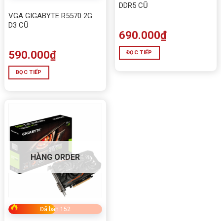
DDR5 CŨ
VGA GIGABYTE R5570 2G
D3 CŨ
690.000
₫
590.000
₫
ĐỌC TIẾP
ĐỌC TIẾP
HÀNG ORDER
Đã bán 152