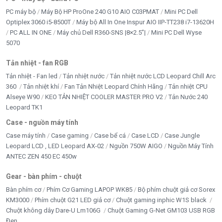
PC máy bộ
Máy Bộ HP ProOne 240 G10 AIO C03PMAT
Mini PC Dell
Optiplex 3060 i5-8500T
Máy bộ All In One Inspur AIO IIP-TT238 i7-13620H
PC ALL IN ONE
Máy chủ Dell R360-SNS |8×2.5”|
Mini PC Dell Wyse
5070
Tản nhiệt - fan RGB
Tản nhiệt - Fan led
Tản nhiệt nước
Tản nhiệt nước LCD Leopard Chill Arc
360
Tản nhiệt khí
Fan Tản Nhiệt Leopard Chính Hãng
Tản nhiệt CPU
Alseye W90
KEO TẢN NHIỆT COOLER MASTER PRO V2
Tản Nước 240
Leopard TK1
Case - nguồn máy tính
Case máy tính
Case gaming
Case bể cá
Case LCD
Case Jungle
Leopard LCD , LED Leopard AX-02
Nguồn 750W AIGO
Nguồn Máy Tính
ANTEC ZEN 450 EC 450w
Gear - bàn phím - chuột
Bàn phím cơ
Phím Cơ Gaming LAPOP WK85
Bộ phím chuột giả cơ Sorex
KM3000
Phím chuột G21 LED giả cơ
Chuột gaming inphic W1S black
Chuột không dây Dare-U Lm106G
Chuột Gaming G-Net GM103 USB RGB
Đen