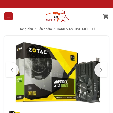
Skip
to
content
Trang chủ
/
Sản phẩm
/
CARD MÀN HÌNH MỚI - CŨ