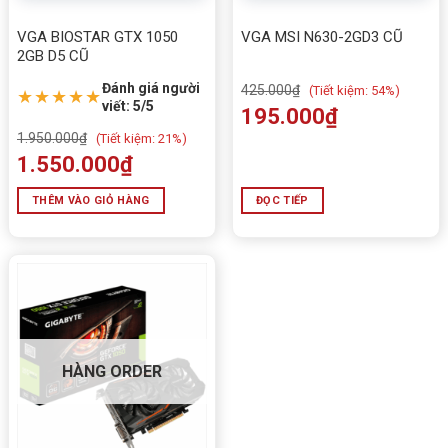
VGA BIOSTAR GTX 1050
VGA MSI N630-2GD3 CŨ
2GB D5 CŨ
Đánh giá người
425.000
₫
(
Tiết kiệm:
54%)
★★★★★
viết: 5/5
195.000
₫
1.950.000
₫
(
Tiết kiệm:
21%)
1.550.000
₫
THÊM VÀO GIỎ HÀNG
ĐỌC TIẾP
HÀNG ORDER