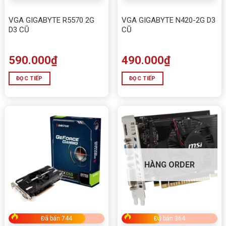
VGA GIGABYTE R5570 2G
VGA GIGABYTE N420-2G D3
D3 CŨ
CŨ
590.000
₫
490.000
₫
ĐỌC TIẾP
ĐỌC TIẾP
HÀNG ORDER
Đã bán 744
Đã bán 364