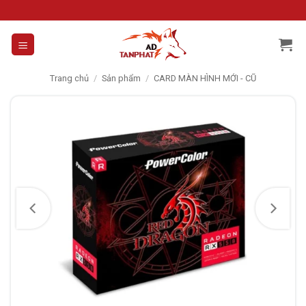
Skip
to
content
Trang chủ
/
Sản phẩm
/
CARD MÀN HÌNH MỚI - CŨ