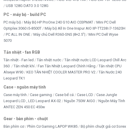
USB 128G DATO 3.0 128G
PC - máy bộ - build PC
PC máy bộ
Máy Bộ HP ProOne 240 G10 AIO C03PMAT
Mini PC Dell
Optiplex 3060 i5-8500T
Máy bộ All In One Inspur AIO IIP-TT238 i7-13620H
PC ALL IN ONE
Máy chủ Dell R360-SNS |8×2.5”|
Mini PC Dell Wyse
5070
Tản nhiệt - fan RGB
Tản nhiệt - Fan led
Tản nhiệt nước
Tản nhiệt nước LCD Leopard Chill Arc
360
Tản nhiệt khí
Fan Tản Nhiệt Leopard Chính Hãng
Tản nhiệt CPU
Alseye W90
KEO TẢN NHIỆT COOLER MASTER PRO V2
Tản Nước 240
Leopard TK1
Case - nguồn máy tính
Case máy tính
Case gaming
Case bể cá
Case LCD
Case Jungle
Leopard LCD , LED Leopard AX-02
Nguồn 750W AIGO
Nguồn Máy Tính
ANTEC ZEN 450 EC 450w
Gear - bàn phím - chuột
Bàn phím cơ
Phím Cơ Gaming LAPOP WK85
Bộ phím chuột giả cơ Sorex