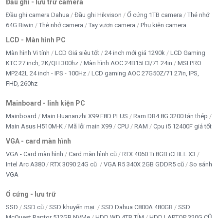
Đầu ghi - lưu trữ camera
Đầu ghi camera Dahua
Đầu ghi Hikvison
Ổ cứng 1TB camera
Thẻ nhớ
64G Biwin
Thẻ nhớ camera
Tay vươn camera
Phụ kiện camera
LCD - Màn hình PC
Màn hình Vi tính
LCD Giá siêu tốt
24 inch mới giá 1290k
LCD Gaming
KTC 27 inch, 2K/QH 300hz
Màn hình AOC 24B15H3/71 24in
MSI PRO
MP242L 24 inch - IPS - 100Hz
LCD gaming AOC 27G50Z/71 27in, IPS,
FHD, 260hz
Mainboard - linh kiện PC
Mainboard
Main Huananzhi X99 F8D PLUS
Ram DR4 8G 3200 tản thép
Main Asus H510M-K
Mã lỗi main X99
CPU
RAM
Cpu i5 12400F giá tốt
VGA - card màn hình
VGA - Card màn hình
Card màn hình cũ
RTX 4060 Ti 8GB iCHILL X3
Intel Arc A380
RTX 3090 24G cũ
VGA R5 340X 2GB GDDR5 cũ
So sánh
VGA
Ổ cứng - lưu trữ
SSD
SSD cũ
SSD khuyến mại
SSD Dahua C800A 480GB
SSD
McQuest Raptor 512GB NVMe
HDD WD 4TB TÍM
HDD LAPTOP 320G CŨ