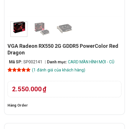
VGA Radeon RX550 2G GDDR5 PowerColor Red
Dragon
Mã SP:
SP002141
Danh mục:
CARD MÀN HÌNH MỚI - CŨ
(
1
đánh giá của khách hàng)
5
1
trên 5
dựa trên
đánh giá
2.550.000
₫
Hàng Order