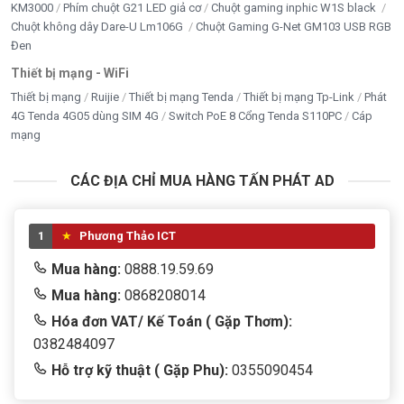
KM3000
Phím chuột G21 LED giả cơ
Chuột gaming inphic W1S black
Chuột không dây Dare-U Lm106G
Chuột Gaming G-Net GM103 USB RGB
Đen
Thiết bị mạng - WiFi
Thiết bị mạng
Ruijie
Thiết bị mạng Tenda
Thiết bị mạng Tp-Link
Phát
4G Tenda 4G05 dùng SIM 4G
Switch PoE 8 Cổng Tenda S110PC
Cáp
mạng
CÁC ĐỊA CHỈ MUA HÀNG TẤN PHÁT AD
1
Phương Thảo ICT
Mua hàng:
0888.19.59.69
Mua hàng:
0868208014
Hóa đơn VAT/ Kế Toán ( Gặp Thơm):
0382484097
Hỗ trợ kỹ thuật ( Gặp Phu):
0355090454