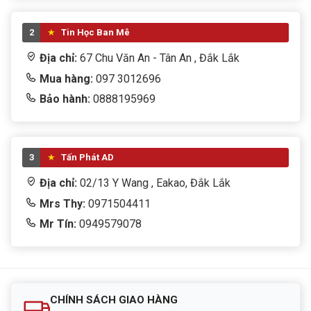
2
Tin Học Ban Mê
Địa chỉ:
67 Chu Văn An - Tân An , Đắk Lắk
Mua hàng:
097 3012696
Bảo hành:
0888195969
3
Tấn Phát AD
Địa chỉ:
02/13 Y Wang , Eakao, Đắk Lắk
Mrs Thy:
0971504411
Mr Tín:
0949579078
CHÍNH SÁCH GIAO HÀNG