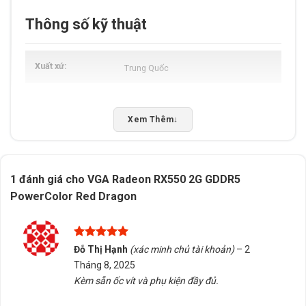
Thông số kỹ thuật
Xuất xứ
Trung Quốc
Xem Thêm
↓
1 đánh giá cho
VGA Radeon RX550 2G GDDR5
PowerColor Red Dragon
Được xếp
Đỗ Thị Hạnh
(xác minh chủ tài khoản)
–
2
hạng
5
5
Tháng 8, 2025
sao
Kèm sẵn ốc vít và phụ kiện đầy đủ.