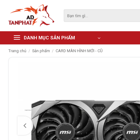
Skip
to
Tìm
kiếm:
content
DANH MỤC SẢN PHẨM
Trang chủ
/
Sản phẩm
/
CARD MÀN HÌNH MỚI - CŨ