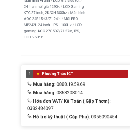
Màn hình Vi tính
LCD Giá siêu tốt
24 inch mới giá 1290k
LCD Gaming
KTC 27 inch, 2K/QH 300hz
Màn hình
AOC 24B15H3/71 24in
MSI PRO
MP242L 24 inch - IPS - 100Hz
LCD
gaming AOC 27G50Z/71 27in, IPS,
FHD, 260hz
1
Phương Thảo ICT
Mua hàng:
0888.19.59.69
Mua hàng:
0868208014
Hóa đơn VAT/ Kế Toán ( Gặp Thơm):
0382484097
Hỗ trợ kỹ thuật ( Gặp Phu):
0355090454