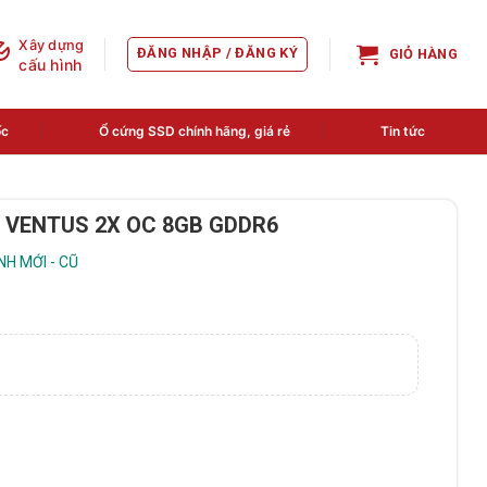
Xây dựng
ĐĂNG NHẬP / ĐĂNG KÝ
GIỎ HÀNG
cấu hình
ốc
Ổ cứng SSD chính hãng, giá rẻ
Tin tức
R VENTUS 2X OC 8GB GDDR6
H MỚI - CŨ