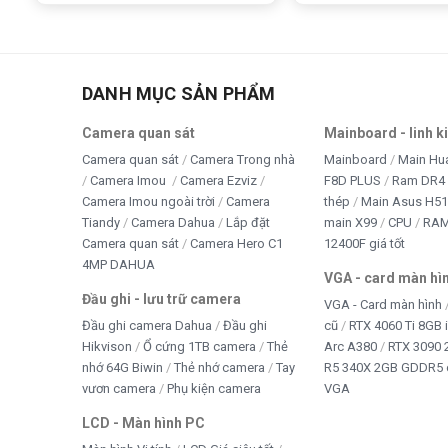
DANH MỤC SẢN PHẨM
Camera quan sát
Mainboard - linh k
Camera quan sát
Camera Trong nhà
Mainboard
Main Hu
Camera Imou
Camera Ezviz
F8D PLUS
Ram DR4 
Camera Imou ngoài trời
Camera
thép
Main Asus H5
Tiandy
Camera Dahua
Lắp đặt
main X99
CPU
RA
Camera quan sát
Camera Hero C1
12400F giá tốt
4MP DAHUA
VGA - card màn hì
Đầu ghi - lưu trữ camera
VGA - Card màn hình
Đầu ghi camera Dahua
Đầu ghi
cũ
RTX 4060 Ti 8GB 
Hikvison
Ổ cứng 1TB camera
Thẻ
Arc A380
RTX 3090 
nhớ 64G Biwin
Thẻ nhớ camera
Tay
R5 340X 2GB GDDR5 
vươn camera
Phụ kiện camera
VGA
LCD - Màn hình PC