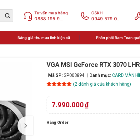
Tư vấn mua hàng
CSKH
0888 195 969
0949 579 078
Bảng giá thu mua linh kiện cũ
Phân phối Ram Toàn qu
VGA MSI GeForce RTX 3070 LH
Mã SP:
SP003894
Danh mục:
CARD MÀN HÌN
(
2
đánh giá của khách hàng)
5
2
trên 5
dựa trên
đánh giá
7.990.000
₫
Hàng Order