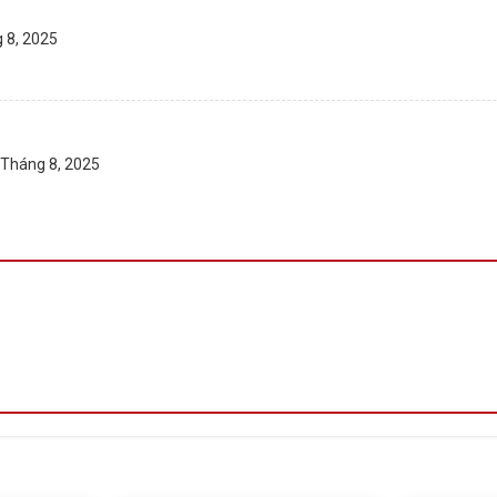
ua tại : Tấn Phát AD 02/13 Y wang, BMT
78 hoặc 0888195969
 8, 2025
 Tháng 8, 2025
Thuột
– Đắk Lắk
 gear,
máy in
, máy chiếu ..
uyên
MT