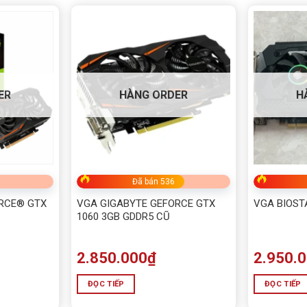
5/5 - (10 bình chọn)
Bấm 5 sao để ủng hộ shop
ER
HÀNG ORDER
H
Đã bán 536
RCE® GTX
VGA GIGABYTE GEFORCE GTX
VGA BIOSTA
1060 3GB GDDR5 CŨ
2.850.000
₫
2.950.
ĐỌC TIẾP
ĐỌC TIẾP