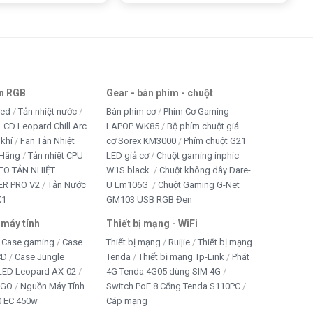
an RGB
Gear - bàn phím - chuột
led
Tản nhiệt nước
Bàn phím cơ
Phím Cơ Gaming
LCD Leopard Chill Arc
LAPOP WK85
Bộ phím chuột giả
 khí
Fan Tản Nhiệt
cơ Sorex KM3000
Phím chuột G21
 Hãng
Tản nhiệt CPU
LED giả cơ
Chuột gaming inphic
EO TẢN NHIỆT
W1S black
Chuột không dây Dare-
R PRO V2
Tản Nước
U Lm106G
Chuột Gaming G-Net
K1
GM103 USB RGB Đen
 máy tính
Thiết bị mạng - WiFi
Case gaming
Case
Thiết bị mạng
Ruijie
Thiết bị mạng
CD
Case Jungle
Tenda
Thiết bị mạng Tp-Link
Phát
 LED Leopard AX-02
4G Tenda 4G05 dùng SIM 4G
IGO
Nguồn Máy Tính
Switch PoE 8 Cổng Tenda S110PC
 EC 450w
Cáp mạng