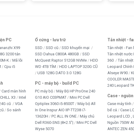
iện PC
Ổ cứng - lưu trữ
Tản nhiệt - f
ananzhi X99
SSD
SSD cũ
SSD khuyến mại
Tản nhiệt - Fan 
8G 3200 tản
SSD Dahua C800A 480GB
SSD
Tản nhiệt nước 
10M-K
Mã lỗi
McQuest Raptor 512GB NVMe
HDD
360
Tản nhiệt
M
Cpu i5
WD 4TB TÍM
HDD LAPTOP 320G CŨ
Leopard Chính
USB 128G DATO 3.0 128G
Alseye W90
K
COOLER MASTE
nh
PC - máy bộ - build PC
240 Leopard T
Card màn hình
PC máy bộ
Máy Bộ HP ProOne 240
Case - nguồn
iCHILL X3
Intel
G10 AIO C03PMAT
Mini PC Dell
24G cũ
VGA
Optiplex 3060 i5-8500T
Máy bộ All
Case máy tính
cũ
So sánh
In One Inspur AIO IIP-TT238 i7-
bể cá
Case L
13620H
PC ALL IN ONE
Máy chủ
Leopard LCD ,
Dell R360-SNS |8×2.5”|
Mini PC Dell
Nguồn 750W A
Wyse 5070
ANTEC ZEN 450