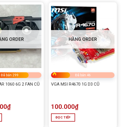
ÀNG ORDER
HÀNG ORDER
Đã bán 299
Đã bán 46
R 1060 6G 2 FAN CŨ
VGA MSI R4670 1G D3 CŨ
000
₫
100.000
₫
ĐỌC TIẾP