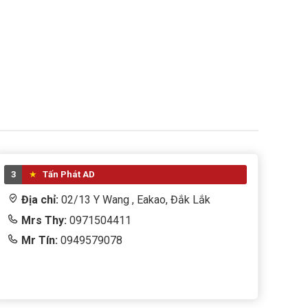
3
Tấn Phát AD
Địa chỉ:
02/13 Y Wang , Eakao, Đắk Lắk
Mrs Thy:
0971504411
Mr Tín:
0949579078