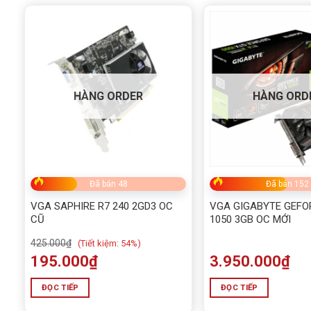
Tấn Phát AD – nơi bán hàng vì đam mê
HÀNG ORDER
HÀNG ORD
Đã bán 48
Đã bán 152
VGA SAPHIRE R7 240 2GD3 OC
VGA GIGABYTE GEFO
CŨ
1050 3GB OC MỚI
425.000
₫
(
Tiết kiệm:
54%)
195.000
₫
3.950.000
₫
ĐỌC TIẾP
ĐỌC TIẾP