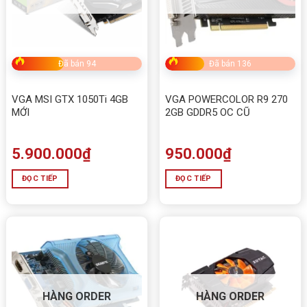
Đã bán 94
Đã bán 136
VGA MSI GTX 1050Ti 4GB
VGA POWERCOLOR R9 270
MỚI
2GB GDDR5 OC CŨ
5.900.000
₫
950.000
₫
ĐỌC TIẾP
ĐỌC TIẾP
HÀNG ORDER
HÀNG ORDER