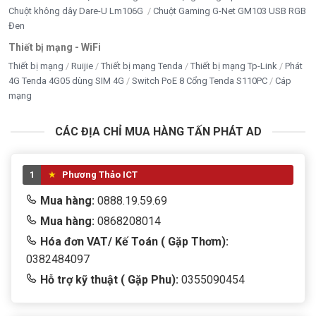
Chuột không dây Dare-U Lm106G
Chuột Gaming G-Net GM103 USB RGB
Đen
Thiết bị mạng - WiFi
Thiết bị mạng
Ruijie
Thiết bị mạng Tenda
Thiết bị mạng Tp-Link
Phát
4G Tenda 4G05 dùng SIM 4G
Switch PoE 8 Cổng Tenda S110PC
Cáp
mạng
CÁC ĐỊA CHỈ MUA HÀNG TẤN PHÁT AD
1
Phương Thảo ICT
Mua hàng:
0888.19.59.69
Mua hàng:
0868208014
Hóa đơn VAT/ Kế Toán ( Gặp Thơm):
0382484097
Hỗ trợ kỹ thuật ( Gặp Phu):
0355090454