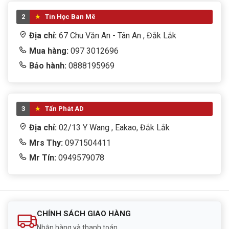
2
Tin Học Ban Mê
Địa chỉ:
67 Chu Văn An - Tân An , Đắk Lắk
Mua hàng:
097 3012696
Bảo hành:
0888195969
3
Tấn Phát AD
Địa chỉ:
02/13 Y Wang , Eakao, Đắk Lắk
Mrs Thy:
0971504411
Mr Tín:
0949579078
CHÍNH SÁCH GIAO HÀNG
Nhận hàng và thanh toán