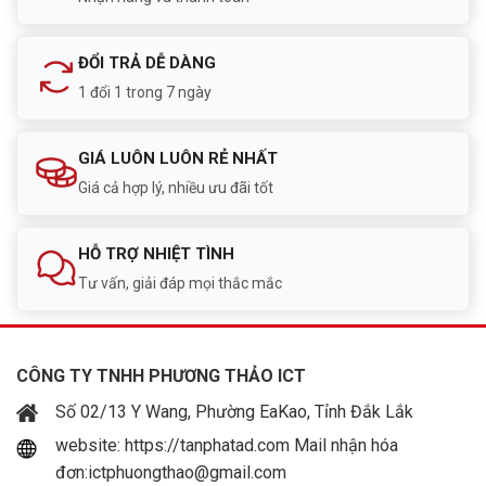
ĐỔI TRẢ DỄ DÀNG
1 đổi 1 trong 7 ngày
GIÁ LUÔN LUÔN RẺ NHẤT
Giá cả hợp lý, nhiều ưu đãi tốt
HỖ TRỢ NHIỆT TÌNH
Tư vấn, giải đáp mọi thắc mắc
CÔNG TY TNHH PHƯƠNG THẢO ICT
Số 02/13 Y Wang, Phường EaKao, Tỉnh Đắk Lắk
website: https://tanphatad.com Mail nhận hóa
đơn:ictphuongthao@gmail.com