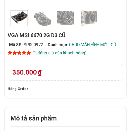
VGA MSI 6670 2G D3 CŨ
Mã SP:
SP000972
Danh mục:
CARD MÀN HÌNH MỚI - CŨ
(
1
đánh giá của khách hàng)
5
1
trên 5
dựa trên
đánh giá
350.000
₫
Hàng Order
Mô tả sản phẩm