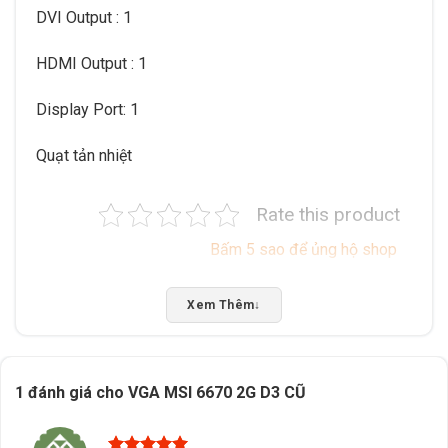
DVI Output : 1
HDMI Output : 1
Display Port: 1
Quạt tản nhiệt
Rate this product
Bấm 5 sao để ủng hộ shop
Xem Thêm
↓
Thông số kỹ thuật
Xuất xứ
Trung Quốc
1 đánh giá cho
VGA MSI 6670 2G D3 CŨ