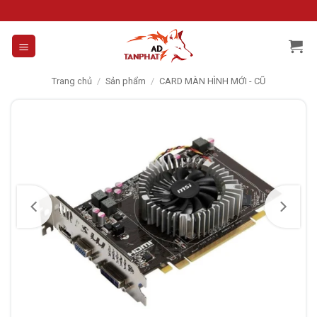
Skip
to
content
Trang chủ
/
Sản phẩm
/
CARD MÀN HÌNH MỚI - CŨ