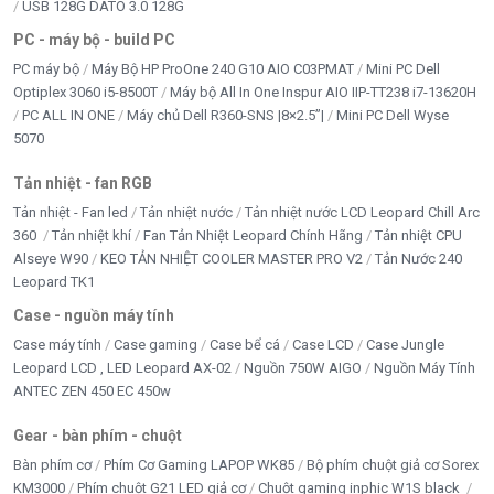
USB 128G DATO 3.0 128G
PC - máy bộ - build PC
PC máy bộ
Máy Bộ HP ProOne 240 G10 AIO C03PMAT
Mini PC Dell
Optiplex 3060 i5-8500T
Máy bộ All In One Inspur AIO IIP-TT238 i7-13620H
PC ALL IN ONE
Máy chủ Dell R360-SNS |8×2.5”|
Mini PC Dell Wyse
5070
Tản nhiệt - fan RGB
Tản nhiệt - Fan led
Tản nhiệt nước
Tản nhiệt nước LCD Leopard Chill Arc
360
Tản nhiệt khí
Fan Tản Nhiệt Leopard Chính Hãng
Tản nhiệt CPU
Alseye W90
KEO TẢN NHIỆT COOLER MASTER PRO V2
Tản Nước 240
Leopard TK1
Case - nguồn máy tính
Case máy tính
Case gaming
Case bể cá
Case LCD
Case Jungle
Leopard LCD , LED Leopard AX-02
Nguồn 750W AIGO
Nguồn Máy Tính
ANTEC ZEN 450 EC 450w
Gear - bàn phím - chuột
Bàn phím cơ
Phím Cơ Gaming LAPOP WK85
Bộ phím chuột giả cơ Sorex
KM3000
Phím chuột G21 LED giả cơ
Chuột gaming inphic W1S black