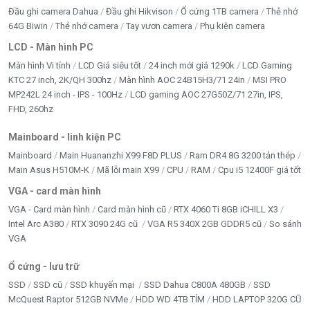
Đầu ghi camera Dahua
Đầu ghi Hikvison
Ổ cứng 1TB camera
Thẻ nhớ
64G Biwin
Thẻ nhớ camera
Tay vươn camera
Phụ kiện camera
LCD - Màn hình PC
Màn hình Vi tính
LCD Giá siêu tốt
24 inch mới giá 1290k
LCD Gaming
KTC 27 inch, 2K/QH 300hz
Màn hình AOC 24B15H3/71 24in
MSI PRO
MP242L 24 inch - IPS - 100Hz
LCD gaming AOC 27G50Z/71 27in, IPS,
FHD, 260hz
Mainboard - linh kiện PC
Mainboard
Main Huananzhi X99 F8D PLUS
Ram DR4 8G 3200 tản thép
Main Asus H510M-K
Mã lỗi main X99
CPU
RAM
Cpu i5 12400F giá tốt
VGA - card màn hình
VGA - Card màn hình
Card màn hình cũ
RTX 4060 Ti 8GB iCHILL X3
Intel Arc A380
RTX 3090 24G cũ
VGA R5 340X 2GB GDDR5 cũ
So sánh
VGA
Ổ cứng - lưu trữ
SSD
SSD cũ
SSD khuyến mại
SSD Dahua C800A 480GB
SSD
McQuest Raptor 512GB NVMe
HDD WD 4TB TÍM
HDD LAPTOP 320G CŨ