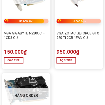
Đã bán 465
Đã bán 595
VGA GIGABYTE N220OC –
VGA ZOTAC GEFORCE GTX
1GD3 CŨ
750 Ti 2GB 1FAN CŨ
150.000
₫
950.000
₫
ĐỌC TIẾP
ĐỌC TIẾP
HÀNG ORDER