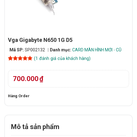
Vga Gigabyte N650 1G D5
Mã SP:
SP002132
Danh mục:
CARD MÀN HÌNH MỚI - CŨ
(
1
đánh giá của khách hàng)
5
1
trên 5
dựa trên
đánh giá
700.000
₫
Hàng Order
Mô tả sản phẩm