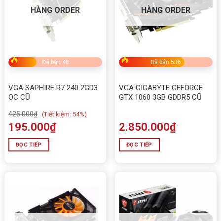
HÀNG ORDER
HÀNG ORDER
Đã bán 48
Đã bán 536
VGA SAPHIRE R7 240 2GD3
VGA GIGABYTE GEFORCE
OC CŨ
GTX 1060 3GB GDDR5 CŨ
425.000
₫
(
Tiết kiệm:
54%)
195.000
₫
2.850.000
₫
ĐỌC TIẾP
ĐỌC TIẾP