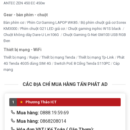
ANTEC ZEN 450 EC 450w
Gear - bàn phím - chuột
Bàn phím cơ
Phím Cơ Gaming LAPOP WK85
Bộ phím chuột giả cơ Sorex
KM3000
Phím chuột G21 LED giả cơ
Chuột gaming inphic W1S black
Chuột không dây Dare-U Lm106G
Chuột Gaming G-Net GM103 USB RGB
Đen
Thiết bị mạng - WiFi
Thiết bị mạng
Ruijie
Thiết bị mạng Tenda
Thiết bị mạng Tp-Link
Phát
4G Tenda 4G05 dùng SIM 4G
Switch PoE 8 Cổng Tenda S110PC
Cáp
mạng
CÁC ĐỊA CHỈ MUA HÀNG TẤN PHÁT AD
1
Phương Thảo ICT
Mua hàng:
0888.19.59.69
Mua hàng:
0868208014
Hóa đơn VAT/ Kế Toán ( Gặp Thơm):