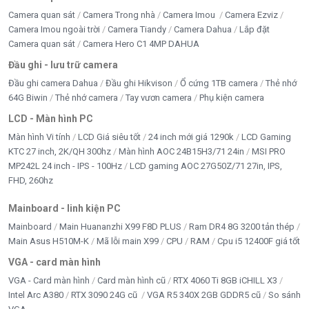
Camera quan sát
Camera Trong nhà
Camera Imou
Camera Ezviz
Camera Imou ngoài trời
Camera Tiandy
Camera Dahua
Lắp đặt
Camera quan sát
Camera Hero C1 4MP DAHUA
Đầu ghi - lưu trữ camera
Đầu ghi camera Dahua
Đầu ghi Hikvison
Ổ cứng 1TB camera
Thẻ nhớ
64G Biwin
Thẻ nhớ camera
Tay vươn camera
Phụ kiện camera
LCD - Màn hình PC
Màn hình Vi tính
LCD Giá siêu tốt
24 inch mới giá 1290k
LCD Gaming
KTC 27 inch, 2K/QH 300hz
Màn hình AOC 24B15H3/71 24in
MSI PRO
MP242L 24 inch - IPS - 100Hz
LCD gaming AOC 27G50Z/71 27in, IPS,
FHD, 260hz
Mainboard - linh kiện PC
Mainboard
Main Huananzhi X99 F8D PLUS
Ram DR4 8G 3200 tản thép
Main Asus H510M-K
Mã lỗi main X99
CPU
RAM
Cpu i5 12400F giá tốt
VGA - card màn hình
VGA - Card màn hình
Card màn hình cũ
RTX 4060 Ti 8GB iCHILL X3
Intel Arc A380
RTX 3090 24G cũ
VGA R5 340X 2GB GDDR5 cũ
So sánh