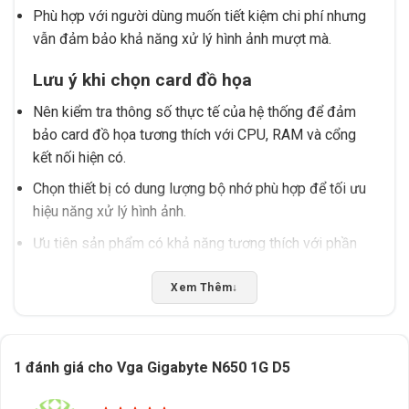
Phù hợp với người dùng muốn tiết kiệm chi phí nhưng
vẫn đảm bảo khả năng xử lý hình ảnh mượt mà.
Lưu ý khi chọn card đồ họa
Nên kiểm tra thông số thực tế của hệ thống để đảm
bảo card đồ họa tương thích với CPU, RAM và cổng
kết nối hiện có.
Chọn thiết bị có dung lượng bộ nhớ phù hợp để tối ưu
hiệu năng xử lý hình ảnh.
Ưu tiên sản phẩm có khả năng tương thích với phần
mềm cần sử dụng, tránh tình trạng không hỗ trợ.
Xem Thêm
↓
Nếu bạn cần tư vấn chọn đúng sản phẩm, hỗ trợ kiểm
tra tương thích hoặc giao hàng tại Buôn Ma Thuột, Đắk
Lắk, hãy liên hệ Tấn Phát AD để được hỗ trợ nhanh
1 đánh giá cho
Vga Gigabyte N650 1G D5
chóng và chính xác.