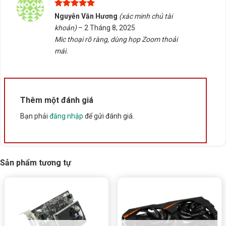
Rate this product
Được xếp
Nguyễn Văn Hương
(xác minh chủ tài
hạng
5
5
khoản)
–
2 Tháng 8, 2025
Bấm 5 sao để ủng hộ shop
sao
Mic thoại rõ ràng, dùng họp Zoom thoải
mái.
Thông số kỹ thuật
Xuất xứ
Trung Quốc
Thêm một đánh giá
Bạn phải
đăng nhập
để gửi đánh giá.
Sản phẩm tương tự