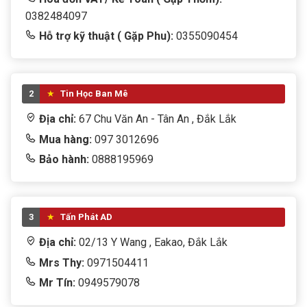
0382484097
Hỗ trợ kỹ thuật ( Gặp Phu):
0355090454
2
Tin Học Ban Mê
Địa chỉ:
67 Chu Văn An - Tân An , Đắk Lắk
Mua hàng:
097 3012696
Bảo hành:
0888195969
3
Tấn Phát AD
Địa chỉ:
02/13 Y Wang , Eakao, Đắk Lắk
Mrs Thy:
0971504411
Mr Tín:
0949579078