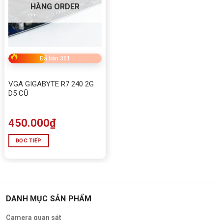
HÀNG ORDER
Đã bán 361
VGA GIGABYTE R7 240 2G
D5 CŨ
450.000
₫
ĐỌC TIẾP
DANH MỤC SẢN PHẨM
Camera quan sát