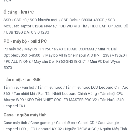
VGA
Ổ cứng - lưu trữ
SSD
SSD cũ
SSD khuyến mại
SSD Dahua C800A 480GB
SSD
McQuest Raptor 512GB NVMe
HDD WD 4TB TÍM
HDD LAPTOP 320G CŨ
USB 128G DATO 3.0 128G
PC - máy bộ - build PC
PC máy bộ
Máy Bộ HP ProOne 240 G10 AIO C03PMAT
Mini PC Dell
Optiplex 3060 i5-8500T
Máy bộ All In One Inspur AIO IIP-TT238 i7-13620H
PC ALL IN ONE
Máy chủ Dell R360-SNS |8×2.5”|
Mini PC Dell Wyse
5070
Tản nhiệt - fan RGB
Tản nhiệt - Fan led
Tản nhiệt nước
Tản nhiệt nước LCD Leopard Chill Arc
360
Tản nhiệt khí
Fan Tản Nhiệt Leopard Chính Hãng
Tản nhiệt CPU
Alseye W90
KEO TẢN NHIỆT COOLER MASTER PRO V2
Tản Nước 240
Leopard TK1
Case - nguồn máy tính
Case máy tính
Case gaming
Case bể cá
Case LCD
Case Jungle
Leopard LCD , LED Leopard AX-02
Nguồn 750W AIGO
Nguồn Máy Tính