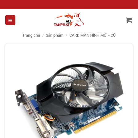
Skip
to
content
Trang chủ
/
Sản phẩm
/
CARD MÀN HÌNH MỚI - CŨ