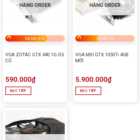
HÀNG ORDER
HÀNG ORDER
Đã bán 316
Đã bán 94
VGA ZOTAC GTX 440 1G-D5
VGA MSI GTX 1050Ti 4GB
CŨ
MỚI
590.000
₫
5.900.000
₫
ĐỌC TIẾP
ĐỌC TIẾP