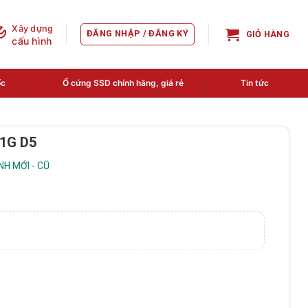
Xây dựng
ĐĂNG NHẬP / ĐĂNG KÝ
GIỎ HÀNG
cấu hình
ốc
Ổ cứng SSD chính hãng, giá rẻ
Tin tức
 1G D5
H MỚI - CŨ