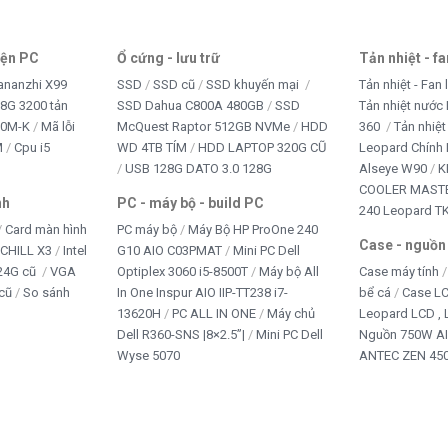
iện PC
Ổ cứng - lưu trữ
Tản nhiệt - f
ananzhi X99
SSD
SSD cũ
SSD khuyến mại
Tản nhiệt - Fan 
8G 3200 tản
SSD Dahua C800A 480GB
SSD
Tản nhiệt nước 
10M-K
Mã lỗi
McQuest Raptor 512GB NVMe
HDD
360
Tản nhiệt
M
Cpu i5
WD 4TB TÍM
HDD LAPTOP 320G CŨ
Leopard Chính
USB 128G DATO 3.0 128G
Alseye W90
K
COOLER MASTE
nh
PC - máy bộ - build PC
240 Leopard T
Card màn hình
PC máy bộ
Máy Bộ HP ProOne 240
Case - nguồn
iCHILL X3
Intel
G10 AIO C03PMAT
Mini PC Dell
24G cũ
VGA
Optiplex 3060 i5-8500T
Máy bộ All
Case máy tính
cũ
So sánh
In One Inspur AIO IIP-TT238 i7-
bể cá
Case L
13620H
PC ALL IN ONE
Máy chủ
Leopard LCD ,
Dell R360-SNS |8×2.5”|
Mini PC Dell
Nguồn 750W A
Wyse 5070
ANTEC ZEN 450