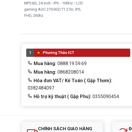
MP242L 24 inch - IPS - 100Hz
LCD
gaming AOC 27G50Z/71 27in, IPS,
FHD, 260hz
1
Phương Thảo ICT
Mua hàng:
0888.19.59.69
Mua hàng:
0868208014
Hóa đơn VAT/ Kế Toán ( Gặp Thơm):
0382484097
Hỗ trợ kỹ thuật ( Gặp Phu):
0355090454
CHÍNH SÁCH GIAO HÀNG
Đ