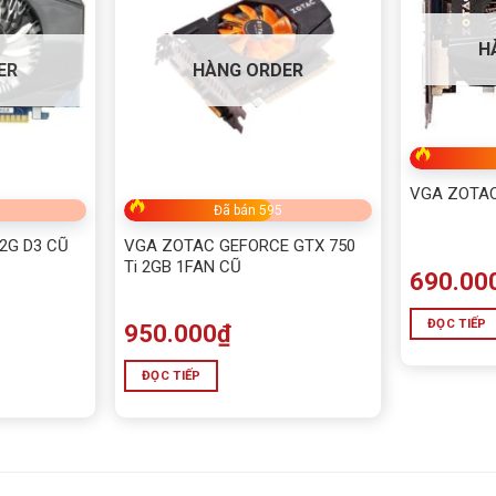
H
ER
HÀNG ORDER
VGA ZOTAC
Đã bán 595
2G D3 CŨ
VGA ZOTAC GEFORCE GTX 750
Ti 2GB 1FAN CŨ
690.00
ĐỌC TIẾP
950.000
₫
ĐỌC TIẾP