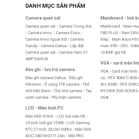
DANH MỤC SẢN PHẨM
Camera quan sát
Mainboard - linh k
Camera quan sát
Camera Trong nhà
Mainboard
Main Hu
Camera Imou
Camera Ezviz
F8D PLUS
Ram DR4 
Camera Imou ngoài trời
Camera
thép
Main Asus H5
Tiandy
Camera Dahua
Lắp đặt
main X99
CPU
RA
Camera quan sát
Camera Hero C1
12400F giá tốt
4MP DAHUA
VGA - card màn hì
Đầu ghi - lưu trữ camera
VGA - Card màn hình
Đầu ghi camera Dahua
Đầu ghi
cũ
RTX 4060 Ti 8GB 
Hikvison
Ổ cứng 1TB camera
Thẻ
Arc A380
RTX 3090 
nhớ 64G Biwin
Thẻ nhớ camera
Tay
R5 340X 2GB GDDR5 
vươn camera
Phụ kiện camera
VGA
LCD - Màn hình PC
Màn hình Vi tính
LCD Giá siêu tốt
24 inch mới giá 1290k
LCD Gaming
KTC 27 inch, 2K/QH 300hz
Màn hình
AOC 24B15H3/71 24in
MSI PRO