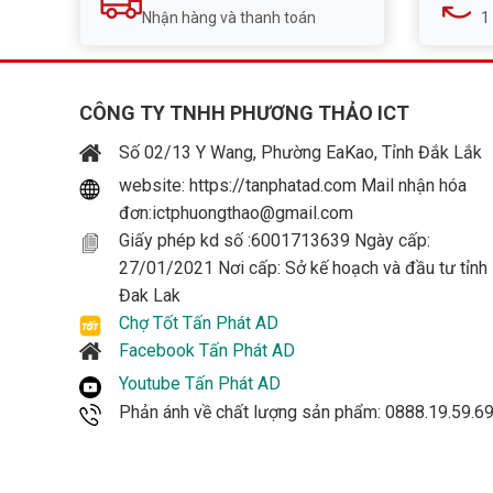
Nhận hàng và thanh toán
1
CÔNG TY TNHH PHƯƠNG THẢO ICT
Số 02/13 Y Wang, Phường EaKao, Tỉnh Đắk Lắk
website: https://tanphatad.com Mail nhận hóa
đơn:ictphuongthao@gmail.com
Giấy phép kd số :6001713639 Ngày cấp:
27/01/2021 Nơi cấp: Sở kế hoạch và đầu tư tỉnh
Đak Lak
Chợ Tốt Tấn Phát AD
Facebook Tấn Phát AD
Youtube Tấn Phát AD
Phản ánh về chất lượng sản phẩm: 0888.19.59.6