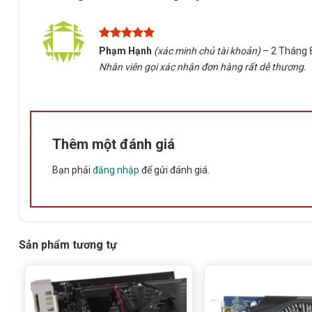
Được xếp
Phạm Hạnh
(xác minh chủ tài khoản)
–
2 Tháng 
hạng
5
5
Nhân viên gọi xác nhận đơn hàng rất dễ thương.
sao
Thêm một đánh giá
Bạn phải
đăng nhập
để gửi đánh giá.
Sản phẩm tương tự