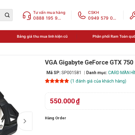
Tư vấn mua hàng
CSKH
0888 195 969
0949 579 078
Bảng giá thu mua linh kiện cũ
Phân phối Ram Toàn qu
VGA Gigabyte GeForce GTX 750
Mã SP:
SP001581
Danh mục:
CARD MÀN HÌN
(
1
đánh giá của khách hàng)
5
1
trên 5
dựa trên
đánh giá
550.000
₫
Hàng Order