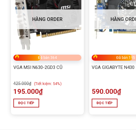
HÀNG ORDER
HÀNG ORD
Đã bán 364
Đã bán 195
VGA MSI N630-2GD3 CŨ
VGA GIGABYTE N430 
425.000
₫
(
Tiết kiệm:
54%)
195.000
₫
590.000
₫
ĐỌC TIẾP
ĐỌC TIẾP