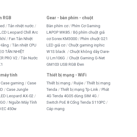
an RGB
Gear - bàn phím - chuột
led
Tản nhiệt nước
Bàn phím cơ
Phím Cơ Gaming
LCD Leopard Chill Arc
LAPOP WK85
Bộ phím chuột giả
 khí
Fan Tản Nhiệt
cơ Sorex KM3000
Phím chuột G21
 Hãng
Tản nhiệt CPU
LED giả cơ
Chuột gaming inphic
EO TẢN NHIỆT
W1S black
Chuột không dây Dare-
R PRO V2
Tản Nước
U Lm106G
Chuột Gaming G-Net
K1
GM103 USB RGB Đen
 máy tính
Thiết bị mạng - WiFi
Case gaming
Case
Thiết bị mạng
Ruijie
Thiết bị mạng
CD
Case Jungle
Tenda
Thiết bị mạng Tp-Link
Phát
 LED Leopard AX-02
4G Tenda 4G05 dùng SIM 4G
IGO
Nguồn Máy Tính
Switch PoE 8 Cổng Tenda S110PC
 EC 450w
Cáp mạng