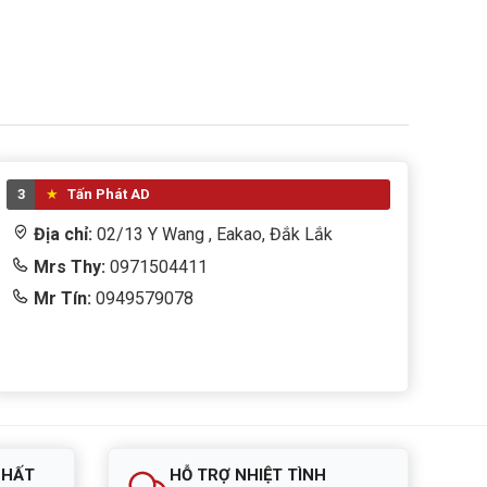
3
Tấn Phát AD
Địa chỉ:
02/13 Y Wang , Eakao, Đắk Lắk
Mrs Thy:
0971504411
Mr Tín:
0949579078
NHẤT
HỖ TRỢ NHIỆT TÌNH