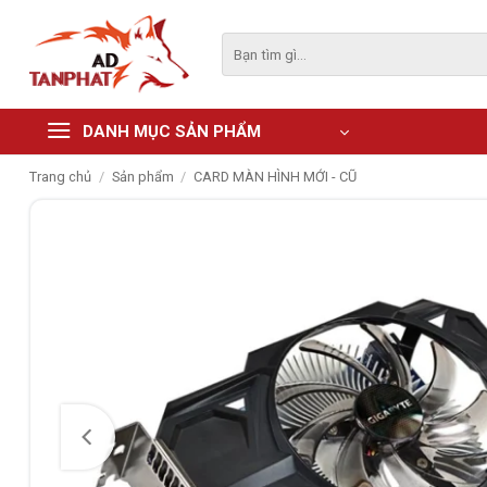
Skip
to
Tìm
kiếm:
content
DANH MỤC SẢN PHẨM
Trang chủ
/
Sản phẩm
/
CARD MÀN HÌNH MỚI - CŨ