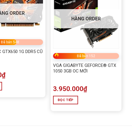
ÀNG ORDER
HÀNG ORDER
Đã bán 548
 GTX650 1G DDR5 CŨ
Đã bán 152
VGA GIGABYTE GEFORCE® GTX
1050 3GB OC MỚI
0
₫
3.950.000
₫
ĐỌC TIẾP