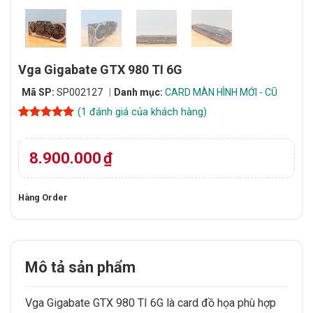
Vga Gigabate GTX 980 TI 6G
Mã SP:
SP002127
Danh mục:
CARD MÀN HÌNH MỚI - CŨ
(
1
đánh giá của khách hàng)
5
1
trên 5
dựa trên
đánh giá
8.900.000
₫
Hàng Order
Mô tả sản phẩm
Vga Gigabate GTX 980 TI 6G là card đồ họa phù hợp