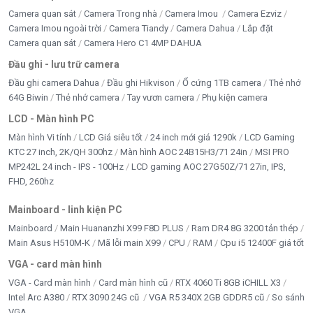
Camera quan sát
Camera Trong nhà
Camera Imou
Camera Ezviz
Camera Imou ngoài trời
Camera Tiandy
Camera Dahua
Lắp đặt
Camera quan sát
Camera Hero C1 4MP DAHUA
Đầu ghi - lưu trữ camera
Đầu ghi camera Dahua
Đầu ghi Hikvison
Ổ cứng 1TB camera
Thẻ nhớ
64G Biwin
Thẻ nhớ camera
Tay vươn camera
Phụ kiện camera
LCD - Màn hình PC
Màn hình Vi tính
LCD Giá siêu tốt
24 inch mới giá 1290k
LCD Gaming
KTC 27 inch, 2K/QH 300hz
Màn hình AOC 24B15H3/71 24in
MSI PRO
MP242L 24 inch - IPS - 100Hz
LCD gaming AOC 27G50Z/71 27in, IPS,
FHD, 260hz
Mainboard - linh kiện PC
Mainboard
Main Huananzhi X99 F8D PLUS
Ram DR4 8G 3200 tản thép
Main Asus H510M-K
Mã lỗi main X99
CPU
RAM
Cpu i5 12400F giá tốt
VGA - card màn hình
VGA - Card màn hình
Card màn hình cũ
RTX 4060 Ti 8GB iCHILL X3
Intel Arc A380
RTX 3090 24G cũ
VGA R5 340X 2GB GDDR5 cũ
So sánh
VGA