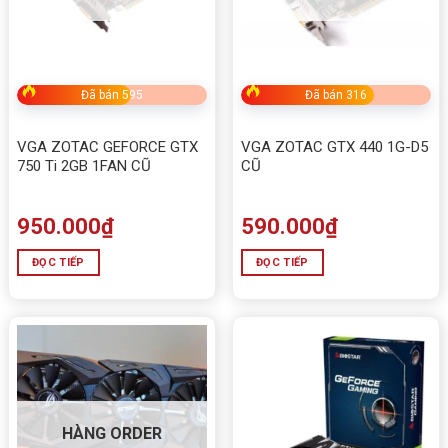
Xuất xứ
Trung Quốc
Đã bán 595
Đã bán 316
VGA ZOTAC GEFORCE GTX
VGA ZOTAC GTX 440 1G-D5
750 Ti 2GB 1FAN CŨ
CŨ
950.000
₫
590.000
₫
ĐỌC TIẾP
ĐỌC TIẾP
HÀNG ORDER