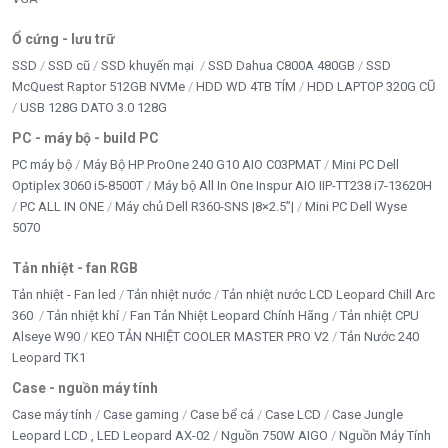
Ổ cứng - lưu trữ
SSD
SSD cũ
SSD khuyến mại
SSD Dahua C800A 480GB
SSD
McQuest Raptor 512GB NVMe
HDD WD 4TB TÍM
HDD LAPTOP 320G CŨ
USB 128G DATO 3.0 128G
PC - máy bộ - build PC
PC máy bộ
Máy Bộ HP ProOne 240 G10 AIO C03PMAT
Mini PC Dell
Optiplex 3060 i5-8500T
Máy bộ All In One Inspur AIO IIP-TT238 i7-13620H
PC ALL IN ONE
Máy chủ Dell R360-SNS |8×2.5”|
Mini PC Dell Wyse
5070
Tản nhiệt - fan RGB
Tản nhiệt - Fan led
Tản nhiệt nước
Tản nhiệt nước LCD Leopard Chill Arc
360
Tản nhiệt khí
Fan Tản Nhiệt Leopard Chính Hãng
Tản nhiệt CPU
Alseye W90
KEO TẢN NHIỆT COOLER MASTER PRO V2
Tản Nước 240
Leopard TK1
Case - nguồn máy tính
Case máy tính
Case gaming
Case bể cá
Case LCD
Case Jungle
Leopard LCD , LED Leopard AX-02
Nguồn 750W AIGO
Nguồn Máy Tính