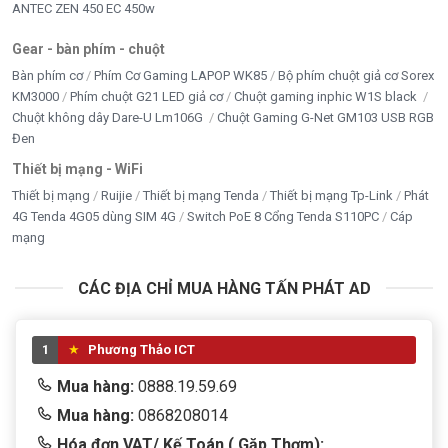
ANTEC ZEN 450 EC 450w
Gear - bàn phím - chuột
Bàn phím cơ
Phím Cơ Gaming LAPOP WK85
Bộ phím chuột giả cơ Sorex
KM3000
Phím chuột G21 LED giả cơ
Chuột gaming inphic W1S black
Chuột không dây Dare-U Lm106G
Chuột Gaming G-Net GM103 USB RGB
Đen
Thiết bị mạng - WiFi
Thiết bị mạng
Ruijie
Thiết bị mạng Tenda
Thiết bị mạng Tp-Link
Phát
4G Tenda 4G05 dùng SIM 4G
Switch PoE 8 Cổng Tenda S110PC
Cáp
mạng
CÁC ĐỊA CHỈ MUA HÀNG TẤN PHÁT AD
1
Phương Thảo ICT
Mua hàng:
0888.19.59.69
Mua hàng:
0868208014
Hóa đơn VAT/ Kế Toán ( Gặp Thơm):