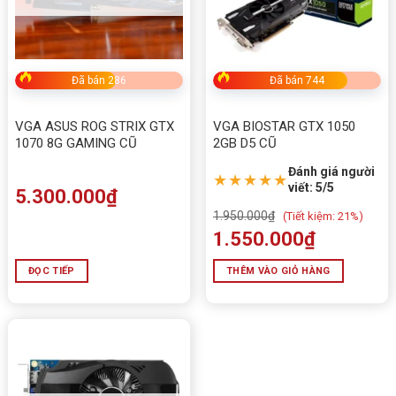
Đã bán 286
Đã bán 744
VGA ASUS ROG STRIX GTX
VGA BIOSTAR GTX 1050
1070 8G GAMING CŨ
2GB D5 CŨ
Đánh giá người
★★★★★
viết: 5/5
5.300.000
₫
1.950.000
₫
(
Tiết kiệm:
21%)
1.550.000
₫
ĐỌC TIẾP
THÊM VÀO GIỎ HÀNG