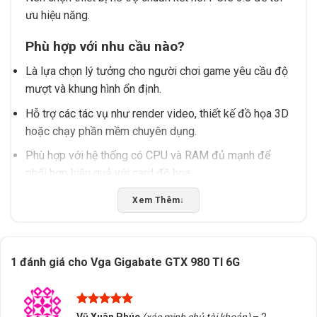
ưu hiệu năng.
Phù hợp với nhu cầu nào?
Là lựa chọn lý tưởng cho người chơi game yêu cầu độ
mượt và khung hình ổn định.
Hỗ trợ các tác vụ như render video, thiết kế đồ họa 3D
hoặc chạy phần mềm chuyên dụng.
Phù hợp với hệ thống có CPU và RAM đủ mạnh để
phối hợp hiệu quả với card đồ họa.
Nên kiểm tra thông số kỹ thuật của hệ thống trước khi
Xem Thêm
↓
lắp đặt để tránh xung đột.
Hỗ trợ từ Tấn Phát AD
1 đánh giá cho
Vga Gigabate GTX 980 TI 6G
Tư vấn chọn đúng sản phẩm phù hợp với nhu cầu và
cấu hình hệ thống.
Hỗ trợ kiểm tra tương thích và hướng dẫn cài đặt khi
Được xếp