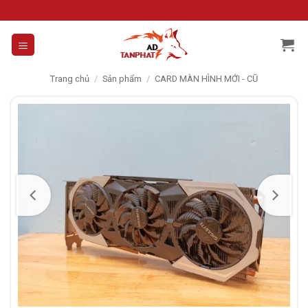
Skip
to
content
Trang chủ
/
Sản phẩm
/
CARD MÀN HÌNH MỚI - CŨ