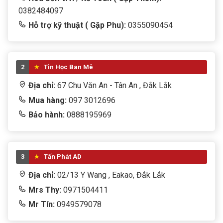
0382484097
Hỗ trợ kỹ thuật ( Gặp Phu):
0355090454
2
Tin Học Ban Mê
Địa chỉ:
67 Chu Văn An - Tân An , Đắk Lắk
Mua hàng:
097 3012696
Bảo hành:
0888195969
3
Tấn Phát AD
Địa chỉ:
02/13 Y Wang , Eakao, Đắk Lắk
Mrs Thy:
0971504411
Mr Tín:
0949579078