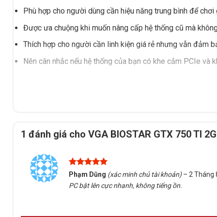
Phù hợp cho người dùng cần hiệu năng trung bình để chơi
Được ưa chuộng khi muốn nâng cấp hệ thống cũ mà không 
Thích hợp cho người cần linh kiện giá rẻ nhưng vẫn đảm b
Nên cân nhắc nếu hệ thống của bạn có khe cắm PCIe và k
Nếu bạn đang tìm kiếm linh kiện giá cả hợp lý và phù hợp
chọn đúng sản phẩm, hỗ trợ kiểm tra tương thích và nhận 
hàng/tư vấn tại Buôn Ma Thuột, Đắk Lắk, giúp bạn dễ dàn
1 đánh giá cho
VGA BIOSTAR GTX 750 TI 2G
Được xếp
Phạm Dũng
(xác minh chủ tài khoản)
–
2 Tháng 
hạng
5
5
PC bật lên cực nhanh, không tiếng ồn.
sao