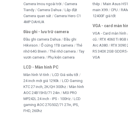
Camera Imou ngoài trời
Camera
thép
Main Asus H5
Tiandy
Camera Dahua
Lắp đặt
main X99
CPU
RA
Camera quan sát
Camera Hero C1
12400F giá tốt
4MP DAHUA
VGA - card màn hì
Đầu ghi - lưu trữ camera
VGA - Card màn hình
Đầu ghi camera Dahua
Đầu ghi
cũ
RTX 4060 Ti 8GB 
Hikvison
Ổ cứng 1TB camera
Thẻ
Arc A380
RTX 3090 
nhớ 64G Biwin
Thẻ nhớ camera
Tay
R5 340X 2GB GDDR5 
vươn camera
Phụ kiện camera
VGA
LCD - Màn hình PC
Màn hình Vi tính
LCD Giá siêu tốt
24 inch mới giá 1290k
LCD Gaming
KTC 27 inch, 2K/QH 300hz
Màn hình
AOC 24B15H3/71 24in
MSI PRO
MP242L 24 inch - IPS - 100Hz
LCD
gaming AOC 27G50Z/71 27in, IPS,
FHD, 260hz