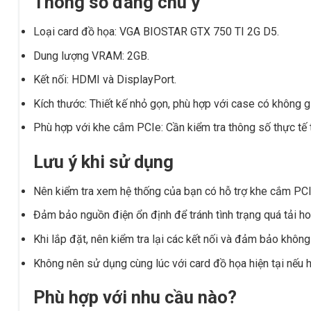
Thông số đáng chú ý
Loại card đồ họa: VGA BIOSTAR GTX 750 TI 2G D5.
Dung lượng VRAM: 2GB.
Kết nối: HDMI và DisplayPort.
Kích thước: Thiết kế nhỏ gọn, phù hợp với case có không g
Phù hợp với khe cắm PCIe: Cần kiểm tra thông số thực tế 
Lưu ý khi sử dụng
Nên kiểm tra xem hệ thống của bạn có hỗ trợ khe cắm PCI
Đảm bảo nguồn điện ổn định để tránh tình trạng quá tải ho
Khi lắp đặt, nên kiểm tra lại các kết nối và đảm bảo khôn
Không nên sử dụng cùng lúc với card đồ họa hiện tại nếu h
Phù hợp với nhu cầu nào?