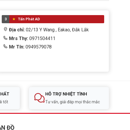
3
Tấn Phát AD
Địa chỉ:
02/13 Y Wang , Eakao, Đắk Lắk
Mrs Thy:
0971504411
Mr Tín:
0949579078
NHẤT
HỖ TRỢ NHIỆT TÌNH
i tốt
Tư vấn, giải đáp mọi thắc mắc
ẢN ĐỒ