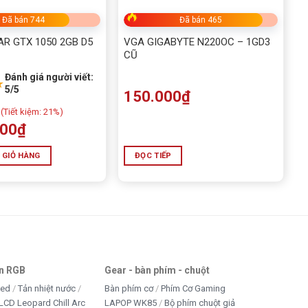
Đã bán 744
Đã bán 465
AR GTX 1050 2GB D5
VGA GIGABYTE N220OC – 1GD3
CŨ
Đánh giá người viết:
★
5/5
150.000
₫
(
Tiết kiệm:
21%)
000
₫
 GIỎ HÀNG
ĐỌC TIẾP
an RGB
Gear - bàn phím - chuột
led
Tản nhiệt nước
Bàn phím cơ
Phím Cơ Gaming
LCD Leopard Chill Arc
LAPOP WK85
Bộ phím chuột giả