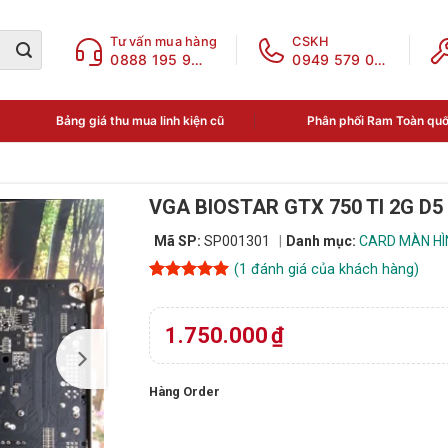
Tư vấn mua hàng
CSKH
0888 195 969
0949 579 078
Bảng giá thu mua linh kiện cũ
Phân phối Ram Toàn qu
VGA BIOSTAR GTX 750 TI 2G D5
Mã SP:
SP001301
Danh mục:
CARD MÀN HÌN
(
1
đánh giá của khách hàng)
5
1
trên 5
dựa trên
đánh giá
1.750.000
₫
Hàng Order