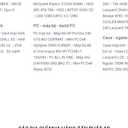
10M-K
Mã lỗi
McQuest Raptor 512GB NVMe
HDD
360
Tản nhiệt
M
Cpu i5
WD 4TB TÍM
HDD LAPTOP 320G CŨ
Leopard Chính
USB 128G DATO 3.0 128G
Alseye W90
K
COOLER MASTE
nh
PC - máy bộ - build PC
240 Leopard T
Card màn hình
PC máy bộ
Máy Bộ HP ProOne 240
Case - nguồn
iCHILL X3
Intel
G10 AIO C03PMAT
Mini PC Dell
24G cũ
VGA
Optiplex 3060 i5-8500T
Máy bộ All
Case máy tính
cũ
So sánh
In One Inspur AIO IIP-TT238 i7-
bể cá
Case L
13620H
PC ALL IN ONE
Máy chủ
Leopard LCD ,
Dell R360-SNS |8×2.5”|
Mini PC Dell
Nguồn 750W A
Wyse 5070
ANTEC ZEN 450