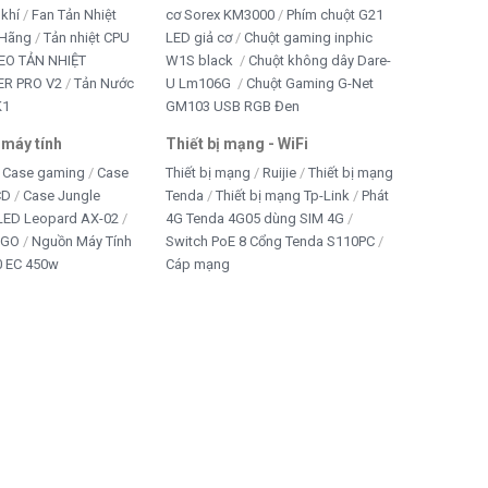
 khí
Fan Tản Nhiệt
cơ Sorex KM3000
Phím chuột G21
 Hãng
Tản nhiệt CPU
LED giả cơ
Chuột gaming inphic
EO TẢN NHIỆT
W1S black
Chuột không dây Dare-
R PRO V2
Tản Nước
U Lm106G
Chuột Gaming G-Net
K1
GM103 USB RGB Đen
 máy tính
Thiết bị mạng - WiFi
Case gaming
Case
Thiết bị mạng
Ruijie
Thiết bị mạng
CD
Case Jungle
Tenda
Thiết bị mạng Tp-Link
Phát
 LED Leopard AX-02
4G Tenda 4G05 dùng SIM 4G
IGO
Nguồn Máy Tính
Switch PoE 8 Cổng Tenda S110PC
 EC 450w
Cáp mạng