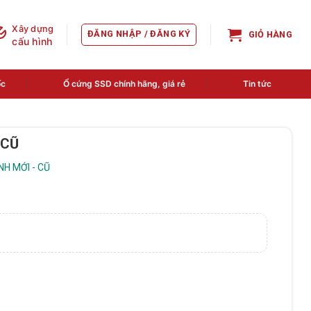
Xây dựng
ĐĂNG NHẬP / ĐĂNG KÝ
GIỎ HÀNG
cấu hình
ốc
Ổ cứng SSD chính hãng, giá rẻ
Tin tức
 CŨ
H MỚI - CŨ