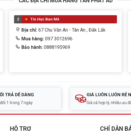
CÁC ĐỊA CHỈ MUA HÀNG TẤN PHÁT AD
2
Tin Học Ban Mê
Địa chỉ:
67 Chu Văn An - Tân An , Đắk Lắk
Mua hàng:
097 3012696
Bảo hành:
0888195969
ỔI TRẢ DỄ DÀNG
GIÁ LUÔN LUÔN RẺ 
 đổi 1 trong 7 ngày
Giá cả hợp lý, nhiều ưu đã
HỖ TRỢ
CHỈ DẪN B