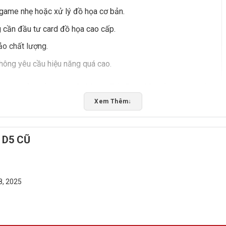
 game nhẹ hoặc xử lý đồ họa cơ bản.
cần đầu tư card đồ họa cao cấp.
ảo chất lượng.
hông yêu cầu hiệu năng quá cao.
 với nhu cầu sử dụng, hãy liên hệ Tấn Phát AD để được tư vấn
báo giá nhanh chóng. Chúng tôi cung cấp dịch vụ giao
Xem Thêm
↓
g tiếp cận sản phẩm chất lượng.
 D5 CŨ
Rate this product
Bấm 5 sao để ủng hộ shop
8, 2025