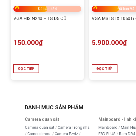
Đã bán 434
Đã bán 94
VGA HIS N240 – 1G D5 CŨ
VGA MSI GTX 1050Ti
150.000
₫
5.900.000
₫
ĐỌC TIẾP
ĐỌC TIẾP
DANH MỤC SẢN PHẨM
Camera quan sát
Mainboard - linh k
Camera quan sát
Camera Trong nhà
Mainboard
Main Hu
Camera Imou
Camera Ezviz
F8D PLUS
Ram DR4 