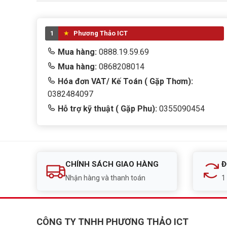
1
Phương Thảo ICT
Mua hàng:
0888.19.59.69
Mua hàng:
0868208014
Hóa đơn VAT/ Kế Toán ( Gặp Thơm):
0382484097
Hỗ trợ kỹ thuật ( Gặp Phu):
0355090454
CHÍNH SÁCH GIAO HÀNG
Đ
Nhận hàng và thanh toán
1
CÔNG TY TNHH PHƯƠNG THẢO ICT