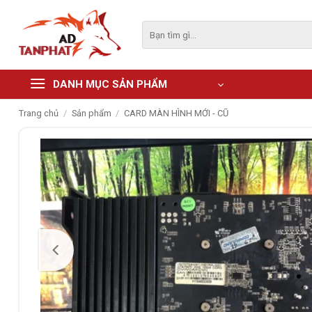
Skip
to
Tìm
kiếm:
content
DANH MỤC SẢN PHẨM
Trang chủ
/
Sản phẩm
/
CARD MÀN HÌNH MỚI - CŨ