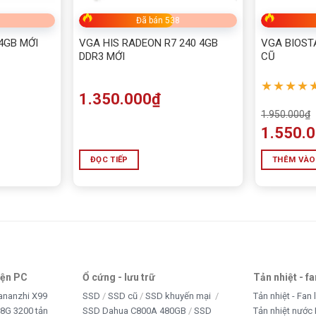
Đã bán 538
 4GB MỚI
VGA HIS RADEON R7 240 4GB
VGA BIOST
DDR3 MỚI
CŨ
★★★★
1.350.000
₫
1.950.000
₫
1.550.
ĐỌC TIẾP
THÊM VÀO
iện PC
Ổ cứng - lưu trữ
Tản nhiệt - f
ananzhi X99
SSD
SSD cũ
SSD khuyến mại
Tản nhiệt - Fan 
8G 3200 tản
SSD Dahua C800A 480GB
SSD
Tản nhiệt nước 