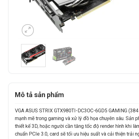
Mô tả sản phẩm
VGA ASUS STRIX GTX980TI-DC3OC-6GD5 GAMING (384 bits)
mạnh mẽ trong gaming và xử lý đồ họa chuyên sâu. Sản p
thiết kế 3D, hoặc người cần tăng tốc độ render hình khi là
chuẩn PCIe 3.0, card sẽ tối ưu hiệu suất và cải thiện trải 