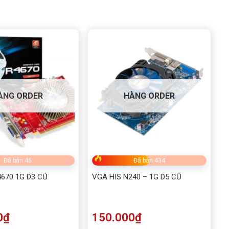
ÀNG ORDER
HÀNG ORDER
Đã bán 46
Đã bán 434
670 1G D3 CŨ
VGA HIS N240 – 1G D5 CŨ
0
₫
150.000
₫