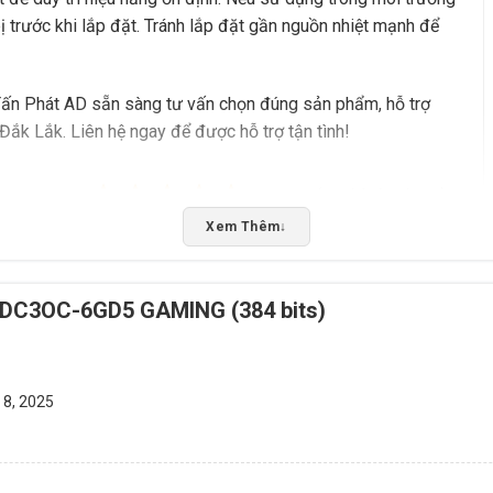
 trước khi lắp đặt. Tránh lắp đặt gần nguồn nhiệt mạnh để
, Tấn Phát AD sẵn sàng tư vấn chọn đúng sản phẩm, hỗ trợ
 Đắk Lắk. Liên hệ ngay để được hỗ trợ tận tình!
5/5 - (10 bình chọn)
Xem Thêm
↓
Bấm 5 sao để ủng hộ shop
DC3OC-6GD5 GAMING (384 bits)
 8, 2025