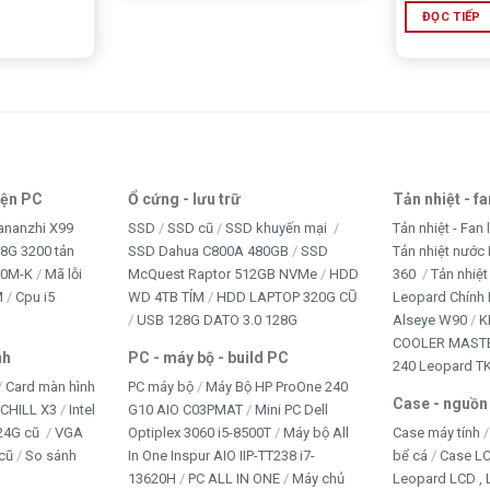
ĐỌC TIẾP
iện PC
Ổ cứng - lưu trữ
Tản nhiệt - f
ananzhi X99
SSD
SSD cũ
SSD khuyến mại
Tản nhiệt - Fan 
8G 3200 tản
SSD Dahua C800A 480GB
SSD
Tản nhiệt nước 
10M-K
Mã lỗi
McQuest Raptor 512GB NVMe
HDD
360
Tản nhiệt
M
Cpu i5
WD 4TB TÍM
HDD LAPTOP 320G CŨ
Leopard Chính
USB 128G DATO 3.0 128G
Alseye W90
K
COOLER MASTE
nh
PC - máy bộ - build PC
240 Leopard T
Card màn hình
PC máy bộ
Máy Bộ HP ProOne 240
Case - nguồn
iCHILL X3
Intel
G10 AIO C03PMAT
Mini PC Dell
24G cũ
VGA
Optiplex 3060 i5-8500T
Máy bộ All
Case máy tính
cũ
So sánh
In One Inspur AIO IIP-TT238 i7-
bể cá
Case L
13620H
PC ALL IN ONE
Máy chủ
Leopard LCD ,