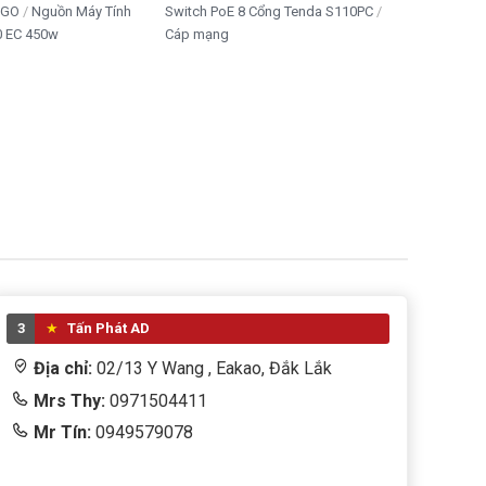
IGO
Nguồn Máy Tính
Switch PoE 8 Cổng Tenda S110PC
 EC 450w
Cáp mạng
3
Tấn Phát AD
Địa chỉ:
02/13 Y Wang , Eakao, Đắk Lắk
Mrs Thy:
0971504411
Mr Tín:
0949579078