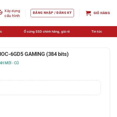
Xây dựng
ĐĂNG NHẬP / ĐĂNG KÝ
GIỎ HÀNG
cấu hình
ốc
Ổ cứng SSD chính hãng, giá rẻ
Tin tức
OC-6GD5 GAMING (384 bits)
H MỚI - CŨ
ING (384 bits) số lượng