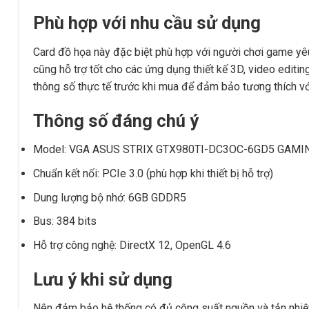
Phù hợp với nhu cầu sử dụng
Card đồ họa này đặc biệt phù hợp với người chơi game yêu
cũng hỗ trợ tốt cho các ứng dụng thiết kế 3D, video edi
thông số thực tế trước khi mua để đảm bảo tương thích với 
Thông số đáng chú ý
Model: VGA ASUS STRIX GTX980TI-DC3OC-6GD5 GAMING
Chuẩn kết nối: PCIe 3.0 (phù hợp khi thiết bị hỗ trợ)
Dung lượng bộ nhớ: 6GB GDDR5
Bus: 384 bits
Hỗ trợ công nghệ: DirectX 12, OpenGL 4.6
Lưu ý khi sử dụng
Nên đảm bảo hệ thống có đủ công suất nguồn và tản nhiệt 