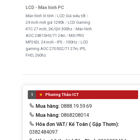
LCD - Màn hình PC
Màn hình Vi tính
LCD Giá siêu tốt
24 inch mới giá 1290k
LCD Gaming
KTC 27 inch, 2K/QH 300hz
Màn hình
AOC 24B15H3/71 24in
MSI PRO
MP242L 24 inch - IPS - 100Hz
LCD
gaming AOC 27G50Z/71 27in, IPS,
FHD, 260hz
1
Phương Thảo ICT
Mua hàng:
0888.19.59.69
Mua hàng:
0868208014
Hóa đơn VAT/ Kế Toán ( Gặp Thơm):
0382484097