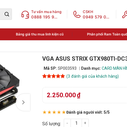
Tư vấn mua hàng
CSKH
0888 195 969
0949 579 078
Bảng giá thu mua linh kiện cũ
Phân phối Ram Toàn qu
VGA ASUS STRIX GTX980TI-DC3
Mã SP:
SP003593
Danh mục:
CARD MÀN HÌN
(
3
đánh giá của khách hàng)
5
3
trên 5
dựa trên
đánh giá
2.250.000
₫
★★★★★
Đánh giá người viết: 5/5
VGA ASUS STRIX GTX980TI-DC3OC-6GD5 GAM