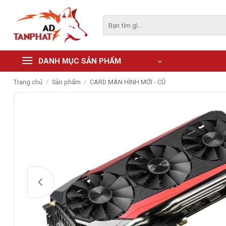
Skip
to
Tìm
kiếm:
content
DANH MỤC SẢN PHẨM
Trang chủ
/
Sản phẩm
/
CARD MÀN HÌNH MỚI - CŨ