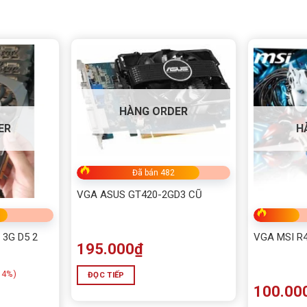
HÀNG ORDER
ER
H
Đã bán 482
VGA ASUS GT420-2GD3 CŨ
3G D5 2
VGA MSI R4
195.000
₫
14%)
ĐỌC TIẾP
100.00