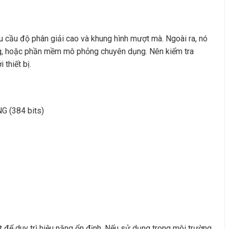
 cầu độ phân giải cao và khung hình mượt mà. Ngoài ra, nó
ting, hoặc phần mềm mô phỏng chuyên dụng. Nên kiểm tra
thiết bị.
 (384 bits)
để duy trì hiệu năng ổn định. Nếu sử dụng trong môi trường