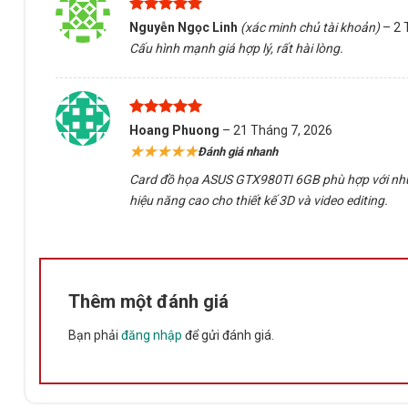
Được xếp
Nguyễn Ngọc Linh
(xác minh chủ tài khoản)
–
2 
hạng
5
5
Cấu hình mạnh giá hợp lý, rất hài lòng.
sao
Được xếp
Hoang Phuong
–
21 Tháng 7, 2026
hạng
5
5
★★★★★
Đánh giá nhanh
sao
Card đồ họa ASUS GTX980TI 6GB phù hợp với nhu 
hiệu năng cao cho thiết kế 3D và video editing.
Thêm một đánh giá
Bạn phải
đăng nhập
để gửi đánh giá.