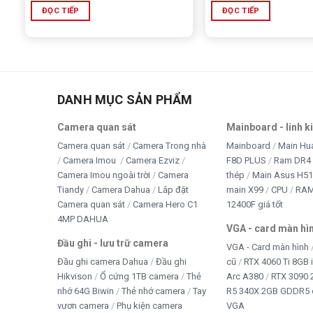
ĐỌC TIẾP
ĐỌC TIẾP
DANH MỤC SẢN PHẨM
Camera quan sát
Mainboard - linh k
Camera quan sát
Camera Trong nhà
Mainboard
Main Hu
Camera Imou
Camera Ezviz
F8D PLUS
Ram DR4 
Camera Imou ngoài trời
Camera
thép
Main Asus H5
Tiandy
Camera Dahua
Lắp đặt
main X99
CPU
RA
Camera quan sát
Camera Hero C1
12400F giá tốt
4MP DAHUA
VGA - card màn hì
Đầu ghi - lưu trữ camera
VGA - Card màn hình
Đầu ghi camera Dahua
Đầu ghi
cũ
RTX 4060 Ti 8GB 
Hikvison
Ổ cứng 1TB camera
Thẻ
Arc A380
RTX 3090 
nhớ 64G Biwin
Thẻ nhớ camera
Tay
R5 340X 2GB GDDR5 
vươn camera
Phụ kiện camera
VGA