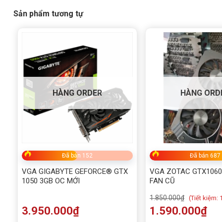
Sản phẩm tương tự
HÀNG ORDER
HÀNG ORD
Đã bán 152
Đã bán 687
VGA GIGABYTE GEFORCE® GTX
VGA ZOTAC GTX1060 
1050 3GB OC MỚI
FAN CŨ
1.850.000
₫
(
Tiết kiệm:
3.950.000
₫
1.590.000
₫