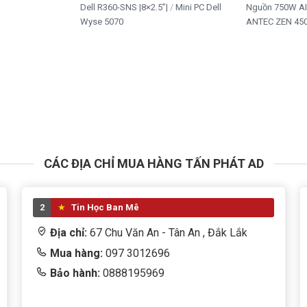
Dell R360-SNS |8×2.5”|
Mini PC Dell
Nguồn 750W A
Wyse 5070
ANTEC ZEN 450
CÁC ĐỊA CHỈ MUA HÀNG TẤN PHÁT AD
2
Tin Học Ban Mê
Địa chỉ:
67 Chu Văn An - Tân An , Đắk Lắk
Mua hàng:
097 3012696
Bảo hành:
0888195969