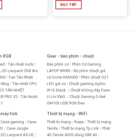
ĐỌC TIẾP
an RGB
Gear - bàn phím - chuột
led
Tản nhiệt nước
Bàn phím cơ
Phím Cơ Gaming
LCD Leopard Chill Arc
LAPOP WK85
Bộ phím chuột giả
 khí
Fan Tản Nhiệt
cơ Sorex KM3000
Phím chuột G21
 Hãng
Tản nhiệt CPU
LED giả cơ
Chuột gaming inphic
EO TẢN NHIỆT
W1S black
Chuột không dây Dare-
R PRO V2
Tản Nước
U Lm106G
Chuột Gaming G-Net
K1
GM103 USB RGB Đen
 máy tính
Thiết bị mạng - WiFi
Case gaming
Case
Thiết bị mạng
Ruijie
Thiết bị mạng
CD
Case Jungle
Tenda
Thiết bị mạng Tp-Link
Phát
 LED Leopard AX-02
4G Tenda 4G05 dùng SIM 4G